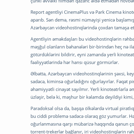
çünki əvvəlki filmdən qazanc əldə etmədən növbət
Report agentliyi CinemaPlus və Park Cinema kinot
aparıb. Sən demə, rəsmi nümayişi yenicə başlamış 
Azərbaycan videohostinqlərində çoxdan tamaşa
Agentliyin əməkdaşları bu videohostinqlərin rəhbərl
məşğul olanların bəhanələri bir-birindən heç nə il
götürdüklərini bildirir, eyni zamanda yerli kinotea
fəaliyyətlərində hər hansı qüsur görmürlər.
Əlbəttə, Azərbaycan videohostinqlərinin şəxsi, key
sadəcə, kiminsə oğurladığını oğurlayırlar. Fəqət pi
əhəmiyyətli cinayət sayılmır. Yerli kinoteatrlarla 
üzləşir, belə ki, məşhur bir kəlamda deyildiyi kimi, 
Paradoksal olsa da, başqa ölkələrdə virtual piratl
bu ciddi problemə sadəcə olaraq göz yumurlar. Hət
oğurlanmasına qarşı mübarizə haqqında qanun çox
torrent-trekerlər bağlanır, iri videohostinqlərin r