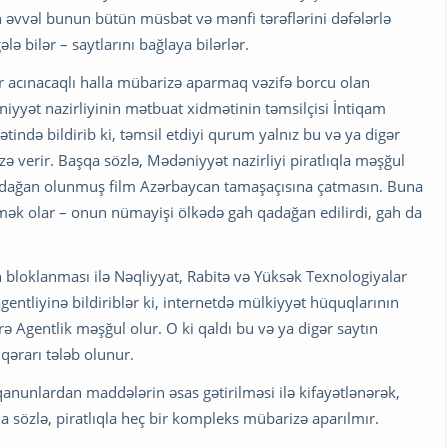
ən əvvəl bunun bütün müsbət və mənfi tərəflərini dəfələrlə
ə bilər – saytlarını bağlaya bilərlər.
ür acınacaqlı halla mübarizə aparmaq vəzifə borcu olan
yət nazirliyinin mətbuat xidmətinin təmsilçisi İntiqam
ində bildirib ki, təmsil etdiyi qurum yalnız bu və ya digər
ə verir. Başqa sözlə, Mədəniyyət nazirliyi piratlıqla məşğul
 qadağan olunmuş film Azərbaycan tamaşaçısına çatmasın. Buna
mək olar – onun nümayişi ölkədə gah qadağan edilirdi, gah da
 bloklanması ilə Nəqliyyat, Rabitə və Yüksək Texnologiyalar
gentliyinə bildiriblər ki, internetdə mülkiyyət hüquqlarının
 Agentlik məşğul olur. O ki qaldı bu və ya digər saytın
rarı tələb olunur.
nunlardan maddələrin əsas gətirilməsi ilə kifayətlənərək,
a sözlə, piratlıqla heç bir kompleks mübarizə aparılmır.