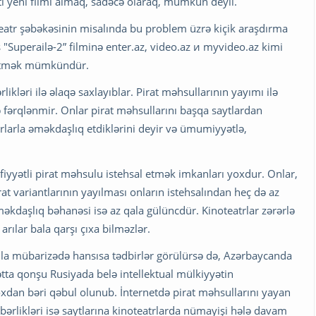
i yeni filmi almaq, sadəcə olaraq, mümkün deyil.
eatr şəbəkəsinin misalında bu problem üzrə kiçik araşdırma
"Superailə-2” filminə enter.az, video.az и myvideo.az kimi
 etmək mümkündür.
ikləri ilə əlaqə saxlayıblar. Pirat məhsullarının yayımı ilə
ə fərqlənmir. Onlar pirat məhsullarını başqa saytlardan
trlarla əməkdaşlıq etdiklərini deyir və ümumiyyətlə,
fiyyətli pirat məhsulu istehsal etmək imkanları yoxdur. Onlar,
rat variantlarının yayılması onların istehsalından heç də az
əməkdaşlıq bəhanəsi isə az qala gülüncdür. Kinoteatrlar zərərlə
arılar bala qarşı çıxa bilməzlər.
ıqla mübarizədə hansısa tədbirlər görülürsə də, Azərbaycanda
ta qonşu Rusiyada belə intellektual mülkiyyətin
dan bəri qəbul olunub. İnternetdə pirat məhsullarını yayan
əhbərlikləri isə saytlarına kinoteatrlarda nümayişi hələ davam