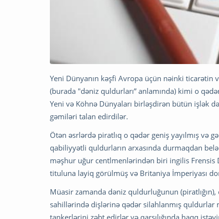
Yeni Dünyanın kəşfi Avropa üçün nəinki ticarətin və
(burada "dəniz quldurları” anlamında) kimi o qədə
Yeni və Köhnə Dünyaları birləşdirən bütün işlək də
gəmiləri talan edirdilər.
Ötən əsrlərdə piratlıq o qədər geniş yayılmış və gəli
qabiliyyətli quldurların arxasında durmaqdan belə
məşhur uğur centlmenlərindən biri ingilis Frensis 
tituluna layiq görülmüş və Britaniya İmperiyası d
Müasir zamanda dəniz quldurluğunun (piratlığın), 
sahillərində dişlərinə qədər silahlanmış quldurlar
tankerlərini zəbt edirlər və qarşılığında haqq istəyi