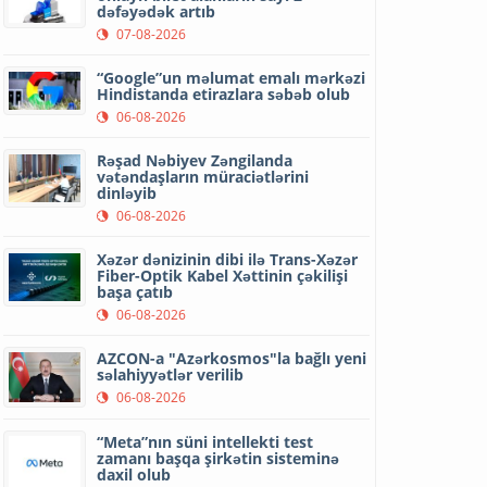
dəfəyədək artıb
07-08-2026
“Google”un məlumat emalı mərkəzi
Hindistanda etirazlara səbəb olub
06-08-2026
Rəşad Nəbiyev Zəngilanda
vətəndaşların müraciətlərini
dinləyib
06-08-2026
Xəzər dənizinin dibi ilə Trans-Xəzər
Fiber-Optik Kabel Xəttinin çəkilişi
başa çatıb
06-08-2026
AZCON-a "Azərkosmos"la bağlı yeni
səlahiyyətlər verilib
06-08-2026
“Meta”nın süni intellekti test
zamanı başqa şirkətin sisteminə
daxil olub