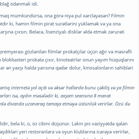
bləğ ödənməli idi.
pmaq mümkündürsə, ona görə niyə pul xərcləyəsən? Filmin
ətdir ki, həmin filmin pirat surətlərini yükləmək və ya ona
na çıxsın. Beləcə, lisenziyalı disklər əldə etmək zərurəti
 premyerası gözlənilən filmlər prokatçılar üçün ağır və məsrəfli
 blokbasteri prokata çıxır, kinoteatrlar onun yayım hüquqlarını
lar ən yaxşı halda yarısına qədər dolur, kinosalonların sahibləri
i artıq internetə yol açıb və əksər hallarda bunu çəkiliş və ya filmin
karları isə, aydın məsələdir ki, axşam seansına 8 manat
evdə divanda uzanaraq tamaşa etməyə üstünlük verirlər. Özü də
dir, belə ki, o, öz cibini düşünür. Lakin pis vəziyyətdə qalan
şdikləri yeri restoranlara və oyun klublarına icarəyə verirlər,