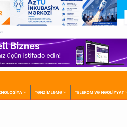
QƏ
XNOLOGİYA
TƏNZİMLƏMƏ
TELEKOM VƏ NƏQLİYYAT