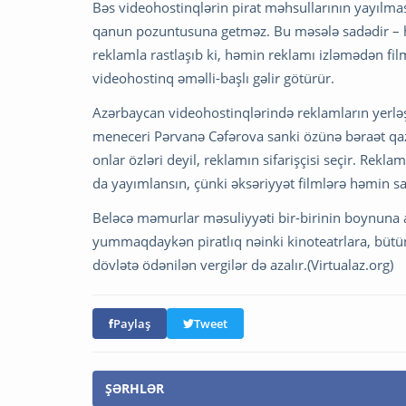
Bəs videohostinqlərin pirat məhsullarının yayılm
qanun pozuntusuna getməz. Bu məsələ sadədir – hər
reklamla rastlaşıb ki, həmin reklamı izləmədən fi
videohostinq əməlli-başlı gəlir götürür.
Azərbaycan videohostinqlərində reklamların yerləşd
meneceri Pərvanə Cəfərova sanki özünə bəraət qaz
onlar özləri deyil, reklamın sifarişçisi seçir. Rekl
da yayımlansın, çünki əksəriyyət filmlərə həmin s
Beləcə məmurlar məsuliyyəti bir-birinin boynun
yummaqdaykən piratlıq nəinki kinoteatrlara, bütün
dövlətə ödənilən vergilər də azalır.(Virtualaz.org)
Paylaş
Tweet
ŞƏRHLƏR