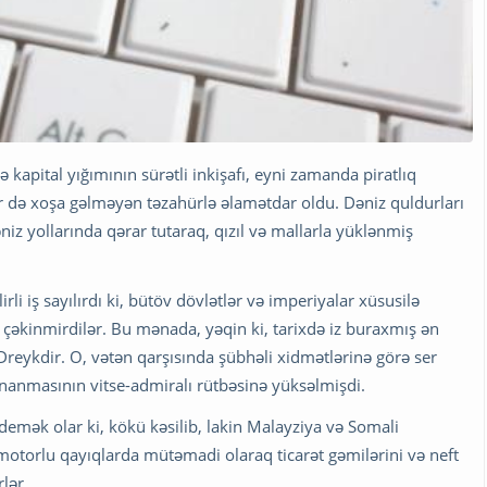
 kapital yığımının sürətli inkişafı, eyni zamanda piratlıq
r də xoşa gəlməyən təzahürlə əlamətdar oldu. Dəniz quldurları
niz yollarında qərar tutaraq, qızıl və mallarla yüklənmiş
rli iş sayılırdı ki, bütöv dövlətlər və imperiyalar xüsusilə
 çəkinmirdilər. Bu mənada, yəqin ki, tarixdə iz buraxmış ən
Dreykdir. O, vətən qarşısında şübhəli xidmətlərinə görə ser
onanmasının vitse-admiralı rütbəsinə yüksəlmişdi.
demək olar ki, kökü kəsilib, lakin Malayziya və Somali
 motorlu qayıqlarda mütəmadi olaraq ticarət gəmilərini və neft
rlər.