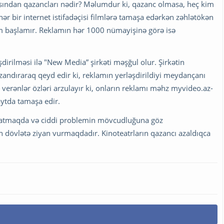
asından qazancları nədir? Məlumdur ki, qazanc olmasa, heç kim
 bir internet istifadəçisi filmlərə tamaşa edərkən zəhlətökən
lm başlamır. Reklamın hər 1000 nümayişinə görə isə
irilməsi ilə "New Media” şirkəti məşğul olur. Şirkətin
andıraraq qeyd edir ki, reklamın yerləşdirildiyi meydançanı
am verənlər özləri arzulayır ki, onların reklamı məhz myvideo.az-
aytda tamaşa edir.
a atmaqda və ciddi problemin mövcudluğuna göz
 dövlətə ziyan vurmaqdadır. Kinoteatrların qazancı azaldıqca