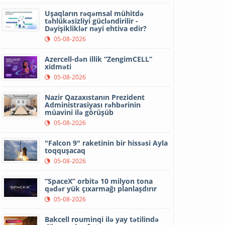
Uşaqların rəqəmsal mühitdə
təhlükəsizliyi gücləndirilir -
Dəyişikliklər nəyi ehtiva edir?
05-08-2026
Azercell-dən illik “ZengimCELL”
xidməti
05-08-2026
Nazir Qazaxıstanın Prezident
Administrasiyası rəhbərinin
müavini ilə görüşüb
05-08-2026
"Falcon 9" raketinin bir hissəsi Ayla
toqquşacaq
05-08-2026
“SpaceX” orbitə 10 milyon tona
qədər yük çıxarmağı planlaşdırır
05-08-2026
Bakcell rouminqi ilə yay tətilində