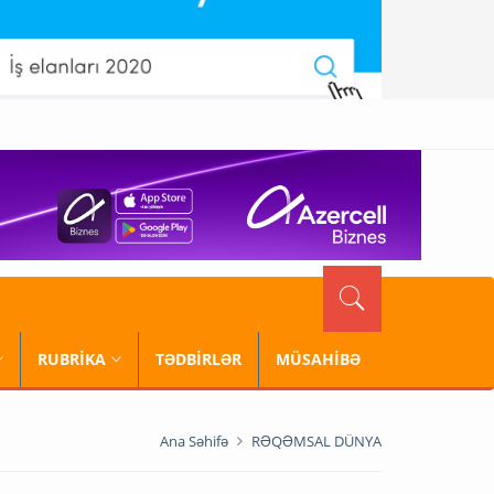
RUBRİKA
TƏDBİRLƏR
MÜSAHİBƏ
Ana Səhifə
RƏQƏMSAL DÜNYA