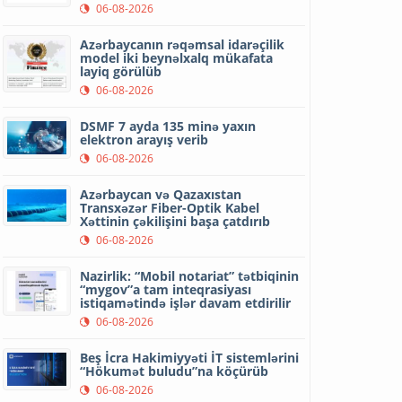
06-08-2026
Azərbaycanın rəqəmsal idarəçilik
model iki beynəlxalq mükafata
layiq görülüb
06-08-2026
DSMF 7 ayda 135 minə yaxın
elektron arayış verib
06-08-2026
Azərbaycan və Qazaxıstan
Transxəzər Fiber-Optik Kabel
Xəttinin çəkilişini başa çatdırıb
06-08-2026
Nazirlik: “Mobil notariat” tətbiqinin
“mygov”a tam inteqrasiyası
istiqamətində işlər davam etdirilir
06-08-2026
Beş İcra Hakimiyyəti İT sistemlərini
“Hökumət buludu”na köçürüb
06-08-2026