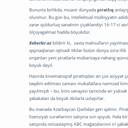
Bununla birlikdə, müasir dünyada
piratlıq
anlayış
olunmur. Bu gün bu, intellektual mülkiyyətin adi
zərər quldurluq sənətinin çiçəkləndiyi 16-17-ci ə
ölçüyəgəlməz həddə böyükdür.
Xeberler.az
bildirir ki, saxta məhsulların yayılm
qaynaqlanan iqtisadi itkilər bütün dünya üzrə illi
orqanları yeni piratlarla mübarizəyə nəhəng qüvvə s
böyük deyil.
Hazırda kinematoqraf piratlıqdan ən çox əziyyət ç
təqdim edilməsi zamanı mükafatlara namizəd kimi ir
yayılmışdı – bu, kino sənayesi tarixində ən yüksək gö
şəbəkələri də böyük itkilərlə üzləşirlər.
Bu mənada Azərbaycan Qərbdən geri qalmır. Piratlıq
lisenziyalı surətlərinin satışına son qoyub. Hələ bir
satışında ixtisaslaşmış ABC mağazalarının iri şəbəkə