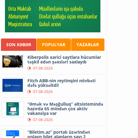
SON XƏBƏR
POPULYAR
YAZARLAR
Kiberpolis xarici saytlara hücumlar
təşkil edən şəxsləri saxlayıb
07-08-2026
Fitch ABB-nin reytinqini növbəti
dəfə yüksəltdi!
07-08-2026
“Əmək və Məşğulluq” altsistemində
hazırda 65 mindən çox aktiv
vakansiya var
07-08-2026
“Biletim.az” portalı üzərindən
onlayn bilet alanların sayı 2