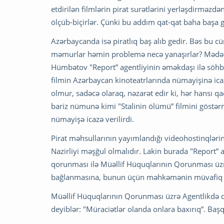
etdirilən filmlərin pirat surətlərini yerləşdirməzd
ölçüb-biçirlər. Çünki bu addım qat-qat baha başa gəl
Azərbaycanda isə piratlıq baş alıb gedir. Bəs bu c
məmurlar həmin problemə necə yanaşırlar? Mədəniy
Hümbətov "Report” agentliyinin əməkdaşı ilə söhbət
filmin Azərbaycan kinoteatrlarında nümayişinə icaz
olmur, sadəcə olaraq, nəzarət edir ki, hər hansı
bariz nümunə kimi "Stalinin ölümü” filmini göstər
nümayişə icazə verilirdi.
Pirat məhsullarının yayımlandığı videohostinqlərin
Nazirliyi məşğul olmalıdır. Lakin burada "Report” a
qorunması ilə Müəllif Hüquqlarının Qorunması üzrə
bağlanmasına, bunun üçün məhkəmənin müvafiq qə
Müəllif Hüquqlarının Qorunması üzrə Agentlikdə qa
deyiblər: "Müraciətlər olanda onlara baxırıq”. Başq