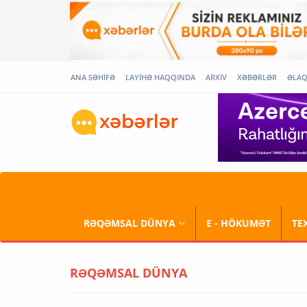
ANA SƏHİFƏ
LAYİHƏ HAQQINDA
ARXİV
XƏBƏRLƏR
ƏLA
RƏQƏMSAL DÜNYA
E - HÖKUMƏT
TE
RƏQƏMSAL DÜNYA