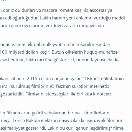
ı dəniz quldurları və macəra romantikası ilə assosiasiya
dən adi oğurluğudur. Lakin həmin yeni anlamın vurduğu maddi
srlərdə gəmi oğrularının vurduğu zərərlə müqayisədə
asından və intellektual mülkiyyətin mənimsənilməsindən
k 100 milyard dolları keçir. Bütün ölkələrin hüquq-mühafizə
ərf edirlər, lakin təcrübə göstərir ki, bunun faydası elə də
əkən sahədir. 2015-ci ildə qarşıdan gələn "Oskar” mükafatının
əli sürülmüş filmlərin 95 faizinin surətləri internetlə
stəricidir. Filmlərin istehsalçıları ilə birlikdə kinoteatr
 ölkədə artıq gəlirli sahələrdən birinə - kinofilmlərin
 neçə il öncə Bakıda elektron daşıyıcılarda lisenziyalı filmlərin
si fəaliyyət göstərirdi. Lakin bu cür "qanuniləşdirilmiş” filmə