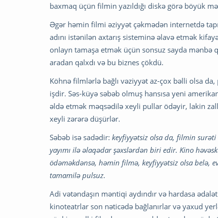
baxmaq üçün filmin yazıldığı diskə görə böyük mə
Əgər həmin filmi əziyyət çəkmədən internetdə ta
adını istənilən axtarış sisteminə əlavə etmək kifay
onlayn tamaşa etmək üçün sonsuz sayda mənbə qarşı
aradan qalxdı və bu biznes çökdü.
Köhnə filmlərlə bağlı vəziyyət az-çox bəlli olsa da,
işdir. Səs-küyə səbəb olmuş hansısa yeni amerikan
əldə etmək məqsədilə xeyli pullar ödəyir, lakin zal
xeyli zərərə düşürlər.
Səbəb isə sadədir:
keyfiyyətsiz olsa da, filmin surət
yayımı ilə əlaqədar şəxslərdən biri edir. Kino həvəs
ödəməkdənsə, həmin filmə, keyfiyyətsiz olsa belə, 
tamamilə pulsuz.
Adi vətəndaşın məntiqi aydındır və hardasa ədalətli
kinoteatrlar son nəticədə bağlanırlar və yaxud yerlə