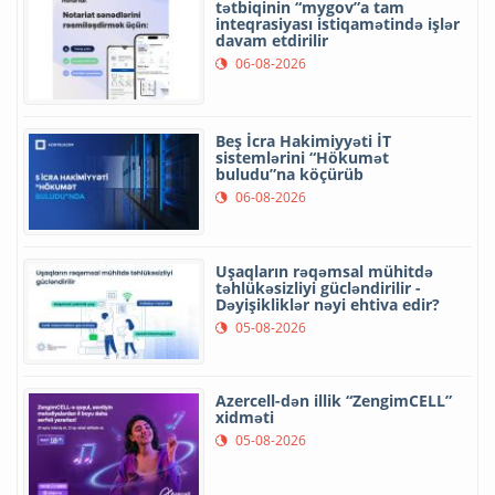
tətbiqinin “mygov”a tam
inteqrasiyası istiqamətində işlər
davam etdirilir
06-08-2026
Beş İcra Hakimiyyəti İT
sistemlərini “Hökumət
buludu”na köçürüb
06-08-2026
Uşaqların rəqəmsal mühitdə
təhlükəsizliyi gücləndirilir -
Dəyişikliklər nəyi ehtiva edir?
05-08-2026
Azercell-dən illik “ZengimCELL”
xidməti
05-08-2026