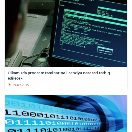
Ölkəmizdə proqram təminatına lisenziya nəzarəti tətbiq
ediləcək
29-09-2015