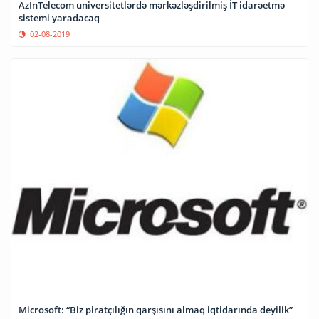
AzInTelecom universitetlərdə mərkəzləşdirilmiş İT idarəetmə
sistemi yaradacaq
02-08-2019
Microsoft: “Biz piratçılığın qarşısını almaq iqtidarında deyilik”