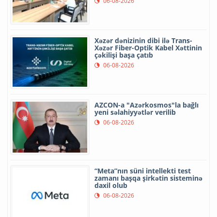
06-08-2026
Xəzər dənizinin dibi ilə Trans-
Xəzər Fiber-Optik Kabel Xəttinin
çəkilişi başa çatıb
06-08-2026
AZCON-a "Azərkosmos"la bağlı
yeni səlahiyyətlər verilib
06-08-2026
“Meta”nın süni intellekti test
zamanı başqa şirkətin sisteminə
daxil olub
06-08-2026