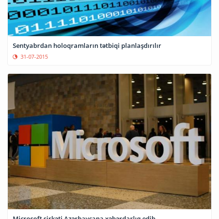
Sentyabrdan holoqramların tətbiqi planlaşdırılır
31-07-2015
Microsoft şirkəti Azərbaycana xəbərdarlıq edib