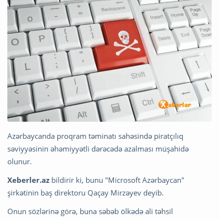
Azərbaycanda proqram təminatı sahəsində piratçılıq
səviyyəsinin əhəmiyyətli dərəcədə azalması müşahidə
olunur.
Xeberler.az
bildirir ki, bunu "Microsoft Azərbaycan"
şirkətinin baş direktoru Qaçay Mirzəyev deyib.
Onun sözlərinə görə, buna səbəb ölkədə ali təhsil