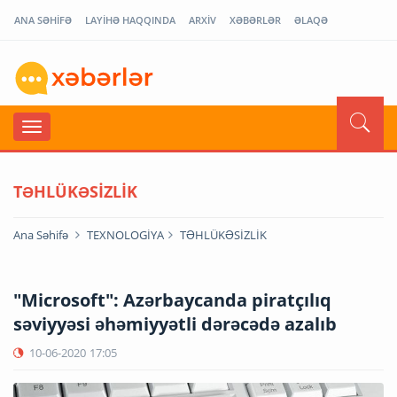
ANA SƏHİFƏ
LAYİHƏ HAQQINDA
ARXİV
XƏBƏRLƏR
ƏLAQƏ
TƏHLÜKƏSİZLİK
Ana Səhifə
TEXNOLOGİYA
TƏHLÜKƏSİZLİK
"Microsoft": Azərbaycanda piratçılıq
səviyyəsi əhəmiyyətli dərəcədə azalıb
10-06-2020
17:05