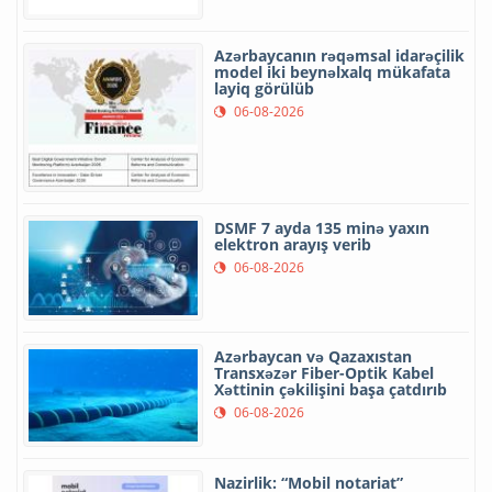
Azərbaycanın rəqəmsal idarəçilik
model iki beynəlxalq mükafata
layiq görülüb
06-08-2026
DSMF 7 ayda 135 minə yaxın
elektron arayış verib
06-08-2026
Azərbaycan və Qazaxıstan
Transxəzər Fiber-Optik Kabel
Xəttinin çəkilişini başa çatdırıb
06-08-2026
Nazirlik: “Mobil notariat”