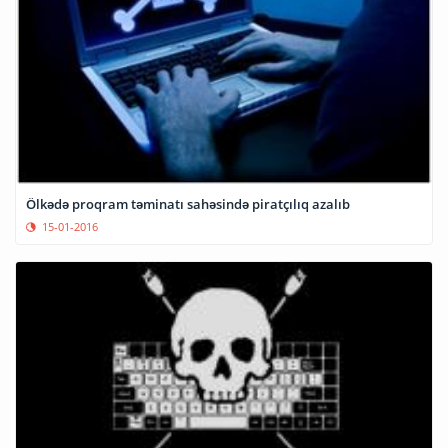
Ölkədə proqram təminatı sahəsində piratçılıq azalıb
15-01-2016