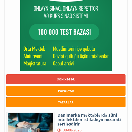
SON XƏBƏR
POPULYAR
YAZARLAR
Danimarka məktəblərdə süni
intellektdən istifadəyə nəzarəti
sərtləşdirir
08-08-2026