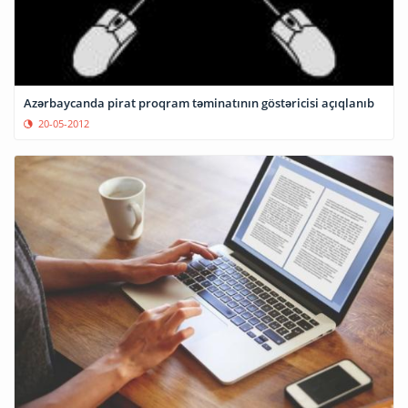
Azərbaycanda pirat proqram təminatının göstəricisi açıqlanıb
20-05-2012