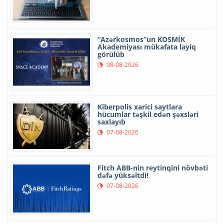
“Azərkosmos”un KOSMİK
Akademiyası mükafata layiq
görülüb
08-08-2026
Kiberpolis xarici saytlara
hücumlar təşkil edən şəxsləri
saxlayıb
07-08-2026
Fitch ABB-nin reytinqini növbəti
dəfə yüksəltdi!
07-08-2026