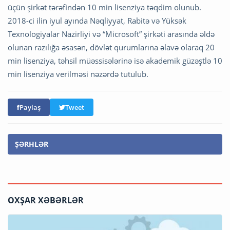
üçün şirkət tərəfindən 10 min lisenziya təqdim olunub.
2018-ci ilin iyul ayında Nəqliyyat, Rabitə və Yüksək
Texnologiyalar Nazirliyi və “Microsoft” şirkəti arasında əldə
olunan razılığa əsasən, dövlət qurumlarına əlavə olaraq 20
min lisenziya, təhsil müəssisələrinə isə akademik güzəştlə 10
min lisenziya verilməsi nəzərdə tutulub.
Paylaş
Tweet
ŞƏRHLƏR
OXŞAR XƏBƏRLƏR