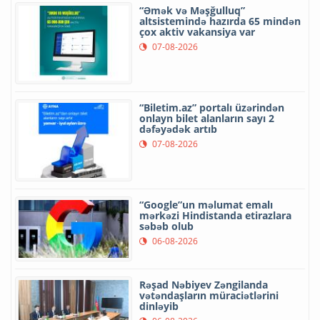
“Əmək və Məşğulluq”
altsistemində hazırda 65 mindən
çox aktiv vakansiya var
07-08-2026
“Biletim.az” portalı üzərindən
onlayn bilet alanların sayı 2
dəfəyədək artıb
07-08-2026
“Google”un məlumat emalı
mərkəzi Hindistanda etirazlara
səbəb olub
06-08-2026
Rəşad Nəbiyev Zəngilanda
vətəndaşların müraciətlərini
dinləyib