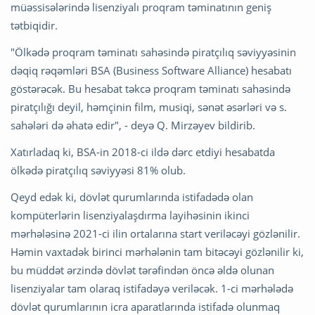
müəssisələrində lisenziyalı proqram təminatının geniş
tətbiqidir.
"Ölkədə proqram təminatı sahəsində piratçılıq səviyyəsinin
dəqiq rəqəmləri BSA (Business Software Alliance) hesabatı
göstərəcək. Bu hesabat təkcə proqram təminatı sahəsində
piratçılığı deyil, həmçinin film, musiqi, sənət əsərləri və s.
sahələri də əhatə edir", - deyə Q. Mirzəyev bildirib.
Xatırladaq ki, BSA-in 2018-ci ildə dərc etdiyi hesabatda
ölkədə piratçılıq səviyyəsi 81% olub.
Qeyd edək ki, dövlət qurumlarında istifadədə olan
kompüterlərin lisenziyalaşdırma layihəsinin ikinci
mərhələsinə 2021-ci ilin ortalarına start veriləcəyi gözlənilir.
Həmin vaxtadək birinci mərhələnin tam bitəcəyi gözlənilir ki,
bu müddət ərzində dövlət tərəfindən öncə əldə olunan
lisenziyalar tam olaraq istifadəyə veriləcək. 1-ci mərhələdə
dövlət qurumlarının icra aparatlarında istifadə olunmaq