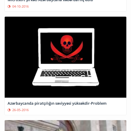
04-10-2016
Azərbaycanda piratçılığın səviyyəsi yüksəkdir-Problem
26-05-2016