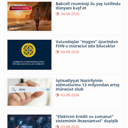
Bakcell rouminqi ilə yay tətilində
dünyanı kəşf et
04-08-2026
Vətəndaşlar “mygov” üzərindən
FHN-ə müraciət edə biləcəklər
04-08-2026
İqtisadiyyat Nazirliyinin
xidmətlərinə 13 milyondan artıq
müraciət olub
03-08-2026
"Elektron kredit və zəmanət"
sisteminin Əsasnaməsi" dəyişib
03-08-2026