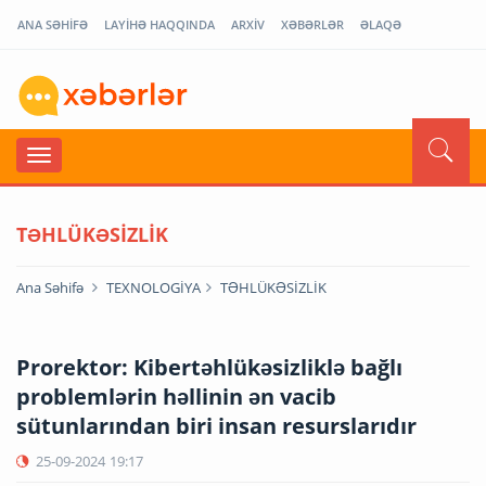
ANA SƏHİFƏ
LAYİHƏ HAQQINDA
ARXİV
XƏBƏRLƏR
ƏLAQƏ
TƏHLÜKƏSİZLİK
Ana Səhifə
TEXNOLOGİYA
TƏHLÜKƏSİZLİK
Prorektor: Kibertəhlükəsizliklə bağlı
problemlərin həllinin ən vacib
sütunlarından biri insan resurslarıdır
25-09-2024
19:17