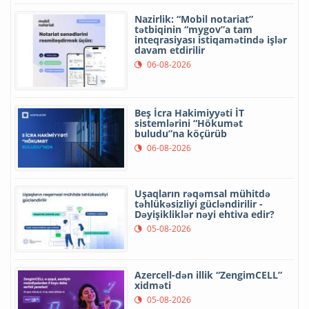
Nazirlik: “Mobil notariat”
tətbiqinin “mygov”a tam
inteqrasiyası istiqamətində işlər
davam etdirilir
06-08-2026
Beş İcra Hakimiyyəti İT
sistemlərini “Hökumət
buludu”na köçürüb
06-08-2026
Uşaqların rəqəmsal mühitdə
təhlükəsizliyi gücləndirilir -
Dəyişikliklər nəyi ehtiva edir?
05-08-2026
Azercell-dən illik “ZengimCELL”
xidməti
05-08-2026