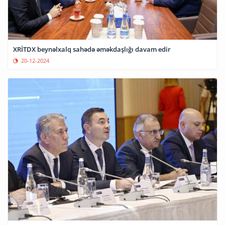
XRİTDX beynəlxalq sahədə əməkdaşlığı davam edir
20-12-2024