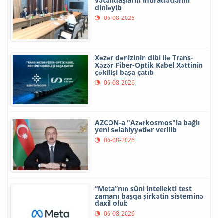
vətəndaşların müraciətlərini
dinləyib
06-08-2026
Xəzər dənizinin dibi ilə Trans-
Xəzər Fiber-Optik Kabel Xəttinin
çəkilişi başa çatıb
06-08-2026
AZCON-a "Azərkosmos"la bağlı
yeni səlahiyyətlər verilib
06-08-2026
“Meta”nın süni intellekti test
zamanı başqa şirkətin sisteminə
daxil olub
06-08-2026