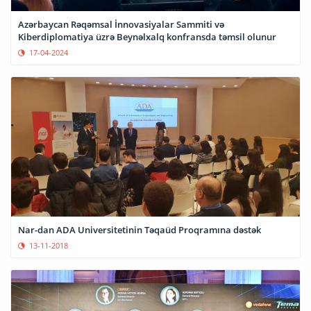
Azərbaycan Rəqəmsal İnnovasiyalar Sammiti və
Kiberdiplomatiya üzrə Beynəlxalq konfransda təmsil olunur
17-04-2024
Nar-dan ADA Universitetinin Təqaüd Proqramına dəstək
13-11-2018