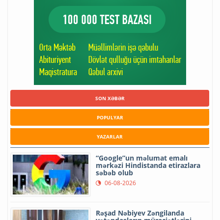
SON XƏBƏR
POPULYAR
YAZARLAR
“Google”un məlumat emalı
mərkəzi Hindistanda etirazlara
səbəb olub
06-08-2026
Rəşad Nəbiyev Zəngilanda