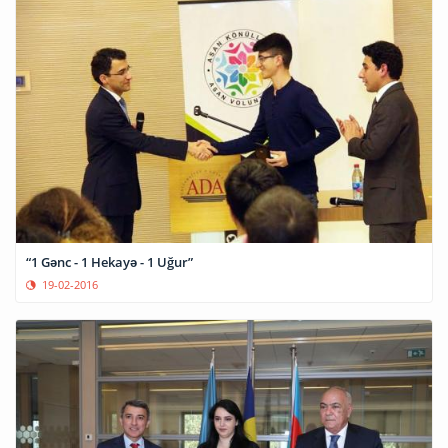
“1 Gənc - 1 Hekayə - 1 Uğur”
19-02-2016