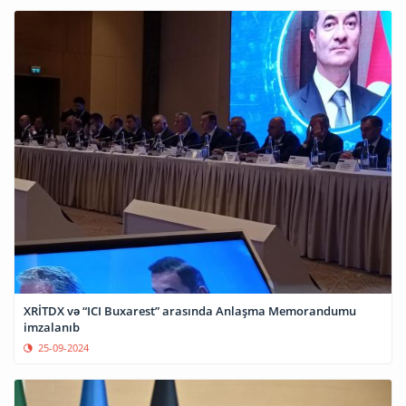
XRİTDX və “ICI Buxarest” arasında Anlaşma Memorandumu
imzalanıb
25-09-2024