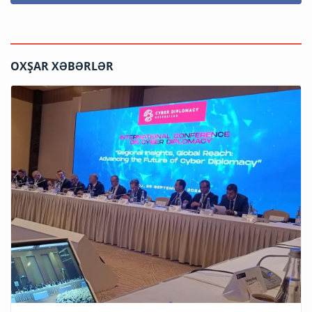
OXŞAR XƏBƏRLƏR