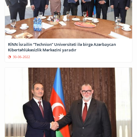
RİNN İsrailin “Technion” Universiteti ilə birgə Azərbaycan
Kibertəhlükəsizlik Mərkəzini yaradır
30-06-2022