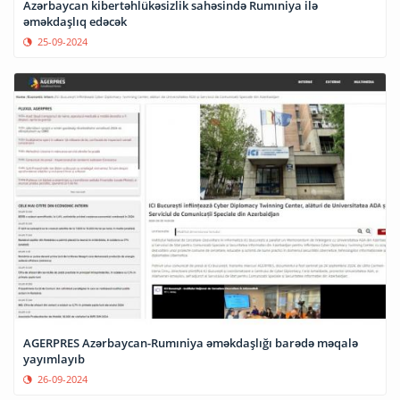
Azərbaycan kibertəhlükəsizlik sahəsində Rumıniya ilə
əməkdaşlıq edəcək
25-09-2024
AGERPRES Azərbaycan-Rumıniya əməkdaşlığı barədə məqalə
yayımlayıb
26-09-2024