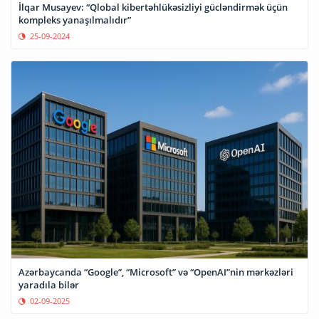
İlqar Musayev: “Qlobal kibertəhlükəsizliyi gücləndirmək üçün
kompleks yanaşılmalıdır”
25-09-2024
Azərbaycanda “Google”, “Microsoft” və “OpenAI”nin mərkəzləri
yaradıla bilər
02-09-2025