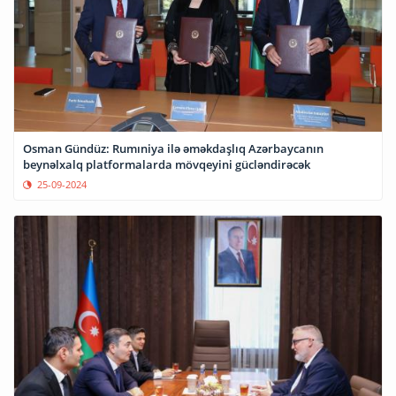
Osman Gündüz: Rumıniya ilə əməkdaşlıq Azərbaycanın
beynəlxalq platformalarda mövqeyini gücləndirəcək
25-09-2024