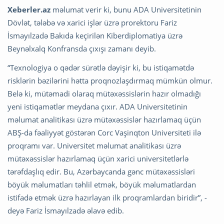
Xeberler.az
məlumat verir ki, bunu ADA Universitetinin
Dövlət, tələbə və xarici işlər üzrə prorektoru Fariz
İsmayılzadə Bakıda keçirilən Kiberdiplomatiya üzrə
Beynəlxalq Konfransda çıxışı zamanı deyib.
“Texnologiya o qədər sürətlə dəyişir ki, bu istiqamətdə
risklərin bəzilərini hətta proqnozlaşdırmaq mümkün olmur.
Belə ki, mütəmadi olaraq mütəxəssislərin hazır olmadığı
yeni istiqamətlər meydana çıxır. ADA Universitetinin
məlumat analitikası üzrə mütəxəssislər hazırlamaq üçün
ABŞ-da fəaliyyət göstərən Corc Vaşinqton Universiteti ilə
proqramı var. Universitet məlumat analitikası üzrə
mütəxəssislər hazırlamaq üçün xarici universitetlərlə
tərəfdaşlıq edir. Bu, Azərbaycanda gənc mütəxəssisləri
böyük məlumatları təhlil etmək, böyük məlumatlardan
istifadə etmək üzrə hazırlayan ilk proqramlardan biridir”, -
deyə Fariz İsmayılzadə əlavə edib.