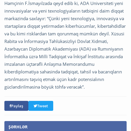
Həmçinin F.İsmayılzadə qeyd edib ki, ADA Universiteti yeni
innovasiyalar və yeni texnologiyaların tətbiqini daim diqqət
mərkəzində saxlayır: “Çünki yeni texnologiya, innovasiya və
startaplara diqqət yetirmədən kiberhücumlar, kibertəhdidlər
və bu kimi risklərdən tam qorunmaq mümkün deyil. Xüsusi
Rabitə və İnformasiya Təhlükəsizliyi Dövlət Xidməti,
Azərbaycan Diplomatik Akademiyası (ADA) və Rumıniyanın
İnformatika üzrə Milli Tədqiqat və İnkişaf İnstitutu arasında
imzalanan üçtərəfli Anlaşma Memorandumu
kiberdiplomatiya sahəsində tədqiqat, təhsil və bacarıqların
artırılmasını təşviq etmək üçün kadr potensialının
gücləndirilməsinə böyük töhfə verəcək”.
Paylaş
Tweet
ŞƏRHLƏR