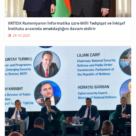
XRİTDX Rumıniyanın İnformatika üzrə Milli Tədqiqat və İnkişaf
İnstitutu arasında əməkdaşlığını davam etdirir
29-10-2023