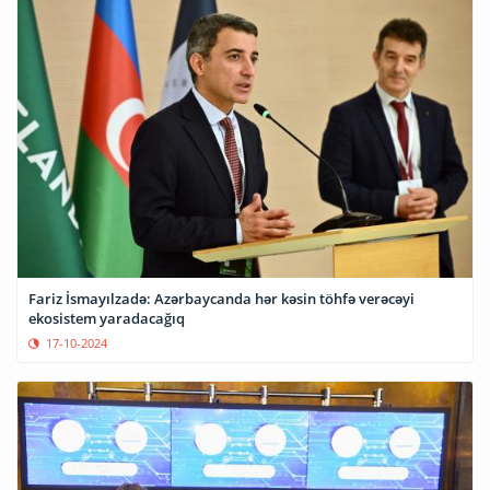
Fariz İsmayılzadə: Azərbaycanda hər kəsin töhfə verəcəyi
ekosistem yaradacağıq
17-10-2024