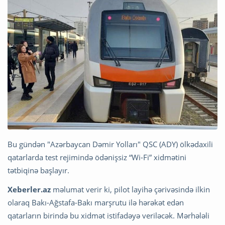
Bu gündən "Azərbaycan Dəmir Yolları" QSC (ADY) ölkədaxili
qatarlarda test rejimində ödənişsiz “Wi-Fi” xidmətini
tətbiqinə başlayır.
Xeberler.az
məlumat verir ki, pilot layihə çərivəsində ilkin
olaraq Bakı-Ağstafa-Bakı marşrutu ilə hərəkət edən
qatarların birində bu xidmət istifadəyə veriləcək. Mərhələli