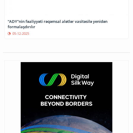
“ADY”nin fəaliyyəti rəqəmsal alətlər vasitəsilə yenidən
formalaşdırılır
05-12-2025