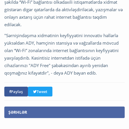
şəkildə “Wi-Fi” bağlantısı ölkədaxili istiqamətlərdə xidmət
göstərən digər qatarlarda da aktivləşdiriləcək, yazışmalar və
onlayn axtarış üçün rahat internet bağlantısı təqdim
ediləcək.
"Sərnişindaşıma xidmətinin keyfiyyətini innovativ həllərlə
yüksəldən ADY, həmçinin stansiya və vağzallarda mövcud
olan “Wi-Fi” zonalarında internet bağlantısının keyfiyyətini
yaxşılaşdırıb. Kəsintisiz internetdən istifadə üçün
cihazlarınızı "ADY Free" şəbəkəsindən ayırıb yenidən
qoşmağınız kifayətdir", - deyə ADY bəyan edib.
Paylaş
Tweet
ŞƏRHLƏR