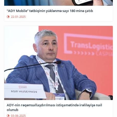
“ADY Mobile” tətbiqinin yüklənmə sayı 180 minə çatıb
22-01-2025
ADY-nin rəqəmsallaşdırılması istiqamətində irəliləyişə nail
olunub
03-06-2025