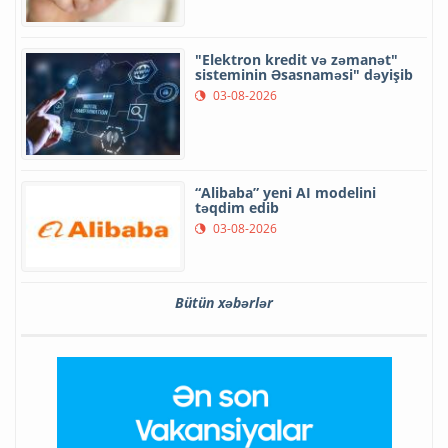
"Elektron kredit və zəmanət"
sisteminin Əsasnaməsi" dəyişib
03-08-2026
“Alibaba” yeni AI modelini
təqdim edib
03-08-2026
Bütün xəbərlər