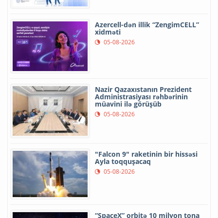
Azercell-dən illik “ZengimCELL”
xidməti
05-08-2026
Nazir Qazaxıstanın Prezident
Administrasiyası rəhbərinin
müavini ilə görüşüb
05-08-2026
"Falcon 9" raketinin bir hissəsi
Ayla toqquşacaq
05-08-2026
“SpaceX” orbitə 10 milyon tona