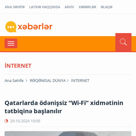
ANA SƏHİFƏ
LAYİHƏ HAQQINDA
ARXİV
XƏBƏRLƏR
ƏLAQƏ
İNTERNET
Ana Səhifə
RƏQƏMSAL DÜNYA
İNTERNET
Qatarlarda ödənişsiz “Wi-Fi” xidmətinin
tətbiqinə başlanılır
29-10-2024
10:09