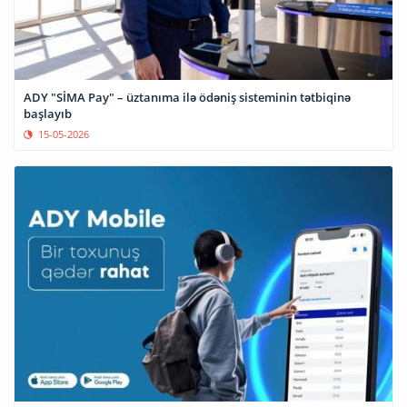
ADY "SİMA Pay" – üztanıma ilə ödəniş sisteminin tətbiqinə
başlayıb
15-05-2026