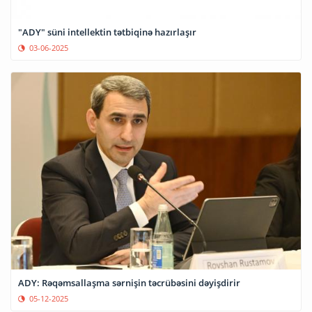
"ADY" süni intellektin tətbiqinə hazırlaşır
03-06-2025
ADY: Rəqəmsallaşma sərnişin təcrübəsini dəyişdirir
05-12-2025