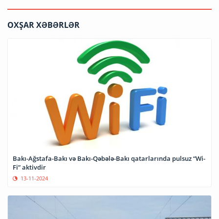
OXŞAR XƏBƏRLƏR
Bakı-Ağstafa-Bakı və Bakı-Qəbələ-Bakı qatarlarında pulsuz “Wi-
Fi” aktivdir
13-11-2024