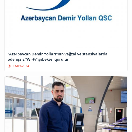
“Azərbaycan Dəmir Yolları”nın vağzal və stansiyalarda
ödənişsiz “Wi-Fi” şəbəkəsi qurulur
23-09-2024