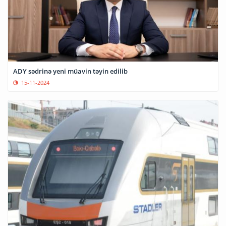
ADY sədrinə yeni müavin təyin edilib
15-11-2024