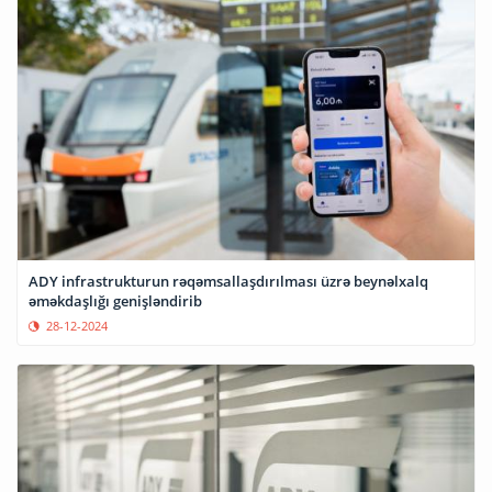
ADY infrastrukturun rəqəmsallaşdırılması üzrə beynəlxalq
əməkdaşlığı genişləndirib
28-12-2024