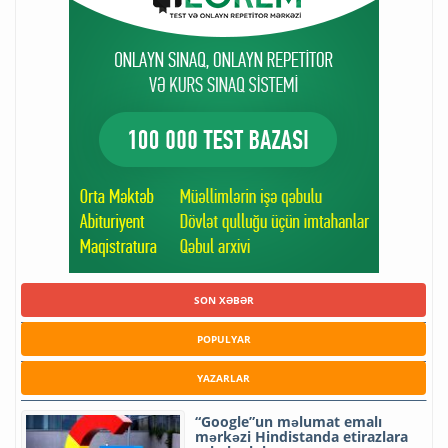
SON XƏBƏR
POPULYAR
YAZARLAR
“Google”un məlumat emalı
mərkəzi Hindistanda etirazlara