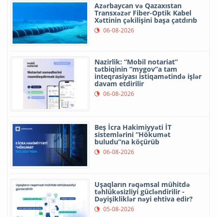
Azərbaycan və Qazaxıstan
Transxəzər Fiber-Optik Kabel
Xəttinin çəkilişini başa çatdırıb
06-08-2026
Nazirlik: “Mobil notariat”
tətbiqinin “mygov”a tam
inteqrasiyası istiqamətində işlər
davam etdirilir
06-08-2026
Beş İcra Hakimiyyəti İT
sistemlərini “Hökumət
buludu”na köçürüb
06-08-2026
Uşaqların rəqəmsal mühitdə
təhlükəsizliyi gücləndirilir -
Dəyişikliklər nəyi ehtiva edir?
05-08-2026