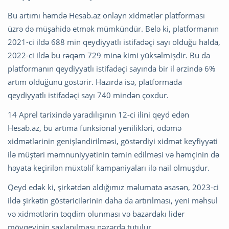
Bu artımı həmdə Hesab.az onlayn xidmətlər platforması
üzrə də müşahidə etmək mümkündür. Belə ki, platformanın
2021-ci ildə 688 min qeydiyyatlı istifadəçi sayı olduğu halda,
2022-ci ildə bu rəqəm 729 minə kimi yüksəlmişdir. Bu da
platformanın qeydiyyatlı istifadəçi sayında bir il ərzində 6%
artım olduğunu göstərir. Hazırda isə, platformada
qeydiyyatlı istifadəçi sayı 740 mindən çoxdur.
14 Aprel tarixində yaradılışının 12-ci ilini qeyd edən
Hesab.az, bu artıma funksional yenilikləri, ödəmə
xidmətlərinin genişləndirilməsi, göstərdiyi xidmət keyfiyyəti
ilə müştəri məmnuniyyətinin təmin edilməsi və həmçinin də
həyata keçirilən müxtəlif kampaniyaları ilə nail olmuşdur.
Qeyd edək ki, şirkətdən aldığımız məlumata əsasən, 2023-ci
ildə şirkətin göstəricilərinin daha da artırılması, yeni məhsul
və xidmətlərin təqdim olunması və bazardakı lider
mövqeyinin saxlanılması nəzərdə tutulur.