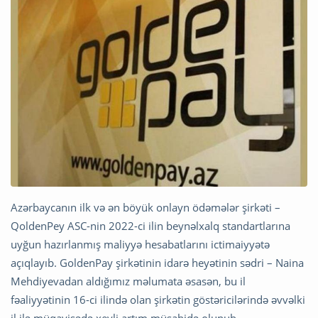
Azərbaycanın ilk və ən böyük onlayn ödəmələr şirkəti –
QoldenPey ASC-nin 2022-ci ilin beynəlxalq standartlarına
uyğun hazırlanmış maliyyə hesabatlarını ictimaiyyətə
açıqlayıb. GoldenPay şirkətinin idarə heyətinin sədri – Naina
Mehdiyevadan aldığımız məlumata əsasən, bu il
fəaliyyətinin 16-ci ilində olan şirkətin göstəricilərində əvvəlki