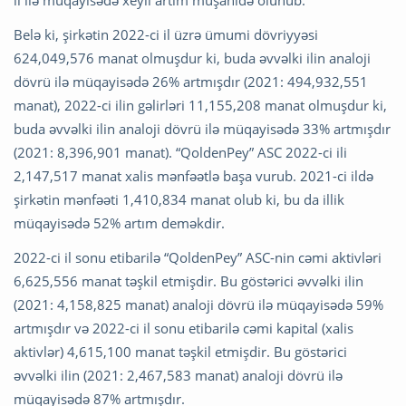
il ilə müqayisədə xeyli artım müşahidə olunub.
Belə ki, şirkətin 2022-ci il üzrə ümumi dövriyyəsi
624,049,576 manat olmuşdur ki, buda əvvəlki ilin analoji
dövrü ilə müqayisədə 26% artmışdır (2021: 494,932,551
manat), 2022-ci ilin gəlirləri 11,155,208 manat olmuşdur ki,
buda əvvəlki ilin analoji dövrü ilə müqayisədə 33% artmışdır
(2021: 8,396,901 manat). “QoldenPey” ASC 2022-ci ili
2,147,517 manat xalis mənfəətlə başa vurub. 2021-ci ildə
şirkətin mənfəəti 1,410,834 manat olub ki, bu da illik
müqayisədə 52% artım deməkdir.
2022-ci il sonu etibarilə “QoldenPey” ASC-nin cəmi aktivləri
6,625,556 manat təşkil etmişdir. Bu göstərici əvvəlki ilin
(2021: 4,158,825 manat) analoji dövrü ilə müqayisədə 59%
artmışdır və 2022-ci il sonu etibarilə cəmi kapital (xalis
aktivlər) 4,615,100 manat təşkil etmişdir. Bu göstərici
əvvəlki ilin (2021: 2,467,583 manat) analoji dövrü ilə
müqayisədə 87% artmışdır.