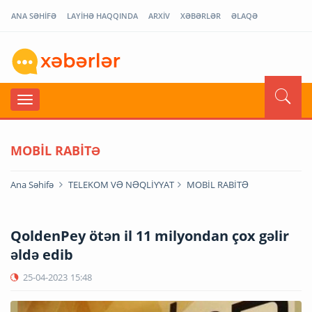
ANA SƏHİFƏ
LAYİHƏ HAQQINDA
ARXİV
XƏBƏRLƏR
ƏLAQƏ
MOBİL RABİTƏ
Ana Səhifə
TELEKOM VƏ NƏQLİYYAT
MOBİL RABİTƏ
QoldenPey ötən il 11 milyondan çox gəlir
əldə edib
25-04-2023
15:48