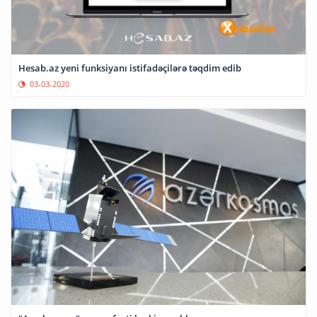
Hesab.az yeni funksiyanı istifadəçilərə təqdim edib
03-03-2020