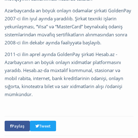
Azərbaycanda ən böyük onlayn ödəmələr şirkəti GoldenPay
2007-ci ilin iyul ayında yaradılıb. Şirkət texniki işlərin
yekunlaşması, “Visa” və “MasterCard” beynəlxalq ödəniş
sistemlərindən müvafiq sertifikatların alınmasından sonra
2008-ci ilin dekabr ayında fəaliyyətə başlayıb.
2011-ci ilin aprel ayında GoldenPay şirkəti Hesab.az -
Azərbaycanın ən böyük onlayn xidmətlər platformasını
yaradıb. Hesab.az-da müxtəlif kommunal, stasionar və
mobil rabitə, internet, bank kreditlərinin ödənişi, onlayn
sığorta, kinoteatra bilet və sair xidmətlərin alışı /ödənişi
mümkündür.
Paylaş
Tweet