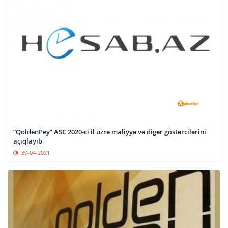
“QoldenPey” ASC 2020-ci il üzrə maliyyə və digər göstərcilərini
açıqlayıb
30-04-2021