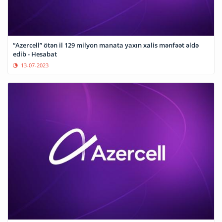
“Azercell” ötən il 129 milyon manata yaxın xalis mənfəət əldə
edib - Hesabat
13-07-2023