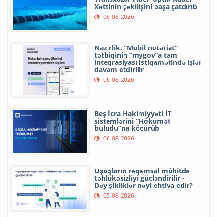
Xəttinin çəkilişini başa çatdırıb
06-08-2026
Nazirlik: “Mobil notariat”
tətbiqinin “mygov”a tam
inteqrasiyası istiqamətində işlər
davam etdirilir
06-08-2026
Beş İcra Hakimiyyəti İT
sistemlərini “Hökumət
buludu”na köçürüb
06-08-2026
Uşaqların rəqəmsal mühitdə
təhlükəsizliyi gücləndirilir -
Dəyişikliklər nəyi ehtiva edir?
05-08-2026