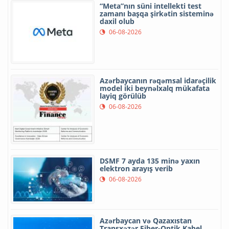
“Meta”nın süni intellekti test
zamanı başqa şirkətin sisteminə
daxil olub
06-08-2026
Azərbaycanın rəqəmsal idarəçilik
model iki beynəlxalq mükafata
layiq görülüb
06-08-2026
DSMF 7 ayda 135 minə yaxın
elektron arayış verib
06-08-2026
Azərbaycan və Qazaxıstan
Transxəzər Fiber-Optik Kabel