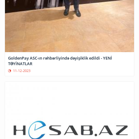
GoldenPay ASC-ın rəhbərliyində dəyişiklik edildi - YENİ
TƏYİNATLAR
11-12-2023