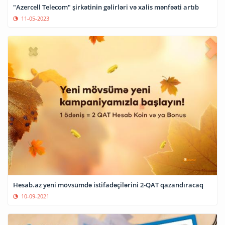
"Azercell Telecom" şirkətinin gəlirləri və xalis mənfəəti artıb
11-05-2023
Hesab.az yeni mövsümdə istifadəçilərini 2-QAT qazandıracaq
10-09-2021