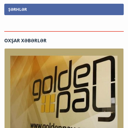
ŞƏRHLƏR
OXŞAR XƏBƏRLƏR