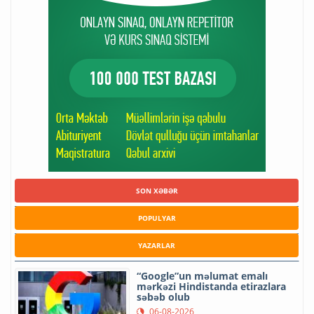
SON XƏBƏR
POPULYAR
YAZARLAR
“Google”un məlumat emalı
mərkəzi Hindistanda etirazlara
səbəb olub
06-08-2026