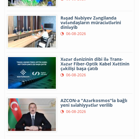
Rəşad Nəbiyev Zəngilanda
vətəndaşların müraciətlərini
dinləyib
06-08-2026
Xəzər dənizinin dibi ilə Trans-
Xəzər Fiber-Optik Kabel Xəttinin
çəkilişi başa çatıb
06-08-2026
AZCON-a "Azərkosmos"la bağlı
yeni səlahiyyətlər verilib
06-08-2026