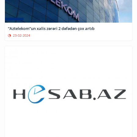
“Aztelekom”un xalis zərəri 2 dəfədən çox artıb
23-02-2024