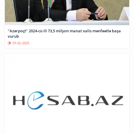
"Azərpoçt" 2024-cü ili 73,5 milyon manat xalis mənfəətlə başa
vurub
07-02-2025