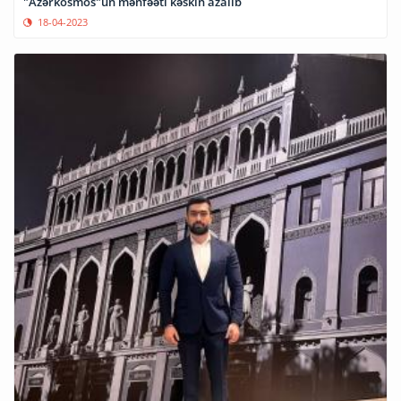
"Azərkosmos"un mənfəəti kəskin azalıb
18-04-2023