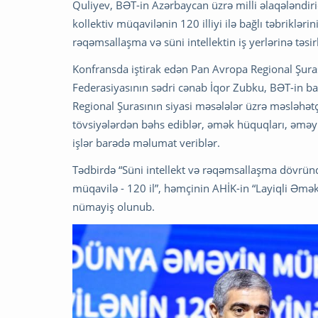
Quliyev, BƏT-in Azərbaycan üzrə milli əlaqələn
kollektiv müqavilənin 120 illiyi ilə bağlı təbriklər
rəqəmsallaşma və süni intellektin iş yerlərinə təsirl
Konfransda iştirak edən Pan Avropa Regional Şuras
Federasiyasının sədri cənab İqor Zubku, BƏT-in b
Regional Şurasının siyasi məsələlər üzrə məsləhət
tövsiyələrdən bəhs ediblər, əmək hüquqları, əməyi
işlər barədə məlumat veriblər.
Tədbirdə “Süni intellekt və rəqəmsallaşma dövründ
müqavilə - 120 il”, həmçinin AHİK-in “Layiqli Əmək
nümayiş olunub.