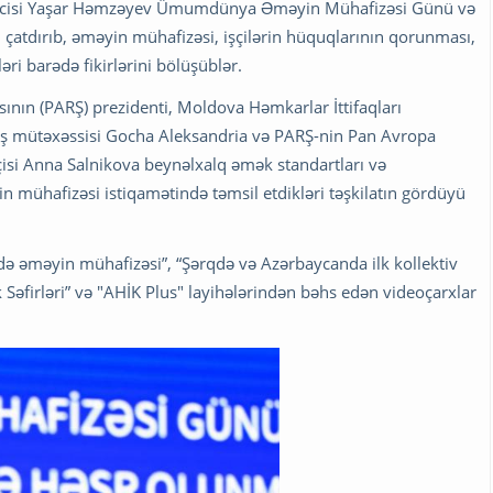
diricisi Yaşar Həmzəyev Ümumdünya Əməyin Mühafizəsi Günü və
ini çatdırıb, əməyin mühafizəsi, işçilərin hüquqlarının qorunması,
əri barədə fikirlərini bölüşüblər.
ının (PARŞ) prezidenti, Moldova Həmkarlar İttifaqları
aş mütəxəssisi Gocha Aleksandria və PARŞ-nin Pan Avropa
çisi Anna Salnikova beynəlxalq əmək standartları və
n mühafizəsi istiqamətində təmsil etdikləri təşkilatın gördüyü
ə əməyin mühafizəsi”, “Şərqdə və Azərbaycanda ilk kollektiv
 Səfirləri” və "AHİK Plus" layihələrindən bəhs edən videoçarxlar