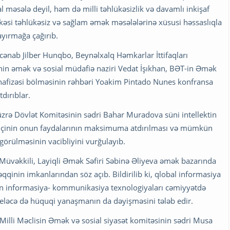
l məsələ deyil, həm də milli təhlükəsizlik və davamlı inkişaf
i təhlükəsiz və sağlam əmək məsələlərinə xüsusi həssaslıqla
ayırmağa çağırıb.
cənab Jilber Hunqbo, Beynəlxalq Həmkarlar İttifaqları
ənin əmək və sosial müdafiə naziri Vedat İşıkhan, BƏT-in Əmək
hafizəsi bölməsinin rəhbəri Yoakim Pintado Nunes konfransa
dırıblar.
üzrə Dövlət Komitəsinin sədri Bahar Muradova süni intellektin
həmçinin onun faydalarının maksimuma atdırılması və mümkün
görülməsinin vacibliyini vurğulayıb.
Müvəkkili, Layiqli Əmək Səfiri Səbinə Əliyeva əmək bazarında
qqinin imkanlarından söz açıb. Bildirilib ki, qlobal informasiya
ən informasiya- kommunikasiya texnologiyaları cəmiyyətdə
ir, eləcə də hüquqi yanaşmanın da dəyişməsini tələb edir.
, Milli Məclisin Əmək və sosial siyasət komitəsinin sədri Musa