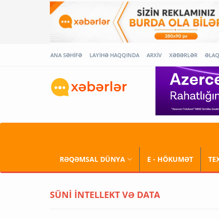
ANA SƏHİFƏ
LAYİHƏ HAQQINDA
ARXİV
XƏBƏRLƏR
ƏLA
RƏQƏMSAL DÜNYA
E - HÖKUMƏT
TE
SÜNİ İNTELLEKT VƏ DATA