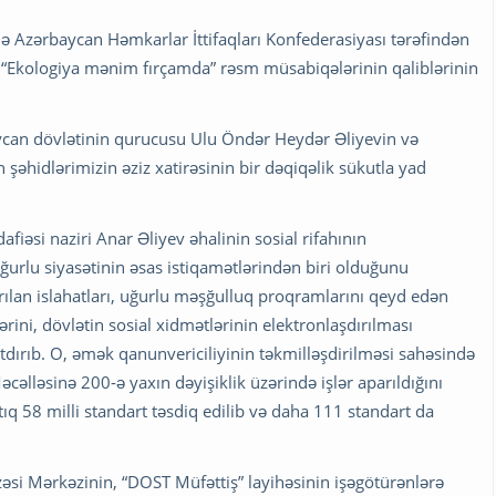
ndə Azərbaycan Həmkarlar İttifaqları Konfederasiyası tərəfindən
ə “Ekologiya mənim fırçamda” rəsm müsabiqələrinin qaliblərinin
ycan dövlətinin qurucusu Ulu Öndər Heydər Əliyevin və
əhidlərimizin əziz xatirəsinin bir dəqiqəlik sükutla yad
iəsi naziri Anar Əliyev əhalinin sosial rifahının
ğurlu siyasətinin əsas istiqamətlərindən biri olduğunu
rılan islahatları, uğurlu məşğulluq proqramlarını qeyd edən
ini, dövlətin sosial xidmətlərinin elektronlaşdırılması
atdırıb. O, əmək qanunvericiliyinin təkmilləşdirilməsi sahəsində
əlləsinə 200-ə yaxın dəyişiklik üzərində işlər aparıldığını
ıq 58 milli standart təsdiq edilib və daha 111 standart da
si Mərkəzinin, “DOST Müfəttiş” layihəsinin işəgötürənlərə