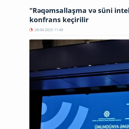
"Rəqəmsallaşma və süni intelle
konfrans keçirilir
28-04-2025
11:48