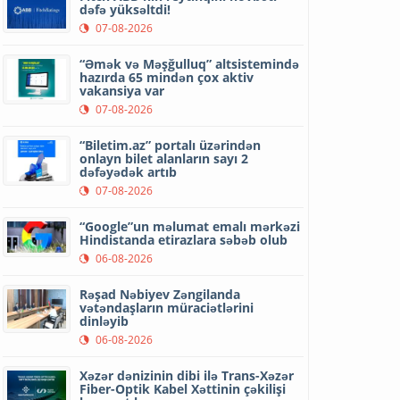
dəfə yüksəltdi!
07-08-2026
“Əmək və Məşğulluq” altsistemində
hazırda 65 mindən çox aktiv
vakansiya var
07-08-2026
“Biletim.az” portalı üzərindən
onlayn bilet alanların sayı 2
dəfəyədək artıb
07-08-2026
“Google”un məlumat emalı mərkəzi
Hindistanda etirazlara səbəb olub
06-08-2026
Rəşad Nəbiyev Zəngilanda
vətəndaşların müraciətlərini
dinləyib
06-08-2026
Xəzər dənizinin dibi ilə Trans-Xəzər
Fiber-Optik Kabel Xəttinin çəkilişi