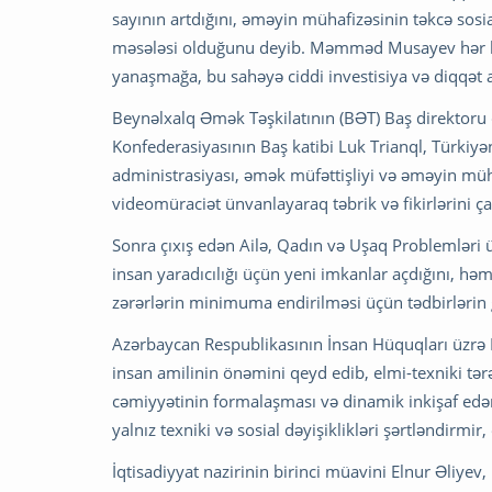
sayının artdığını, əməyin mühafizəsinin təkcə sosia
məsələsi olduğunu deyib. Məmməd Musayev hər kəs
yanaşmağa, bu sahəyə ciddi investisiya və diqqət 
Beynəlxalq Əmək Təşkilatının (BƏT) Baş direktoru 
Konfederasiyasının Baş katibi Luk Trianql, Türkiy
administrasiyası, əmək müfəttişliyi və əməyin mü
videomüraciət ünvanlayaraq təbrik və fikirlərini çat
Sonra çıxış edən Ailə, Qadın və Uşaq Problemləri 
insan yaradıcılığı üçün yeni imkanlar açdığını, 
zərərlərin minimuma endirilməsi üçün tədbirlərin 
Azərbaycan Respublikasının İnsan Hüquqları üzrə 
insan amilinin önəmini qeyd edib, elmi-texniki tərə
cəmiyyətinin formalaşması və dinamik inkişaf ed
yalnız texniki və sosial dəyişiklikləri şərtləndirm
İqtisadiyyat nazirinin birinci müavini Elnur Əliyev