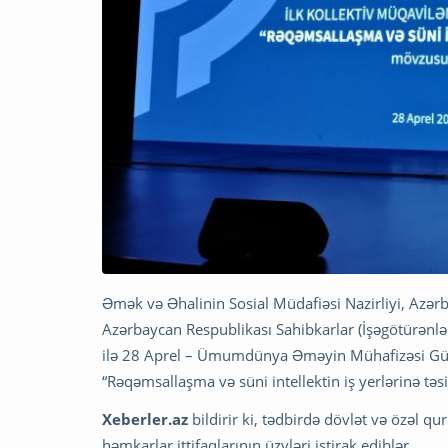
Əmək və Əhalinin Sosial Müdafiəsi Nazirliyi, Azərb
Azərbaycan Respublikası Sahibkarlar (İşəgötürənlər) 
ilə 28 Aprel – Ümumdünya Əməyin Mühafizəsi Günü
“Rəqəmsallaşma və süni intellektin iş yerlərinə təs
Xeberler.az
bildirir ki, tədbirdə dövlət və özəl q
həmkarlar ittifaqlarının üzvləri iştirak ediblər.