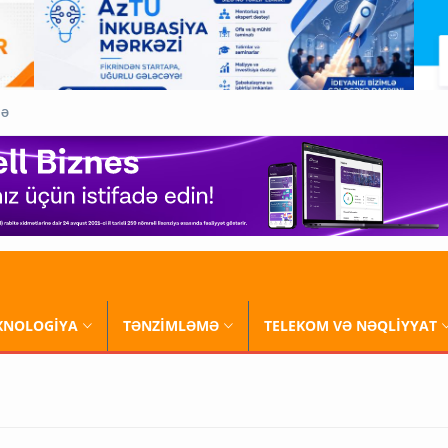
QƏ
XNOLOGİYA
TƏNZİMLƏMƏ
TELEKOM VƏ NƏQLİYYAT