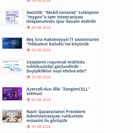
06-08-2026
Nazirlik: “Mobil notariat” tətbiqinin
“mygov”a tam inteqrasiyası
istiqamətində işlər davam etdirilir
06-08-2026
Beş İcra Hakimiyyəti İT sistemlərini
“Hökumət buludu”na köçürüb
06-08-2026
Uşaqların rəqəmsal mühitdə
təhlükəsizliyi gücləndirilir -
Dəyişikliklər nəyi ehtiva edir?
05-08-2026
Azercell-dən illik “ZengimCELL”
xidməti
05-08-2026
Nazir Qazaxıstanın Prezident
Administrasiyası rəhbərinin
müavini ilə görüşüb
05-08-2026