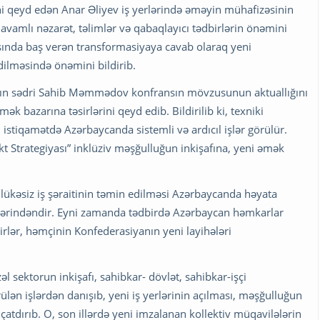
ni qeyd edən Anar Əliyev iş yerlərində əməyin mühafizəsinin
avamlı nəzarət, təlimlər və qabaqlayıcı tədbirlərin önəmini
ında baş verən transformasiyaya cavab olaraq yeni
ilməsində önəmini bildirib.
ının sədri Sahib Məmmədov konfransın mövzusunun aktuallığını
k bazarına təsirlərini qeyd edib. Bildirilib ki, texniki
Bu istiqamətdə Azərbaycanda sistemli və ardıcıl işlər görülür.
kt Strategiyası” inklüziv məşğulluğun inkişafına, yeni əmək
ükəsiz iş şəraitinin təmin edilməsi Azərbaycanda həyata
mətlərindəndir. Eyni zamanda tədbirdə Azərbaycan həmkarlar
birlər, həmçinin Konfederasiyanın yeni layihələri
sektorun inkişafı, sahibkar- dövlət, sahibkar-işçi
lən işlərdən danışıb, yeni iş yerlərinin açılması, məşğulluğun
çatdırıb. O, son illərdə yeni imzalanan kollektiv müqavilələrin