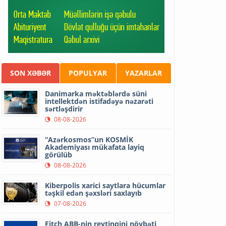
SON XƏBƏR
POPULYAR
YAZARLAR
Danimarka məktəblərdə süni
intellektdən istifadəyə nəzarəti
sərtləşdirir
08-08-2026
“Azərkosmos”un KOSMİK
Akademiyası mükafata layiq
görülüb
08-08-2026
Kiberpolis xarici saytlara hücumlar
təşkil edən şəxsləri saxlayıb
07-08-2026
Fitch ABB-nin reytinqini növbəti