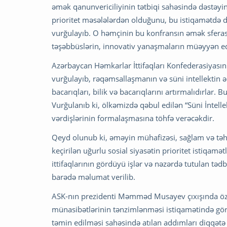
əmək qanunvericiliyinin tətbiqi sahəsində dəstəyi
prioritet məsələlərdən olduğunu, bu istiqamətdə d
vurğulayıb. O həmçinin bu konfransın əmək sferas
təşəbbüslərin, innovativ yanaşmaların müəyyən ed
Azərbaycan Həmkarlar İttifaqları Konfederasiyas
vurğulayıb, rəqəmsallaşmanın və süni intellektin əmə
bacarıqları, bilik və bacarıqlarını artırmalıdırlar. 
Vurğulanıb ki, ölkəmizdə qəbul edilən “Süni İntelle
vərdişlərinin formalaşmasına töhfə verəcəkdir.
Qeyd olunub ki, əməyin mühafizəsi, sağlam və təhl
keçirilən uğurlu sosial siyasətin prioritet istiqa
ittifaqlarının gördüyü işlər və nəzərdə tutulan təd
barədə məlumat verilib.
ASK-nın prezidenti Məmməd Musayev çıxışında özəl 
münasibətlərinin tənzimlənməsi istiqamətində görü
təmin edilməsi sahəsində atılan addımları diqqətə 