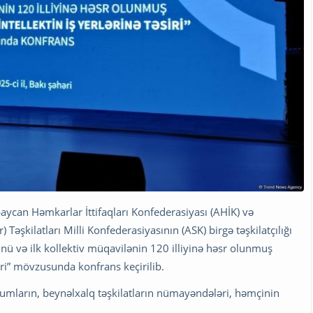
aycan Həmkarlar İttifaqları Konfederasiyası (AHİK) və
Təşkilatları Milli Konfederasiyasının (ASK) birgə təşkilatçılığı
 və ilk kollektiv müqavilənin 120 illiyinə həsr olunmuş
iri” mövzusunda konfrans keçirilib.
urumların, beynəlxalq təşkilatların nümayəndələri, həmçinin