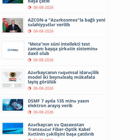
başa çatıb
06-08-2026
AZCON-a "Azərkosmos"la bağlı yeni
səlahiyyətlər verilib
06-08-2026
“Meta”nın süni intellekti test
zamanı başqa şirkətin sisteminə
daxil olub
06-08-2026
Azərbaycanın rəqəmsal idarəçilik
model iki beynəlxalq mükafata
layiq görülüb
06-08-2026
DSMF 7 ayda 135 minə yaxın
elektron arayış verib
06-08-2026
Azərbaycan və Qazaxıstan
Transxəzər Fiber-Optik Kabel
Xəttinin çəkilişini başa çatdırıb