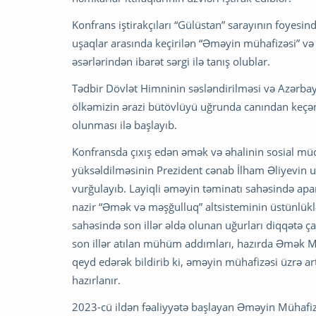
Konfrans iştirakçıları “Gülüstan” sarayının foyesi
uşaqlar arasında keçirilən “Əməyin mühafizəsi” v
əsərlərindən ibarət sərgi ilə tanış olublar.
Tədbir Dövlət Himninin səsləndirilməsi və Azərba
ölkəmizin ərazi bütövlüyü uğrunda canından keçən ş
olunması ilə başlayıb.
Konfransda çıxış edən əmək və əhalinin sosial müdaf
yüksəldilməsinin Prezident cənab İlham Əliyevin u
vurğulayıb. Layiqli əməyin təminatı sahəsində apa
nazir “Əmək və məşğulluq” altsisteminin üstünlüklər
sahəsində son illər əldə olunan uğurları diqqətə ç
son illər atılan mühüm addımları, hazırda Əmək Məc
qeyd edərək bildirib ki, əməyin mühafizəsi üzrə art
hazırlanır.
2023-cü ildən fəaliyyətə başlayan Əməyin Mühafizə