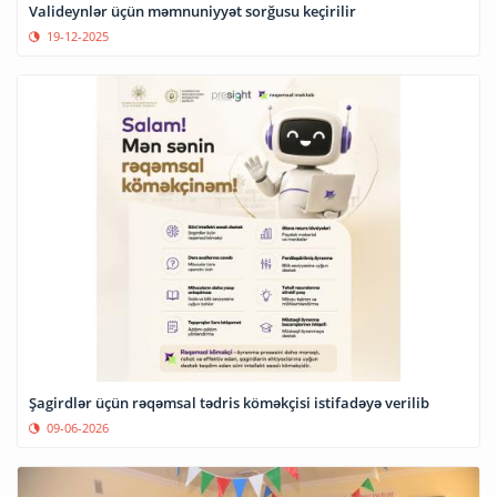
Valideynlər üçün məmnuniyyət sorğusu keçirilir
19-12-2025
Şagirdlər üçün rəqəmsal tədris köməkçisi istifadəyə verilib
09-06-2026