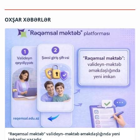
OXŞAR XƏBƏRLƏR
“Rəqəmsal məktəb” valideyn–məktəb əməkdaşlığında yeni
imkanlar yaradır