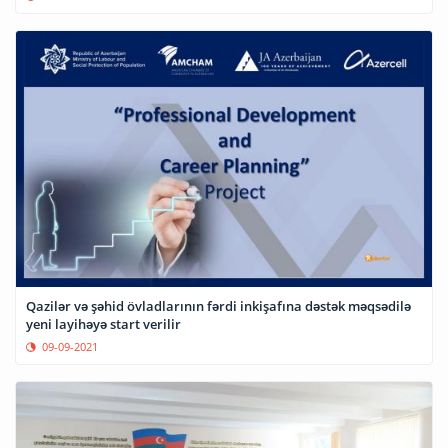
Qazilər və şəhid övladlarının fərdi inkişafına dəstək məqsədilə
yeni layihəyə start verilir
09-09-2021