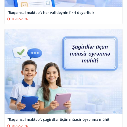
“Rəqəmsal məktəb”: hər valideynin fikri dəyərlidir
03-02-2026
“Rəqəmsal məktəb”: şagirdlər üçün müasir öyrənmə mühiti
04-02-2026