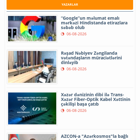
YAZARLAR
“Google”un məlumat emalı
mərkəzi Hindistanda etirazlara
səbəb olub
06-08-2026
Rəşad Nəbiyev Zəngilanda
vətəndaşların müraciətlərini
dinləyib
06-08-2026
Xəzər dənizinin dibi ilə Trans-
Xəzər Fiber-Optik Kabel Xəttinin
çəkilişi başa çatıb
06-08-2026
AZCON-a "Azərkosmos"la bağlı