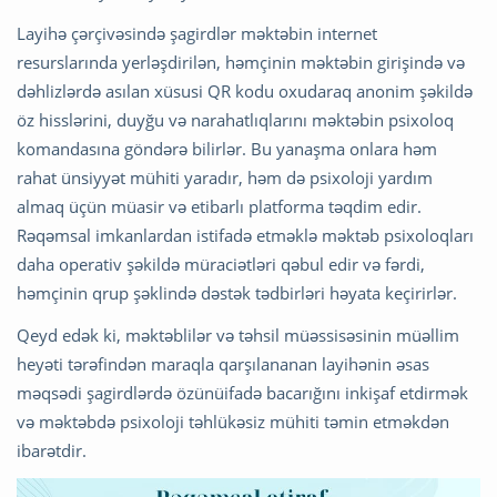
Layihə çərçivəsində şagirdlər məktəbin internet
resurslarında yerləşdirilən, həmçinin məktəbin girişində və
dəhlizlərdə asılan xüsusi QR kodu oxudaraq anonim şəkildə
öz hisslərini, duyğu və narahatlıqlarını məktəbin psixoloq
komandasına göndərə bilirlər. Bu yanaşma onlara həm
rahat ünsiyyət mühiti yaradır, həm də psixoloji yardım
almaq üçün müasir və etibarlı platforma təqdim edir.
Rəqəmsal imkanlardan istifadə etməklə məktəb psixoloqları
daha operativ şəkildə müraciətləri qəbul edir və fərdi,
həmçinin qrup şəklində dəstək tədbirləri həyata keçirirlər.
Qeyd edək ki, məktəblilər və təhsil müəssisəsinin müəllim
heyəti tərəfindən maraqla qarşılananan layihənin əsas
məqsədi şagirdlərdə özünüifadə bacarığını inkişaf etdirmək
və məktəbdə psixoloji təhlükəsiz mühiti təmin etməkdən
ibarətdir.