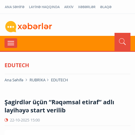
ANA SƏHİFƏ
LAYİHƏ HAQQINDA
ARXİV
XƏBƏRLƏR
ƏLAQƏ
EDUTECH
Ana Səhifə
RUBRİKA
EDUTECH
Şagirdlər üçün “Rəqəmsal etiraf” adlı
layihəyə start verilib
22-10-2025
15:00