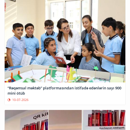
“Rəqəmsal məktəb” platformasından istifadə edənlərin sayı 900
mini ötüb
10-07-2026