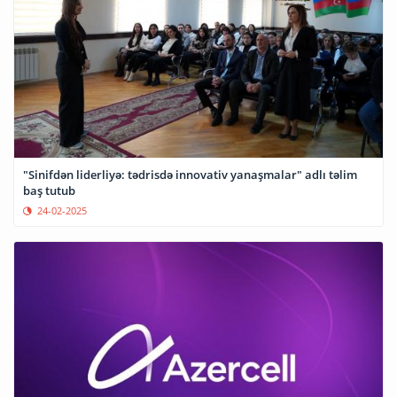
"Sinifdən liderliyə: tədrisdə innovativ yanaşmalar" adlı təlim
baş tutub
24-02-2025