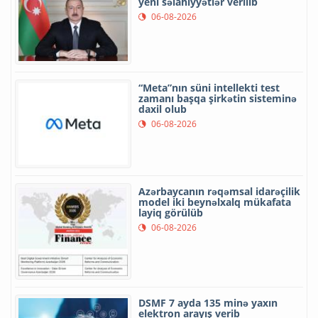
yeni səlahiyyətlər verilib
06-08-2026
“Meta”nın süni intellekti test
zamanı başqa şirkətin sisteminə
daxil olub
06-08-2026
Azərbaycanın rəqəmsal idarəçilik
model iki beynəlxalq mükafata
layiq görülüb
06-08-2026
DSMF 7 ayda 135 minə yaxın
elektron arayış verib