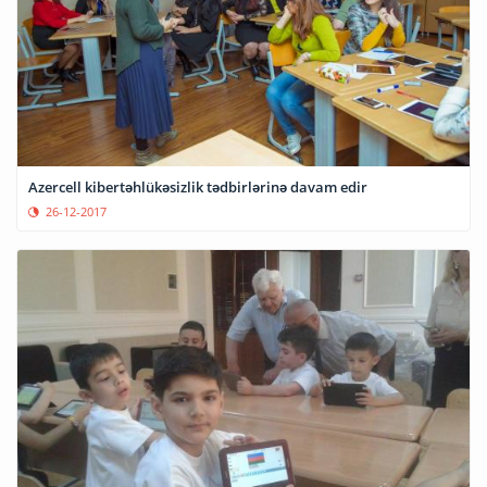
Azercell kibertəhlükəsizlik tədbirlərinə davam edir
26-12-2017