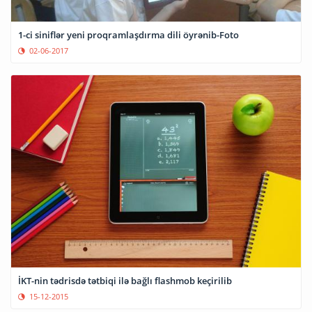
1-ci siniflər yeni proqramlaşdırma dili öyrənib-Foto
02-06-2017
İKT-nin tədrisdə tətbiqi ilə bağlı flashmob keçirilib
15-12-2015