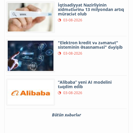
İqtisadiyyat Nazirliyinin
xidmətlərinə 13 milyondan artıq
müraciət olub
03-08-2026
"Elektron kredit və zəmanət"
sisteminin Əsasnaməsi" dəyişib
03-08-2026
“Alibaba” yeni AI modelini
təqdim edib
03-08-2026
Bütün xəbərlər