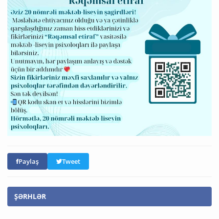
Paylaş
Tweet
ŞƏRHLƏR