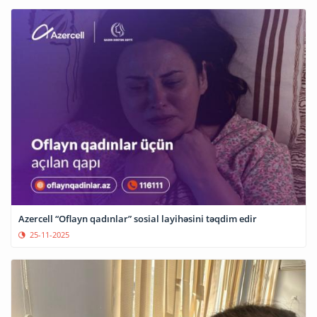
Azercell “Oflayn qadınlar” sosial layihəsini təqdim edir
25-11-2025