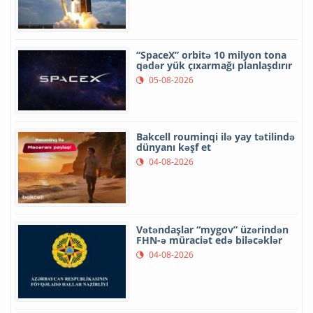
“SpaceX” orbitə 10 milyon tona
qədər yük çıxarmağı planlaşdırır
05-08-2026
Bakcell rouminqi ilə yay tətilində
dünyanı kəşf et
04-08-2026
Vətəndaşlar “mygov” üzərindən
FHN-ə müraciət edə biləcəklər
04-08-2026