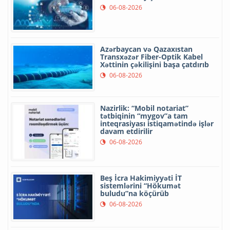
06-08-2026
Azərbaycan və Qazaxıstan
Transxəzər Fiber-Optik Kabel
Xəttinin çəkilişini başa çatdırıb
06-08-2026
Nazirlik: “Mobil notariat”
tətbiqinin “mygov”a tam
inteqrasiyası istiqamətində işlər
davam etdirilir
06-08-2026
Beş İcra Hakimiyyəti İT
sistemlərini “Hökumət
buludu”na köçürüb
06-08-2026