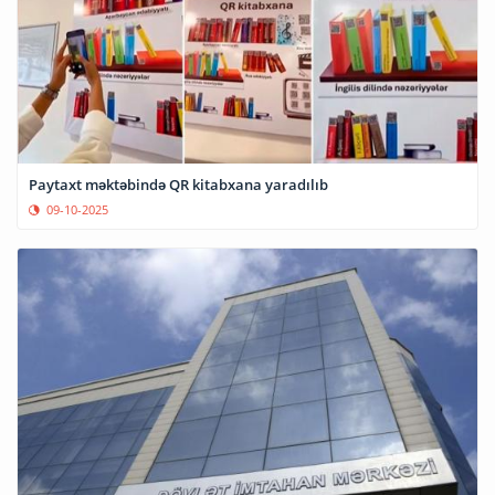
Paytaxt məktəbində QR kitabxana yaradılıb
09-10-2025