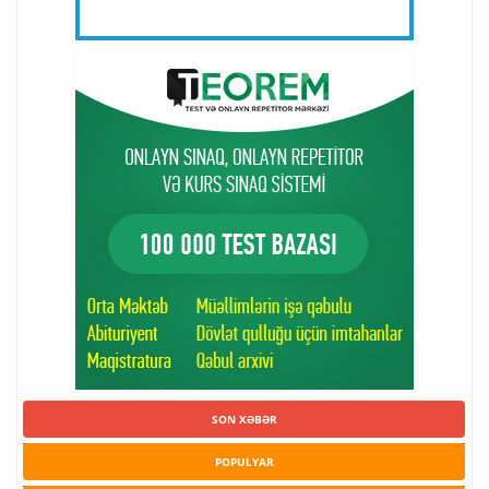
SON XƏBƏR
POPULYAR