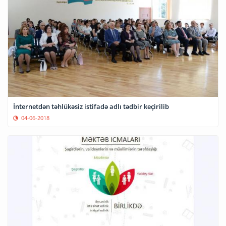
İnternetdən təhlükəsiz istifadə adlı tədbir keçirilib
04-06-2018