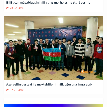
BilBacar müsabiqəsinin III yarış mərhələsinə start verilib
23-02-2026
Azercellin dəstəyi ilə məktəblilər ilin ilk uğuruna imza atıb
17-01-2020