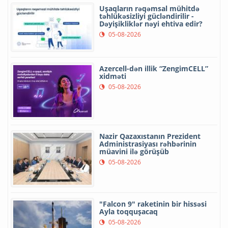
Uşaqların rəqəmsal mühitdə
təhlükəsizliyi gücləndirilir -
Dəyişikliklər nəyi ehtiva edir?
05-08-2026
Azercell-dən illik “ZengimCELL”
xidməti
05-08-2026
Nazir Qazaxıstanın Prezident
Administrasiyası rəhbərinin
müavini ilə görüşüb
05-08-2026
"Falcon 9" raketinin bir hissəsi
Ayla toqquşacaq
05-08-2026