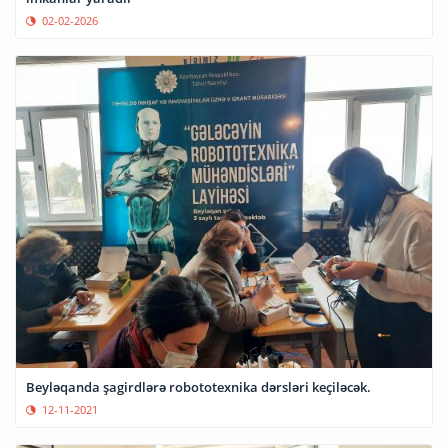
02-02-2026
Beyləqanda şagirdlərə robototexnika dərsləri keçiləcək.
12-11-2021