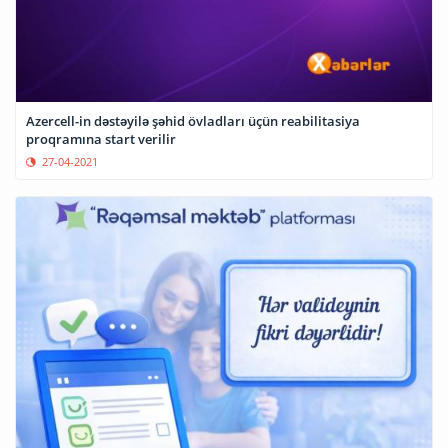
Azercell-in dəstəyilə şəhid övladları üçün reabilitasiya
proqramına start verilir
27-04-2021