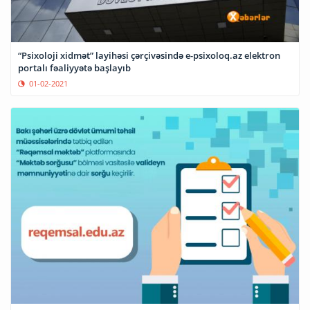
“Psixoloji xidmət” layihəsi çərçivəsində e-psixoloq.az elektron
portalı fəaliyyətə başlayıb
01-02-2021