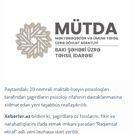
Paytaxtdakı 20 nömrəli məktəb-liseyin psixoloqları
tərəfindən şagirdlərin psixoloji rifahının dəstəklənməsinə
xidmət edən yeni təşəbbüs reallaşdırılıb.
Xeberler.az
bildirir ki, şagirdlərə öz hisslərini, fikir və
narahatlıqlarını ifadə etmək imkanı yaradan “Rəqəmsal
etiraf” adlı yeni layihəyə start verilib.