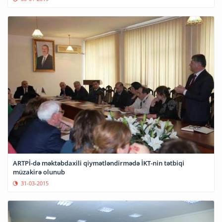
ARTPİ-də məktəbdaxili qiymətləndirmədə İKT-nin tətbiqi
müzakirə olunub
31-03-2015