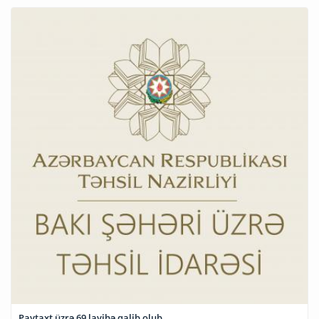
Paytaxt üzrə 69 layihə qalib olub