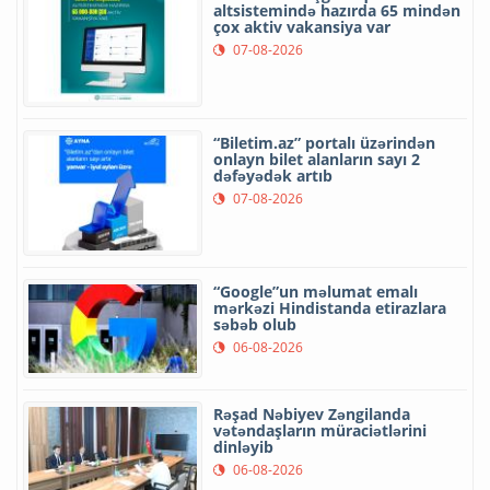
altsistemində hazırda 65 mindən
çox aktiv vakansiya var
07-08-2026
“Biletim.az” portalı üzərindən
onlayn bilet alanların sayı 2
dəfəyədək artıb
07-08-2026
“Google”un məlumat emalı
mərkəzi Hindistanda etirazlara
səbəb olub
06-08-2026
Rəşad Nəbiyev Zəngilanda
vətəndaşların müraciətlərini
dinləyib
06-08-2026