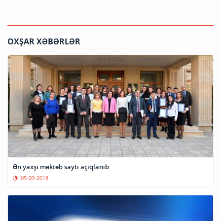
OXŞAR XƏBƏRLƏR
Ən yaxşı məktəb saytı açıqlanıb
05-03-2018