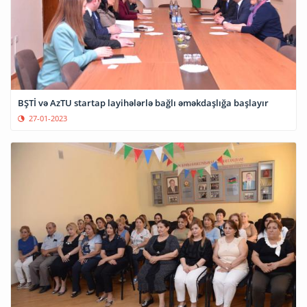
BŞTİ və AzTU startap layihələrlə bağlı əməkdaşlığa başlayır
27-01-2023