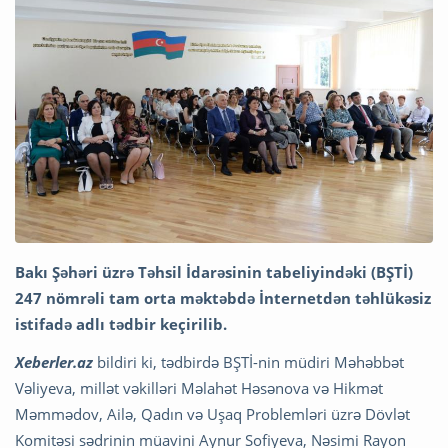
Bakı Şəhəri üzrə Təhsil İdarəsinin tabeliyindəki (BŞTİ)
247 nömrəli tam orta məktəbdə İnternetdən təhlükəsiz
istifadə adlı tədbir keçirilib.
Xeberler.az
bildiri ki, tədbirdə BŞTİ-nin müdiri Məhəbbət
Vəliyeva, millət vəkilləri Məlahət Həsənova və Hikmət
Məmmədov, Ailə, Qadın və Uşaq Problemləri üzrə Dövlət
Komitəsi sədrinin müavini Aynur Sofiyeva, Nəsimi Rayon