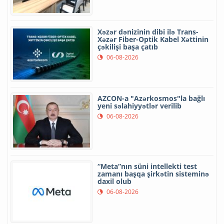
Xəzər dənizinin dibi ilə Trans-
Xəzər Fiber-Optik Kabel Xəttinin
çəkilişi başa çatıb
06-08-2026
AZCON-a "Azərkosmos"la bağlı
yeni səlahiyyətlər verilib
06-08-2026
“Meta”nın süni intellekti test
zamanı başqa şirkətin sisteminə
daxil olub
06-08-2026