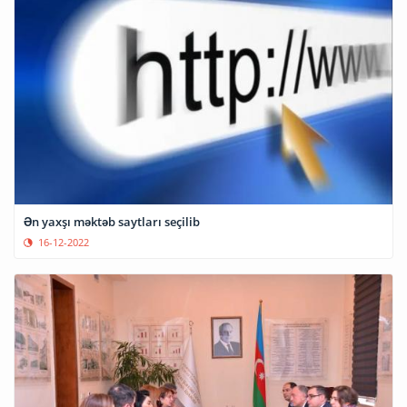
Ən yaxşı məktəb saytları seçilib
16-12-2022