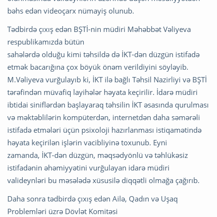
bəhs edən videoçarx nümayiş olunub.
Tədbirdə çıxış edən BŞTİ-nin müdiri Məhəbbət Vəliyeva
respublikamızda bütün
sahələrdə olduğu kimi təhsildə də İKT-dən düzgün istifadə
etmək bacarığına çox böyük önəm verildiyini söyləyib.
M.Vəliyeva vurğulayıb ki, İKT ilə bağlı Təhsil Nazirliyi və BŞTİ
tərəfindən müvafiq layihələr həyata keçirilir. İdarə müdiri
ibtidai siniflərdən başlayaraq təhsilin İKT əsasında qurulması
və məktəblilərin kompüterdən, internetdən daha səmərəli
istifadə etmələri üçün psixoloji hazırlanması istiqamətində
həyata keçirilən işlərin vacibliyinə toxunub. Eyni
zamanda, İKT-dən düzgün, məqsədyönlü və təhlükəsiz
istifadənin əhəmiyyətini vurğulayan idarə müdiri
valideynləri bu məsələdə xüsusilə diqqətli olmağa çağırıb.
Daha sonra tədbirdə çıxış edən Ailə, Qadın və Uşaq
Problemləri üzrə Dövlət Komitəsi