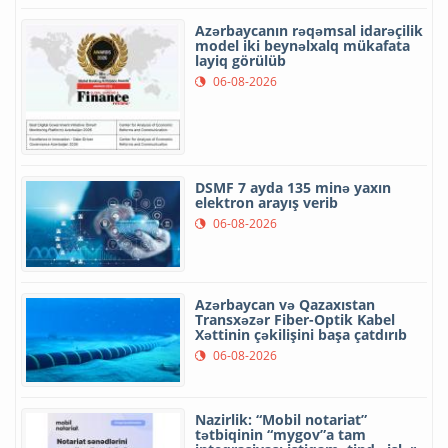
Azərbaycanın rəqəmsal idarəçilik
model iki beynəlxalq mükafata
layiq görülüb
06-08-2026
DSMF 7 ayda 135 minə yaxın
elektron arayış verib
06-08-2026
Azərbaycan və Qazaxıstan
Transxəzər Fiber-Optik Kabel
Xəttinin çəkilişini başa çatdırıb
06-08-2026
Nazirlik: “Mobil notariat”
tətbiqinin “mygov”a tam