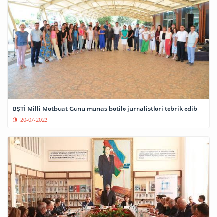
BŞTİ Milli Mətbuat Günü münasibətilə jurnalistləri təbrik edib
20-07-2022