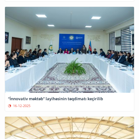
“İnnovativ məktəb” layihəsinin təqdimatı keçirilib
16-12-2025