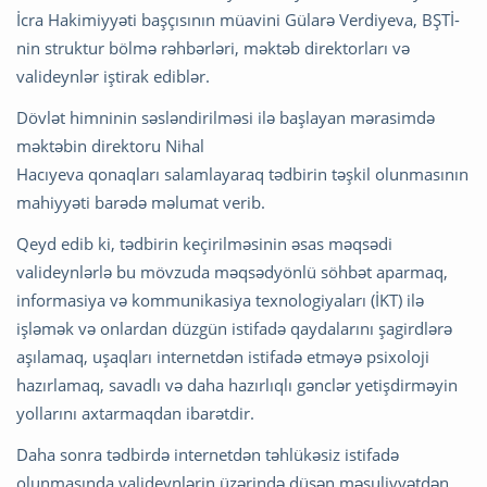
İcra Hakimiyyəti başçısının müavini Gülarə Verdiyeva, BŞTİ-
nin struktur bölmə rəhbərləri, məktəb direktorları və
valideynlər iştirak ediblər.
Dövlət himninin səsləndirilməsi ilə başlayan mərasimdə
məktəbin direktoru Nihal
Hacıyeva qonaqları salamlayaraq tədbirin təşkil olunmasının
mahiyyəti barədə məlumat verib.
Qeyd edib ki, tədbirin keçirilməsinin əsas məqsədi
valideynlərlə bu mövzuda məqsədyönlü söhbət aparmaq,
informasiya və kommunikasiya texnologiyaları (İKT) ilə
işləmək və onlardan düzgün istifadə qaydalarını şagirdlərə
aşılamaq, uşaqları internetdən istifadə etməyə psixoloji
hazırlamaq, savadlı və daha hazırlıqlı gənclər yetişdirməyin
yollarını axtarmaqdan ibarətdir.
Daha sonra tədbirdə internetdən təhlükəsiz istifadə
olunmasında valideynlərin üzərində düşən məsuliyyətdən