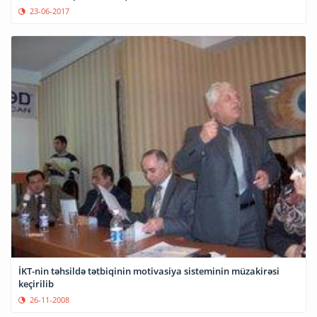
23-06-2017
İKT-nin təhsildə tətbiqinin motivasiya sisteminin müzakirəsi
keçirilib
26-11-2008