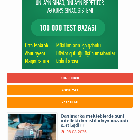
SON XƏBƏR
POPULYAR
YAZARLAR
Danimarka məktəblərdə süni
intellektdən istifadəyə nəzarəti
sərtləşdirir
08-08-2026