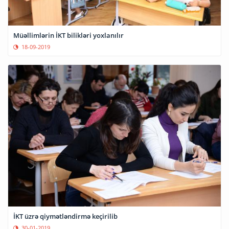
Müəllimlərin İKT bilikləri yoxlanılır
18-09-2019
İKT üzrə qiymətləndirmə keçirilib
30-01-2019