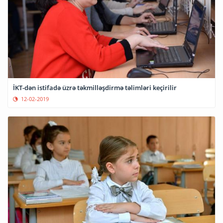
İKT-dən istifadə üzrə təkmilləşdirmə təlimləri keçirilir
12-02-2019