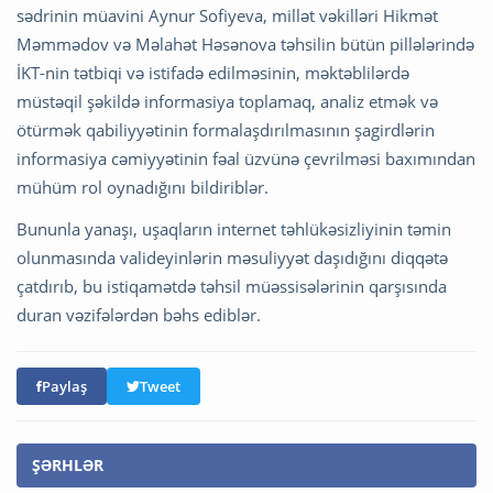
sədrinin müavini Aynur Sofiyeva, millət vəkilləri Hikmət
Məmmədov və Məlahət Həsənova təhsilin bütün pillələrində
İKT-nin tətbiqi və istifadə edilməsinin, məktəblilərdə
müstəqil şəkildə informasiya toplamaq, analiz etmək və
ötürmək qabiliyyətinin formalaşdırılmasının şagirdlərin
informasiya cəmiyyətinin fəal üzvünə çevrilməsi baxımından
mühüm rol oynadığını bildiriblər.
Bununla yanaşı, uşaqların internet təhlükəsizliyinin təmin
olunmasında valideyinlərin məsuliyyət daşıdığını diqqətə
çatdırıb, bu istiqamətdə təhsil müəssisələrinin qarşısında
duran vəzifələrdən bəhs ediblər.
Paylaş
Tweet
ŞƏRHLƏR