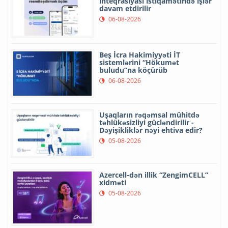
inteqrasiyası istiqamətində işlər
davam etdirilir
06-08-2026
Beş İcra Hakimiyyəti İT
sistemlərini “Hökumət
buludu”na köçürüb
06-08-2026
Uşaqların rəqəmsal mühitdə
təhlükəsizliyi gücləndirilir -
Dəyişikliklər nəyi ehtiva edir?
05-08-2026
Azercell-dən illik “ZengimCELL”
xidməti
05-08-2026