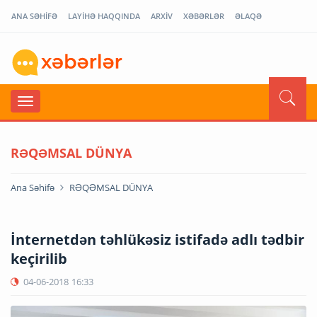
ANA SƏHİFƏ
LAYİHƏ HAQQINDA
ARXİV
XƏBƏRLƏR
ƏLAQƏ
RƏQƏMSAL DÜNYA
Ana Səhifə
RƏQƏMSAL DÜNYA
İnternetdən təhlükəsiz istifadə adlı tədbir
keçirilib
04-06-2018
16:33