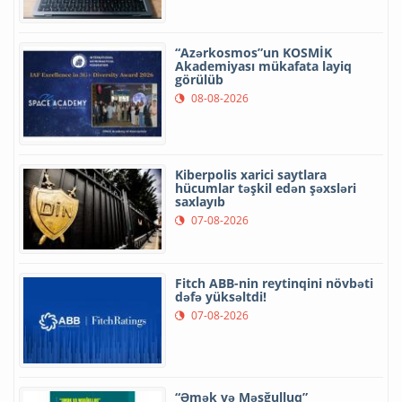
“Azərkosmos”un KOSMİK
Akademiyası mükafata layiq
görülüb
08-08-2026
Kiberpolis xarici saytlara
hücumlar təşkil edən şəxsləri
saxlayıb
07-08-2026
Fitch ABB-nin reytinqini növbəti
dəfə yüksəltdi!
07-08-2026
“Əmək və Məşğulluq”