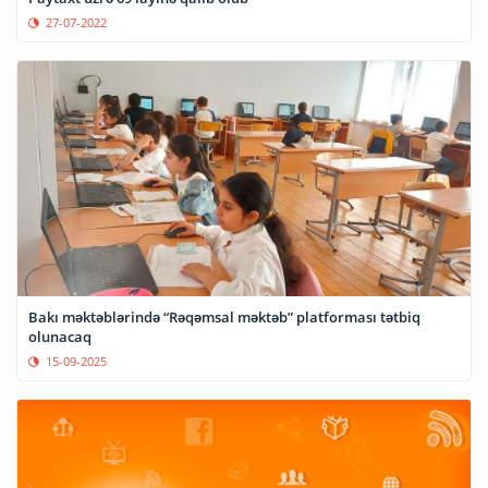
27-07-2022
Bakı məktəblərində “Rəqəmsal məktəb” platforması tətbiq
olunacaq
15-09-2025