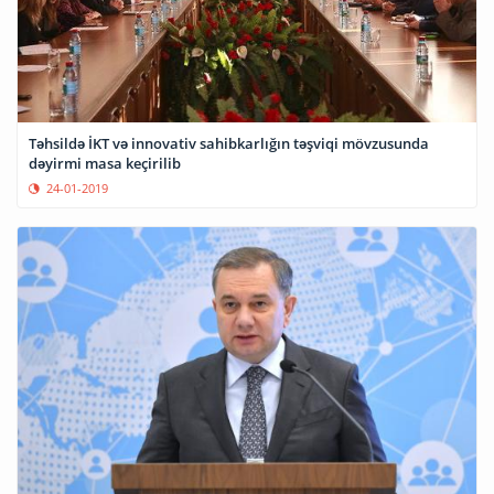
Təhsildə İKT və innovativ sahibkarlığın təşviqi mövzusunda
dəyirmi masa keçirilib
24-01-2019