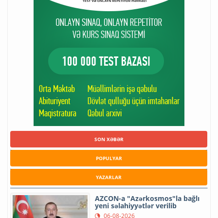
SON XƏBƏR
POPULYAR
YAZARLAR
AZCON-a "Azərkosmos"la bağlı
yeni səlahiyyətlər verilib
06-08-2026