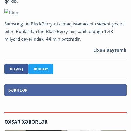
qalxıb.
Samsung-un BlackBerry-ni almaq istəməsinin səbəbi çox ola
bilər. Bunlardan biri BlackBerry-nin sahib olduğu 1.43
milyard dəyərindəki 44 min patentdir.
Elxan Bayramlı
Paylaş
Tweet
ŞƏRHLƏR
OXŞAR XƏBƏRLƏR