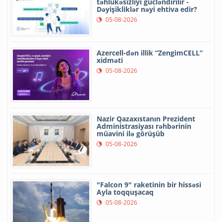
təhlükəsizliyi gücləndirilir -
Dəyişikliklər nəyi ehtiva edir?
05-08-2026
Azercell-dən illik “ZengimCELL”
xidməti
05-08-2026
Nazir Qazaxıstanın Prezident
Administrasiyası rəhbərinin
müavini ilə görüşüb
05-08-2026
"Falcon 9" raketinin bir hissəsi
Ayla toqquşacaq
05-08-2026