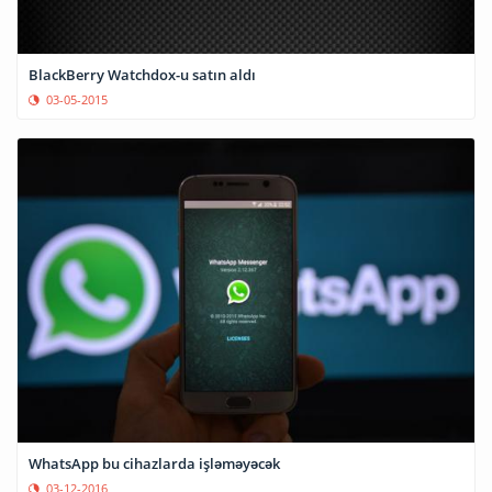
BlackBerry Watchdox-u satın aldı
03-05-2015
WhatsApp bu cihazlarda işləməyəcək
03-12-2016