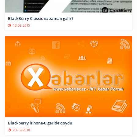
BlackBerry Classic nə zaman gəlir?
18-02-2015
Blackberry iPhone-u geridə qoydu
20-12-2010