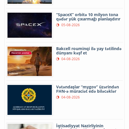
“SpaceX” orbitə 10 milyon tona
qədər yük çıxarmağı planlaşdırır
05-08-2026
Bakcell rouminqi ilə yay tətilində
dünyanı kəşf et
04-08-2026
Vətəndaşlar “mygov” üzərindən
FHN-ə müraciət edə biləcəklər
04-08-2026
İqtisadiyyat Nazirliyinin