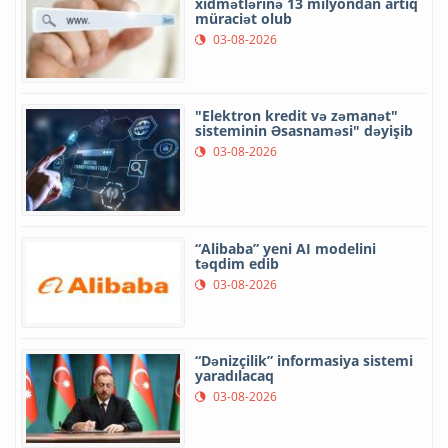
xidmətlərinə 13 milyondan artıq
müraciət olub
03-08-2026
"Elektron kredit və zəmanət"
sisteminin Əsasnaməsi" dəyişib
03-08-2026
“Alibaba” yeni AI modelini
təqdim edib
03-08-2026
“Dənizçilik” informasiya sistemi
yaradılacaq
03-08-2026