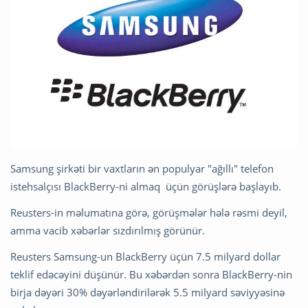
Samsung şirkəti bir vaxtların ən populyar "ağıllı" telefon
istehsalçısı BlackBerry-ni almaq üçün görüşlərə başlayıb.
Reusters-in məlumatına görə, görüşmələr hələ rəsmi deyil,
amma vacib xəbərlər sızdırılmış görünür.
Reusters Samsung-un BlackBerry üçün 7.5 milyard dollar
teklif edəcəyini düşünür. Bu xəbərdən sonra BlackBerry-nin
birja dəyəri 30% dəyərləndirilərək 5.5 milyard səviyyəsinə