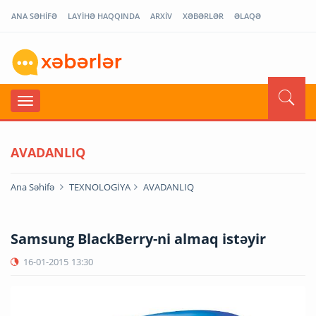
ANA SƏHİFƏ
LAYİHƏ HAQQINDA
ARXİV
XƏBƏRLƏR
ƏLAQƏ
AVADANLIQ
Ana Səhifə
TEXNOLOGİYA
AVADANLIQ
Samsung BlackBerry-ni almaq istəyir
16-01-2015
13:30