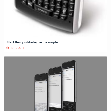
BlackBerry istifadəçilərinə müjdə
19-10-2011