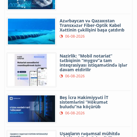
Azərbaycan və Qazaxıstan
Transxəzər Fiber-Optik Kabel
Xəttinin çəkilişini başa çatdırıb
06-08-2026
Nazirlik: “Mobil notariat”
tətbiqinin “mygov”a tam
inteqrasiyası istiqamətində işlər
davam etdirilir
06-08-2026
Beş İcra Hakimiyyəti İT
sistemlərini “Hökumət
buludu”na köçürüb
06-08-2026
Uşaqların rəqəmsal mühitdə