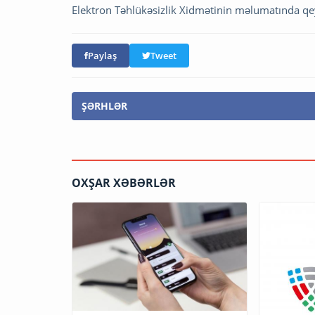
Elektron Təhlükəsizlik Xidmətinin məlumatında qey
Paylaş
Tweet
ŞƏRHLƏR
OXŞAR XƏBƏRLƏR