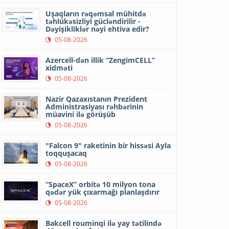
Uşaqların rəqəmsal mühitdə
təhlükəsizliyi gücləndirilir -
Dəyişikliklər nəyi ehtiva edir?
05-08-2026
Azercell-dən illik “ZengimCELL”
xidməti
05-08-2026
Nazir Qazaxıstanın Prezident
Administrasiyası rəhbərinin
müavini ilə görüşüb
05-08-2026
"Falcon 9" raketinin bir hissəsi Ayla
toqquşacaq
05-08-2026
“SpaceX” orbitə 10 milyon tona
qədər yük çıxarmağı planlaşdırır
05-08-2026
Bakcell rouminqi ilə yay tətilində