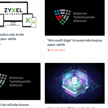
ullarında kritik
şkar edilib
“Microsoft Edge” brauzerində boşluq
4
aşkar edilib
03-09-2024
”də istifadə olunan