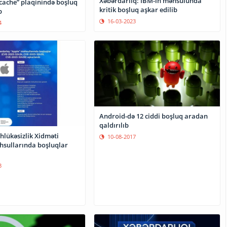
Xəbərdarlıq: IBM-in məhsulunda
 cache” plaqinində boşluq
kritik boşluq aşkar edilib
b
16-03-2023
4
Android-də 12 ciddi boşluq aradan
qaldırılıb
hlükəsizlik Xidməti
10-08-2017
hsullarında boşluqlar
3