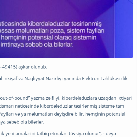
-49415) aşkar olunub.
İnkişaf və Nəqliyyat Nazirliyi yanında Elektron Təhlükəsizlik
out-of-bound” yazma zəifliyi, kiberdələduzlara uzaqdan ixtiyari
tismarı nəticəsində kiberdələduzlar təsirlənmiş sistemə tam
ylları və ya məlumatları dəyişdirə bilir, həmçinin potensial
a səbəb ola bilərlər.
k yeniləmələrini tətbiq etmələri tövsiyə olunur”, - deyə