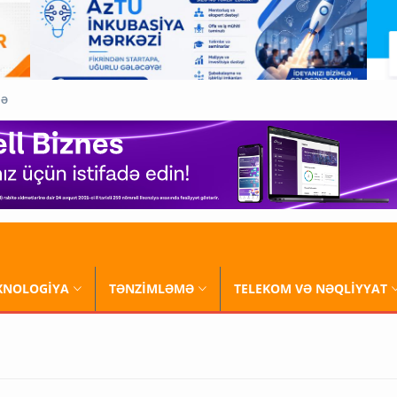
QƏ
XNOLOGİYA
TƏNZİMLƏMƏ
TELEKOM VƏ NƏQLİYYAT