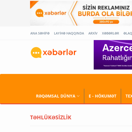
ANA SƏHİFƏ
LAYİHƏ HAQQINDA
ARXİV
XƏBƏRLƏR
ƏLA
RƏQƏMSAL DÜNYA
E - HÖKUMƏT
TE
TƏHLÜKƏSİZLİK