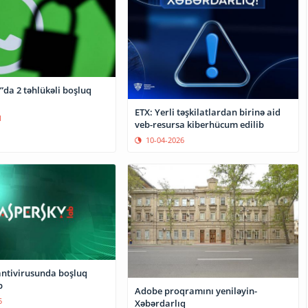
da 2 təhlükəli boşluq
ETX: Yerli təşkilatlardan birinə aid
1
veb-resursa kiberhücum edilib
10-04-2026
antivirusunda boşluq
b
Adobe proqramını yeniləyin-
5
Xəbərdarlıq