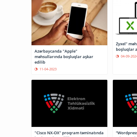
Zyxel" məhs
boşluqlar a
Azərbaycanda "Apple"
04-09-202
məhsullarında boşluqlar aşkar
edilib
11-04-2023
"Cisco NX-OX" proqram təminatında
“Wordpress