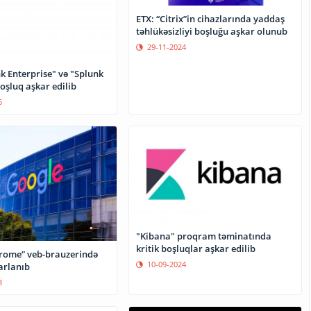
ETX: “Citrix”in cihazlarında yaddaş
təhlükəsizliyi boşluğu aşkar olunub
29-11-2024
k Enterprise" və "Splunk
oşluq aşkar edilib
5
"Kibana" proqram təminatında
kritik boşluqlar aşkar edilib
rome” veb-brauzerində
10-09-2024
arlanıb
3