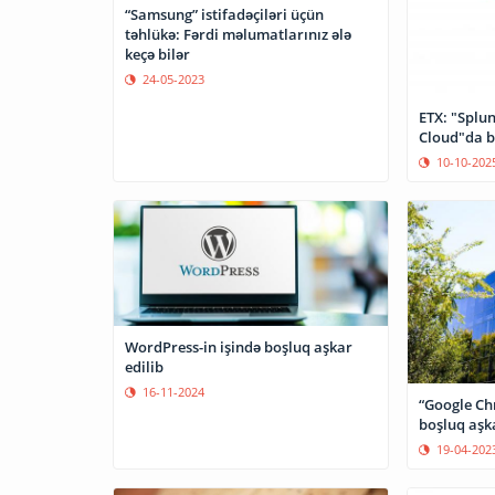
“Samsung” istifadəçiləri üçün
təhlükə: Fərdi məlumatlarınız ələ
keçə bilər
24-05-2023
ETX: "Splun
Cloud"da b
10-10-202
WordPress-in işində boşluq aşkar
edilib
16-11-2024
“Google Ch
boşluq aşk
19-04-202