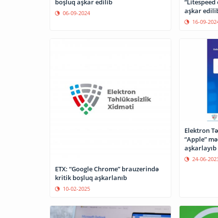
boşluq aşkar edilib
“Litespeed
aşkar edili
06-09-2024
16-09-202
Elektron Tə
“Apple” mə
aşkarlayıb
24-06-202
ETX: “Google Chrome” brauzerində
kritik boşluq aşkarlanıb
10-02-2025