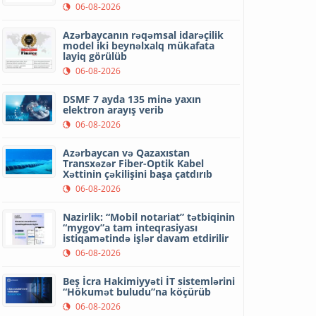
06-08-2026
Azərbaycanın rəqəmsal idarəçilik
model iki beynəlxalq mükafata
layiq görülüb
06-08-2026
DSMF 7 ayda 135 minə yaxın
elektron arayış verib
06-08-2026
Azərbaycan və Qazaxıstan
Transxəzər Fiber-Optik Kabel
Xəttinin çəkilişini başa çatdırıb
06-08-2026
Nazirlik: “Mobil notariat” tətbiqinin
“mygov”a tam inteqrasiyası
istiqamətində işlər davam etdirilir
06-08-2026
Beş İcra Hakimiyyəti İT sistemlərini
“Hökumət buludu”na köçürüb
06-08-2026