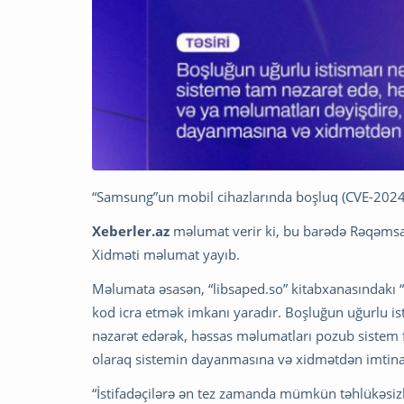
“Samsung”un mobil cihazlarında boşluq (CVE-2024
Xeberler.az
məlumat verir ki, bu barədə Rəqəmsal 
Xidməti məlumat yayıb.
Məlumata əsasən, “libsaped.so” kitabxanasındakı “
kod icra etmək imkanı yaradır. Boşluğun uğurlu is
nəzarət edərək, həssas məlumatları pozub sistem fa
olaraq sistemin dayanmasına və xidmətdən imtinay
“İstifadəçilərə ən tez zamanda mümkün təhlükəsizli