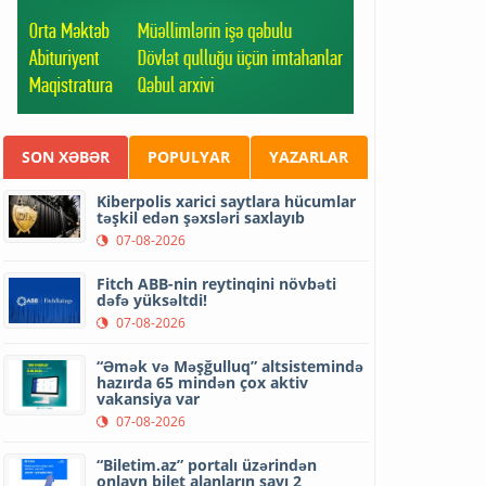
SON XƏBƏR
POPULYAR
YAZARLAR
Kiberpolis xarici saytlara hücumlar
təşkil edən şəxsləri saxlayıb
07-08-2026
Fitch ABB-nin reytinqini növbəti
dəfə yüksəltdi!
07-08-2026
“Əmək və Məşğulluq” altsistemində
hazırda 65 mindən çox aktiv
vakansiya var
07-08-2026
“Biletim.az” portalı üzərindən
onlayn bilet alanların sayı 2