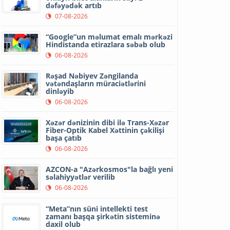
dəfəyədək artıb
07-08-2026
“Google”un məlumat emalı mərkəzi
Hindistanda etirazlara səbəb olub
06-08-2026
Rəşad Nəbiyev Zəngilanda
vətəndaşların müraciətlərini
dinləyib
06-08-2026
Xəzər dənizinin dibi ilə Trans-Xəzər
Fiber-Optik Kabel Xəttinin çəkilişi
başa çatıb
06-08-2026
AZCON-a "Azərkosmos"la bağlı yeni
səlahiyyətlər verilib
06-08-2026
“Meta”nın süni intellekti test
zamanı başqa şirkətin sisteminə
daxil olub