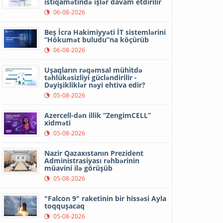
istiqamətində işlər davam etdirilir
06-08-2026
Beş İcra Hakimiyyəti İT sistemlərini
“Hökumət buludu”na köçürüb
06-08-2026
Uşaqların rəqəmsal mühitdə
təhlükəsizliyi gücləndirilir -
Dəyişikliklər nəyi ehtiva edir?
05-08-2026
Azercell-dən illik “ZengimCELL”
xidməti
05-08-2026
Nazir Qazaxıstanın Prezident
Administrasiyası rəhbərinin
müavini ilə görüşüb
05-08-2026
"Falcon 9" raketinin bir hissəsi Ayla
toqquşacaq
05-08-2026