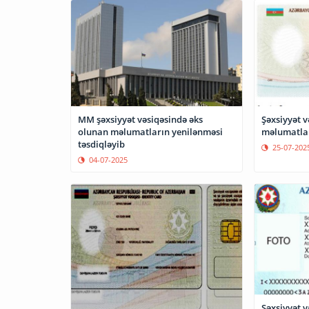
MM şəxsiyyət vəsiqəsində əks
Şəxsiyyət v
olunan məlumatların yenilənməsi
məlumatlar
təsdiqləyib
25-07-202
04-07-2025
Şəxsiyyət v