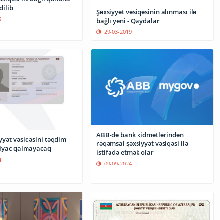
dilib
Şəxsiyyət vəsiqəsinin alınması ilə
5
bağlı yeni - Qaydalar
29-03-2019
ABB-də bank xidmətlərindən
yyət vəsiqəsini təqdim
rəqəmsal şəxsiyyət vəsiqəsi ilə
iyac qalmayacaq
istifadə etmək olar
4
09-09-2024