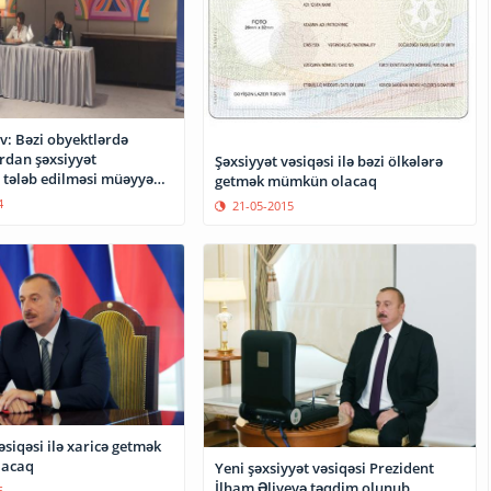
v: Bəzi obyektlərdə
rdan şəxsiyyət
Şəxsiyyət vəsiqəsi ilə bəzi ölkələrə
n tələb edilməsi müəyyən
getmək mümkün olacaq
adır
4
21-05-2015
əsiqəsi ilə xaricə getmək
acaq
Yeni şəxsiyyət vəsiqəsi Prezident
İlham Əliyevə təqdim olunub
5