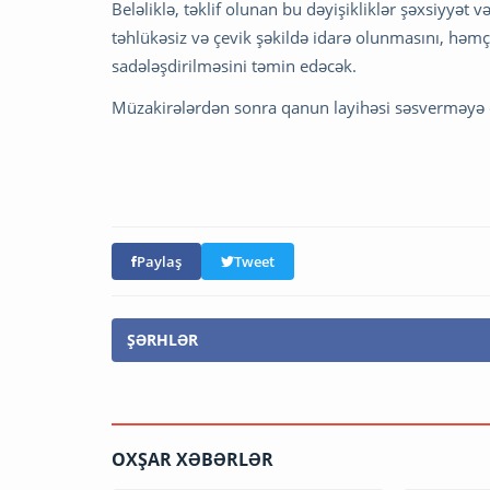
Beləliklə, təklif olunan bu dəyişikliklər şəxsiyyət 
təhlükəsiz və çevik şəkildə idarə olunmasını, həm
sadələşdirilməsini təmin edəcək.
Müzakirələrdən sonra qanun layihəsi səsverməyə ç
Paylaş
Tweet
ŞƏRHLƏR
OXŞAR XƏBƏRLƏR