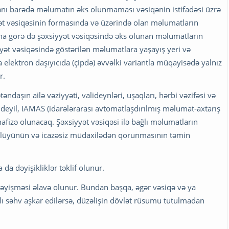
vanı barədə məlumatın əks olunmaması vəsiqənin istifadəsi üzrə
yət vəsiqəsinin formasında və üzərində olan məlumatların
Buna görə də şəxsiyyət vəsiqəsində əks olunan məlumatların
iyyət vəsiqəsində göstərilən məlumatlara yaşayış yeri və
 elektron daşıyıcıda (çipdə) əvvəlki variantla müqayisədə yalnız
r.
təndaşın ailə vəziyyəti, valideynləri, uşaqları, hərbi vəzifəsi və
 deyil, IAMAS (idarələrarası avtomatlaşdırılmış məlumat-axtarış
hafizə olunacaq. Şəxsiyyət vəsiqəsi ilə bağlı məlumatların
tövlüyünün və icazəsiz müdaxilədən qorunmasının təmin
da dəyişikliklər təklif olunur.
 dəyişməsi əlavə olunur. Bundan başqa, əgər vəsiqə və ya
lı səhv aşkar edilərsə, düzəlişin dövlət rüsumu tutulmadan