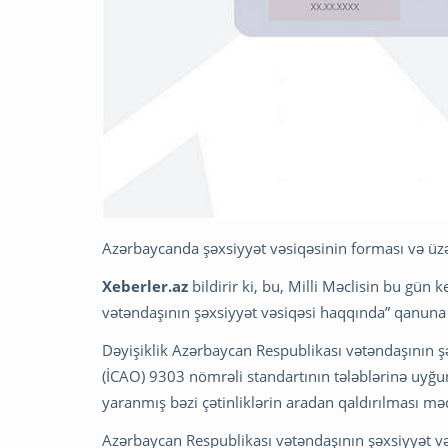
Azərbaycanda şəxsiyyət vəsiqəsinin forması və üzə
Xeberler.az
bildirir ki, bu, Milli Məclisin bu gün
vətəndaşının şəxsiyyət vəsiqəsi haqqında” qanuna t
Dəyişiklik Azərbaycan Respublikası vətəndaşının şə
(İCAO) 9303 nömrəli standartının tələblərinə uyğun
yaranmış bəzi çətinliklərin aradan qaldırılması məq
Azərbaycan Respublikası vətəndaşının şəxsiyyət və