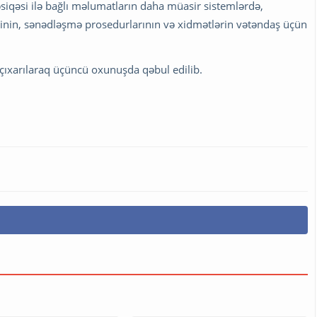
vəsiqəsi ilə bağlı məlumatların daha müasir sistemlərdə,
çinin, sənədləşmə prosedurlarının və xidmətlərin vətəndaş üçün
ıxarılaraq üçüncü oxunuşda qəbul edilib.