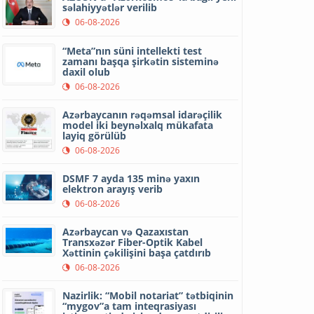
səlahiyyətlər verilib
06-08-2026
“Meta”nın süni intellekti test
zamanı başqa şirkətin sisteminə
daxil olub
06-08-2026
Azərbaycanın rəqəmsal idarəçilik
model iki beynəlxalq mükafata
layiq görülüb
06-08-2026
DSMF 7 ayda 135 minə yaxın
elektron arayış verib
06-08-2026
Azərbaycan və Qazaxıstan
Transxəzər Fiber-Optik Kabel
Xəttinin çəkilişini başa çatdırıb
06-08-2026
Nazirlik: “Mobil notariat” tətbiqinin
“mygov”a tam inteqrasiyası