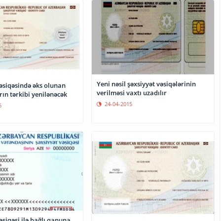
Yeni nəsil şəxsiyyət vəsiqələrinin
əsiqəsində əks olunan
verilməsi vaxtı uzadılır
ın tərkibi yenilənəcək
24-04-2015
5
əsiqəsi ilə bağlı qanuna