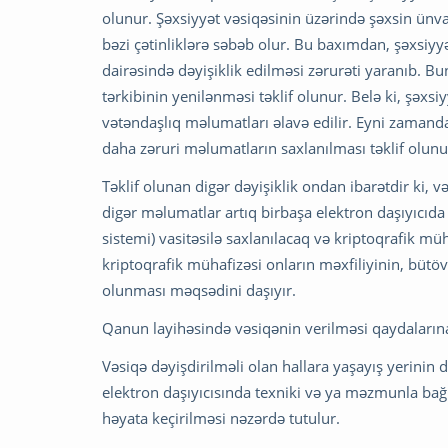
olunur. Şəxsiyyət vəsiqəsinin üzərində şəxsin ün
bəzi çətinliklərə səbəb olur. Bu baxımdan, şəxsiy
dairəsində dəyişiklik edilməsi zərurəti yaranıb. 
tərkibinin yenilənməsi təklif olunur. Belə ki, şəxs
vətəndaşlıq məlumatları əlavə edilir. Eyni zamanda
daha zəruri məlumatların saxlanılması təklif olunu
Təklif olunan digər dəyişiklik ondan ibarətdir ki, və
digər məlumatlar artıq birbaşa elektron daşıyıcıda
sistemi) vasitəsilə saxlanılacaq və kriptoqrafik mü
kriptoqrafik mühafizəsi onların məxfiliyinin, bü
olunması məqsədini daşıyır.
Qanun layihəsində vəsiqənin verilməsi qaydalarına 
Vəsiqə dəyişdirilməli olan hallara yaşayış yerinin
elektron daşıyıcısında texniki və ya məzmunla bağ
həyata keçirilməsi nəzərdə tutulur.