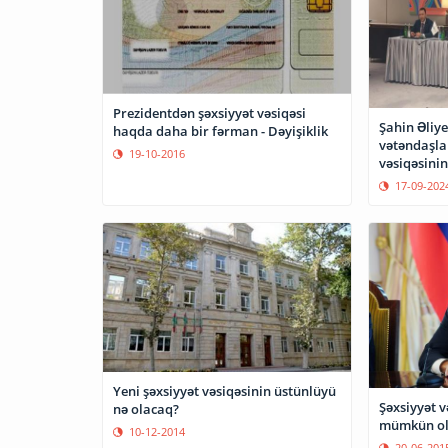
Prezidentdən şəxsiyyət vəsiqəsi
Şahin Əliye
haqda daha bir fərman - Dəyişiklik
vətəndaşla
19-10-2016
vəsiqəsini
risklər yar
17-09-202
Yeni şəxsiyyət vəsiqəsinin üstünlüyü
Şəxsiyyət v
nə olacaq?
mümkün ol
10-12-2014
20-06-201