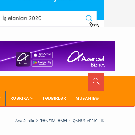
RUBRİKA
TƏDBİRLƏR
MÜSAHİBƏ
Ana Səhifə
TƏNZİMLƏMƏ
QANUNVERİCİLİK