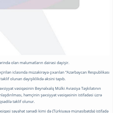
rində olan məlumatların dairəsi dəyişir.
 keçirilən iclasında müzakirəyə çıxarılan “Azərbaycan Respublikası
əklif olunan dəyişiklikdə əksini tapıb.
xsiyyət vəsiqəsinin Beynəlxalq Mülki Aviasiya Təşkilatının
laşdırılması, həmçinin şəxsiyyət vəsiqəsinin istifadəsi üzrə
sədilə təklif olunur.
siqəsi səyahət sənədi kimi də (Türkiyəyə münasibətdə) istifadə