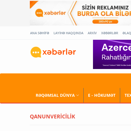
ANA SƏHİFƏ
LAYİHƏ HAQQINDA
ARXİV
XƏBƏRLƏR
ƏLA
RƏQƏMSAL DÜNYA
E - HÖKUMƏT
TE
QANUNVERİCİLİK