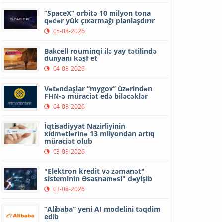
“SpaceX” orbitə 10 milyon tona
qədər yük çıxarmağı planlaşdırır
05-08-2026
Bakcell rouminqi ilə yay tətilində
dünyanı kəşf et
04-08-2026
Vətəndaşlar “mygov” üzərindən
FHN-ə müraciət edə biləcəklər
04-08-2026
İqtisadiyyat Nazirliyinin
xidmətlərinə 13 milyondan artıq
müraciət olub
03-08-2026
"Elektron kredit və zəmanət"
sisteminin Əsasnaməsi" dəyişib
03-08-2026
“Alibaba” yeni AI modelini təqdim
edib