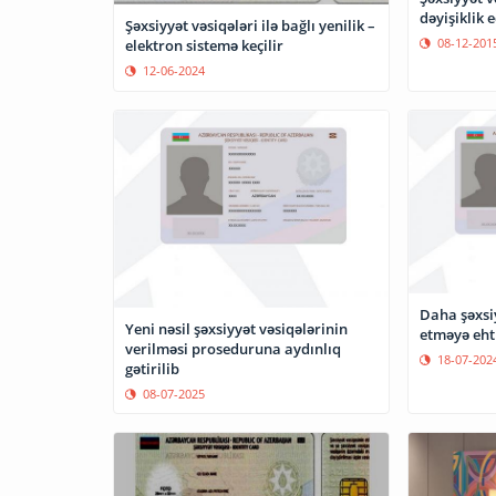
dəyişiklik e
Şəxsiyyət vəsiqələri ilə bağlı yenilik –
08-12-201
elektron sistemə keçilir
12-06-2024
Daha şəxsi
Yeni nəsil şəxsiyyət vəsiqələrinin
etməyə eht
verilməsi proseduruna aydınlıq
18-07-202
gətirilib
08-07-2025