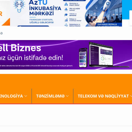
QƏ
XNOLOGİYA
TƏNZİMLƏMƏ
TELEKOM VƏ NƏQLİYYAT