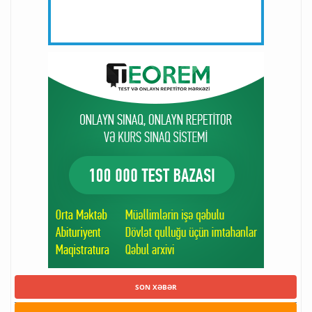
SON XƏBƏR