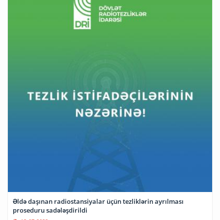
Əldə daşınan radiostansiyalar üçün tezliklərin ayrılması
proseduru sadələşdirildi