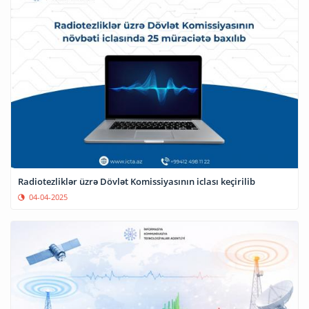
Radiotezliklər üzrə Dövlət Komissiyasının iclası keçirilib
04-04-2025