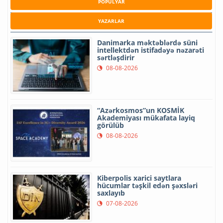
POPULYAR
YAZARLAR
Danimarka məktəblərdə süni
intellektdən istifadəyə nəzarəti
sərtləşdirir
08-08-2026
“Azərkosmos”un KOSMİK
Akademiyası mükafata layiq
görülüb
08-08-2026
Kiberpolis xarici saytlara
hücumlar təşkil edən şəxsləri
saxlayıb
07-08-2026