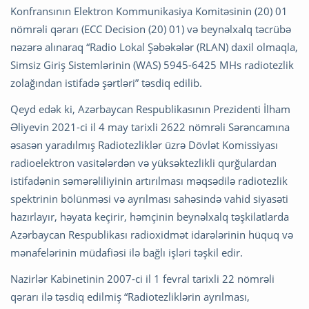
Konfransının Elektron Kommunikasiya Komitəsinin (20) 01
nömrəli qərarı (ECC Decision (20) 01) və beynəlxalq təcrübə
nəzərə alınaraq “Radio Lokal Şəbəkələr (RLAN) daxil olmaqla,
Simsiz Giriş Sistemlərinin (WAS) 5945-6425 MHs radiotezlik
zolağından istifadə şərtləri” təsdiq edilib.
Qeyd edək ki, Azərbaycan Respublikasının Prezidenti İlham
Əliyevin 2021-ci il 4 may tarixli 2622 nömrəli Sərəncamına
əsasən yaradılmış Radiotezliklər üzrə Dövlət Komissiyası
radioelektron vasitələrdən və yüksəktezlikli qurğulardan
istifadənin səmərəliliyinin artırılması məqsədilə radiotezlik
spektrinin bölünməsi və ayrılması sahəsində vahid siyasəti
hazırlayır, həyata keçirir, həmçinin beynəlxalq təşkilatlarda
Azərbaycan Respublikası radioxidmət idarələrinin hüquq və
mənafelərinin müdafiəsi ilə bağlı işləri təşkil edir.
Nazirlər Kabinetinin 2007-ci il 1 fevral tarixli 22 nömrəli
qərarı ilə təsdiq edilmiş “Radiotezliklərin ayrılması,