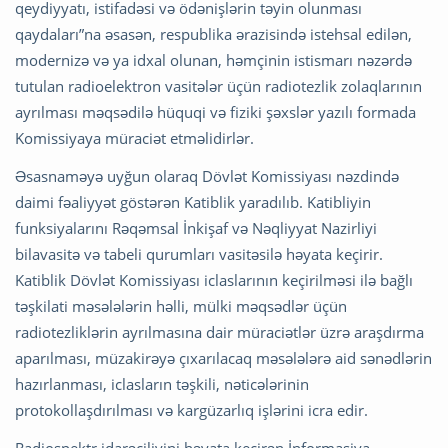
qeydiyyatı, istifadəsi və ödənişlərin təyin olunması
qaydaları”na əsasən, respublika ərazisində istehsal edilən,
modernizə və ya idxal olunan, həmçinin istismarı nəzərdə
tutulan radioelektron vasitələr üçün radiotezlik zolaqlarının
ayrılması məqsədilə hüquqi və fiziki şəxslər yazılı formada
Komissiyaya müraciət etməlidirlər.
Əsasnaməyə uyğun olaraq Dövlət Komissiyası nəzdində
daimi fəaliyyət göstərən Katiblik yaradılıb. Katibliyin
funksiyalarını Rəqəmsal İnkişaf və Nəqliyyat Nazirliyi
bilavasitə və tabeli qurumları vasitəsilə həyata keçirir.
Katiblik Dövlət Komissiyası iclaslarının keçirilməsi ilə bağlı
təşkilati məsələlərin həlli, mülki məqsədlər üçün
radiotezliklərin ayrılmasına dair müraciətlər üzrə araşdırma
aparılması, müzakirəyə çıxarılacaq məsələlərə aid sənədlərin
hazırlanması, iclasların təşkili, nəticələrinin
protokollaşdırılması və kargüzarlıq işlərini icra edir.