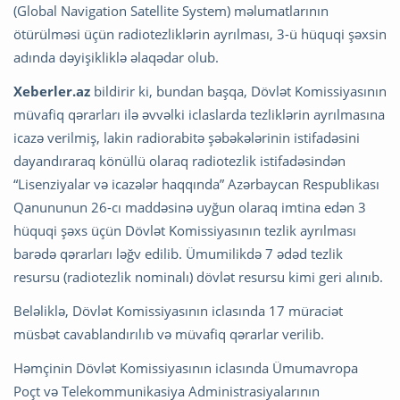
(Global Navigation Satellite System) məlumatlarının
ötürülməsi üçün radiotezliklərin ayrılması, 3-ü hüquqi şəxsin
adında dəyişikliklə əlaqədar olub.
Xeberler.az
bildirir ki, bundan başqa, Dövlət Komissiyasının
müvafiq qərarları ilə əvvəlki iclaslarda tezliklərin ayrılmasına
icazə verilmiş, lakin radiorabitə şəbəkələrinin istifadəsini
dayandıraraq könüllü olaraq radiotezlik istifadəsindən
“Lisenziyalar və icazələr haqqında” Azərbaycan Respublikası
Qanununun 26-cı maddəsinə uyğun olaraq imtina edən 3
hüquqi şəxs üçün Dövlət Komissiyasının tezlik ayrılması
barədə qərarları ləğv edilib. Ümumilikdə 7 ədəd tezlik
resursu (radiotezlik nominalı) dövlət resursu kimi geri alınıb.
Beləliklə, Dövlət Komissiyasının iclasında 17 müraciət
müsbət cavablandırılıb və müvafiq qərarlar verilib.
Həmçinin Dövlət Komissiyasının iclasında Ümumavropa
Poçt və Telekommunikasiya Administrasiyalarının