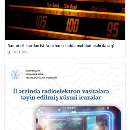
Radiotezliklərdən istifadə hansı halda məhdudlaşdırılacaq?
10-11-2022