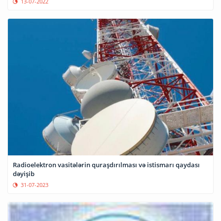
13-07-2022
Radioelektron vasitələrin quraşdırılması və istismarı qaydası
dəyişib
31-07-2023