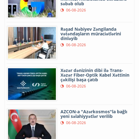
səbəb olub
06-08-2026
Rəşad Nəbiyev Zəngilanda
vətəndaşların müraciətlərini
dinləyib
06-08-2026
Xəzər dənizinin dibi ilə Trans-
Xəzər Fiber-Optik Kabel Xəttinin
çəkilişi başa çatıb
06-08-2026
AZCON-a "Azərkosmos"la bağlı
yeni səlahiyyətlər verilib
06-08-2026