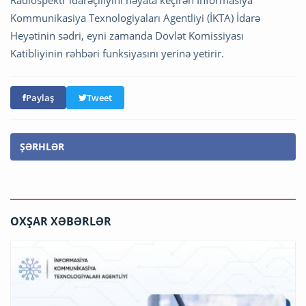
Radiospektr idarəçiliyini həyata keçirən İnformasiya
Kommunikasiya Texnologiyaları Agentliyi (İKTA) İdarə
Heyətinin sədri, eyni zamanda Dövlət Komissiyası
Katibliyinin rəhbəri funksiyasını yerinə yetirir.
Paylaş
Tweet
ŞƏRHLƏR
OXŞAR XƏBƏRLƏR