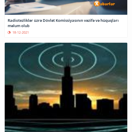
Radiotezliklər üzrə Dövlət Komissiyasının vəzifə və hüquqları
məlum olub
18-12-2021