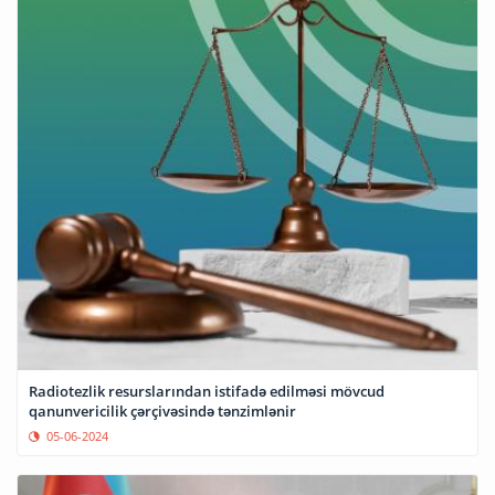
Radiotezlik resurslarından istifadə edilməsi mövcud
qanunvericilik çərçivəsində tənzimlənir
05-06-2024