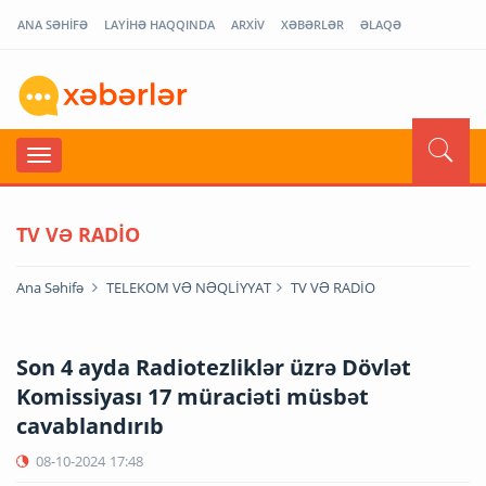
ANA SƏHİFƏ
LAYİHƏ HAQQINDA
ARXİV
XƏBƏRLƏR
ƏLAQƏ
TV VƏ RADİO
Ana Səhifə
TELEKOM VƏ NƏQLİYYAT
TV VƏ RADİO
Son 4 ayda Radiotezliklər üzrə Dövlət
Komissiyası 17 müraciəti müsbət
cavablandırıb
08-10-2024
17:48