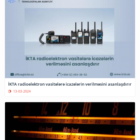
İKTA radioelektron vasitələrə icazələrin verilməsini asanlaşdırır
13-03-2024