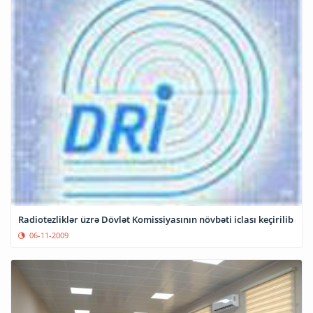
Radiotezliklər üzrə Dövlət Komissiyasının növbəti iclası keçirilib
06-11-2009