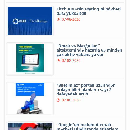
Fitch ABB-nin reytinqini növbəti
dəfə yüksəltdi!
07-08-2026
“Əmək və Məşğulluq”
altsistemində hazırda 65 mindən
çox aktiv vakansiya var
07-08-2026
“Biletim.az” portalı üzərindən
onlayn bilet alanların sayı 2
dəfəyədək artıb
07-08-2026
“Google”un məlumat emalı
mərkəzi Hindistanda etirazlara