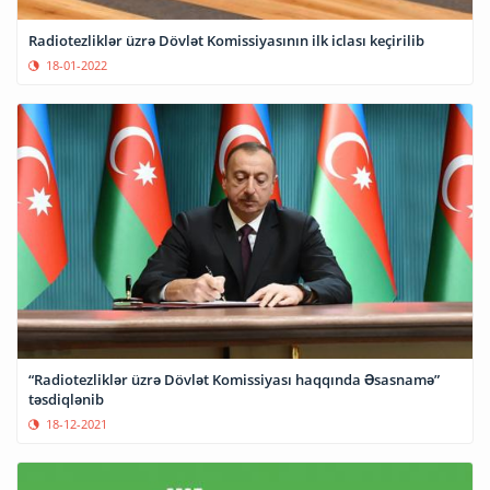
Radiotezliklər üzrə Dövlət Komissiyasının ilk iclası keçirilib
18-01-2022
“Radiotezliklər üzrə Dövlət Komissiyası haqqında Əsasnamə”
təsdiqlənib
18-12-2021