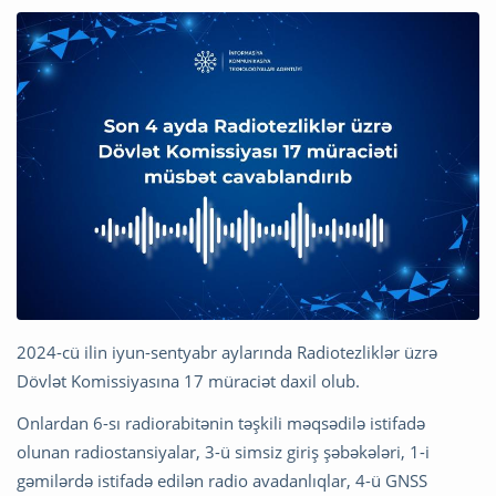
2024-cü ilin iyun-sentyabr aylarında Radiotezliklər üzrə
Dövlət Komissiyasına 17 müraciət daxil olub.
Onlardan 6-sı radiorabitənin təşkili məqsədilə istifadə
olunan radiostansiyalar, 3-ü simsiz giriş şəbəkələri, 1-i
gəmilərdə istifadə edilən radio avadanlıqlar, 4-ü GNSS