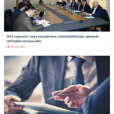
İKTA operator və provayderlərə radiotezliklərdən səmərəli
istifadəni tövsiyə edib
29-03-2024