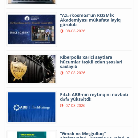
“Azərkosmos”un KOSMİK
Akademiyası mükafata layiq
görülüb
08-08-2026
Kiberpolis xarici saytlara
hücumlar təşkil edən şəxsləri
saxlayıb
07-08-2026
Fitch ABB-nin reytinqini növbəti
dəfə yüksəltdi!
07-08-2026
“Əmək və Məşğulluq”