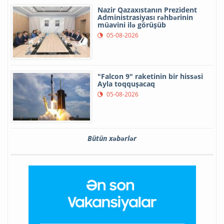
Nazir Qazaxıstanın Prezident
Administrasiyası rəhbərinin
müavini ilə görüşüb
05-08-2026
"Falcon 9" raketinin bir hissəsi
Ayla toqquşacaq
05-08-2026
Bütün xəbərlər