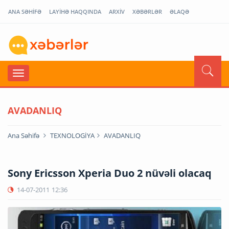
ANA SƏHİFƏ
LAYİHƏ HAQQINDA
ARXİV
XƏBƏRLƏR
ƏLAQƏ
AVADANLIQ
Ana Səhifə
TEXNOLOGİYA
AVADANLIQ
Sony Ericsson Xperia Duo 2 nüvəli olacaq
14-07-2011
12:36