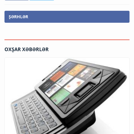
ŞƏRHLƏR
OXŞAR XƏBƏRLƏR