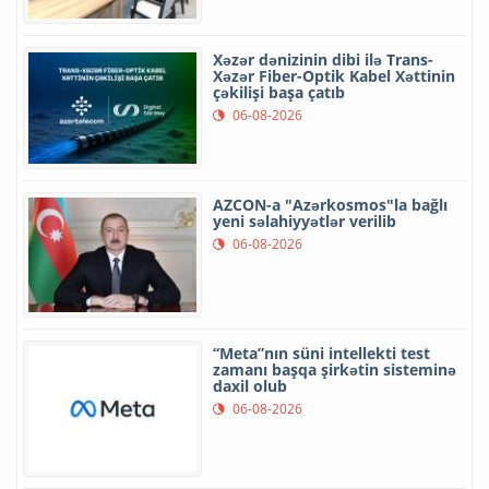
Xəzər dənizinin dibi ilə Trans-
Xəzər Fiber-Optik Kabel Xəttinin
çəkilişi başa çatıb
06-08-2026
AZCON-a "Azərkosmos"la bağlı
yeni səlahiyyətlər verilib
06-08-2026
“Meta”nın süni intellekti test
zamanı başqa şirkətin sisteminə
daxil olub
06-08-2026