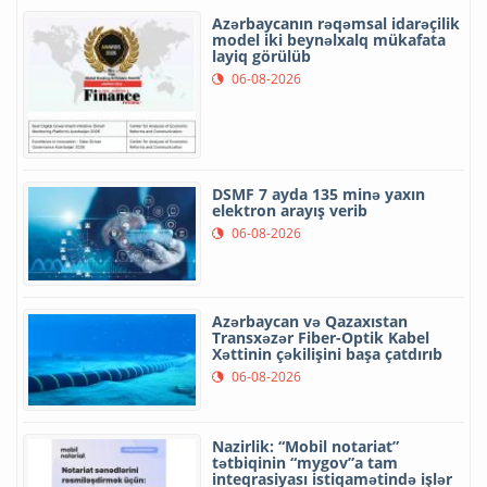
Azərbaycanın rəqəmsal idarəçilik
model iki beynəlxalq mükafata
layiq görülüb
06-08-2026
DSMF 7 ayda 135 minə yaxın
elektron arayış verib
06-08-2026
Azərbaycan və Qazaxıstan
Transxəzər Fiber-Optik Kabel
Xəttinin çəkilişini başa çatdırıb
06-08-2026
Nazirlik: “Mobil notariat”
tətbiqinin “mygov”a tam
inteqrasiyası istiqamətində işlər