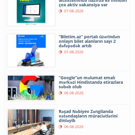
altsistemində hazırda 65 mindən
çox aktiv vakansiya var
07-08-2026
“Biletim.az” portalı üzərindən
onlayn bilet alanların sayı 2
dəfəyədək artıb
07-08-2026
“Google”un məlumat emalı
mərkəzi Hindistanda etirazlara
səbəb olub
06-08-2026
Rəşad Nəbiyev Zəngilanda
vətəndaşların müraciətlərini
dinləyib
06-08-2026