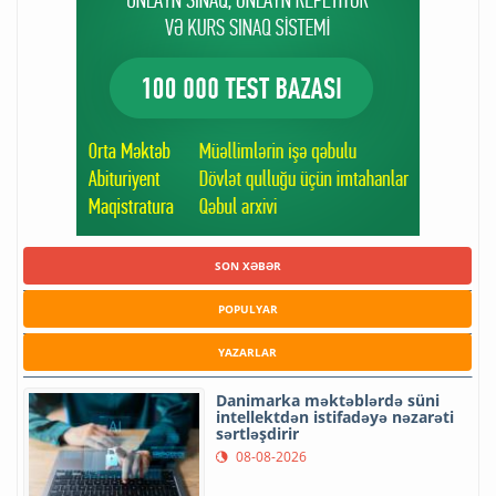
SON XƏBƏR
POPULYAR
YAZARLAR
Danimarka məktəblərdə süni
intellektdən istifadəyə nəzarəti
sərtləşdirir
08-08-2026