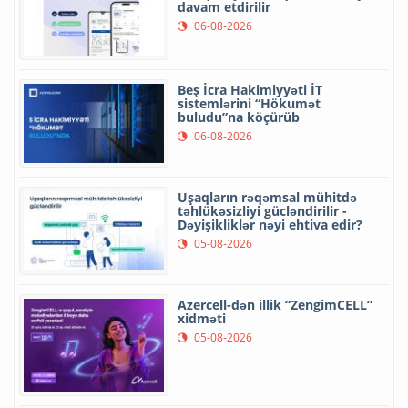
davam etdirilir
06-08-2026
Beş İcra Hakimiyyəti İT
sistemlərini “Hökumət
buludu”na köçürüb
06-08-2026
Uşaqların rəqəmsal mühitdə
təhlükəsizliyi gücləndirilir -
Dəyişikliklər nəyi ehtiva edir?
05-08-2026
Azercell-dən illik “ZengimCELL”
xidməti
05-08-2026