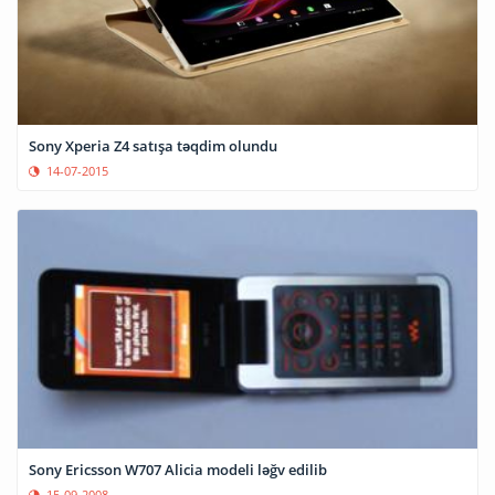
Sony Xperia Z4 satışa təqdim olundu
14-07-2015
Sony Ericsson W707 Alicia modeli ləğv edilib
15-09-2008