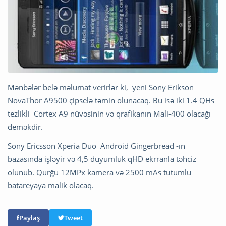
Mənbələr belə məlumat verirlər ki, yeni Sony Erikson
NovaThor A9500 çipselə təmin olunacaq. Bu isə iki 1.4 QHs
tezlikli Cortex A9 nüvəsinin və qrafikanın Mali-400 olacağı
deməkdir.
Sony Ericsson Xperia Duo Android Gingerbread -ın
bazasında işləyir və 4,5 düyümlük qHD ekrranla təhciz
olunub. Qurğu 12MPx kamera və 2500 mAs tutumlu
batareyaya malik olacaq.
Paylaş
Tweet