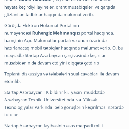
həyata keçirdiyi layihələr, qrant müsabiqələri və qarşıda
gözlənilən tədbirlər haqqında məlumat verib.
Görüşdə Elektron Hökumət Portalının
nümayəndəsi
Ruhəngiz Mehmanqızı
portal haqqında,
həmçinin Açıq Məlumatlar portalı və onun üzərində
hazırlanacaq mobil tətbiqlər haqqında məlumat verib. O, bu
məqsədlə Startap Azərbaycan çərçivəsində keçirilən
müsabiqənin də davam etdiyini diqqətə çatdırıb
Toplantı diskussiya və tələbələrin sual-cavabları ilə davam
etdirilib.
Startap Azərbaycan TK bildirir ki, yaxın müddətdə
Azərbaycan Texniki Universitetində və Yüksək
Texnologiyalar Parkında belə görüşlərin keçirilməsi nəzərdə
tutulur.
Startap Azərbaycan layihəsinin əsas məqsədi milli