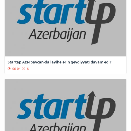
Startap Azərbaycan-da layihələrin qeydiyyatı davam edir
06-04-2016