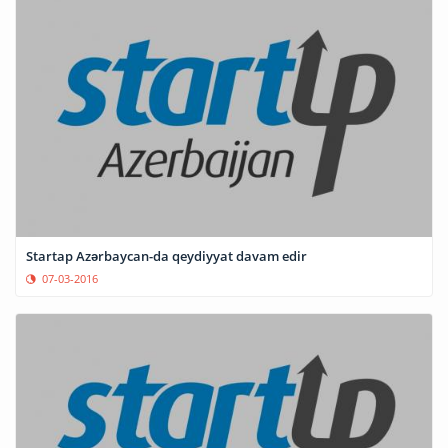
Startap Azərbaycan-da qeydiyyat davam edir
07-03-2016