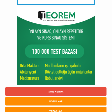
SON XƏBƏR
POPULYAR
YAZARLAR