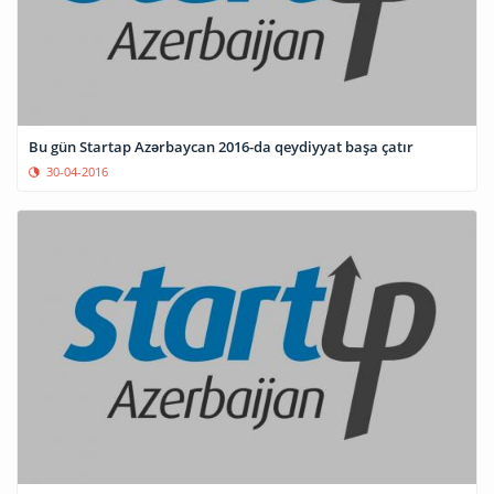
Bu gün Startap Azərbaycan 2016-da qeydiyyat başa çatır
30-04-2016