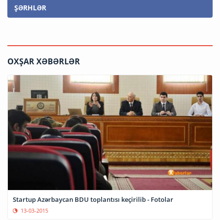
ŞƏRHLƏR
OXŞAR XƏBƏRLƏR
Startup Azərbaycan BDU toplantısı keçirilib - Fotolar
13-03-2015