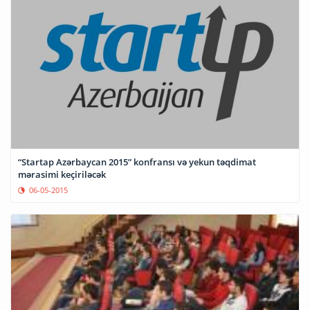
“Startap Azərbaycan 2015” konfransı və yekun təqdimat
mərasimi keçiriləcək
06-05-2015