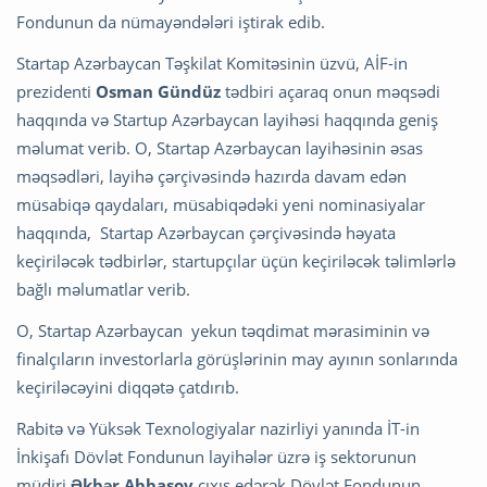
Fondunun da nümayəndələri iştirak edib.
Startap Azərbaycan Təşkilat Komitəsinin üzvü, AİF-in
prezidenti
Osman Gündüz
tədbiri açaraq onun məqsədi
haqqında və Startup Azərbaycan layihəsi haqqında geniş
məlumat verib. O, Startap Azərbaycan layihəsinin əsas
məqsədləri, layihə çərçivəsində hazırda davam edən
müsabiqə qaydaları, müsabiqədəki yeni nominasiyalar
haqqında, Startap Azərbaycan çərçivəsində həyata
keçiriləcək tədbirlər, startupçılar üçün keçiriləcək təlimlərlə
bağlı məlumatlar verib.
O, Startap Azərbaycan yekun təqdimat mərasiminin və
finalçıların investorlarla görüşlərinin may ayının sonlarında
keçiriləcəyini diqqətə çatdırıb.
Rabitə və Yüksək Texnologiyalar nazirliyi yanında İT-in
İnkişafı Dövlət Fondunun layihələr üzrə iş sektorunun
müdiri
Əkbər Abbasov
çıxış edərək Dövlət Fondunun