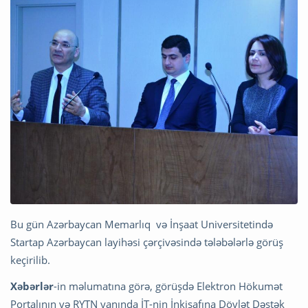
Bu gün Azərbaycan Memarlıq və İnşaat Universitetində
Startap Azərbaycan layihəsi çərçivəsində tələbələrlə görüş
keçirilib.
Xəbərlər
-in məlumatına görə, görüşdə Elektron Hökumət
Portalının və RYTN yanında İT-nin İnkişafına Dövlət Dəstək