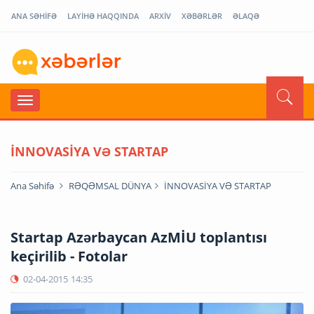
ANA SƏHİFƏ
LAYİHƏ HAQQINDA
ARXİV
XƏBƏRLƏR
ƏLAQƏ
İNNOVASİYA VƏ STARTAP
Ana Səhifə
RƏQƏMSAL DÜNYA
İNNOVASİYA VƏ STARTAP
Startap Azərbaycan AzMİU toplantısı
keçirilib - Fotolar
02-04-2015
14:35