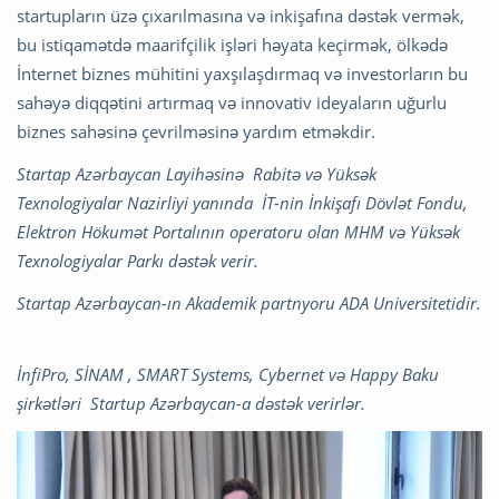
startupların üzə çıxarılmasına və inkişafına dəstək vermək,
bu istiqamətdə maarifçilik işləri həyata keçirmək, ölkədə
İnternet biznes mühitini yaxşılaşdırmaq və investorların bu
sahəyə diqqətini artırmaq və innovativ ideyaların uğurlu
biznes sahəsinə çevrilməsinə yardım etməkdir.
Startap Azərbaycan Layihəsinə Rabitə və Yüksək
Texnologiyalar Nazirliyi yanında İT-nin İnkişafı Dövlət Fondu,
Elektron Hökumət Portalının operatoru olan MHM və Yüksək
Texnologiyalar Parkı dəstək verir.
Startap Azərbaycan-ın Akademik partnyoru ADA Universitetidir.
İnfiPro, SİNAM , SMART Systems, Cybernet və Happy Baku
şirkətləri Startup Azərbaycan-a dəstək verirlər.