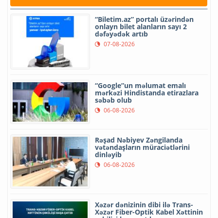
“Biletim.az” portalı üzərindən
onlayn bilet alanların sayı 2
dəfəyədək artıb
07-08-2026
“Google”un məlumat emalı
mərkəzi Hindistanda etirazlara
səbəb olub
06-08-2026
Rəşad Nəbiyev Zəngilanda
vətəndaşların müraciətlərini
dinləyib
06-08-2026
Xəzər dənizinin dibi ilə Trans-
Xəzər Fiber-Optik Kabel Xəttinin