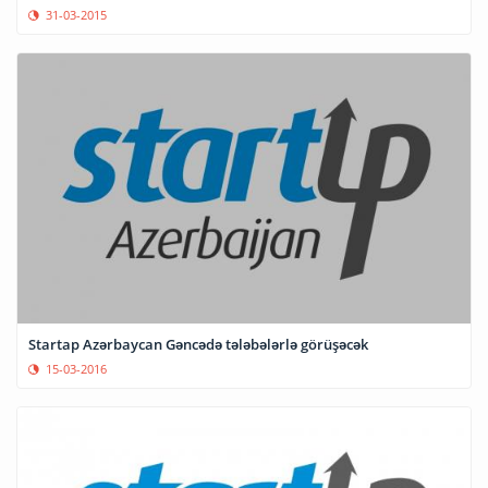
31-03-2015
Startap Azərbaycan Gəncədə tələbələrlə görüşəcək
15-03-2016