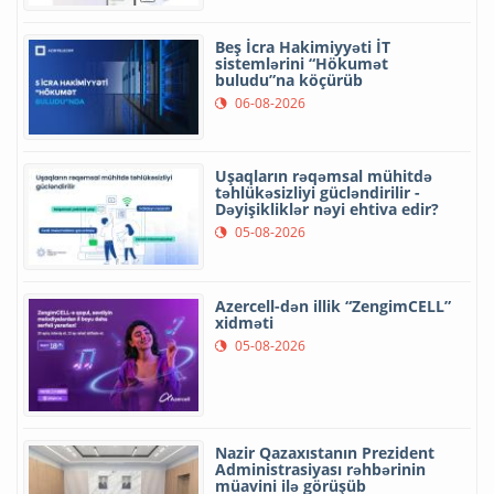
Beş İcra Hakimiyyəti İT
sistemlərini “Hökumət
buludu”na köçürüb
06-08-2026
Uşaqların rəqəmsal mühitdə
təhlükəsizliyi gücləndirilir -
Dəyişikliklər nəyi ehtiva edir?
05-08-2026
Azercell-dən illik “ZengimCELL”
xidməti
05-08-2026
Nazir Qazaxıstanın Prezident
Administrasiyası rəhbərinin
müavini ilə görüşüb