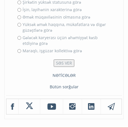
Şirkətin yüksək statusuna görə
İşin, layihənin xarakterinə görə
Əmək müqaviləsinin olmasına görə
Yüksək əmək haqqına, mükafatlara və digər
güzəştlərə görə
Gələcək karyerası üçün əhəmiyyət kəsb
etdiyinə görə
Maraqlı, işgüzar kollektivə görə
NƏTİCƏLƏR
Bütün sorğular