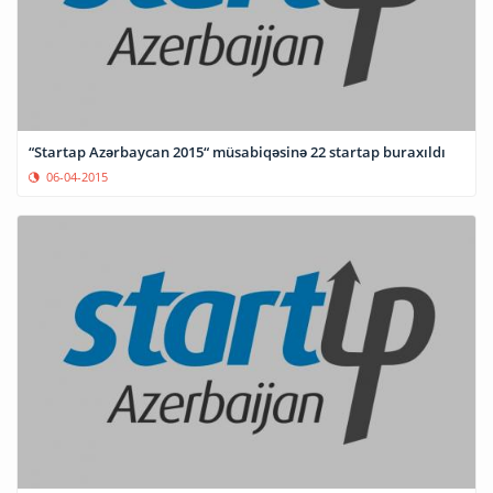
“Startap Azərbaycan 2015“ müsabiqəsinə 22 startap buraxıldı
06-04-2015