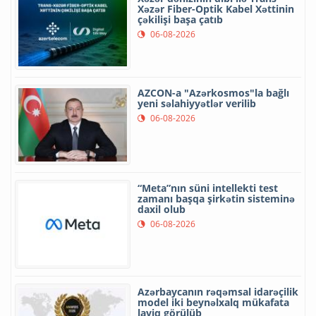
Xəzər Fiber-Optik Kabel Xəttinin
çəkilişi başa çatıb
06-08-2026
AZCON-a "Azərkosmos"la bağlı
yeni səlahiyyətlər verilib
06-08-2026
“Meta”nın süni intellekti test
zamanı başqa şirkətin sisteminə
daxil olub
06-08-2026
Azərbaycanın rəqəmsal idarəçilik
model iki beynəlxalq mükafata
layiq görülüb