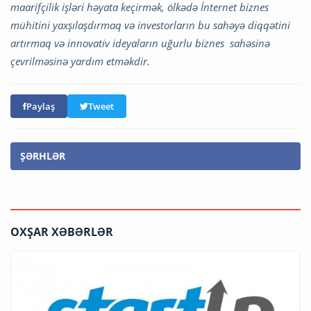
maarifçilik işləri həyata keçirmək, ölkədə İnternet biznes
mühitini yaxşılaşdırmaq və investorların bu sahəyə diqqətini
artırmaq və innovativ ideyaların uğurlu biznes sahəsinə
çevrilməsinə yardım etməkdir.
Paylaş
Tweet
ŞƏRHLƏR
OXŞAR XƏBƏRLƏR