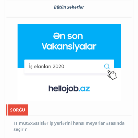
Bütün xəbərlər
SORĞU
İT mütəxəssislər iş yerlərini hansı meyarlar əsasında
seçir ?