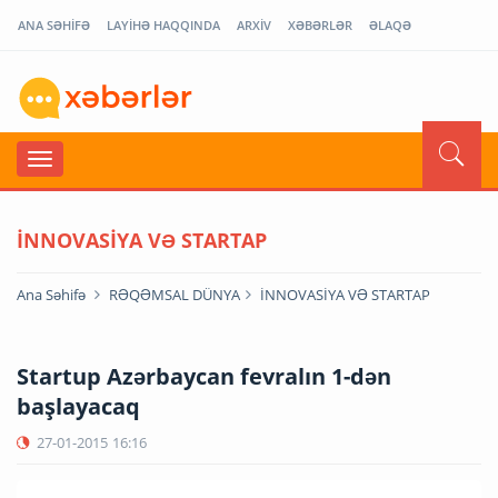
ANA SƏHİFƏ
LAYİHƏ HAQQINDA
ARXİV
XƏBƏRLƏR
ƏLAQƏ
İNNOVASİYA VƏ STARTAP
Ana Səhifə
RƏQƏMSAL DÜNYA
İNNOVASİYA VƏ STARTAP
Startup Azərbaycan fevralın 1-dən
başlayacaq
27-01-2015
16:16