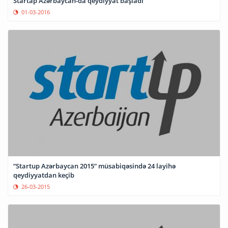
Startap Azərbaycan-da qeydiyyat başladı
01-03-2016
“Startup Azərbaycan 2015” müsabiqəsində 24 layihə
qeydiyyatdan keçib
26-03-2015