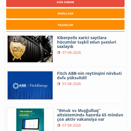
SON XƏBƏR
POPULYAR
YAZARLAR
Kiberpolis xarici saytlara
hücumlar təşkil edən şəxsləri
saxlayıb
07-08-2026
Fitch ABB-nin reytinqini növbəti
dəfə yüksəltdi!
07-08-2026
“Əmək və Məşğulluq”
altsistemində hazırda 65 mindən
çox aktiv vakansiya var
07-08-2026