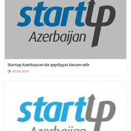
Startap Azərbaycan-da qeydiyyat davam edir
07-03-2016