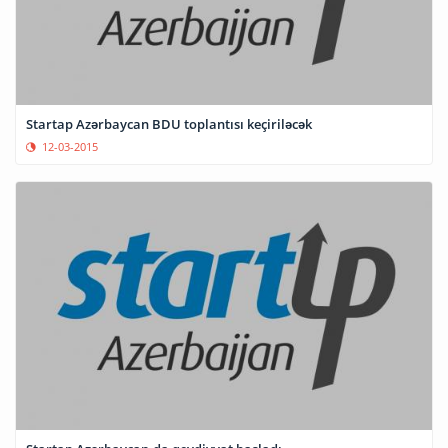
Startap Azərbaycan BDU toplantısı keçiriləcək
12-03-2015