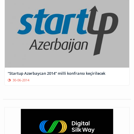
“Startup Azərbaycan 2014” milli konfransı keçiriləcək
30-06-2014