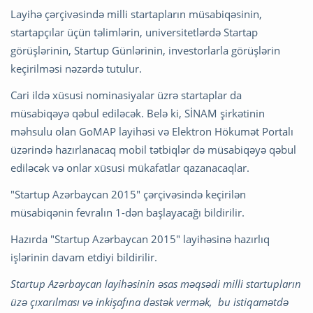
Layihə çərçivəsində milli startapların müsabiqəsinin,
startapçılar üçün təlimlərin, universitetlərdə Startap
görüşlərinin, Startup Günlərinin, investorlarla görüşlərin
keçirilməsi nəzərdə tutulur.
Cari ildə xüsusi nominasiyalar üzrə startaplar da
müsabiqəyə qəbul ediləcək. Belə ki, SİNAM şirkətinin
məhsulu olan GoMAP layihəsi və Elektron Hökumət Portalı
üzərində hazırlanacaq mobil tətbiqlər də müsabiqəyə qəbul
ediləcək və onlar xüsusi mükafatlar qazanacaqlar.
"Startup Azərbaycan 2015" çərçivəsində keçirilən
müsabiqənin fevralın 1-dən başlayacağı bildirilir.
Hazırda "Startup Azərbaycan 2015" layihəsinə hazırlıq
işlərinin davam etdiyi bildirilir.
Startup Azərbaycan layihəsinin əsas məqsədi milli startupların
üzə çıxarılması və inkişafına dəstək vermək, bu istiqamətdə