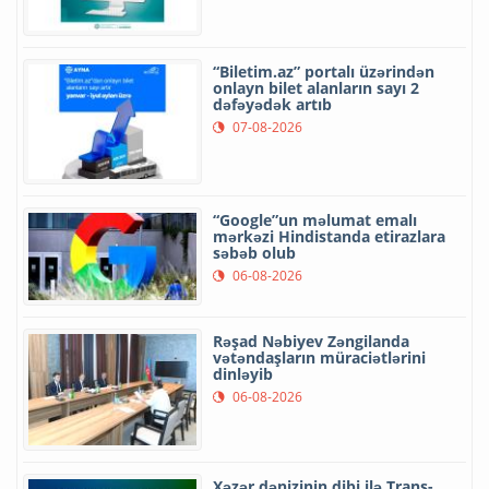
“Biletim.az” portalı üzərindən
onlayn bilet alanların sayı 2
dəfəyədək artıb
07-08-2026
“Google”un məlumat emalı
mərkəzi Hindistanda etirazlara
səbəb olub
06-08-2026
Rəşad Nəbiyev Zəngilanda
vətəndaşların müraciətlərini
dinləyib
06-08-2026
Xəzər dənizinin dibi ilə Trans-