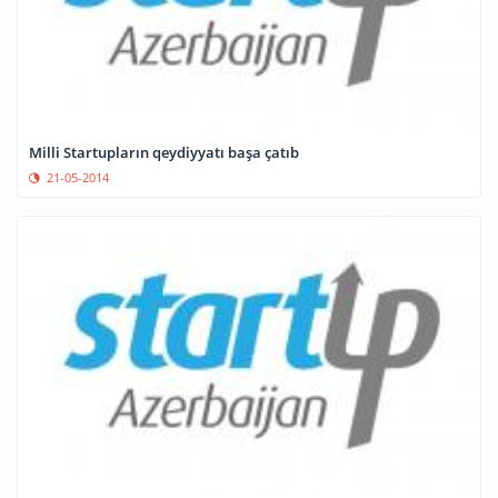
Milli Startupların qeydiyyatı başa çatıb
21-05-2014