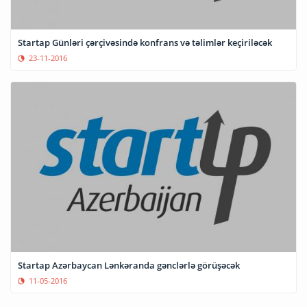
Startap Günləri çərçivəsində konfrans və təlimlər keçiriləcək
23-11-2016
Startap Azərbaycan Lənkəranda gənclərlə görüşəcək
11-05-2016