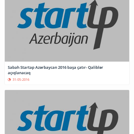
Sabah Startap Azərbaycan 2016 başa çatır- Qaliblər
açıqlanacaq
31-05-2016