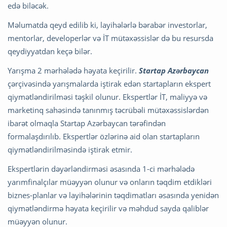
edə biləcək.
Məlumatda qeyd edilib ki, layihələrlə bərabər investorlar,
mentorlar, developerlər və İT mütəxəssislər də bu resursda
qeydiyyatdan keçə bilər.
Yarışma 2 mərhələdə həyata keçirilir.
Startap Azərbaycan
çərçivəsində yarışmalarda iştirak edən startapların ekspert
qiymətləndirilməsi təşkil olunur. Ekspertlər İT, maliyyə və
marketinq sahəsində tanınmış təcrübəli mütəxəssislərdən
ibarət olmaqla Startap Azərbaycan tərəfindən
formalaşdırılıb. Ekspertlər özlərinə aid olan startapların
qiymətləndirilməsində iştirak etmir.
Ekspertlərin dəyərləndirməsi əsasında 1-ci mərhələdə
yarımfinalçılar müəyyən olunur və onların təqdim etdikləri
biznes-planlar və layihələrinin təqdimatları əsasında yenidən
qiymətləndirmə həyata keçirilir və məhdud sayda qaliblər
müəyyən olunur.