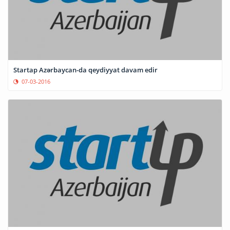
Startap Azərbaycan-da qeydiyyat davam edir
07-03-2016