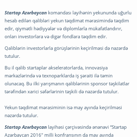
Startap Azərbaycan
komandası layihənin yekununda uğurlu
hesab edilən qalibləri yekun təqdimat mərasimində təqdim
edir, qiymətli hədiyyələr və diplomlarla mükafatlandırır,
onları investorlara və digər fondlara təqdim edir.
Qaliblərin investorlarla görüşlərinin keçirilməsi də nəzərdə
tutulur.
Bu il qalib startaplar akseleratorlarda, innovasiya
mərkəzlərində və texnoparklarda iş şəraiti ilə təmin
olunacaq. Bu ilki yarışmanın qaliblərinin sponsor təşkilatlar
tərəfindən xarici səfərlərinin təşkili də nəzərdə tutulur.
Yekun təqdimat mərasiminin isə may ayında keçirilməsi
nəzərdə tutulur.
Startap Azərbaycan
layihəsi çərçivəsində ənənəvi “Startap
Azərbaycan 2016" milli konfransının da may ayında