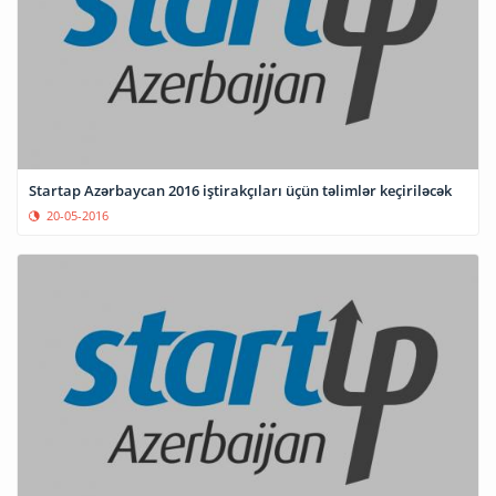
Startap Azərbaycan 2016 iştirakçıları üçün təlimlər keçiriləcək
20-05-2016