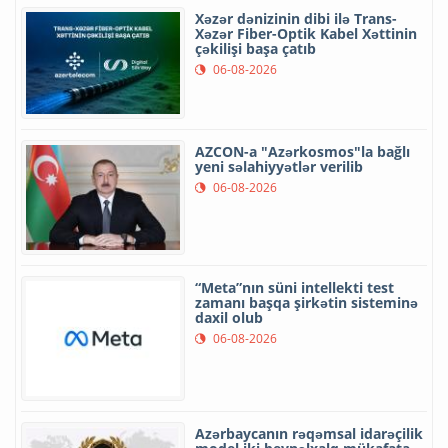
Xəzər dənizinin dibi ilə Trans-
Xəzər Fiber-Optik Kabel Xəttinin
çəkilişi başa çatıb
06-08-2026
AZCON-a "Azərkosmos"la bağlı
yeni səlahiyyətlər verilib
06-08-2026
“Meta”nın süni intellekti test
zamanı başqa şirkətin sisteminə
daxil olub
06-08-2026
Azərbaycanın rəqəmsal idarəçilik