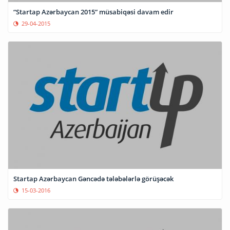
“Startap Azərbaycan 2015” müsabiqəsi davam edir
29-04-2015
Startap Azərbaycan Gəncədə tələbələrlə görüşəcək
15-03-2016