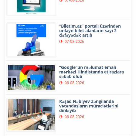
07-08-2026
“Biletim.az” portalı üzərindən
onlayn bilet alanların sayı 2
dəfəyədək artıb
07-08-2026
“Google”un məlumat emalı
mərkəzi Hindistanda etirazlara
səbəb olub
06-08-2026
Rəşad Nəbiyev Zəngilanda
vətəndaşların müraciətlərini
dinləyib
06-08-2026