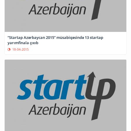
“Startap Azərbaycan 2015” müsabiqəsində 13 startap
yarımfinala çıxıb
18-04-2015