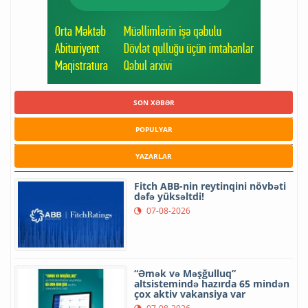
SON XƏBƏR
POPULYAR
YAZARLAR
Fitch ABB-nin reytinqini növbəti
dəfə yüksəltdi!
07-08-2026
“Əmək və Məşğulluq”
altsistemində hazırda 65 mindən
çox aktiv vakansiya var