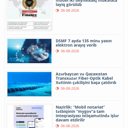
model iki beynəlxalq mükafata
layiq görülüb
06-08-2026
DSMF 7 ayda 135 minə yaxın
elektron arayış verib
06-08-2026
Azərbaycan və Qazaxıstan
Transxəzər Fiber-Optik Kabel
Xəttinin çəkilişini başa çatdırıb
06-08-2026
Nazirlik: “Mobil notariat”
tətbiqinin “mygov”a tam
inteqrasiyası istiqamətində işlər
davam etdirilir
06-08-2026