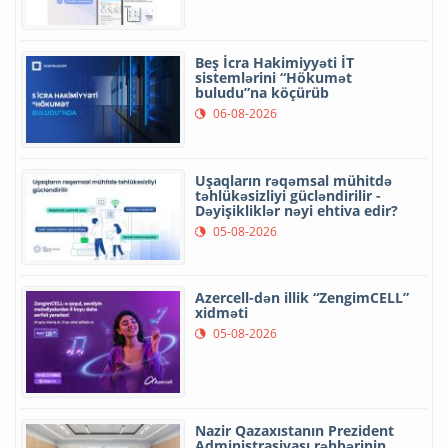
Beş İcra Hakimiyyəti İT
sistemlərini “Hökumət
buludu”na köçürüb
06-08-2026
Uşaqların rəqəmsal mühitdə
təhlükəsizliyi gücləndirilir -
Dəyişikliklər nəyi ehtiva edir?
05-08-2026
Azercell-dən illik “ZengimCELL”
xidməti
05-08-2026
Nazir Qazaxıstanın Prezident
Administrasiyası rəhbərinin