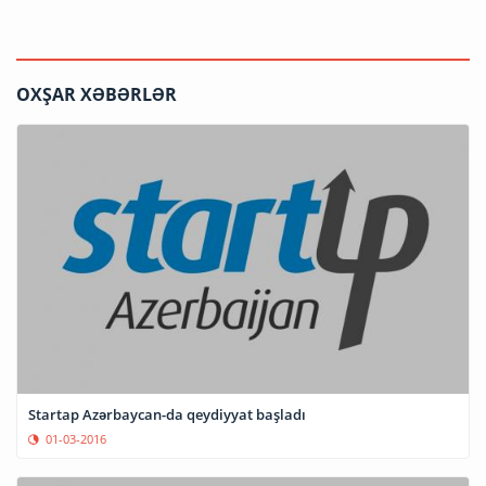
OXŞAR XƏBƏRLƏR
Startap Azərbaycan-da qeydiyyat başladı
01-03-2016