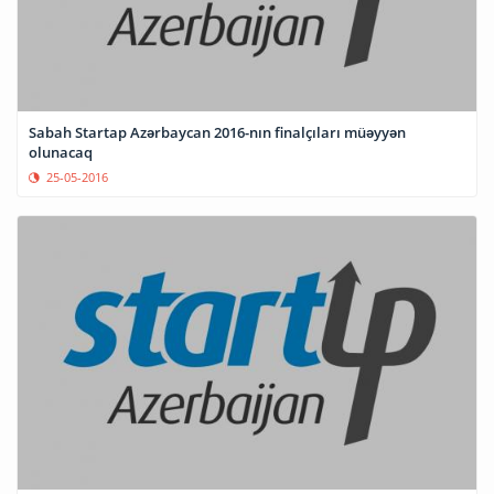
Sabah Startap Azərbaycan 2016-nın finalçıları müəyyən
olunacaq
25-05-2016