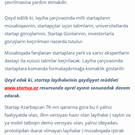
çevrilməsinə yardım etməkdir.
Qeyd edilib ki, layihə çərçivəsində milli startapların
müsabiqəsinin, startapçılar üçün təlimlərin, universitetlərdə
startap görüşlərinin, Startap Günlərinin, investorlarla
görüşlərin keçirilməsi nəzərdə tutulur.
Müsabiqədə fərqlənən startaplara yerli və xarici ekspertlərin
dəstəyi ilə xüsusi təlimlər keçiriləcək. Layihə çərçivəsində
startaplara komanda formalaşdırmağa köməklik göstərilir.
Qeyd edək ki, startap layihələrinin qeydiyyat müddəti
www.startup.az
resursunda aprel ayının sonunadək davam
edəcək.
Startap Azərbaycan TK-nın qərarına görə bu il yalnız
fəaliyyətdə olan, ilkin versiyası hazır olan layihələr ( saytın və
ya mobil tətbiqin demo versiyası olan, yalnız ideyadan,
prototipdən ibarət olmayan layihələr ) müsabiqədə iştirak