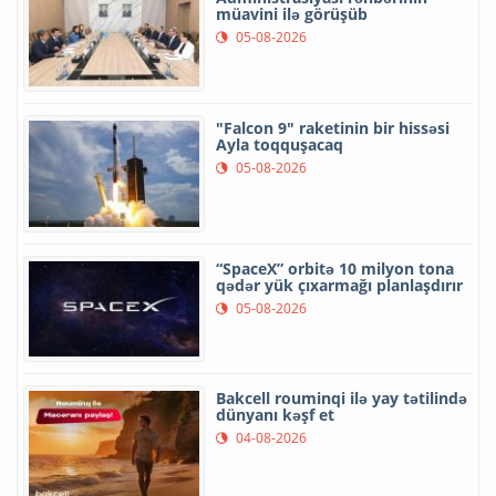
müavini ilə görüşüb
05-08-2026
"Falcon 9" raketinin bir hissəsi
Ayla toqquşacaq
05-08-2026
“SpaceX” orbitə 10 milyon tona
qədər yük çıxarmağı planlaşdırır
05-08-2026
Bakcell rouminqi ilə yay tətilində
dünyanı kəşf et
04-08-2026