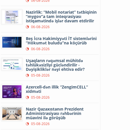
06-08-2026
Nazirlik: “Mobil notariat” tətbiqinin
“mygov”a tam inteqrasiyası
istiqamətində işlər davam etdirilir
06-08-2026
Beş İcra Hakimiyyəti İT sistemlərini
“Hökumət buludu”na köçürüb
06-08-2026
Uşaqların rəqəmsal mühitdə
təhlükəsizliyi gücləndirilir -
Dəyişikliklər nəyi ehtiva edir?
05-08-2026
Azercell-dən illik “ZengimCELL”
xidməti
05-08-2026
Nazir Qazaxıstanın Prezident
Administrasiyası rəhbərinin
müavini ilə görüşüb
05-08-2026