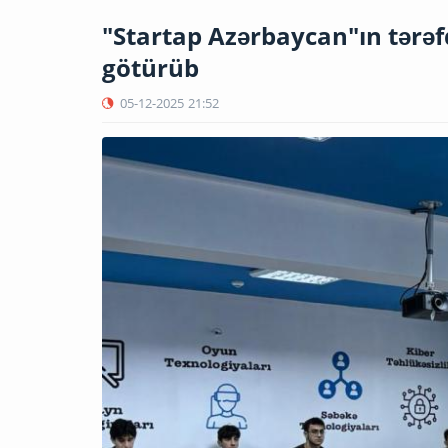
"Startap Azərbaycan"ın tərəfda
götürüb
05-12-2025
21:52