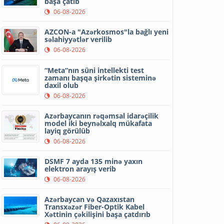
başa çatıb
06-08-2026
AZCON-a "Azərkosmos"la bağlı yeni
səlahiyyətlər verilib
06-08-2026
“Meta”nın süni intellekti test
zamanı başqa şirkətin sisteminə
daxil olub
06-08-2026
Azərbaycanın rəqəmsal idarəçilik
model iki beynəlxalq mükafata
layiq görülüb
06-08-2026
DSMF 7 ayda 135 minə yaxın
elektron arayış verib
06-08-2026
Azərbaycan və Qazaxıstan
Transxəzər Fiber-Optik Kabel
Xəttinin çəkilişini başa çatdırıb