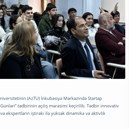
Universitetinin (AzTU) İnkubasiya Mərkəzində Startap
Günləri” tədbirinin açılış mərasimi keçirilib. Tədbir innovativ
ə ekspertlərin iştirakı ilə yüksək dinamika və aktivlik