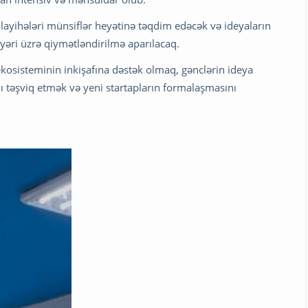
layihələri münsiflər heyətinə təqdim edəcək və ideyaların
dəyəri üzrə qiymətləndirilmə aparılacaq.
ekosisteminin inkişafına dəstək olmaq, gənclərin ideya
nı təşviq etmək və yeni startapların formalaşmasını