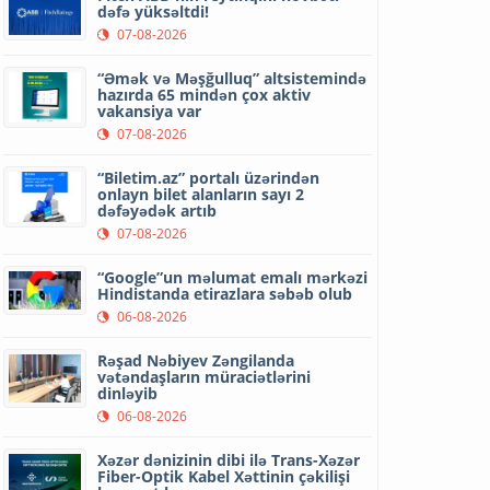
dəfə yüksəltdi!
07-08-2026
“Əmək və Məşğulluq” altsistemində
hazırda 65 mindən çox aktiv
vakansiya var
07-08-2026
“Biletim.az” portalı üzərindən
onlayn bilet alanların sayı 2
dəfəyədək artıb
07-08-2026
“Google”un məlumat emalı mərkəzi
Hindistanda etirazlara səbəb olub
06-08-2026
Rəşad Nəbiyev Zəngilanda
vətəndaşların müraciətlərini
dinləyib
06-08-2026
Xəzər dənizinin dibi ilə Trans-Xəzər
Fiber-Optik Kabel Xəttinin çəkilişi