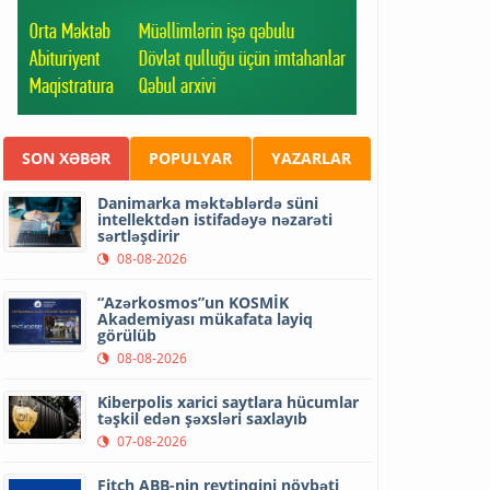
SON XƏBƏR
POPULYAR
YAZARLAR
Danimarka məktəblərdə süni
intellektdən istifadəyə nəzarəti
sərtləşdirir
08-08-2026
“Azərkosmos”un KOSMİK
Akademiyası mükafata layiq
görülüb
08-08-2026
Kiberpolis xarici saytlara hücumlar
təşkil edən şəxsləri saxlayıb
07-08-2026
Fitch ABB-nin reytinqini növbəti