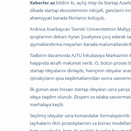
Xeberler.az
bildirir ki, açılış nitqi ilə Startap 
ölkədə startap ekosisteminin inkişafı, gənclərin in
əhəmiyyəti barədə fikirlərini bölüşüb.
Ardınca Azərbaycan Texniki Universitetinin Maliyyə
qruplarının dekanı Aytən Şıxəliyeva çıxış edərək t
qiymətləndirmə meyarları barədə məlumatlandırıb
Tədbirin davamında AzTU İnkubasiya Mərkəzinin k
haqqında ətraflı məlumat verib. O, bütün proses b
startap ideyalarını dinləyib, həmçinin ideyalar ar
iştirakçıların qısa təqdimatlarından sonra səsvermə
İlk günün əsas hissəsi startap ideyaları üzrə yarı
ideya təqdim olunub. Ekspert və tələbə səsverməsi 
mərhələyə keçib.
Seçilmiş ideyalar üzrə komandalar formalaşdırılıb v
layihələrin ilkin prototiplərinin və biznes modell
həm yaradıcılıq, həm də praktiki hazırlıq baxımın