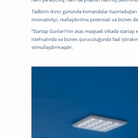
Tədbirin ikinci günündə komandalar hazırladıqları 
innovativliyi, reallaşdırılma potensialı və biznes 
“Startap Günləri”nin əsas məqsədi ölkədə startap 
istehsalında və biznes quruculuğunda fəal iştirakı
stimullaşdırmaqdır.