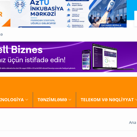
QƏ
XNOLOGİYA
TƏNZİMLƏMƏ
TELEKOM VƏ NƏQLİYYAT
Ana 