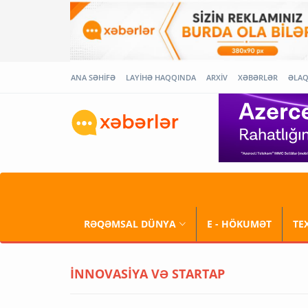
ANA SƏHİFƏ
LAYİHƏ HAQQINDA
ARXİV
XƏBƏRLƏR
ƏLA
RƏQƏMSAL DÜNYA
E - HÖKUMƏT
TE
İNNOVASİYA VƏ STARTAP