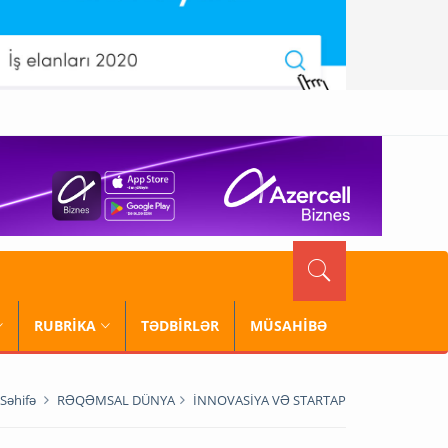
RUBRİKA
TƏDBİRLƏR
MÜSAHİBƏ
Səhifə
RƏQƏMSAL DÜNYA
İNNOVASİYA VƏ STARTAP