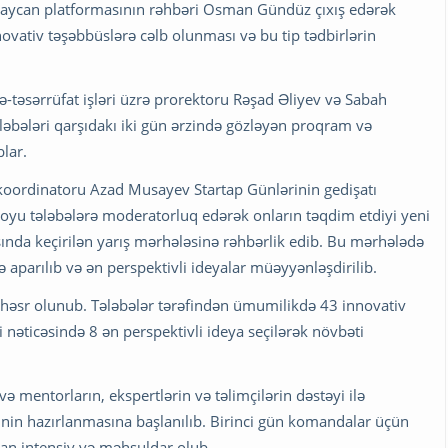
Azərbaycan platformasının rəhbəri Osman Gündüz çıxış edərək
novativ təşəbbüslərə cəlb olunması və bu tip tədbirlərin
-təsərrüfat işləri üzrə prorektoru Rəşad Əliyev və Sabah
ələbələri qarşıdakı iki gün ərzində gözləyən proqram və
lar.
oordinatoru Azad Musayev Startap Günlərinin gedişatı
oyu tələbələrə moderatorluq edərək onların təqdim etdiyi yeni
asında keçirilən yarış mərhələsinə rəhbərlik edib. Bu mərhələdə
 aparılıb və ən perspektivli ideyalar müəyyənləşdirilib.
şa həsr olunub. Tələbələr tərəfindən ümumilikdə 43 innovativ
nəticəsində 8 ən perspektivli ideya seçilərək növbəti
ə mentorların, ekspertlərin və təlimçilərin dəstəyi ilə
ərinin hazırlanmasına başlanılıb. Birinci gün komandalar üçün
dan intensiv və məhsuldar olub.