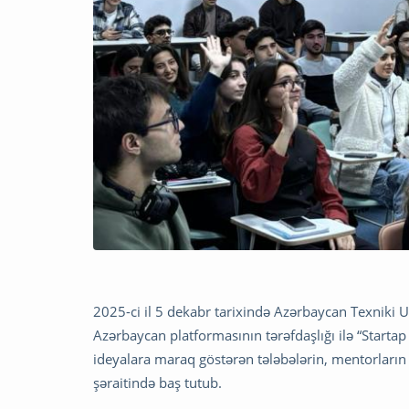
2025-ci il 5 dekabr tarixində Azərbaycan Texniki 
Azərbaycan platformasının tərəfdaşlığı ilə “Startap 
ideyalara maraq göstərən tələbələrin, mentorların v
şəraitində baş tutub.