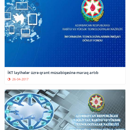
İKT layihələr üzrə qrant müsabiqəsinə maraq artıb
26-04-2017