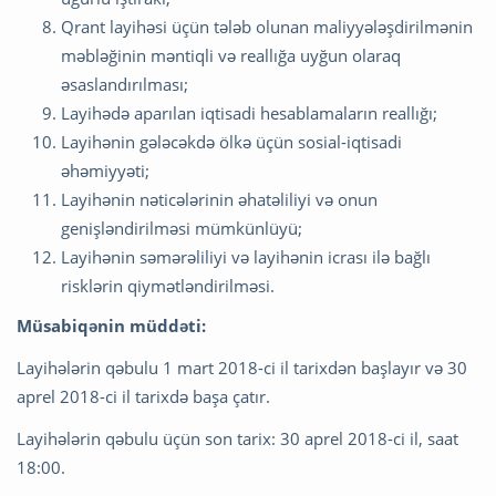
Qrant layihəsi üçün tələb olunan maliyyələşdirilmənin
məbləğinin məntiqli və reallığa uyğun olaraq
əsaslandırılması;
Layihədə aparılan iqtisadi hesablamaların reallığı;
Layihənin gələcəkdə ölkə üçün sosial-iqtisadi
əhəmiyyəti;
Layihənin nəticələrinin əhatəliliyi və onun
genişləndirilməsi mümkünlüyü;
Layihənin səmərəliliyi və layihənin icrası ilə bağlı
risklərin qiymətləndirilməsi.
Müsabiqənin müddəti:
Layihələrin qəbulu 1 mart 2018-ci il tarixdən başlayır və 30
aprel 2018-ci il tarixdə başa çatır.
Layihələrin qəbulu üçün son tarix: 30 aprel 2018-ci il, saat
18:00.