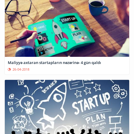
Maliyyə axtaran startapların nəzərinə- 4 gün qaldı
26-04-2018