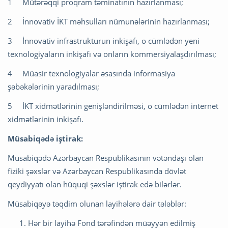
1 Mütərəqqi proqram təminatının hazırlanması;
2 İnnovativ İKT məhsulları nümunələrinin hazırlanması;
3 İnnovativ infrastrukturun inkişafı, o cümlədən yeni
texnologiyaların inkişafı və onların kommersiyalaşdırılması;
4 Müasir texnologiyalar əsasında informasiya
şəbəkələrinin yaradılması;
5 İKT xidmətlərinin genişləndirilməsi, o cümlədən internet
xidmətlərinin inkişafı.
Müsabiqədə iştirak:
Müsabiqədə Azərbaycan Respublikasının vətəndaşı olan
fiziki şəxslər və Azərbaycan Respublikasında dövlət
qeydiyyatı olan hüquqi şəxslər iştirak edə bilərlər.
Müsabiqəyə təqdim olunan layihələrə dair tələblər:
Hər bir layihə Fond tərəfindən müəyyən edilmiş