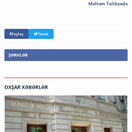
Məltəm Talıbzadə
Paylaş
Tweet
ŞƏRHLƏR
OXŞAR XƏBƏRLƏR