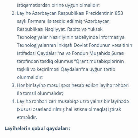
istiqamətlərdən birinə uyğun olmalıdır;
Layihə Azərbaycan Respublikası Prezidentinin 853
saylı Fərmanı ilə təsdiq edilmiş “Azərbaycan
Respublikası Nəqliyyat, Rabitə və Yüksək
Texnologiyalar Nazirliyinin tabeliyində İnformasiya
Texnologiyalarının İnkişafı Dövlət Fondunun vəsaitinin
istifadəsi Qaydaları”na və Fondun Müşahidə Şurası
tərəfindən təsdiq olunmuş “Qrant müsabiqələrinin
təşkili və keçirilməsi Qaydaları”na uyğun tərtib
olunmalıdır;
Hər bir layihə məsul şəxs hesab edilən layihə rəhbəri
ilə təmsil olunmalıdır;
Layihə rəhbəri cari müsabiqə üzrə yalnız bir layihədə
(xüsusi əsaslandırılmış hal istisna olmaqla) iştirak
etməlidir.
Layihələrin qəbul qaydaları: