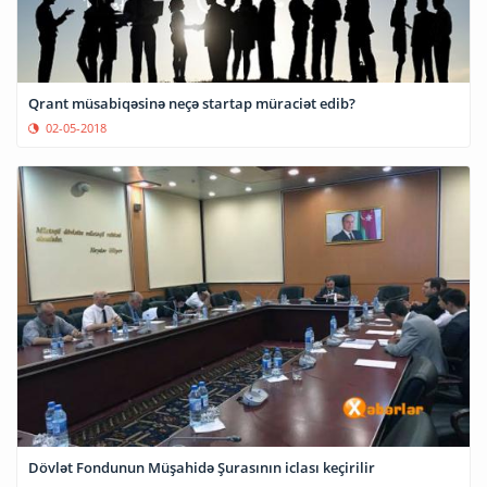
Qrant müsabiqəsinə neçə startap müraciət edib?
02-05-2018
Dövlət Fondunun Müşahidə Şurasının iclası keçirilir