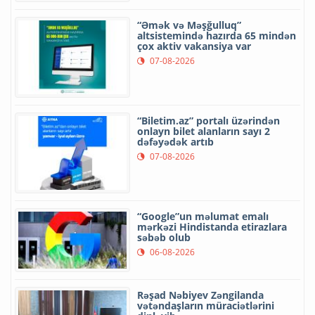
“Əmək və Məşğulluq”
altsistemində hazırda 65 mindən
çox aktiv vakansiya var
07-08-2026
“Biletim.az” portalı üzərindən
onlayn bilet alanların sayı 2
dəfəyədək artıb
07-08-2026
“Google”un məlumat emalı
mərkəzi Hindistanda etirazlara
səbəb olub
06-08-2026
Rəşad Nəbiyev Zəngilanda
vətəndaşların müraciətlərini