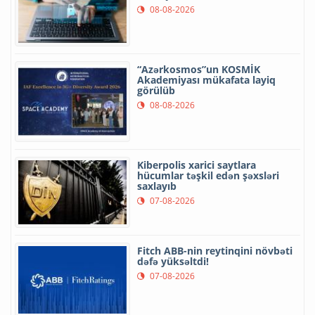
08-08-2026
“Azərkosmos”un KOSMİK
Akademiyası mükafata layiq
görülüb
08-08-2026
Kiberpolis xarici saytlara
hücumlar təşkil edən şəxsləri
saxlayıb
07-08-2026
Fitch ABB-nin reytinqini növbəti
dəfə yüksəltdi!
07-08-2026