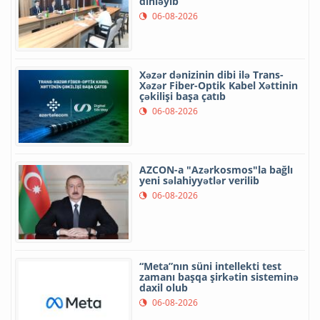
dinləyib
06-08-2026
Xəzər dənizinin dibi ilə Trans-
Xəzər Fiber-Optik Kabel Xəttinin
çəkilişi başa çatıb
06-08-2026
AZCON-a "Azərkosmos"la bağlı
yeni səlahiyyətlər verilib
06-08-2026
“Meta”nın süni intellekti test
zamanı başqa şirkətin sisteminə
daxil olub
06-08-2026