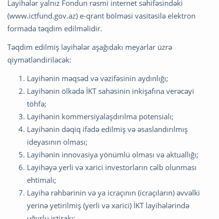
Layihələr yalnız Fondun rəsmi internet səhifəsindəki
(www.ictfund.gov.az) e-qrant bölməsi vasitəsilə elektron
formada təqdim edilməlidir.
Təqdim edilmiş layihələr aşağıdakı meyarlar üzrə
qiymətləndiriləcək:
Layihənin məqsəd və vəzifəsinin aydınlığı;
Layihənin ölkədə İKT sahəsinin inkişafına verəcəyi
töhfə;
Layihənin kommersiyalaşdırılma potensialı;
Layihənin dəqiq ifadə edilmiş və əsaslandırılmış
ideyasının olması;
Layihənin innovasiya yönümlü olması və aktuallığı;
Layihəyə yerli və xarici investorların cəlb olunması
ehtimalı;
Layihə rəhbərinin və ya icraçının (icraçıların) əvvəlki
yerinə yetirilmiş (yerli və xarici) İKT layihələrində
uğurlu iştirakı;