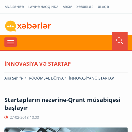
ANA SƏHİFƏ
LAYİHƏ HAQQINDA
ARXİV
XƏBƏRLƏR
ƏLAQƏ
İNNOVASİYA VƏ STARTAP
Ana Səhifə
RƏQƏMSAL DÜNYA
İNNOVASİYA VƏ STARTAP
Startapların nəzərinə-Qrant müsabiqəsi
başlayır
27-02-2018
10:00