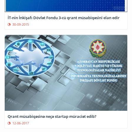
İT-nin İnkişafı Dövlət Fondu 3-cü qrant müsabiqəsini elan edir
30-09-2015
Qrant müsabiqəsinə neçə startap müraciət edib?
12-06-2017