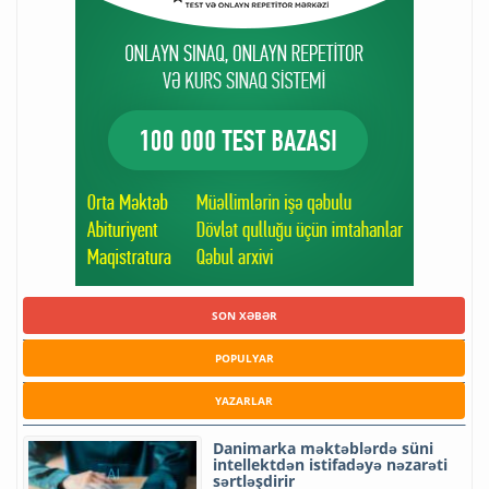
SON XƏBƏR
POPULYAR
YAZARLAR
Danimarka məktəblərdə süni
intellektdən istifadəyə nəzarəti
sərtləşdirir