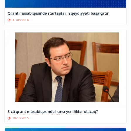
Qrant müsabiqəsində startapların qeydiyyatı başa çatır
31-08-2016
3-cü qrant müsabiqəsində hansı yeniliklər olacaq?
19-10-2015