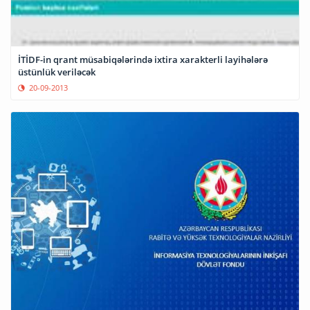
İTİDF-in qrant müsabiqələrində ixtira xarakterli layihələrə
üstünlük veriləcək
20-09-2013