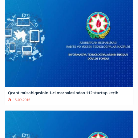
Qrant müsabiqəsinin 1-ci mərhələsindən 112 startap keçib
15-09-2016