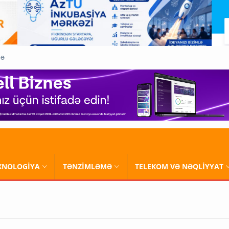
QƏ
XNOLOGİYA
TƏNZİMLƏMƏ
TELEKOM VƏ NƏQLİYYAT