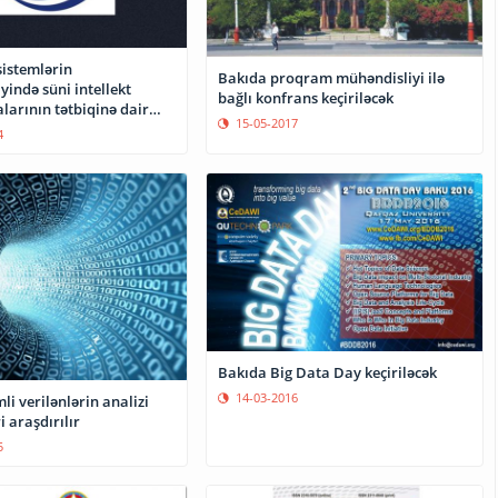
 sistemlərin
Bakıda proqram mühəndisliyi ilə
iyində süni intellekt
bağlı konfrans keçiriləcək
larının tətbiqinə dair
15-05-2017
arılıb
4
Bakıda Big Data Day keçiriləcək
14-03-2016
i verilənlərin analizi
 araşdırılır
5