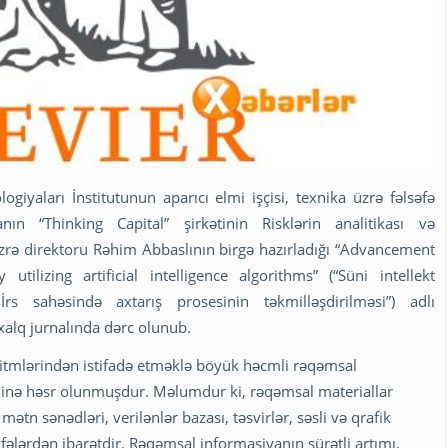
giyaları İnstitutunun aparıcı elmi işçisi, texnika üzrə fəlsəfə
 “Thinking Capital” şirkətinin Risklərin analitikası və
üzrə direktoru Rəhim Abbaslının birgə hazırladığı “Advancement
tilizing artificial intelligence algorithms” (“Süni intellekt
rs sahəsində axtarış prosesinin təkmilləşdirilməsi”) adlı
xalq jurnalında dərc olunub.
ritmlərindən istifadə etməklə böyük həcmli rəqəmsal
eminə həsr olunmuşdur. Məlumdur ki, rəqəmsal materiallar
ətn sənədləri, verilənlər bazası, təsvirlər, səsli və qrafik
fələrdən ibarətdir. Rəqəmsal informasiyanın sürətli artımı,