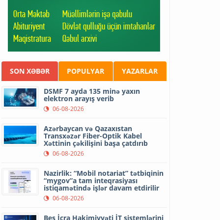
SON XƏBƏR
POPULYAR
YAZARLAR
DSMF 7 ayda 135 minə yaxın
elektron arayış verib
06-08-2026
Azərbaycan və Qazaxıstan
Transxəzər Fiber-Optik Kabel
Xəttinin çəkilişini başa çatdırıb
06-08-2026
Nazirlik: “Mobil notariat” tətbiqinin
“mygov”a tam inteqrasiyası
istiqamətində işlər davam etdirilir
06-08-2026
Beş İcra Hakimiyyəti İT sistemlərini