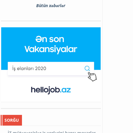
Bütün xəbərlər
SORĞU
İT mütəxəssislər iş yerlərini hansı meyarlar