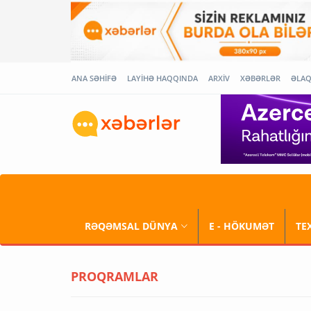
ANA SƏHİFƏ
LAYİHƏ HAQQINDA
ARXİV
XƏBƏRLƏR
ƏLA
RƏQƏMSAL DÜNYA
E - HÖKUMƏT
TE
PROQRAMLAR