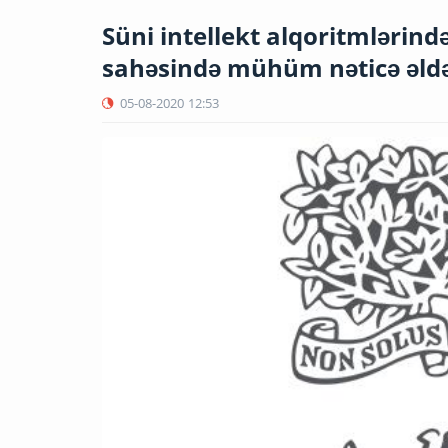
Süni intellekt alqoritmlərind
sahəsində mühüm nəticə əld
05-08-2020
12:53