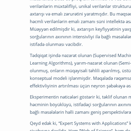
verilənlərin müxtəlifliyi, unikal verilənlər struk
axtarışı və emalı zərurətini yaratmışdır. Bu məqs
həcmli verilənlərin emalı zamanı süni intellektə ə
Müəyyən edilmişdir ki, axtarışın keyfiyyətinin yaxş
sorğularının axınının intensivliyi ilə bağlı məsələl
istifadə olunması vacibdir.
Tədqiqat işində nəzarət olunan (Supervised Mach
Learning Algorithms), yarım-nəzarət olunan (Semi-s
olunmuş, onların müqayisəli təhlili aparılmış, üstü
konseptual modeli işlənmişdir. Məqalədə rəqəmsal
effektivliyinin artırılması üçün neyron şəbəkəyə ə
Eksperimentin nəticələri göstərir ki, təklif olunan 
həcminin böyüklüyü, istifadəçi sorğularının axınının
bağlı məsələlərin həlli zamanı geniş perspektivlərə
Qeyd edək ki, “Expert Systems with Applications” 
siyahısına daxildir. Həm “Web of Science”, həm də 