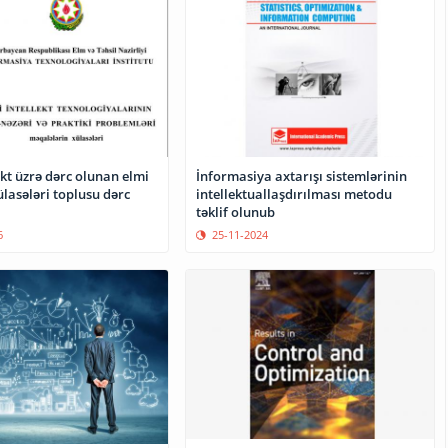
ekt üzrə dərc olunan elmi
İnformasiya axtarışı sistemlərinin
ülasələri toplusu dərc
intellektuallaşdırılması metodu
təklif olunub
6
25-11-2024