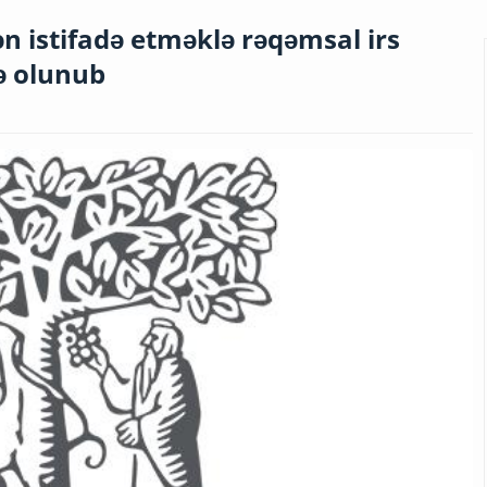
ən istifadə etməklə rəqəmsal irs
ə olunub