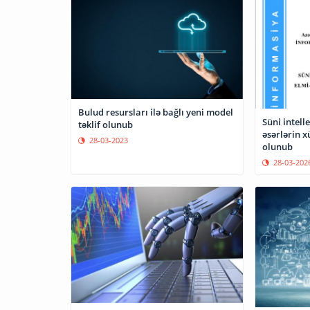
Bulud resursları ilə bağlı yeni model
Süni intell
təklif olunub
əsərlərin x
28-03-2023
olunub
28-03-202