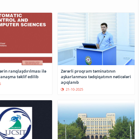
Zərərli proqram təminatının
ərin ranqlaşdırılması ilə
aşkarlanması tədqiqatının nəticələri
yanaşma təklif edilib
açıqlanıb
5
21-10-2025