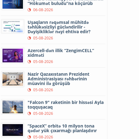
“Hökumət buludu”na köçürüb
06-08-2026
Uşaqların rəqəmsal mühitdə
təhlükəsizliyi gücləndirilir -
Dəyişikliklər nəyi ehtiva edir?
05-08-2026
Azercell-dən illik “ZengimCELL”
xidməti
05-08-2026
Nazir Qazaxıstanın Prezident
Administrasiyası rəhbərinin
müavini ilə görüşüb
05-08-2026
"Falcon 9" raketinin bir hissəsi Ayla
toqquşacaq
05-08-2026
“SpaceX” orbitə 10 milyon tona
qədər yük çıxarmağı planlaşdırır
05-08-2026