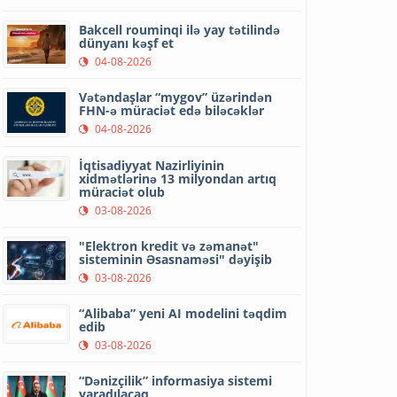
Bakcell rouminqi ilə yay tətilində
dünyanı kəşf et
04-08-2026
Vətəndaşlar “mygov” üzərindən
FHN-ə müraciət edə biləcəklər
04-08-2026
İqtisadiyyat Nazirliyinin
xidmətlərinə 13 milyondan artıq
müraciət olub
03-08-2026
"Elektron kredit və zəmanət"
sisteminin Əsasnaməsi" dəyişib
03-08-2026
“Alibaba” yeni AI modelini təqdim
edib
03-08-2026
“Dənizçilik” informasiya sistemi
yaradılacaq