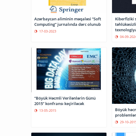
Azərbaycan aliminin məqaləsi “Soft
Kiberfiziki
Computing” jurnalında dərc olunub
təhlükəsizl
texnologiya
17-03-2023
tədqiqat ap
04-09-202
“Böyük Həcmli Verilənlərin Günü
2015” konfransı keçiriləcək
Böyük həcml
13-05-2015
problemləri
29-10-201