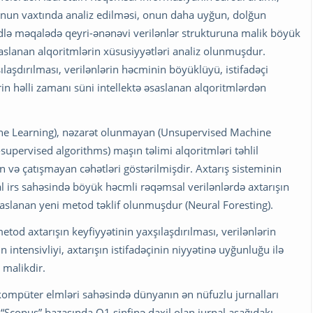
turunun vaxtında analiz edilməsi, onun daha uyğun, dolğun
ədlə məqalədə qeyri-ənənəvi verilənlər strukturuna malik böyük
saslanan alqoritmlərin xüsusiyyətləri analiz olunmuşdur.
ılaşdırılması, verilənlərin həcminin böyüklüyü, istifadəçi
ərin həlli zamanı süni intellektə əsaslanan alqoritmlərdən
ine Learning), nəzarət olunmayan (Unsupervised Machine
upervised algorithms) maşın təlimi alqoritmləri təhlil
n və çatışmayan cəhətləri göstərilmişdir. Axtarış sisteminin
 irs sahəsində böyük həcmli rəqəmsal verilənlərdə axtarışın
saslanan yeni metod təklif olunmuşdur (Neural Foresting).
metod axtarışın keyfiyyətinin yaxşılaşdırılması, verilənlərin
 intensivliyi, axtarışın istifadəçinin niyyətinə uyğunluğu ilə
 malikdir.
kompüter elmləri sahəsində dünyanın ən nüfuzlu jurnalları
“Scopus” bazasında Q1 sinfinə daxil olan jurnal aşağıdakı