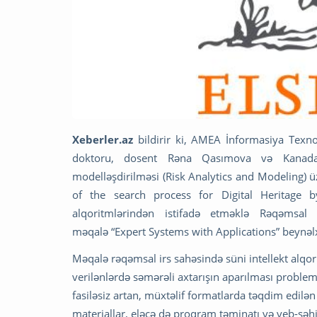
Xeberler.az
bildirir ki, AMEA İnformasiya Texnolo
doktoru, dosent Rəna Qasımova və Kanadanın
modelləşdirilməsi (Risk Analytics and Modeling) 
of the search process for Digital Heritage by u
alqoritmlərindən istifadə etməklə Rəqəmsal İ
məqalə “Expert Systems with Applications” beynəl
Məqalə rəqəmsal irs sahəsində süni intellekt alqo
verilənlərdə səmərəli axtarışın aparılması probl
fasiləsiz artan, müxtəlif formatlarda təqdim edilən m
materiallar, eləcə də proqram təminatı və veb-səhi