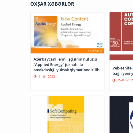
OXŞAR XƏBƏRLƏR
Azərbaycanlı elmi işçisinin nüfuzlu
“Applied Energy” jurnalı ilə
Veb-səhifəl
əməkdaşlığı yüksək qiymətləndirilib
bağlı yeni 
11-04-2023
25-07-202