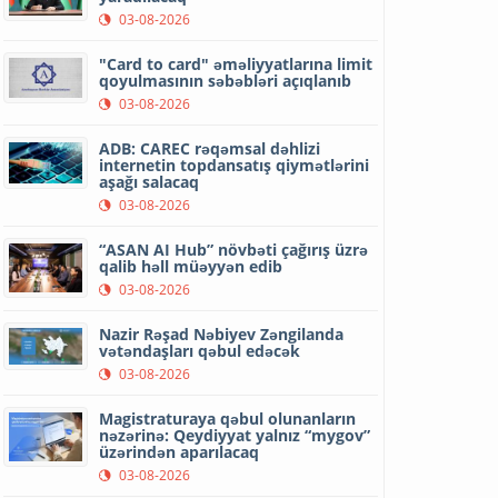
03-08-2026
"Card to card" əməliyyatlarına limit
qoyulmasının səbəbləri açıqlanıb
03-08-2026
ADB: CAREC rəqəmsal dəhlizi
internetin topdansatış qiymətlərini
aşağı salacaq
03-08-2026
“ASAN AI Hub” növbəti çağırış üzrə
qalib həll müəyyən edib
03-08-2026
Nazir Rəşad Nəbiyev Zəngilanda
vətəndaşları qəbul edəcək
03-08-2026
Magistraturaya qəbul olunanların
nəzərinə: Qeydiyyat yalnız “mygov”
üzərindən aparılacaq
03-08-2026