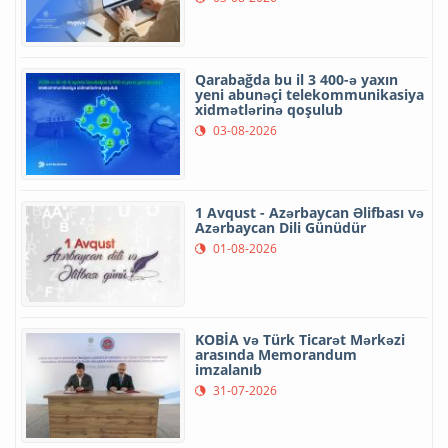
Qarabağda bu il 3 400-ə yaxın
yeni abunəçi telekommunikasiya
xidmətlərinə qoşulub
03-08-2026
1 Avqust - Azərbaycan Əlifbası və
Azərbaycan Dili Günüdür
01-08-2026
KOBİA və Türk Ticarət Mərkəzi
arasında Memorandum
imzalanıb
31-07-2026