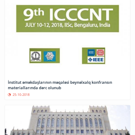
İnstitut əməkdaşlarının məqaləsi beynəlxalq konfransın
materiallarında dərc olunub
25-10-2018