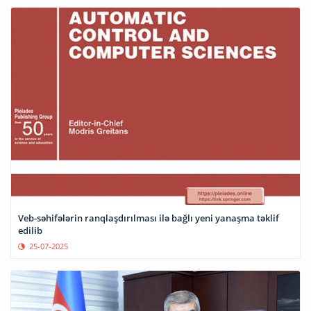
Veb-səhifələrin ranqlaşdırılması ilə bağlı yeni yanaşma təklif
edilib
25-07-2025