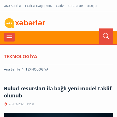
ANA SƏHİFƏ
LAYİHƏ HAQQINDA
ARXİV
XƏBƏRLƏR
ƏLAQƏ
TEXNOLOGİYA
Ana Səhifə
TEXNOLOGİYA
Bulud resursları ilə bağlı yeni model təklif
olunub
28-03-2023
11:31