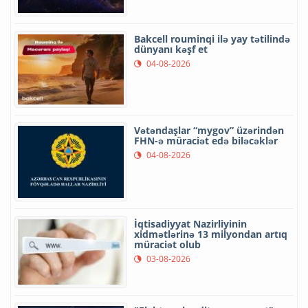
Bakcell rouminqi ilə yay tətilində
dünyanı kəşf et
04-08-2026
Vətəndaşlar “mygov” üzərindən
FHN-ə müraciət edə biləcəklər
04-08-2026
İqtisadiyyat Nazirliyinin
xidmətlərinə 13 milyondan artıq
müraciət olub
03-08-2026