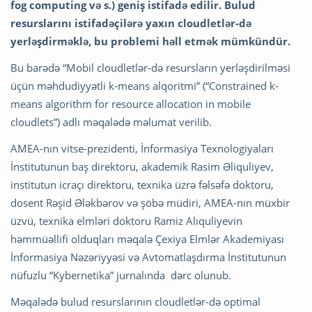
fog computing və s.) geniş istifadə edilir. Bulud
resurslarını istifadəçilərə yaxın cloudletlər-də
yerləşdirməklə, bu problemi həll etmək mümkündür.
Bu barədə “Mobil cloudletlər-də resursların yerləşdirilməsi
üçün məhdudiyyətli k-means alqoritmi” (“Constrained k-
means algorithm for resource allocation in mobile
cloudlets”) adlı məqalədə məlumat verilib.
AMEA-nın vitse-prezidenti, İnformasiya Texnologiyaları
İnstitutunun baş direktoru, akademik Rasim Əliquliyev,
institutun icraçı direktoru, texnika üzrə fəlsəfə doktoru,
dosent Rəşid Ələkbərov və şöbə müdiri, AMEA-nın müxbir
üzvü, texnika elmləri doktoru Ramiz Alıquliyevin
həmmüəllifi olduqları məqalə Çexiya Elmlər Akademiyası
İnformasiya Nəzəriyyəsi və Avtomatlaşdırma İnstitutunun
nüfuzlu “Kybernetika” jurnalında dərc olunub.
Məqalədə bulud resurslarının cloudletlər-də optimal