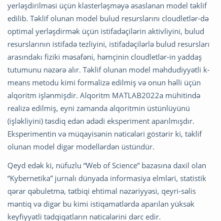
yerləşdirilməsi üçün klasterləşməyə əsaslanan model təklif
edilib. Təklif olunan model bulud resurslarını cloudletlər-də
optimal yerləşdirmək üçün istifadəçilərin aktivliyini, bulud
resurslarının istifadə tezliyini, istifadəçilərlə bulud resursları
arasındakı fiziki məsafəni, həmçinin cloudletlər-in yaddaş
tutumunu nəzərə alır. Təklif olunan model məhdudiyyətli k-
means metodu kimi formalizə edilmiş və onun həlli üçün
alqoritm işlənmişdir. Alqoritm MATLAB2022a mühitində
realizə edilmiş, eyni zamanda alqoritmin üstünlüyünü
(işləkliyini) təsdiq edən ədədi eksperiment aparılmışdır.
Eksperimentin və müqayisənin nəticələri göstərir ki, təklif
olunan model digər modellərdən üstündür.
Qeyd edək ki, nüfuzlu “Web of Science” bazasına daxil olan
“Kybernetika” jurnalı dünyada informasiya elmləri, statistik
qərar qəbuletmə, tətbiqi ehtimal nəzəriyyəsi, qeyri-səlis
məntiq və digər bu kimi istiqamətlərdə aparılan yüksək
keyfiyyətli tədqiqatların nəticələrini dərc edir.