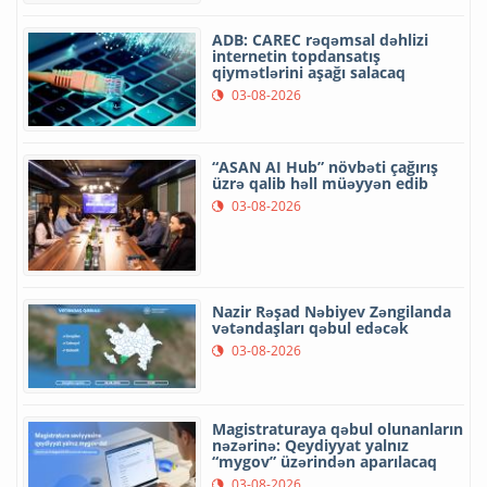
ADB: CAREC rəqəmsal dəhlizi
internetin topdansatış
qiymətlərini aşağı salacaq
03-08-2026
“ASAN AI Hub” növbəti çağırış
üzrə qalib həll müəyyən edib
03-08-2026
Nazir Rəşad Nəbiyev Zəngilanda
vətəndaşları qəbul edəcək
03-08-2026
Magistraturaya qəbul olunanların
nəzərinə: Qeydiyyat yalnız
“mygov” üzərindən aparılacaq
03-08-2026