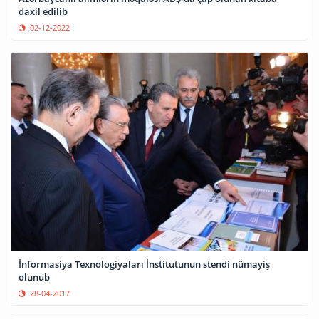
daxil edilib
02-12-2022
İnformasiya Texnologiyaları İnstitutunun stendi nümayiş
olunub
28-04-2017