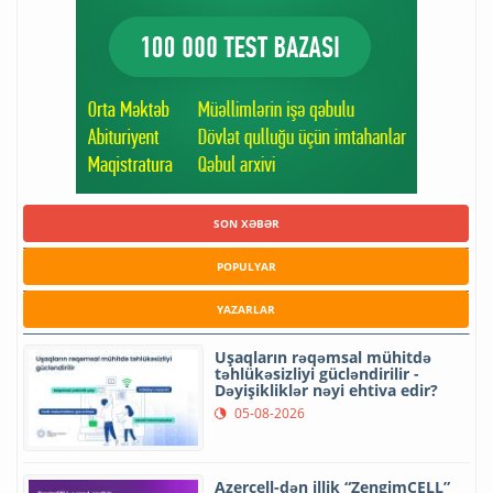
SON XƏBƏR
POPULYAR
YAZARLAR
Uşaqların rəqəmsal mühitdə
təhlükəsizliyi gücləndirilir -
Dəyişikliklər nəyi ehtiva edir?
05-08-2026
Azercell-dən illik “ZengimCELL”