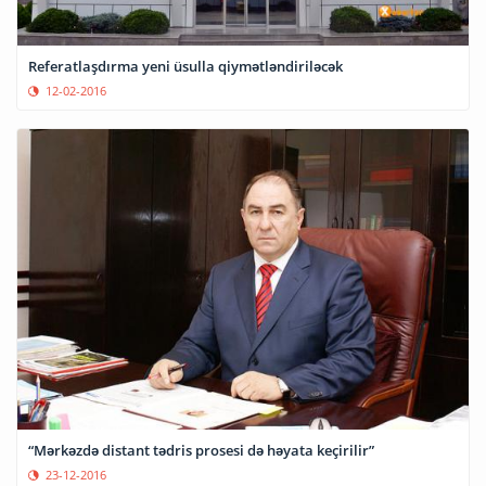
Referatlaşdırma yeni üsulla qiymətləndiriləcək
12-02-2016
“Mərkəzdə distant tədris prosesi də həyata keçirilir”
23-12-2016