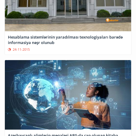
Hesablama sistemlərinin yaradılması texnologiyaları barədə
informasiya nəşr olunub
24-11-2015
Azərbaycanlı alimlərin məqaləsi ABŞ-da çap olunan kitaba