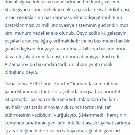
dövlət siyasətinin əsas sənədlərindən biri kimi çıxış edir.
Strategiyada süni intellektin etik çərçivədə inkişaf etdirilməsi,
insan resurslarının hazırlanması, elmi tədqiqat mühitinin
dəstəklənməsi və milli innovasiya sisteminin gücləndirilməsi
kimi mühüm hədəflər əks olunub. Qeyd edilib ki, gələcəyin
peşələri artıq reallığa çevrilməkdədir və bu baxımdan hər bir
gəncin dəyişən dünyaya hazır olması, bilik və bacarıqlarını
davamlı şəkildə yeniləməsi mühüm əhəmiyyət kəsb edir.
A.Zamanov bu baxımdan tədbirin əhəmiyyətə malik
olduğunu deyib.
Daha sonra ADPU-nun “Enactus” komandasının rəhbəri
Şahin Məmmədli tədbirin təşkilində məqsəd və prioritet
istiqamətlər barədə məlumat verib, tələbələrin bu kimi
layihələr vasitəsilə innovativ düşüncə tərzini inkişaf
etdirməsinin vacibliyini vurğulayıb. Ş.Məmmədli, həmçinin
komanda tərəfindən yeni süni intellekt əsaslı layihə üzərində
iş aparıldığını bildirib və bu sahəyə marağı olan gəncləri