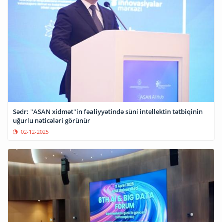
Sədr: "ASAN xidmət"in fəaliyyətində süni intellektin tətbiqinin
uğurlu nəticələri görünür
02-12-2025