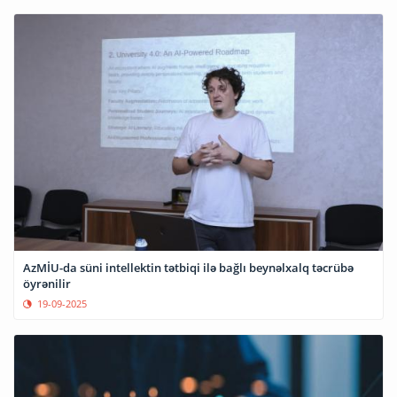
AzMİU-da süni intellektin tətbiqi ilə bağlı beynəlxalq təcrübə
öyrənilir
19-09-2025