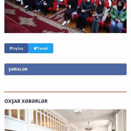
Paylaş
Tweet
ŞƏRHLƏR
OXŞAR XƏBƏRLƏR