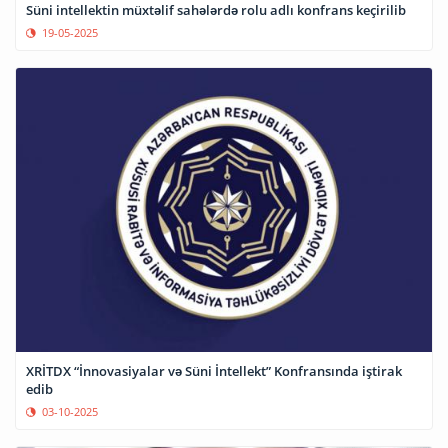
Süni intellektin müxtəlif sahələrdə rolu adlı konfrans keçirilib
19-05-2025
XRİTDX “İnnovasiyalar və Süni İntellekt” Konfransında iştirak
edib
03-10-2025