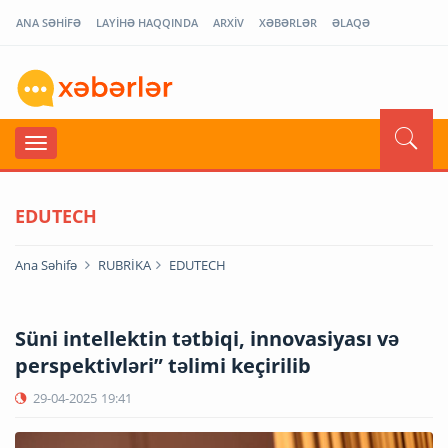
ANA SƏHİFƏ
LAYİHƏ HAQQINDA
ARXİV
XƏBƏRLƏR
ƏLAQƏ
EDUTECH
Ana Səhifə
RUBRİKA
EDUTECH
Süni intellektin tətbiqi, innovasiyası və
perspektivləri” təlimi keçirilib
29-04-2025
19:41