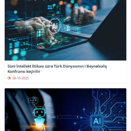
Süni İntellekt Etikası üzrə Türk Dünyasının I Beynəlxalq
Konfransı keçirilir
28-10-2025