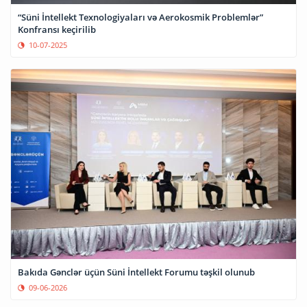
“Süni İntellekt Texnologiyaları və Aerokosmik Problemlər”
Konfransı keçirilib
10-07-2025
Bakıda Gənclər üçün Süni İntellekt Forumu təşkil olunub
09-06-2026