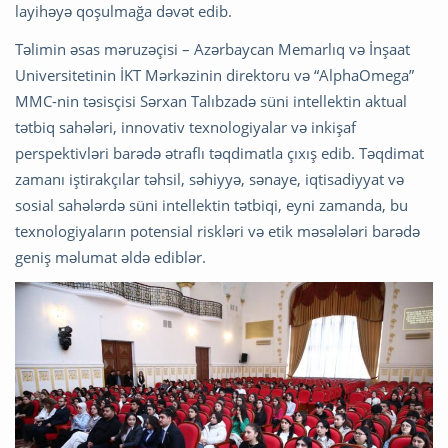
layihəyə qoşulmağa dəvət edib.
Təlimin əsas məruzəçisi – Azərbaycan Memarlıq və İnşaat
Universitetinin İKT Mərkəzinin direktoru və “AlphaOmega”
MMC-nin təsisçisi Sərxan Talıbzadə süni intellektin aktual
tətbiq sahələri, innovativ texnologiyalar və inkişaf
perspektivləri barədə ətraflı təqdimatla çıxış edib. Təqdimat
zamanı iştirakçılar təhsil, səhiyyə, sənaye, iqtisadiyyat və
sosial sahələrdə süni intellektin tətbiqi, eyni zamanda, bu
texnologiyaların potensial riskləri və etik məsələləri barədə
geniş məlumat əldə ediblər.