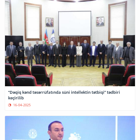
“Dəqiq kənd təsərrüfatında süni intellektin tətbiqi” tədbiri
keçirilib
16-04-2025