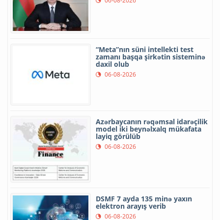
06-08-2026
“Meta”nın süni intellekti test
zamanı başqa şirkətin sisteminə
daxil olub
06-08-2026
Azərbaycanın rəqəmsal idarəçilik
model iki beynəlxalq mükafata
layiq görülüb
06-08-2026
DSMF 7 ayda 135 minə yaxın
elektron arayış verib
06-08-2026