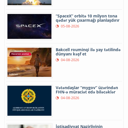
“SpaceX” orbitə 10 milyon tona
qədər yük çıxarmağı planlaşdırır
05-08-2026
Bakcell rouminqi ilə yay tətilində
dünyanı kəşf et
04-08-2026
Vətəndaşlar “mygov” üzərindən
FHN-ə müraciət edə biləcəklər
04-08-2026
İqtisadiyyat Nazirliyinin