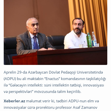
Aprelin 29-da Azərbaycan Dövlət Pedaqoji Universitetində
(ADPU) bu ali məktəbin “Enactus” komandasının təşkilatçılığı
ilə “Gələcəyin intellekti: süni intellektin tətbiqi, innovasiyası
və perspektivləri” mövzusunda təlim keçirilib.
Xeberler.az
məlumat verir ki, tədbiri ADPU-nun elm və
innovasiyalar üzrə prorektoru professor Asəf Zamanov