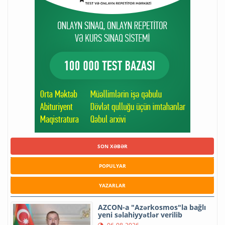
SON XƏBƏR
POPULYAR
YAZARLAR
AZCON-a "Azərkosmos"la bağlı
yeni səlahiyyətlər verilib