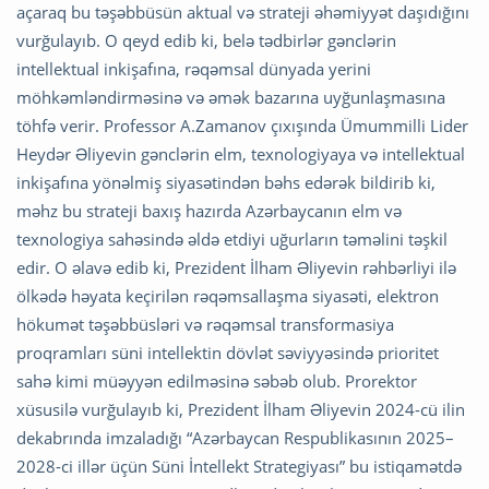
açaraq bu təşəbbüsün aktual və strateji əhəmiyyət daşıdığını
vurğulayıb. O qeyd edib ki, belə tədbirlər gənclərin
intellektual inkişafına, rəqəmsal dünyada yerini
möhkəmləndirməsinə və əmək bazarına uyğunlaşmasına
töhfə verir. Professor A.Zamanov çıxışında Ümummilli Lider
Heydər Əliyevin gənclərin elm, texnologiyaya və intellektual
inkişafına yönəlmiş siyasətindən bəhs edərək bildirib ki,
məhz bu strateji baxış hazırda Azərbaycanın elm və
texnologiya sahəsində əldə etdiyi uğurların təməlini təşkil
edir. O əlavə edib ki, Prezident İlham Əliyevin rəhbərliyi ilə
ölkədə həyata keçirilən rəqəmsallaşma siyasəti, elektron
hökumət təşəbbüsləri və rəqəmsal transformasiya
proqramları süni intellektin dövlət səviyyəsində prioritet
sahə kimi müəyyən edilməsinə səbəb olub. Prorektor
xüsusilə vurğulayıb ki, Prezident İlham Əliyevin 2024-cü ilin
dekabrında imzaladığı “Azərbaycan Respublikasının 2025–
2028-ci illər üçün Süni İntellekt Strategiyası” bu istiqamətdə