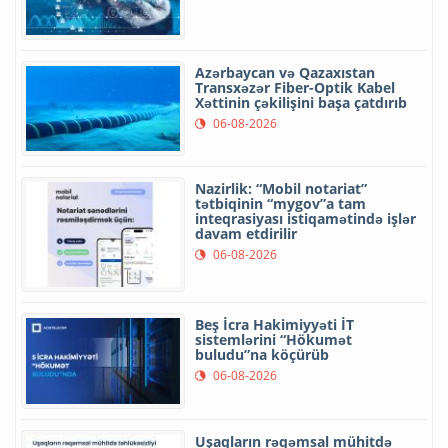
Azərbaycan və Qazaxıstan
Transxəzər Fiber-Optik Kabel
Xəttinin çəkilişini başa çatdırıb
06-08-2026
Nazirlik: “Mobil notariat”
tətbiqinin “mygov”a tam
inteqrasiyası istiqamətində işlər
davam etdirilir
06-08-2026
Beş İcra Hakimiyyəti İT
sistemlərini “Hökumət
buludu”na köçürüb
06-08-2026
Uşaqların rəqəmsal mühitdə