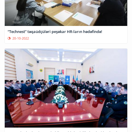
“Technest” təqaüdçüləri peşəkar HR-ların hədəfində!
20-10-2022