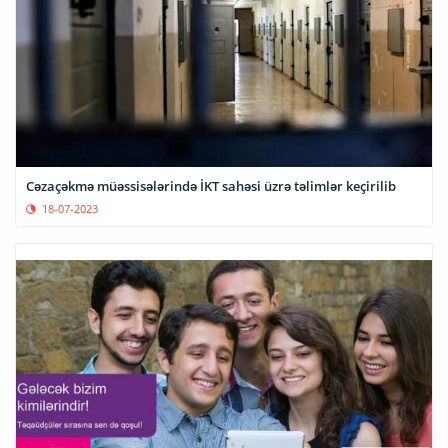
Cəzaçəkmə müəssisələrində İKT sahəsi üzrə təlimlər keçirilib
18-07-2023