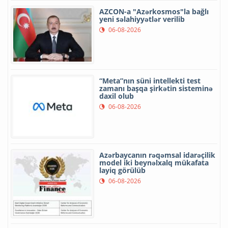
AZCON-a "Azərkosmos"la bağlı
yeni səlahiyyətlər verilib
06-08-2026
“Meta”nın süni intellekti test
zamanı başqa şirkətin sisteminə
daxil olub
06-08-2026
Azərbaycanın rəqəmsal idarəçilik
model iki beynəlxalq mükafata
layiq görülüb
06-08-2026