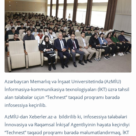
Azərbaycan Memarlıq və İnşaat Universitetində (AzMİU)
İnformasiya-kommunikasiya texnologiyaları (İKT) üzrə təhsil
alan tələbələr üçün “Technest” təqaüd proqramı barədə
infosessiya keçirilib.
AzMİU-dan Xeberler.az-a bildirilib ki, infosessiya tələbələri
İnnovasiya və Rəqəmsal İnkişaf Agentliyinin həyata keçirdiyi
“Technest” təqaüd proqramı barədə məlumatlandırmaq, İKT