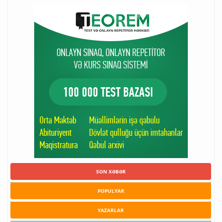
SON XƏBƏR
POPULYAR
YAZARLAR