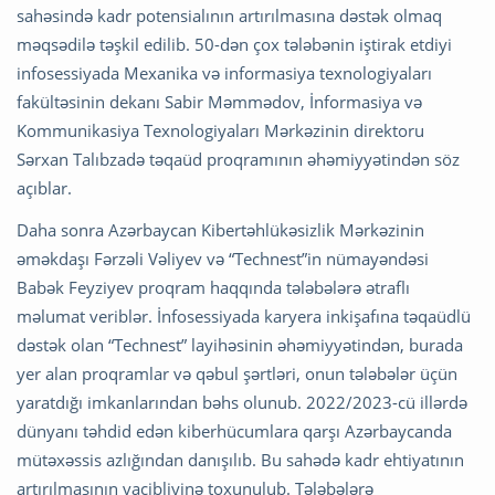
sahəsində kadr potensialının artırılmasına dəstək olmaq
məqsədilə təşkil edilib. 50-dən çox tələbənin iştirak etdiyi
infosessiyada Mexanika və informasiya texnologiyaları
fakültəsinin dekanı Sabir Məmmədov, İnformasiya və
Kommunikasiya Texnologiyaları Mərkəzinin direktoru
Sərxan Talıbzadə təqaüd proqramının əhəmiyyətindən söz
açıblar.
Daha sonra Azərbaycan Kibertəhlükəsizlik Mərkəzinin
əməkdaşı Fərzəli Vəliyev və “Technest”in nümayəndəsi
Babək Feyziyev proqram haqqında tələbələrə ətraflı
məlumat veriblər. İnfosessiyada karyera inkişafına təqaüdlü
dəstək olan “Technest” layihəsinin əhəmiyyətindən, burada
yer alan proqramlar və qəbul şərtləri, onun tələbələr üçün
yaratdığı imkanlarından bəhs olunub. 2022/2023-cü illərdə
dünyanı təhdid edən kiberhücumlara qarşı Azərbaycanda
mütəxəssis azlığından danışılıb. Bu sahədə kadr ehtiyatının
artırılmasının vacibliyinə toxunulub. Tələbələrə