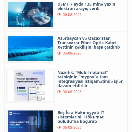
DSMF 7 ayda 135 minə yaxın
elektron arayış verib
06-08-2026
Azərbaycan və Qazaxıstan
Transxəzər Fiber-Optik Kabel
Xəttinin çəkilişini başa çatdırıb
06-08-2026
Nazirlik: “Mobil notariat”
tətbiqinin “mygov”a tam
inteqrasiyası istiqamətində işlər
davam etdirilir
06-08-2026
Beş İcra Hakimiyyəti İT
sistemlərini “Hökumət
buludu”na köçürüb
06-08-2026