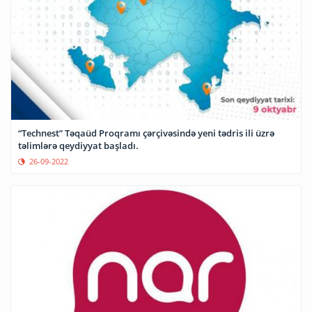
“Technest” Təqaüd Proqramı çərçivəsində yeni tədris ili üzrə
təlimlərə qeydiyyat başladı.
26-09-2022