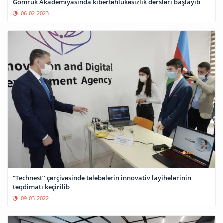
Gömrük Akademiyasında kibertəhlükəsizlik dərsləri başlayıb
06-02-2023
“Technest’’ çərçivəsində tələbələrin innovativ layihələrinin
təqdimatı keçirilib
09-03-2022