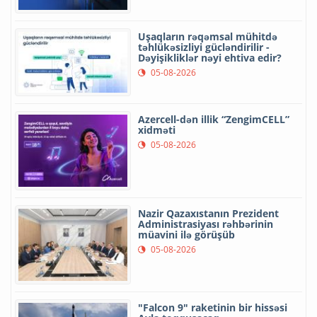
Uşaqların rəqəmsal mühitdə
təhlükəsizliyi gücləndirilir -
Dəyişikliklər nəyi ehtiva edir?
05-08-2026
Azercell-dən illik “ZengimCELL”
xidməti
05-08-2026
Nazir Qazaxıstanın Prezident
Administrasiyası rəhbərinin
müavini ilə görüşüb
05-08-2026
"Falcon 9" raketinin bir hissəsi