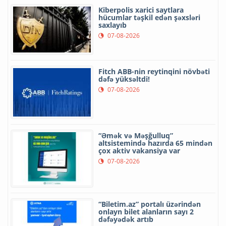
Kiberpolis xarici saytlara
hücumlar təşkil edən şəxsləri
saxlayıb
07-08-2026
Fitch ABB-nin reytinqini növbəti
dəfə yüksəltdi!
07-08-2026
“Əmək və Məşğulluq”
altsistemində hazırda 65 mindən
çox aktiv vakansiya var
07-08-2026
“Biletim.az” portalı üzərindən
onlayn bilet alanların sayı 2
dəfəyədək artıb