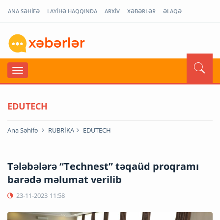
ANA SƏHİFƏ
LAYİHƏ HAQQINDA
ARXİV
XƏBƏRLƏR
ƏLAQƏ
EDUTECH
Ana Səhifə
RUBRİKA
EDUTECH
Tələbələrə “Technest” təqaüd proqramı
barədə məlumat verilib
23-11-2023
11:58