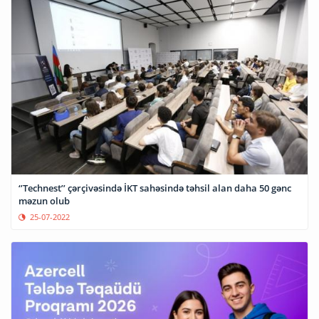
‘’Technest’’ çərçivəsində İKT sahəsində təhsil alan daha 50 gənc
məzun olub
25-07-2022