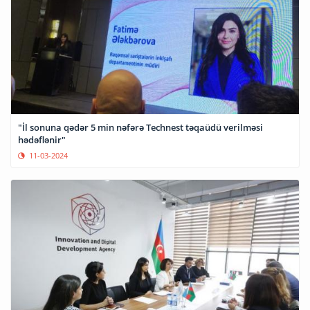
"İl sonuna qədər 5 min nəfərə Technest təqaüdü verilməsi
hədəflənir"
11-03-2024