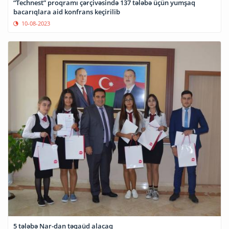
“Technest” proqramı çərçivəsində 137 tələbə üçün yumşaq
bacarıqlara aid konfrans keçirilib
10-08-2023
5 tələbə Nar-dan təqaüd alacaq