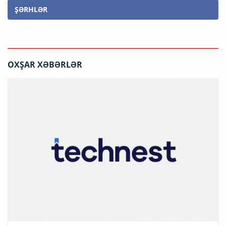
ŞƏRHLƏR
OXŞAR XƏBƏRLƏR