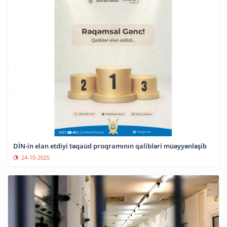
DİN-in elan etdiyi təqaüd proqramının qalibləri müəyyənləşib
24-10-2025