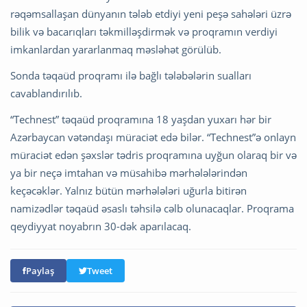
rəqəmsallaşan dünyanın tələb etdiyi yeni peşə sahələri üzrə
bilik və bacarıqları təkmilləşdirmək və proqramın verdiyi
imkanlardan yararlanmaq məsləhət görülüb.
Sonda təqaüd proqramı ilə bağlı tələbələrin sualları
cavablandırılıb.
“Technest” təqaüd proqramına 18 yaşdan yuxarı hər bir
Azərbaycan vətəndaşı müraciət edə bilər. “Technest”ə onlayn
müraciət edən şəxslər tədris proqramına uyğun olaraq bir və
ya bir neçə imtahan və müsahibə mərhələlərindən
keçəcəklər. Yalnız bütün mərhələləri uğurla bitirən
namizədlər təqaüd əsaslı təhsilə cəlb olunacaqlar. Proqrama
qeydiyyat noyabrın 30-dək aparılacaq.
Paylaş
Tweet