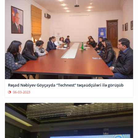
Rəşad Nəbiyev Göyçayda “Technest” təqaüdçüləri ilə görüşüb
06-03-2023