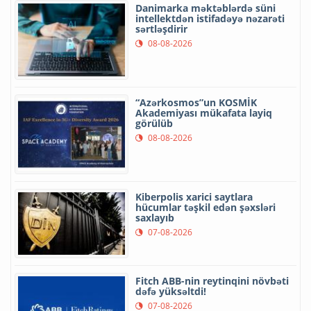
Danimarka məktəblərdə süni
intellektdən istifadəyə nəzarəti
sərtləşdirir
08-08-2026
“Azərkosmos”un KOSMİK
Akademiyası mükafata layiq
görülüb
08-08-2026
Kiberpolis xarici saytlara
hücumlar təşkil edən şəxsləri
saxlayıb
07-08-2026
Fitch ABB-nin reytinqini növbəti
dəfə yüksəltdi!
07-08-2026