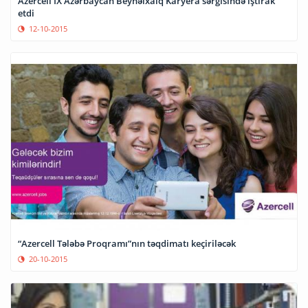
Azercell IX Azərbaycan Beynəlxalq Karyera sərgisində iştirak
etdi
12-10-2015
“Azercell Tələbə Proqramı”nın təqdimatı keçiriləcək
20-10-2015