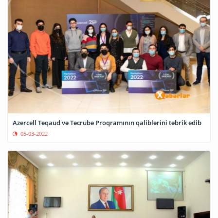
Azercell Təqaüd və Təcrübə Proqramının qaliblərini təbrik edib
05-03-2022