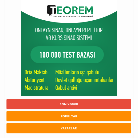
SON XƏBƏR
POPULYAR
YAZARLAR