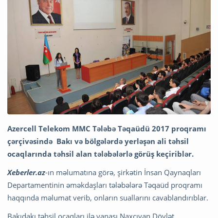
Azercell Telekom MMC Tələbə Təqaüdü 2017 proqramı
çərçivəsində Bakı və bölgələrdə yerləşən ali təhsil
ocaqlarında təhsil alan tələbələrlə görüş keçiriblər.
Xeberler.az
-ın məlumatına görə, şirkətin İnsan Qaynaqları
Departamentinin əməkdaşları tələbələrə Təqaüd proqramı
haqqında məlumat verib, onların suallarını cavablandırıblar.
Bakıdakı təhsil ocaqları ilə yanaşı Naxçıvan Dövlət