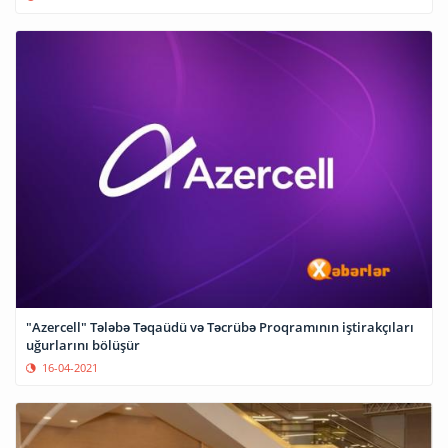
"Azercell" Tələbə Təqaüdü və Təcrübə Proqramının iştirakçıları
uğurlarını bölüşür
16-04-2021