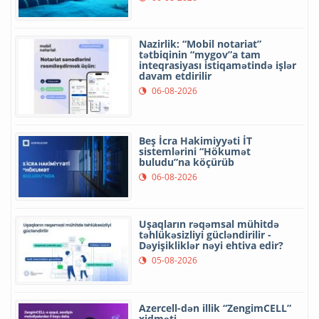
Nazirlik: “Mobil notariat”
tətbiqinin “mygov”a tam
inteqrasiyası istiqamətində işlər
davam etdirilir
06-08-2026
Beş İcra Hakimiyyəti İT
sistemlərini “Hökumət
buludu”na köçürüb
06-08-2026
Uşaqların rəqəmsal mühitdə
təhlükəsizliyi gücləndirilir -
Dəyişikliklər nəyi ehtiva edir?
05-08-2026
Azercell-dən illik “ZengimCELL”
xidməti