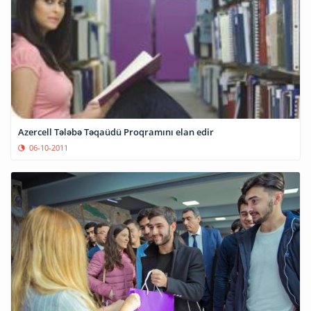
Azercell Tələbə Təqaüdü Proqramını elan edir
06-10-2011