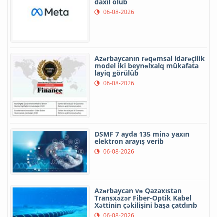
daxil olub
06-08-2026
Azərbaycanın rəqəmsal idarəçilik
model iki beynəlxalq mükafata
layiq görülüb
06-08-2026
DSMF 7 ayda 135 minə yaxın
elektron arayış verib
06-08-2026
Azərbaycan və Qazaxıstan
Transxəzər Fiber-Optik Kabel
Xəttinin çəkilişini başa çatdırıb
06-08-2026