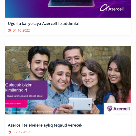
Uğurlu karyeraya Azercell-lə addımla!
04-10-2022
Azercell tələbələrə aylıq təqaüd verəcək
18-09-2017