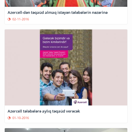
Azercell-dən təqaüd almaq istəyən tələbələrin nəzərinə
02-11-2016
Azercell tələbələrə aylıq təqaüd verəcək
01-10-2016