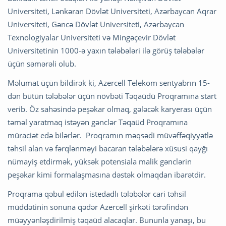
Universiteti, Lənkəran Dövlət Universiteti, Azərbaycan Aqrar
Universiteti, Gəncə Dövlət Universiteti, Azərbaycan
Texnologiyalar Universiteti və Mingəçevir Dövlət
Universitetinin 1000-ə yaxın tələbələri ilə görüş tələbələr
üçün səmərəli olub.
Məlumat üçün bildirək ki, Azercell Telekom sentyabrın 15-
dən bütün tələbələr üçün növbəti Təqaüdü Proqramına start
verib. Öz sahəsində peşəkar olmaq, gələcək karyerası üçün
təməl yaratmaq istəyən gənclər Təqaüd Proqramına
müraciət edə bilərlər. Proqramın məqsədi müvəffəqiyyətlə
təhsil alan və fərqlənməyi bacaran tələbələrə xüsusi qayğı
nümayiş etdirmək, yüksək potensiala malik gənclərin
peşəkar kimi formalaşmasına dəstək olmaqdan ibarətdir.
Proqrama qəbul edilən istedadlı tələbələr cari təhsil
müddətinin sonuna qədər Azercell şirkəti tərəfindən
müəyyənləşdirilmiş təqaüd alacaqlar. Bununla yanaşı, bu