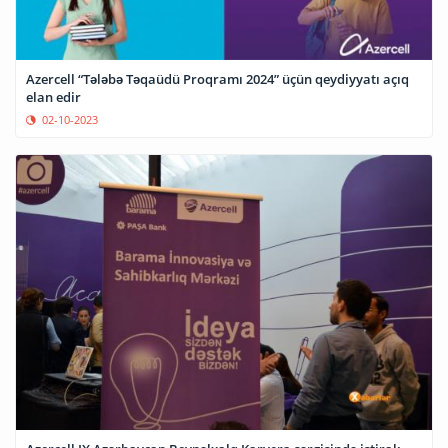
Azercell “Tələbə Təqaüdü Proqramı 2024” üçün qeydiyyatı açıq
elan edir
02-10-2023