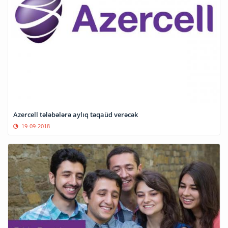
Azercell tələbələrə aylıq təqaüd verəcək
19-09-2018