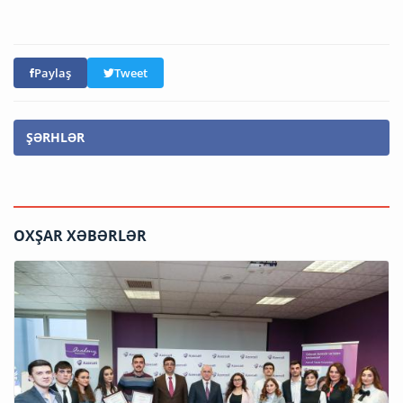
Paylaş
Tweet
ŞƏRHLƏR
OXŞAR XƏBƏRLƏR