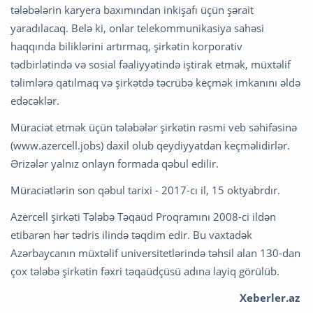
tələbələrin karyera baxımından inkişafı üçün şərait
yaradılacaq. Belə ki, onlar telekommunikasiya sahəsi
haqqında biliklərini artırmaq, şirkətin korporativ
tədbirlətində və sosial fəaliyyətində iştirak etmək, müxtəlif
təlimlərə qatılmaq və şirkətdə təcrübə keçmək imkanını əldə
edəcəklər.
Müraciət etmək üçün tələbələr şirkətin rəsmi veb səhifəsinə
(www.azercell.jobs) daxil olub qeydiyyatdan keçməlidirlər.
Ərizələr yalnız onlayn formada qəbul edilir.
Müraciətlərin son qəbul tarixi - 2017-cı il, 15 oktyabrdır.
Azercell şirkəti Tələbə Təqaüd Proqramını 2008-ci ildən
etibarən hər tədris ilində təqdim edir. Bu vaxtadək
Azərbaycanın müxtəlif universitetlərində təhsil alan 130-dan
çox tələbə şirkətin fəxri təqaüdçüsü adına layiq görülüb.
Xeberler.az