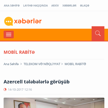
ANA SƏHİFƏ
LAYİHƏ HAQQINDA
ARXİV
XƏBƏRLƏR
ƏLAQƏ
MOBİL RABİTƏ
Ana Səhifə
TELEKOM VƏ NƏQLİYYAT
MOBİL RABİTƏ
Azercell tələbələrlə görüşüb
14-10-2017
12:16