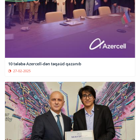
10 tələbə Azercell-dən təqaüd qazanıb
27-02-2025