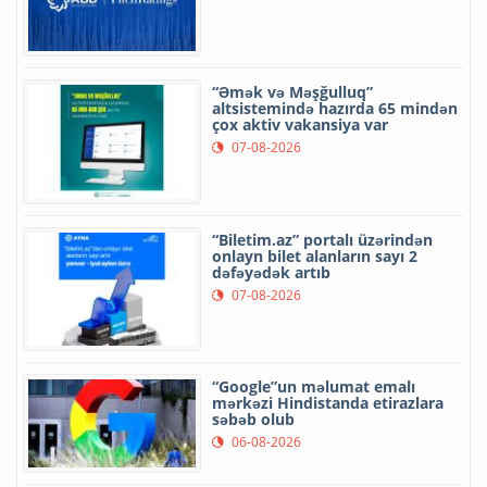
“Əmək və Məşğulluq”
altsistemində hazırda 65 mindən
çox aktiv vakansiya var
07-08-2026
“Biletim.az” portalı üzərindən
onlayn bilet alanların sayı 2
dəfəyədək artıb
07-08-2026
“Google”un məlumat emalı
mərkəzi Hindistanda etirazlara
səbəb olub
06-08-2026