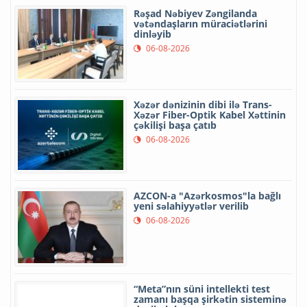
Rəşad Nəbiyev Zəngilanda
vətəndaşların müraciətlərini
dinləyib
06-08-2026
Xəzər dənizinin dibi ilə Trans-
Xəzər Fiber-Optik Kabel Xəttinin
çəkilişi başa çatıb
06-08-2026
AZCON-a "Azərkosmos"la bağlı
yeni səlahiyyətlər verilib
06-08-2026
“Meta”nın süni intellekti test
zamanı başqa şirkətin sisteminə