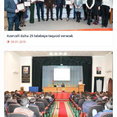
Azercell daha 25 tələbəyə təqaüd verəcək
09-01-2018