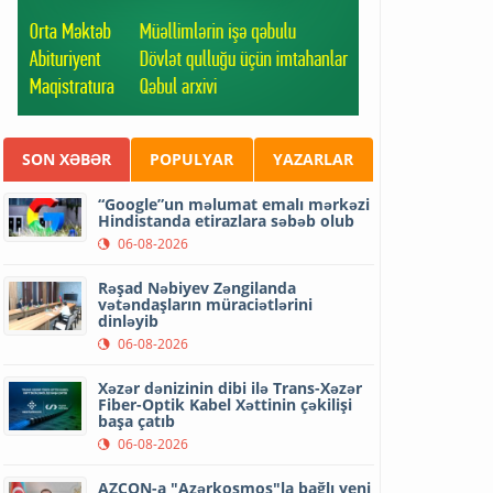
SON XƏBƏR
POPULYAR
YAZARLAR
“Google”un məlumat emalı mərkəzi
Hindistanda etirazlara səbəb olub
06-08-2026
Rəşad Nəbiyev Zəngilanda
vətəndaşların müraciətlərini
dinləyib
06-08-2026
Xəzər dənizinin dibi ilə Trans-Xəzər
Fiber-Optik Kabel Xəttinin çəkilişi
başa çatıb
06-08-2026
AZCON-a "Azərkosmos"la bağlı yeni