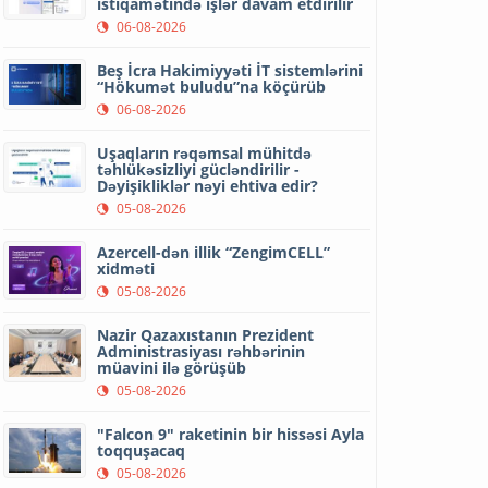
istiqamətində işlər davam etdirilir
06-08-2026
Beş İcra Hakimiyyəti İT sistemlərini
“Hökumət buludu”na köçürüb
06-08-2026
Uşaqların rəqəmsal mühitdə
təhlükəsizliyi gücləndirilir -
Dəyişikliklər nəyi ehtiva edir?
05-08-2026
Azercell-dən illik “ZengimCELL”
xidməti
05-08-2026
Nazir Qazaxıstanın Prezident
Administrasiyası rəhbərinin
müavini ilə görüşüb
05-08-2026
"Falcon 9" raketinin bir hissəsi Ayla
toqquşacaq
05-08-2026