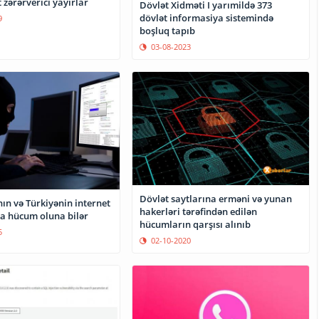
t zərərverici yayırlar
Dövlət Xidməti I yarımildə 373
dövlət informasiya sistemində
9
boşluq tapıb
03-08-2023
Dövlət saytlarına erməni və yunan
ın və Türkiyənin internet
hakerləri tərəfindən edilən
na hücum oluna bilər
hücumların qarşısı alınıb
5
02-10-2020