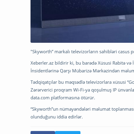
"Skyworth” markalı televizorların sahibləri casus 
Xeberler.az bildirir ki, bu barədə Xüsusi Rabitə v
İnsidentlərinə Qarşı Mübarizə Mərkəzindən məluma
Tədqiqatçılar bu məqsədlə televizorlara xüsusi “Go
Zərərverici proqram Wi-Fi-ya qoşulmuş IP ünvanlar
data.com platformasına ötürür.
“Skyworth”un nümayəndələri məlumat toplanmasını
olunduğunu iddia edirlər.