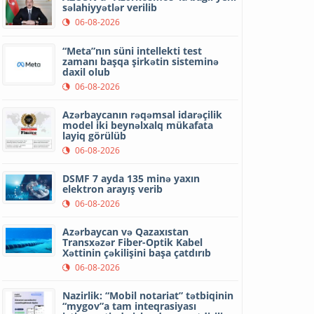
səlahiyyətlər verilib
06-08-2026
“Meta”nın süni intellekti test
zamanı başqa şirkətin sisteminə
daxil olub
06-08-2026
Azərbaycanın rəqəmsal idarəçilik
model iki beynəlxalq mükafata
layiq görülüb
06-08-2026
DSMF 7 ayda 135 minə yaxın
elektron arayış verib
06-08-2026
Azərbaycan və Qazaxıstan
Transxəzər Fiber-Optik Kabel
Xəttinin çəkilişini başa çatdırıb
06-08-2026
Nazirlik: “Mobil notariat” tətbiqinin
“mygov”a tam inteqrasiyası