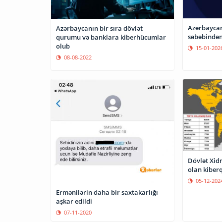
Azərbaycan
Azərbaycanın bir sıra dövlət
səbəbindən
qurumu və banklara kiberhücumlar
olub
15-01-202
08-08-2022
Dövlət Xidm
olan kiber
05-12-202
Ermənilərin daha bir saxtakarlığı
aşkar edildi
07-11-2020