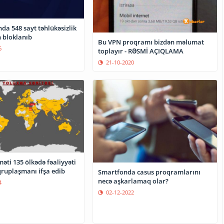
da 548 sayt təhlükəsizlik
 bloklanıb
Bu VPN proqramı bizdən məlumat
6
toplayır - RƏSMİ AÇIQLAMA
21-10-2020
əti 135 ölkədə fəaliyyəti
qruplaşmanı ifşa edib
Smartfonda casus proqramlarını
necə aşkarlamaq olar?
4
02-12-2022