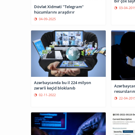
bir çox say
Dövlət Xidməti "Telegram"
03-04-201
hücumlarını araşdırır
04-09-2025
Azərbaycanda bu il 224 milyon
Azərbaycan
zərərli keçid bloklanıb
resursları
02-11-2022
22-04-201