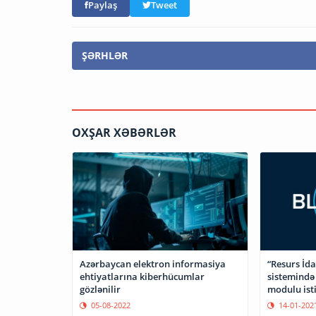
Paylaş
Tweet
ŞƏRHLƏR
OXŞAR XƏBƏRLƏR
Azərbaycan elektron informasiya
“Resurs İd
ehtiyatlarına kiberhücumlar
sistemində 
gözlənilir
modulu isti
05-08-2022
14-01-202