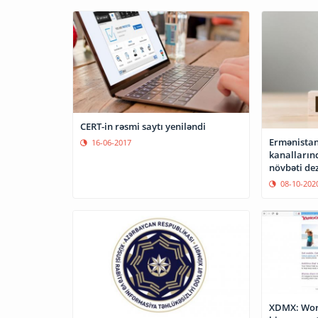
CERT-in rəsmi saytı yeniləndi
Ermənistan
16-06-2017
kanalların
növbəti de
08-10-202
XDMX: Word