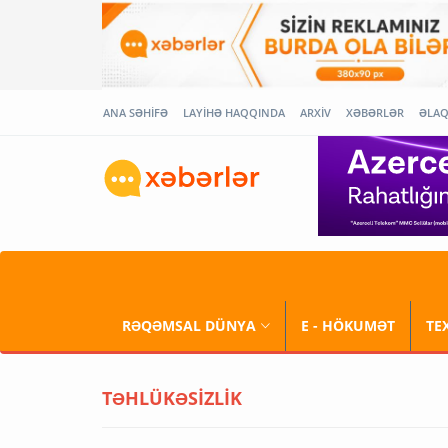
ANA SƏHİFƏ
LAYİHƏ HAQQINDA
ARXİV
XƏBƏRLƏR
ƏLA
RƏQƏMSAL DÜNYA
E - HÖKUMƏT
TE
TƏHLÜKƏSİZLİK