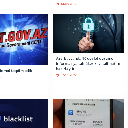
14-08-2017
Azərbaycanda 90 dövlət qurumu
informasiya təhlükəsizliyi təlimatını
hazırlayıb
xidmət təqdim edib
02-11-2022
6