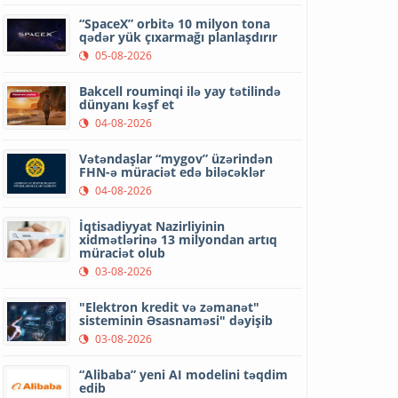
“SpaceX” orbitə 10 milyon tona
qədər yük çıxarmağı planlaşdırır
05-08-2026
Bakcell rouminqi ilə yay tətilində
dünyanı kəşf et
04-08-2026
Vətəndaşlar “mygov” üzərindən
FHN-ə müraciət edə biləcəklər
04-08-2026
İqtisadiyyat Nazirliyinin
xidmətlərinə 13 milyondan artıq
müraciət olub
03-08-2026
"Elektron kredit və zəmanət"
sisteminin Əsasnaməsi" dəyişib
03-08-2026
“Alibaba” yeni AI modelini təqdim
edib