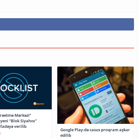
arəetmə Mərkəzi”
yeni “Blok Siyahısı”
fadəyə verilib
Google Play-də casus proqram aşkar
1
edilib