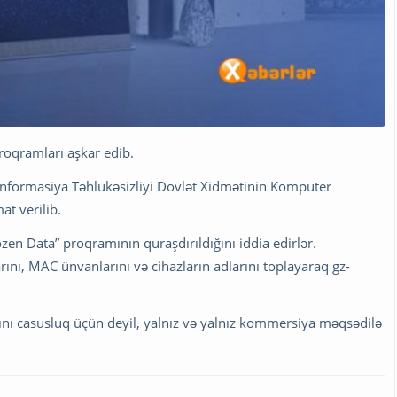
proqramları aşkar edib.
ə İnformasiya Təhlükəsizliyi Dövlət Xidmətinin Kompüter
t verilib.
zen Data” proqramının quraşdırıldığını iddia edirlər.
ını, MAC ünvanlarını və cihazların adlarını toplayaraq gz-
 casusluq üçün deyil, yalnız və yalnız kommersiya məqsədilə