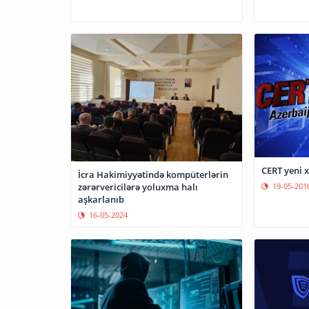
CERT yeni 
İcra Hakimiyyətində kompüterlərin
19-05-201
zərərvericilərə yoluxma halı
aşkarlanıb
16-05-2024