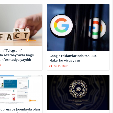
ın "Telegram"
da Azərbaycanla bağlı
Google reklamlarında təhlükə-
zinformasiya yayılıb
Hakerlər virus yayır
0
22-11-2022
press və Joomla-da olan