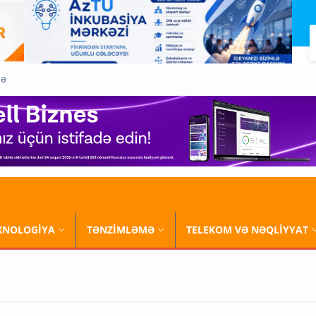
QƏ
XNOLOGİYA
TƏNZİMLƏMƏ
TELEKOM VƏ NƏQLİYYAT