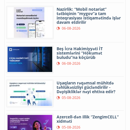
Nazirlik: “Mobil notariat”
tətbiqinin “mygov”a tam
inteqrasiyası istiqamətində işlər
davam etdirilir
06-08-2026
Beş İcra Hakimiyyəti İT
sistemlərini “Hökumət
buludu”na köçürüb
06-08-2026
Uşaqların rəqəmsal mühitdə
təhlükəsizliyi gücləndirilir -
Dəyişikliklər nəyi ehtiva edir?
05-08-2026
Azercell-dən illik “ZengimCELL”
xidməti
05-08-2026