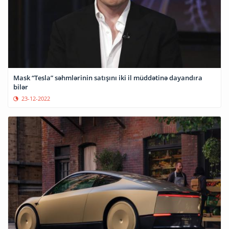
Mask “Tesla” səhmlərinin satışını iki il müddətinə dayandıra
bilər
23-12-2022