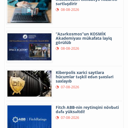
sərtləşdirir
08-08-2026
“Azərkosmos”un KOSMİK
Akademiyası mükafata layiq
görülüb
08-08-2026
Kiberpolis xarici saytlara
hücumlar təşkil edən şəxsləri
saxlayıb
07-08-2026
Fitch ABB-nin reytinqini növbəti
dəfə yüksəltdi!
07-08-2026