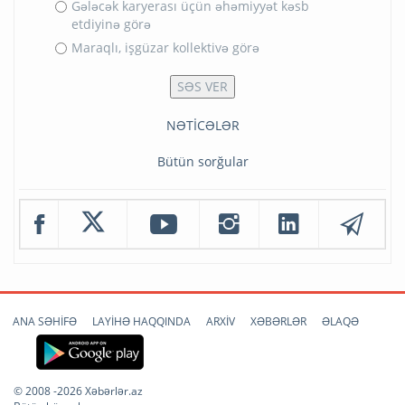
Gələcək karyerası üçün əhəmiyyət kəsb
etdiyinə görə
Maraqlı, işgüzar kollektivə görə
NƏTİCƏLƏR
Bütün sorğular
ANA SƏHİFƏ
LAYİHƏ HAQQINDA
ARXİV
XƏBƏRLƏR
ƏLAQƏ
© 2008 -2026 Xəbərlər.az