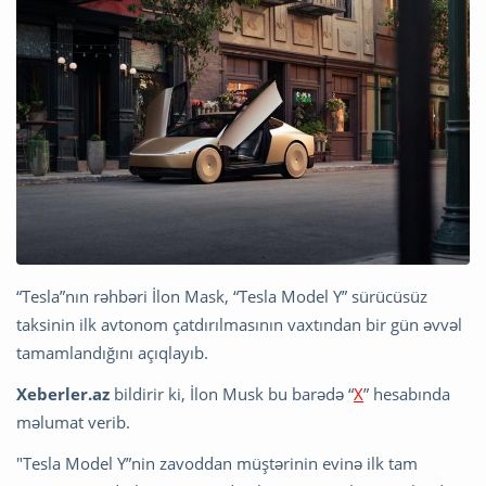
“Tesla”nın rəhbəri İlon Mask, “Tesla Model Y” sürücüsüz
taksinin ilk avtonom çatdırılmasının vaxtından bir gün əvvəl
tamamlandığını açıqlayıb.
Xeberler.az
bildirir ki, İlon Musk bu barədə “
X
” hesabında
məlumat verib.
"Tesla Model Y”nin zavoddan müştərinin evinə ilk tam