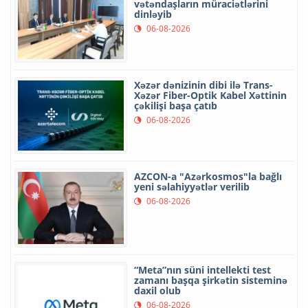
vətəndaşların müraciətlərini
dinləyib
06-08-2026
Xəzər dənizinin dibi ilə Trans-
Xəzər Fiber-Optik Kabel Xəttinin
çəkilişi başa çatıb
06-08-2026
AZCON-a "Azərkosmos"la bağlı
yeni səlahiyyətlər verilib
06-08-2026
“Meta”nın süni intellekti test
zamanı başqa şirkətin sisteminə
daxil olub
06-08-2026