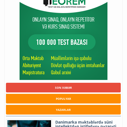
SON XƏBƏR
POPULYAR
YAZARLAR
Danimarka məktəblərdə süni
intellektdən istifadəyə nəzarəti