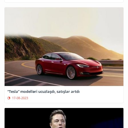
“Tesla” modelləri ucuzlaşdı, satışlar artdı
17-08-2023