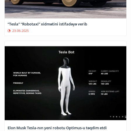
“Tesla” “Robotaxi” xidmətini istifadəyə verib
23-06-2025
Elon Musk Tesla-nın yeni robotu Optimus-u təqdim etdi