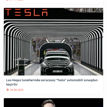
Las-Veqas tunellərində sürücüsüz “Tesla” avtomobili sınaqdan
keçirilir
29-08-2025