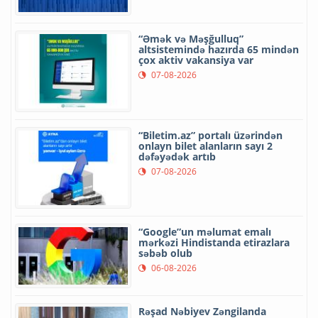
“Əmək və Məşğulluq”
altsistemində hazırda 65 mindən
çox aktiv vakansiya var
07-08-2026
“Biletim.az” portalı üzərindən
onlayn bilet alanların sayı 2
dəfəyədək artıb
07-08-2026
“Google”un məlumat emalı
mərkəzi Hindistanda etirazlara
səbəb olub
06-08-2026
Rəşad Nəbiyev Zəngilanda