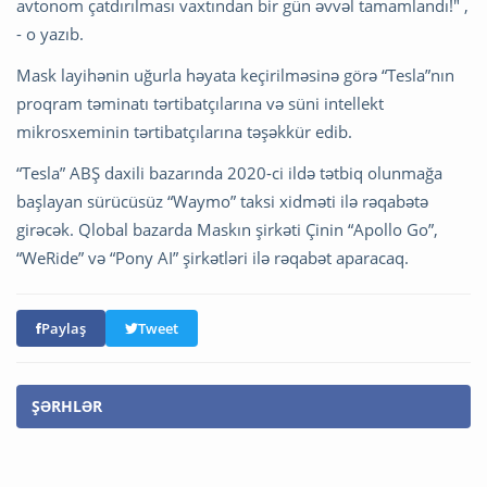
avtonom çatdırılması vaxtından bir gün əvvəl tamamlandı!" ,
- o yazıb.
Mask layihənin uğurla həyata keçirilməsinə görə “Tesla”nın
proqram təminatı tərtibatçılarına və süni intellekt
mikrosxeminin tərtibatçılarına təşəkkür edib.
“Tesla” ABŞ daxili bazarında 2020-ci ildə tətbiq olunmağa
başlayan sürücüsüz “Waymo” taksi xidməti ilə rəqabətə
girəcək. Qlobal bazarda Maskın şirkəti Çinin “Apollo Go”,
“WeRide” və “Pony AI” şirkətləri ilə rəqabət aparacaq.
Paylaş
Tweet
ŞƏRHLƏR