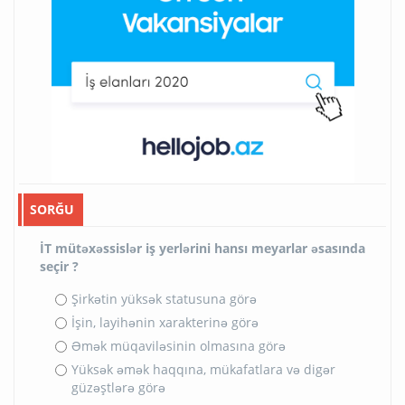
SORĞU
İT mütəxəssislər iş yerlərini hansı meyarlar əsasında
seçir ?
Şirkətin yüksək statusuna görə
İşin, layihənin xarakterinə görə
Əmək müqaviləsinin olmasına görə
Yüksək əmək haqqına, mükafatlara və digər
güzəştlərə görə