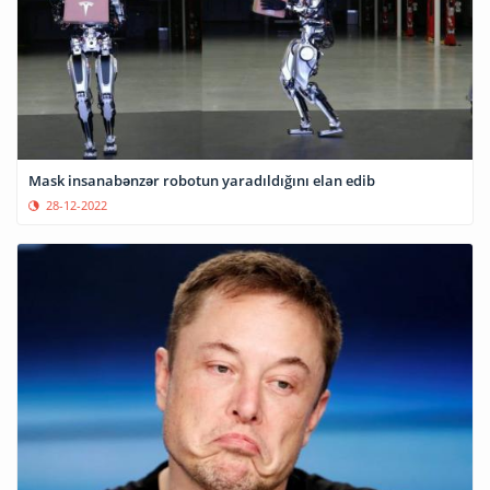
Mask insanabənzər robotun yaradıldığını elan edib
28-12-2022