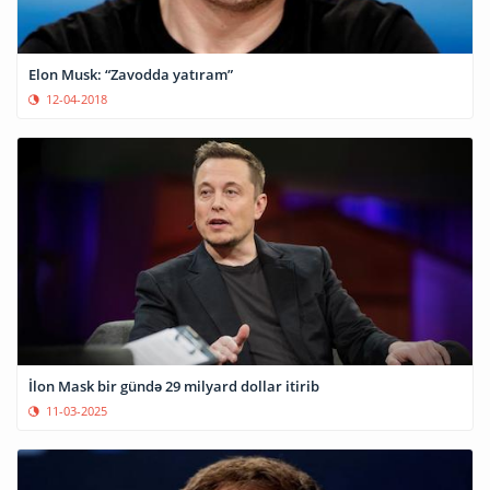
Elon Musk: “Zavodda yatıram”
12-04-2018
İlon Mask bir gündə 29 milyard dollar itirib
11-03-2025