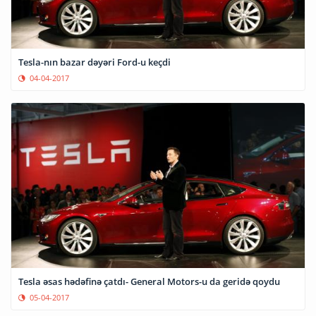
Tesla-nın bazar dəyəri Ford-u keçdi
04-04-2017
Tesla əsas hədəfinə çatdı- General Motors-u da geridə qoydu
05-04-2017