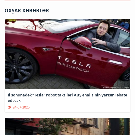
OXŞAR XƏBƏRLƏR
İl sonunadək “Tesla” robot taksiləri ABŞ əhalisinin yarısını əhatə
edəcək
24-07-2025