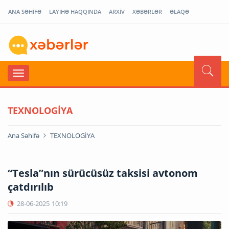
ANA SƏHİFƏ
LAYİHƏ HAQQINDA
ARXİV
XƏBƏRLƏR
ƏLAQƏ
TEXNOLOGİYA
Ana Səhifə
TEXNOLOGİYA
“Tesla”nın sürücüsüz taksisi avtonom
çatdırılıb
28-06-2025
10:19