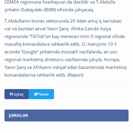
CEMEA regionuna Azərbaycan da daxildir və T.Abdulla
şirkətin Dubaydakı (BƏƏ) ofisində çalışacaq.
T.Abdullanın biznes sektorunda 20 ildən artıq iş təcrübəsi
var və bundan əvvəl Yaxın Şərq- Afrika-Cənubi Asiya
regionunda “TikTok”un baş meneceri kimi 9 regional ofisdə
müvafiq komandalara rəhbərlik edib. O, həmçinin 10 il
ərzində “Google” şirkətində müxtəlif vəzifələrdə, ən son
regional marketinq direktoru vəzifəsində çalışıb, Avropa,
Yaxın Şərq və Afrikanın inkişaf edən bazarlarında marketinq
komandalarına rəhbərlik edib. (Report)
Paylaş
Tweet
ŞƏRHLƏR