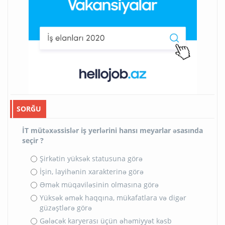
SORĞU
İT mütəxəssislər iş yerlərini hansı meyarlar əsasında
seçir ?
Şirkətin yüksək statusuna görə
İşin, layihənin xarakterinə görə
Əmək müqaviləsinin olmasına görə
Yüksək əmək haqqına, mükafatlara və digər
güzəştlərə görə
Gələcək karyerası üçün əhəmiyyət kəsb