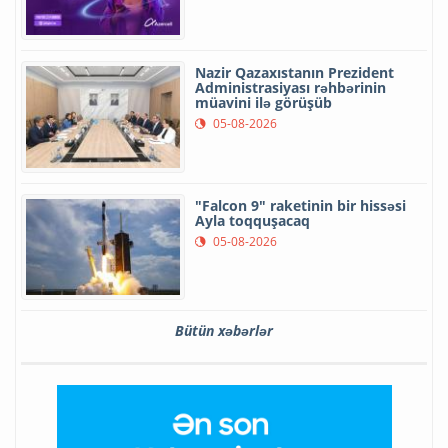
Nazir Qazaxıstanın Prezident
Administrasiyası rəhbərinin
müavini ilə görüşüb
05-08-2026
"Falcon 9" raketinin bir hissəsi
Ayla toqquşacaq
05-08-2026
Bütün xəbərlər