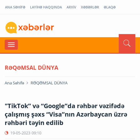
ANA SƏHİFƏ
LAYİHƏ HAQQINDA
ARXİV
XƏBƏRLƏR
ƏLAQƏ
RƏQƏMSAL DÜNYA
Ana Səhifə
RƏQƏMSAL DÜNYA
"TikTok” və “Google”da rəhbər vəzifədə
çalışmış şəxs “Visa”nın Azərbaycan üzrə
rəhbəri təyin edilib
19-05-2023
09:10