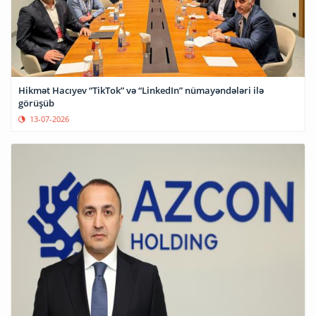
Hikmət Hacıyev “TikTok” və “LinkedIn” nümayəndələri ilə
görüşüb
13-07-2026