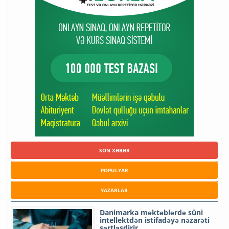
SON XƏBƏR
POPULYAR
YAZARLAR
Danimarka məktəblərdə süni
intellektdən istifadəyə nəzarəti
sərtləşdirir