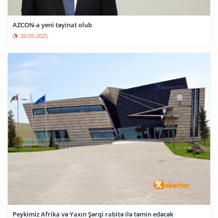
AZCON-a yeni təyinat olub
20-05-2025
Peykimiz Afrika və Yaxın Şərqi rabitə ilə təmin edəcək