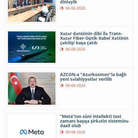
dinləyib
06-08-2026
Xəzər dənizinin dibi ilə Trans-
Xəzər Fiber-Optik Kabel Xəttinin
çəkilişi başa çatıb
06-08-2026
AZCON-a "Azərkosmos"la bağlı
yeni səlahiyyətlər verilib
06-08-2026
“Meta”nın süni intellekti test
zamanı başqa şirkətin sisteminə
daxil olub
06-08-2026