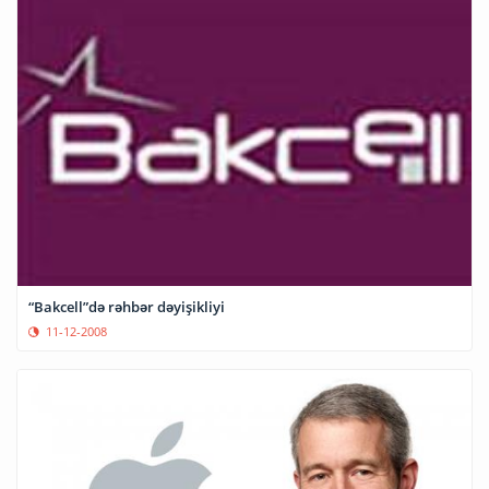
“Bakcell”də rəhbər dəyişikliyi
11-12-2008