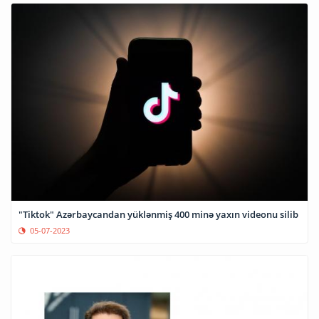
"Tiktok" Azərbaycandan yüklənmiş 400 minə yaxın videonu silib
05-07-2023