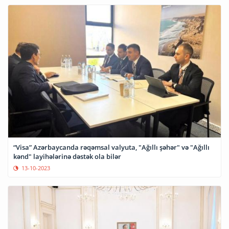
“Visa” Azərbaycanda rəqəmsal valyuta, "Ağıllı şəhər" və "Ağıllı
kənd" layihələrinə dəstək ola bilər
13-10-2023