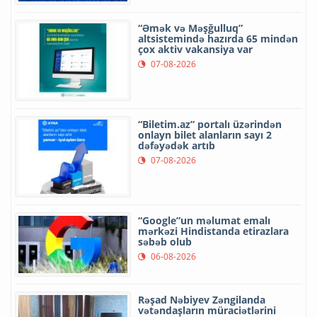
“Əmək və Məşğulluq”
altsistemində hazırda 65 mindən
çox aktiv vakansiya var
07-08-2026
“Biletim.az” portalı üzərindən
onlayn bilet alanların sayı 2
dəfəyədək artıb
07-08-2026
“Google”un məlumat emalı
mərkəzi Hindistanda etirazlara
səbəb olub
06-08-2026
Rəşad Nəbiyev Zəngilanda
vətəndaşların müraciətlərini