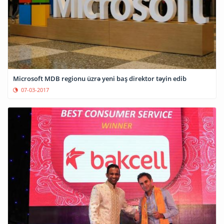
Microsoft MDB regionu üzrə yeni baş direktor təyin edib
07-03-2017