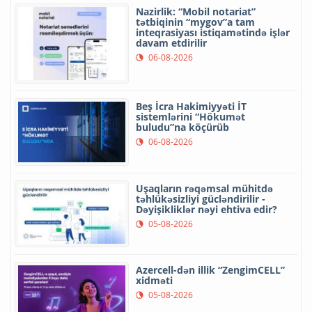
Nazirlik: “Mobil notariat”
tətbiqinin “mygov”a tam
inteqrasiyası istiqamətində işlər
davam etdirilir
06-08-2026
Beş İcra Hakimiyyəti İT
sistemlərini “Hökumət
buludu”na köçürüb
06-08-2026
Uşaqların rəqəmsal mühitdə
təhlükəsizliyi gücləndirilir -
Dəyişikliklər nəyi ehtiva edir?
05-08-2026
Azercell-dən illik “ZengimCELL”
xidməti
05-08-2026