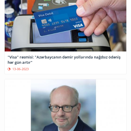
"Visa" rəsmisi: "Azərbaycanın dəmir yollarında nağdsız ödəniş
hər gün artır"
13-06-2023