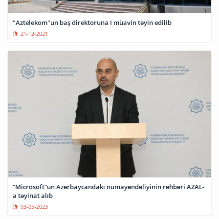
"Aztelekom"un baş direktoruna I müavin təyin edilib
21-12-2021
“Microsoft”un Azərbaycandakı nümayəndəliyinin rəhbəri AZAL-
a təyinat alıb
03-05-2023