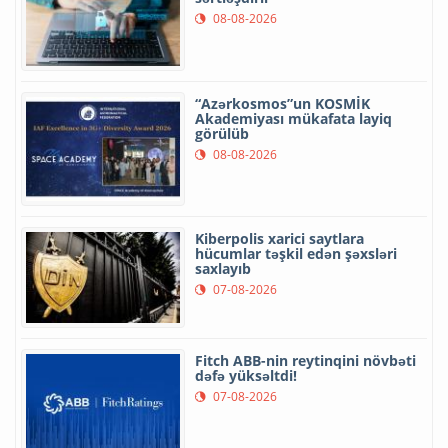
08-08-2026
“Azərkosmos”un KOSMİK
Akademiyası mükafata layiq
görülüb
08-08-2026
Kiberpolis xarici saytlara
hücumlar təşkil edən şəxsləri
saxlayıb
07-08-2026
Fitch ABB-nin reytinqini növbəti
dəfə yüksəltdi!
07-08-2026