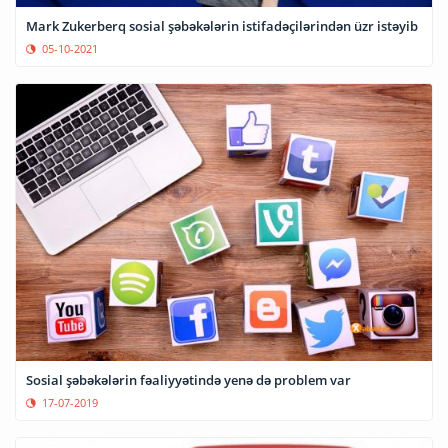
Mark Zukerberq sosial şəbəkələrin istifadəçilərindən üzr istəyib
05-10-2021
Sosial şəbəkələrin fəaliyyətində yenə də problem var
17-07-2019