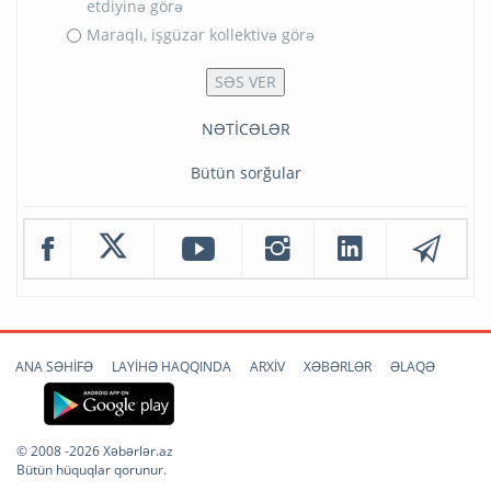
etdiyinə görə
Maraqlı, işgüzar kollektivə görə
NƏTİCƏLƏR
Bütün sorğular
ANA SƏHİFƏ
LAYİHƏ HAQQINDA
ARXİV
XƏBƏRLƏR
ƏLAQƏ
© 2008 -2026 Xəbərlər.az
Bütün hüquqlar qorunur.