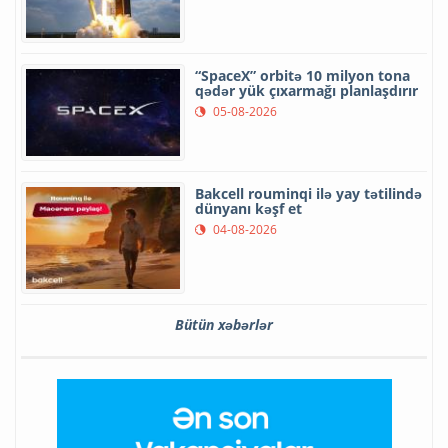
“SpaceX” orbitə 10 milyon tona
qədər yük çıxarmağı planlaşdırır
05-08-2026
Bakcell rouminqi ilə yay tətilində
dünyanı kəşf et
04-08-2026
Bütün xəbərlər