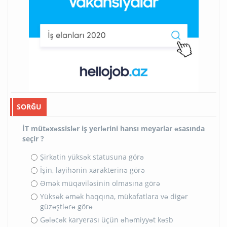
SORĞU
İT mütəxəssislər iş yerlərini hansı meyarlar əsasında
seçir ?
Şirkətin yüksək statusuna görə
İşin, layihənin xarakterinə görə
Əmək müqaviləsinin olmasına görə
Yüksək əmək haqqına, mükafatlara və digər
güzəştlərə görə
Gələcək karyerası üçün əhəmiyyət kəsb