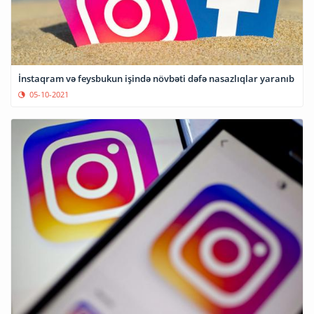
İnstaqram və feysbukun işində növbəti dəfə nasazlıqlar yaranıb
05-10-2021