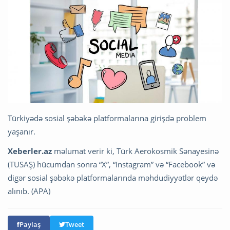
Türkiyədə sosial şəbəkə platformalarına girişdə problem
yaşanır.
Xeberler.az
məlumat verir ki, Türk Aerokosmik Sənayesinə
(TUSAŞ) hücumdan sonra “X”, “Instagram” və “Facebook” və
digər sosial şəbəkə platformalarında məhdudiyyətlər qeydə
alınıb. (APA)
Paylaş
Tweet