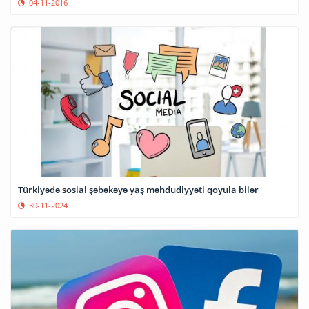
04-11-2016
Türkiyədə sosial şəbəkəyə yaş məhdudiyyəti qoyula bilər
30-11-2024