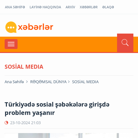
ANA SƏHİFƏ
LAYİHƏ HAQQINDA
ARXİV
XƏBƏRLƏR
ƏLAQƏ
SOSİAL MEDIA
Ana Səhifə
RƏQƏMSAL DÜNYA
SOSİAL MEDIA
Türkiyədə sosial şəbəkələrə girişdə
problem yaşanır
23-10-2024
21:03