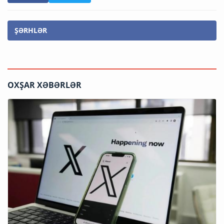
ŞƏRHLƏR
OXŞAR XƏBƏRLƏR