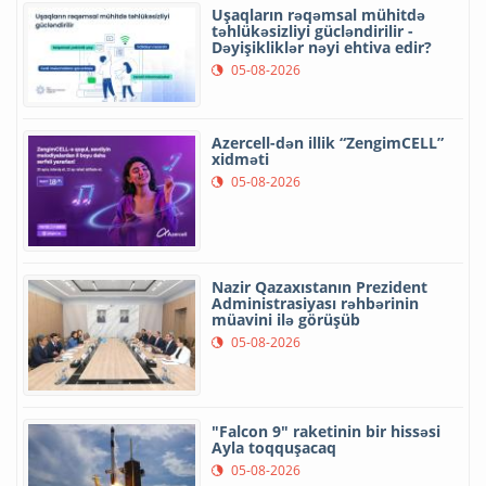
Uşaqların rəqəmsal mühitdə
təhlükəsizliyi gücləndirilir -
Dəyişikliklər nəyi ehtiva edir?
05-08-2026
Azercell-dən illik “ZengimCELL”
xidməti
05-08-2026
Nazir Qazaxıstanın Prezident
Administrasiyası rəhbərinin
müavini ilə görüşüb
05-08-2026
"Falcon 9" raketinin bir hissəsi
Ayla toqquşacaq
05-08-2026