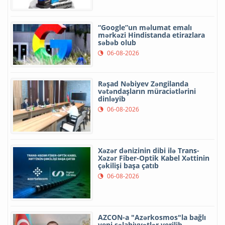
“Google”un məlumat emalı
mərkəzi Hindistanda etirazlara
səbəb olub
06-08-2026
Rəşad Nəbiyev Zəngilanda
vətəndaşların müraciətlərini
dinləyib
06-08-2026
Xəzər dənizinin dibi ilə Trans-
Xəzər Fiber-Optik Kabel Xəttinin
çəkilişi başa çatıb
06-08-2026
AZCON-a "Azərkosmos"la bağlı
yeni səlahiyyətlər verilib