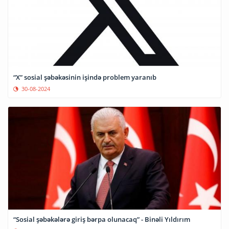
“X” sosial şəbəkəsinin işində problem yaranıb
30-08-2024
“Sosial şəbəkələrə giriş bərpa olunacaq” - Binəli Yıldırım