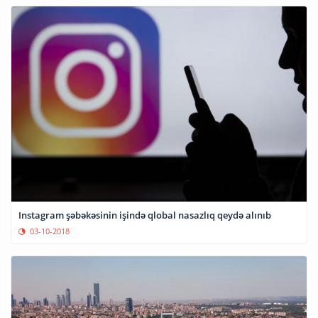
Instagram şəbəkəsinin işində qlobal nasazlıq qeydə alınıb
03-10-2018