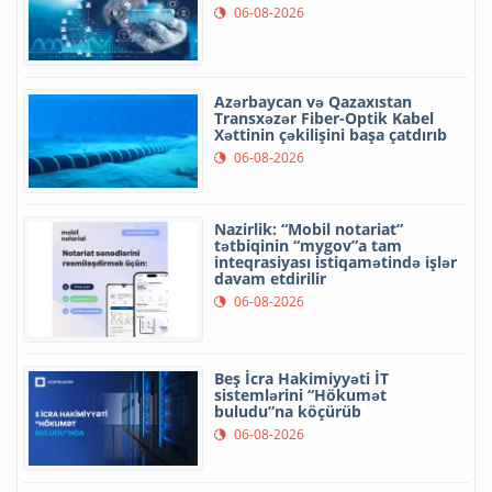
06-08-2026
Azərbaycan və Qazaxıstan
Transxəzər Fiber-Optik Kabel
Xəttinin çəkilişini başa çatdırıb
06-08-2026
Nazirlik: “Mobil notariat”
tətbiqinin “mygov”a tam
inteqrasiyası istiqamətində işlər
davam etdirilir
06-08-2026
Beş İcra Hakimiyyəti İT
sistemlərini “Hökumət
buludu”na köçürüb
06-08-2026