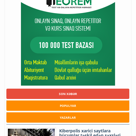
SON XƏBƏR
POPULYAR
YAZARLAR
Kiberpolis xarici saytlara
hücumlar təşkil edən şəxsləri