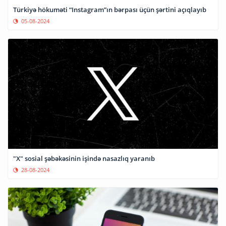
Türkiyə hökuməti “Instagram”ın bərpası üçün şərtini açıqlayıb
05-08-2024
"X" sosial şəbəkəsinin işində nasazlıq yaranıb
28-08-2024