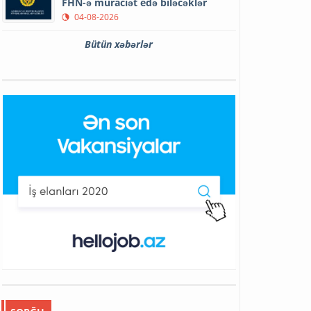
FHN-ə müraciət edə biləcəklər
04-08-2026
Bütün xəbərlər