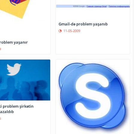
Gmail-də problem yaşanıb
11-05-2009
roblem yaşanır
9
i problem şirkətin
 azaldıb
6