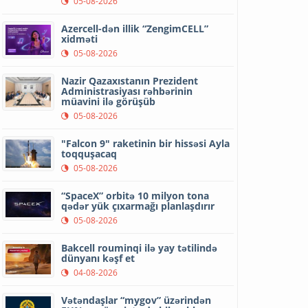
05-08-2026
Azercell-dən illik “ZengimCELL”
xidməti
05-08-2026
Nazir Qazaxıstanın Prezident
Administrasiyası rəhbərinin
müavini ilə görüşüb
05-08-2026
"Falcon 9" raketinin bir hissəsi Ayla
toqquşacaq
05-08-2026
“SpaceX” orbitə 10 milyon tona
qədər yük çıxarmağı planlaşdırır
05-08-2026
Bakcell rouminqi ilə yay tətilində
dünyanı kəşf et
04-08-2026
Vətəndaşlar “mygov” üzərindən