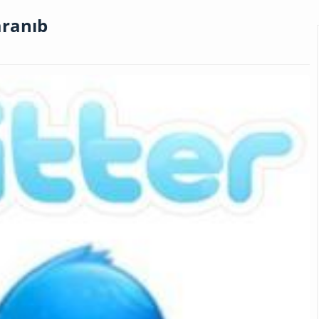
aranıb