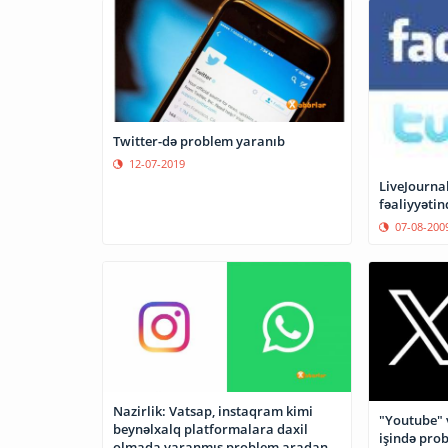
Twitter-də problem yaranıb
12-07-2019
LiveJournal
fəaliyyəti
07-08-200
Nazirlik: Vatsap, instaqram kimi
"Youtube" 
beynəlxalq platformalara daxil
işində pro
olmada yaranmış problem aradan