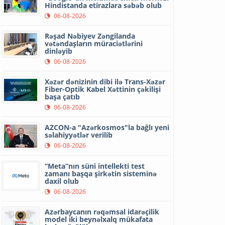
Hindistanda etirazlara səbəb olub
06-08-2026
Rəşad Nəbiyev Zəngilanda
vətəndaşların müraciətlərini
dinləyib
06-08-2026
Xəzər dənizinin dibi ilə Trans-Xəzər
Fiber-Optik Kabel Xəttinin çəkilişi
başa çatıb
06-08-2026
AZCON-a "Azərkosmos"la bağlı yeni
səlahiyyətlər verilib
06-08-2026
“Meta”nın süni intellekti test
zamanı başqa şirkətin sisteminə
daxil olub
06-08-2026
Azərbaycanın rəqəmsal idarəçilik
model iki beynəlxalq mükafata