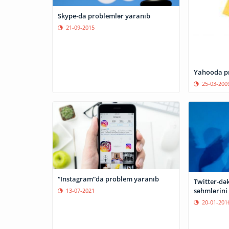
Skype-da problemlər yaranıb
21-09-2015
Yahooda p
25-03-200
“Instagram”da problem yaranıb
Twitter-dək
səhmlərini
13-07-2021
20-01-201