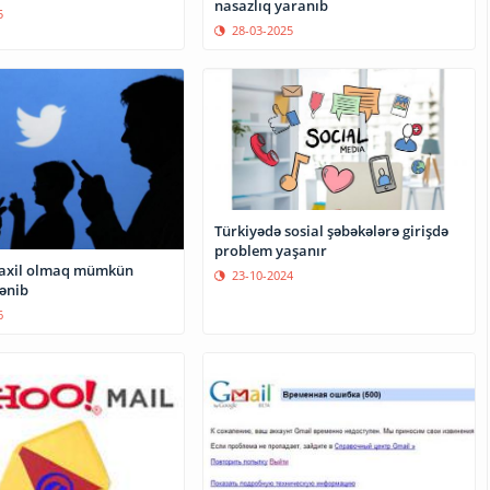
nasazlıq yaranıb
5
28-03-2025
Türkiyədə sosial şəbəkələrə girişdə
problem yaşanır
daxil olmaq mümkün
23-10-2024
lənib
6