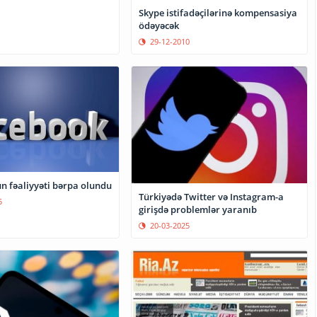
Skype istifadəçilərinə kompensasiya
ödəyəcək
29-12-2010
n fəaliyyəti bərpa olundu
​Türkiyədə Twitter və Instagram-a
5
girişdə problemlər yaranıb
20-03-2025