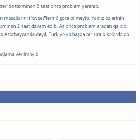
tter"də təxminən 2 saat öncə problem yaranıb.
ərin mesajlarını ("tweet"lərini) görə bilməyib. Yalnız özlərinin
əxminən 2 saat davam edib. Az öncə problem aradan qalxıb.
cə Azərbaycanda deyil, Türkiyə və başqa bir sıra ölkələrdə də
çıqlama verilməyib