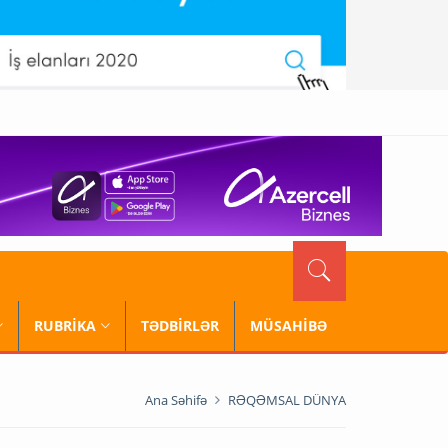
RUBRİKA
TƏDBİRLƏR
MÜSAHİBƏ
Ana Səhifə
RƏQƏMSAL DÜNYA