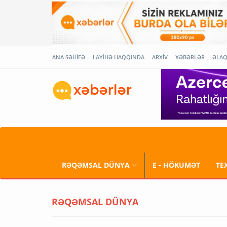
ANA SƏHİFƏ
LAYİHƏ HAQQINDA
ARXİV
XƏBƏRLƏR
ƏLA
RƏQƏMSAL DÜNYA
E - HÖKUMƏT
TE
RƏQƏMSAL DÜNYA