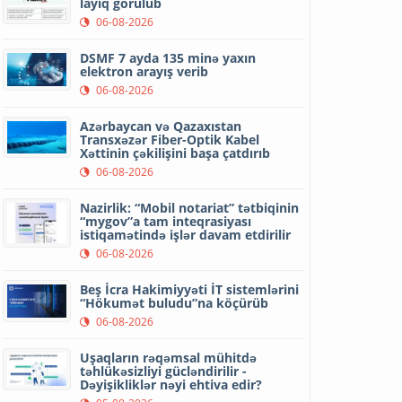
layiq görülüb
06-08-2026
DSMF 7 ayda 135 minə yaxın
elektron arayış verib
06-08-2026
Azərbaycan və Qazaxıstan
Transxəzər Fiber-Optik Kabel
Xəttinin çəkilişini başa çatdırıb
06-08-2026
Nazirlik: “Mobil notariat” tətbiqinin
“mygov”a tam inteqrasiyası
istiqamətində işlər davam etdirilir
06-08-2026
Beş İcra Hakimiyyəti İT sistemlərini
“Hökumət buludu”na köçürüb
06-08-2026
Uşaqların rəqəmsal mühitdə
təhlükəsizliyi gücləndirilir -
Dəyişikliklər nəyi ehtiva edir?