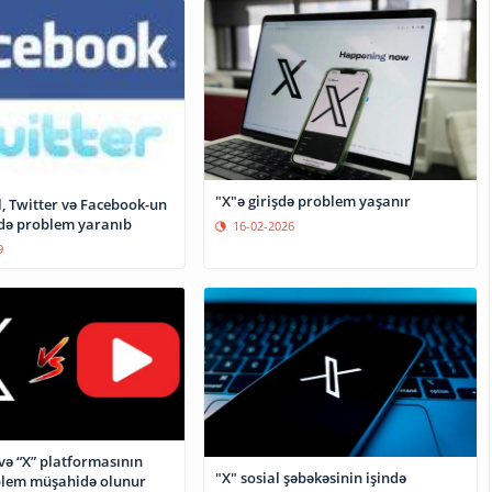
"X"ə girişdə problem yaşanır
, Twitter və Facebook-un
ndə problem yaranıb
16-02-2026
9
və “X” platformasının
"X" sosial şəbəkəsinin işində
blem müşahidə olunur