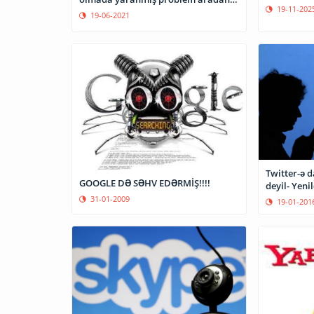
19-11-202
qalxıb
19-06-2021
Twitter-ə 
GOOGLE DƏ SƏHV EDƏRMİŞ!!!!
deyil- Yeni
31-01-2009
19-01-201