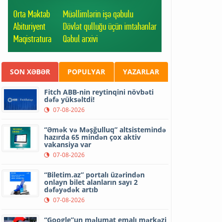
SON XƏBƏR
POPULYAR
YAZARLAR
Fitch ABB-nin reytinqini növbəti
dəfə yüksəltdi!
07-08-2026
“Əmək və Məşğulluq” altsistemində
hazırda 65 mindən çox aktiv
vakansiya var
07-08-2026
“Biletim.az” portalı üzərindən
onlayn bilet alanların sayı 2
dəfəyədək artıb
07-08-2026
“Google”un məlumat emalı mərkəzi