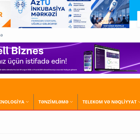
QƏ
XNOLOGİYA
TƏNZİMLƏMƏ
TELEKOM VƏ NƏQLİYYAT