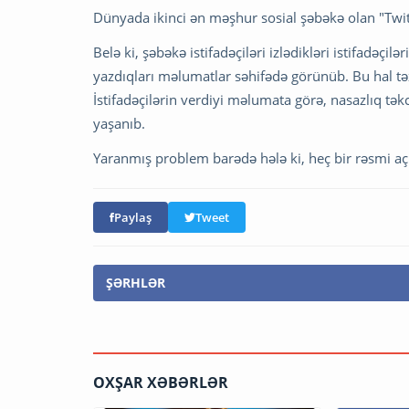
Dünyada ikinci ən məşhur sosial şəbəkə olan "Twi
Belə ki, şəbəkə istifadəçiləri izlədikləri istifadəçil
yazdıqları məlumatlar səhifədə görünüb. Bu hal t
İstifadəçilərin verdiyi məlumata görə, nasazlıq tək
yaşanıb.
Yaranmış problem barədə hələ ki, heç bir rəsmi a
Paylaş
Tweet
ŞƏRHLƏR
OXŞAR XƏBƏRLƏR