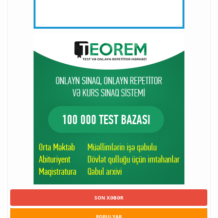
SON XƏBƏR
POPULYAR