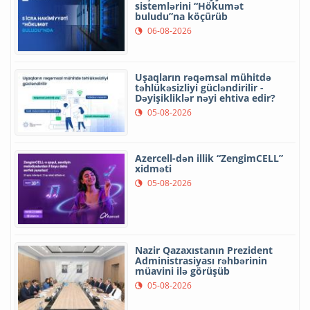
sistemlərini “Hökumət
buludu”na köçürüb
06-08-2026
Uşaqların rəqəmsal mühitdə
təhlükəsizliyi gücləndirilir -
Dəyişikliklər nəyi ehtiva edir?
05-08-2026
Azercell-dən illik “ZengimCELL”
xidməti
05-08-2026
Nazir Qazaxıstanın Prezident
Administrasiyası rəhbərinin
müavini ilə görüşüb
05-08-2026