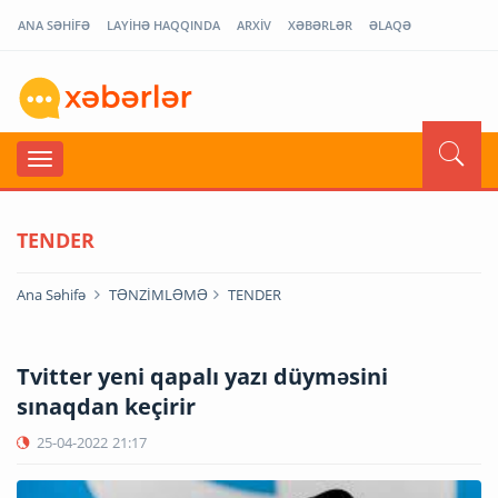
ANA SƏHİFƏ
LAYİHƏ HAQQINDA
ARXİV
XƏBƏRLƏR
ƏLAQƏ
TENDER
Ana Səhifə
TƏNZİMLƏMƏ
TENDER
Tvitter yeni qapalı yazı düyməsini
sınaqdan keçirir
25-04-2022
21:17