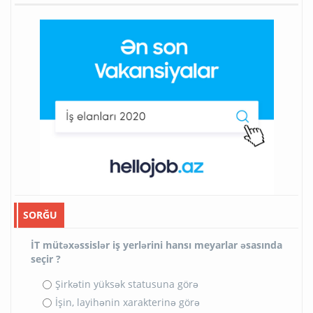
SORĞU
İT mütəxəssislər iş yerlərini hansı meyarlar əsasında
seçir ?
Şirkətin yüksək statusuna görə
İşin, layihənin xarakterinə görə