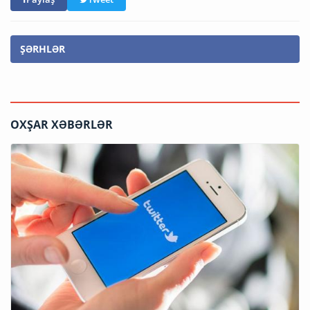
ŞƏRHLƏR
OXŞAR XƏBƏRLƏR