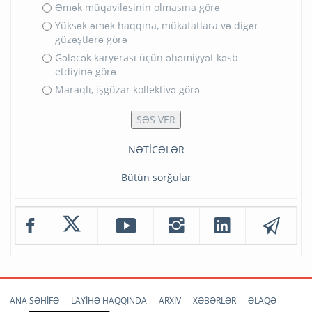
Əmək müqaviləsinin olmasına görə
Yüksək əmək haqqına, mükafatlara və digər
güzəştlərə görə
Gələcək karyerası üçün əhəmiyyət kəsb
etdiyinə görə
Maraqlı, işgüzar kollektivə görə
NƏTİCƏLƏR
Bütün sorğular
ANA SƏHİFƏ
LAYİHƏ HAQQINDA
ARXİV
XƏBƏRLƏR
ƏLAQƏ