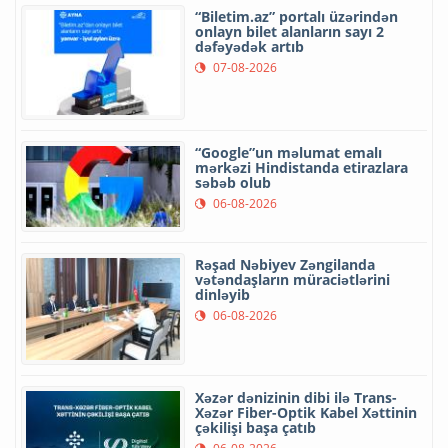
“Biletim.az” portalı üzərindən
onlayn bilet alanların sayı 2
dəfəyədək artıb
07-08-2026
“Google”un məlumat emalı
mərkəzi Hindistanda etirazlara
səbəb olub
06-08-2026
Rəşad Nəbiyev Zəngilanda
vətəndaşların müraciətlərini
dinləyib
06-08-2026
Xəzər dənizinin dibi ilə Trans-
Xəzər Fiber-Optik Kabel Xəttinin
çəkilişi başa çatıb