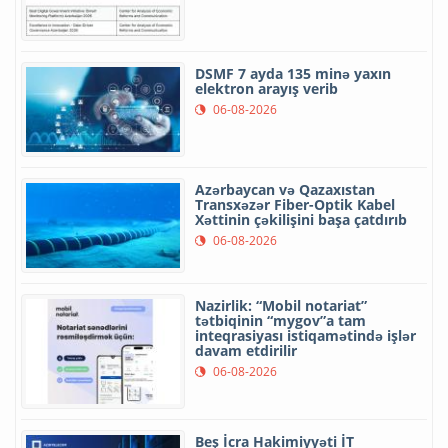
DSMF 7 ayda 135 minə yaxın
elektron arayış verib
06-08-2026
Azərbaycan və Qazaxıstan
Transxəzər Fiber-Optik Kabel
Xəttinin çəkilişini başa çatdırıb
06-08-2026
Nazirlik: “Mobil notariat”
tətbiqinin “mygov”a tam
inteqrasiyası istiqamətində işlər
davam etdirilir
06-08-2026
Beş İcra Hakimiyyəti İT