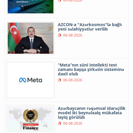
06-08-2026
AZCON-a "Azərkosmos"la bağlı
yeni səlahiyyətlər verilib
06-08-2026
“Meta”nın süni intellekti test
zamanı başqa şirkətin sisteminə
daxil olub
06-08-2026
Azərbaycanın rəqəmsal idarəçilik
model iki beynəlxalq mükafata
layiq görülüb
06-08-2026