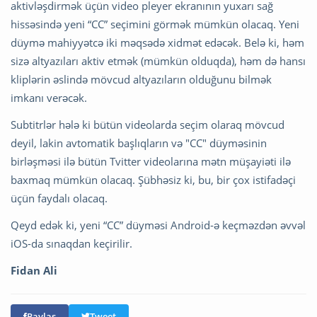
aktivləşdirmək üçün video pleyer ekranının yuxarı sağ
hissəsində yeni “CC” seçimini görmək mümkün olacaq. Yeni
düymə mahiyyətcə iki məqsədə xidmət edəcək. Belə ki, həm
sizə altyazıları aktiv etmək (mümkün olduqda), həm də hansı
kliplərin əslində mövcud altyazıların olduğunu bilmək
imkanı verəcək.
Subtitrlər hələ ki bütün videolarda seçim olaraq mövcud
deyil, lakin avtomatik başlıqların və "CC" düyməsinin
birləşməsi ilə bütün Tvitter videolarına mətn müşayiəti ilə
baxmaq mümkün olacaq. Şübhəsiz ki, bu, bir çox istifadəçi
üçün faydalı olacaq.
Qeyd edək ki, yeni “CC” düyməsi Android-ə keçməzdən əvvəl
iOS-da sınaqdan keçirilir.
Fidan Ali
Paylaş
Tweet