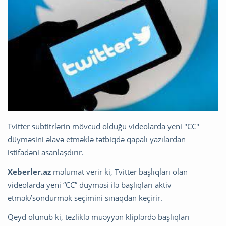
Tvitter subtitrlərin mövcud olduğu videolarda yeni "CC"
düyməsini əlavə etməklə tətbiqdə qapalı yazılardan
istifadəni asanlaşdırır.
Xeberler.az
məlumat verir ki, Tvitter başlıqları olan
videolarda yeni “CC” düyməsi ilə başlıqları aktiv
etmək/söndürmək seçimini sınaqdan keçirir.
Qeyd olunub ki, tezliklə müəyyən kliplərdə başlıqları