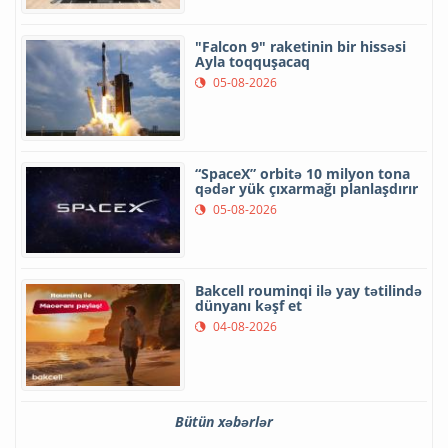
"Falcon 9" raketinin bir hissəsi
Ayla toqquşacaq
05-08-2026
“SpaceX” orbitə 10 milyon tona
qədər yük çıxarmağı planlaşdırır
05-08-2026
Bakcell rouminqi ilə yay tətilində
dünyanı kəşf et
04-08-2026
Bütün xəbərlər