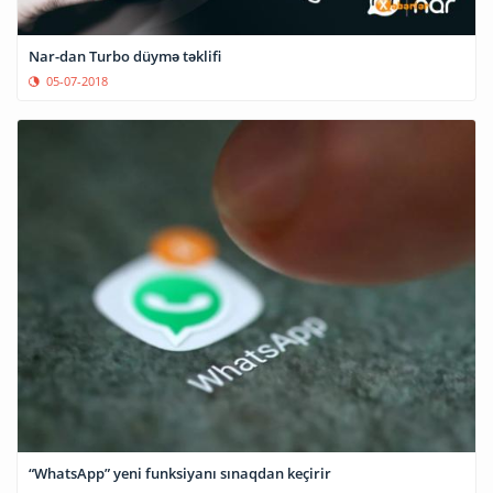
Nar-dan Turbo düymə təklifi
05-07-2018
“WhatsApp” yeni funksiyanı sınaqdan keçirir