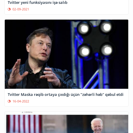
Tvitter yeni funksiyasını işə salıb
02-09-2021
Tvitter Maska rəqib ortaya çıxdığı üçün "zəhərli həb" qəbul etdi
16-04-2022