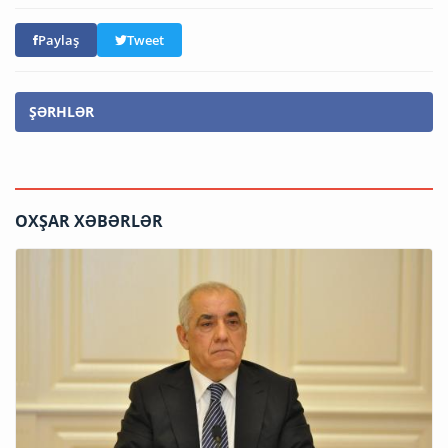
Paylaş
Tweet
ŞƏRHLƏR
OXŞAR XƏBƏRLƏR