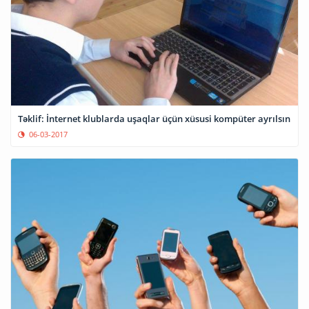
Təklif: İnternet klublarda uşaqlar üçün xüsusi kompüter ayrılsın
06-03-2017