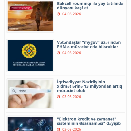
Bakcell rouminqi ilə yay tətilində
dünyanı kəşf et
04-08-2026
Vətəndaşlar “mygov” üzərindən
FHN-ə müraciət edə biləcəklər
04-08-2026
İqtisadiyyat Nazirliyinin
xidmətlərinə 13 milyondan artıq
müraciət olub
03-08-2026
"Elektron kredit və zəmanət"
sisteminin Əsasnaməsi" dəyişib
03-08-2026