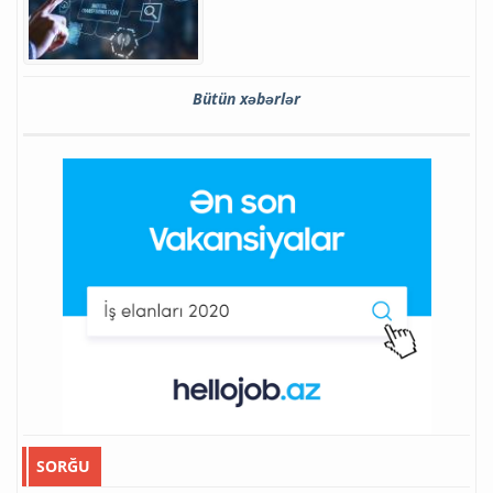
Bütün xəbərlər
SORĞU