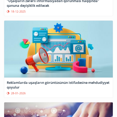
"Uşaqların zərərli informasiyadan qorunması haqqında"
qanuna dəyişiklik ediləcək
18-12-2025
Reklamlarda uşaqların görüntüsünün istifadəsinə məhdudiyyət
qoyulur
28-01-2026