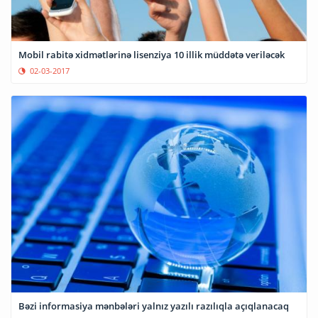
Mobil rabitə xidmətlərinə lisenziya 10 illik müddətə veriləcək
02-03-2017
Bəzi informasiya mənbələri yalnız yazılı razılıqla açıqlanacaq