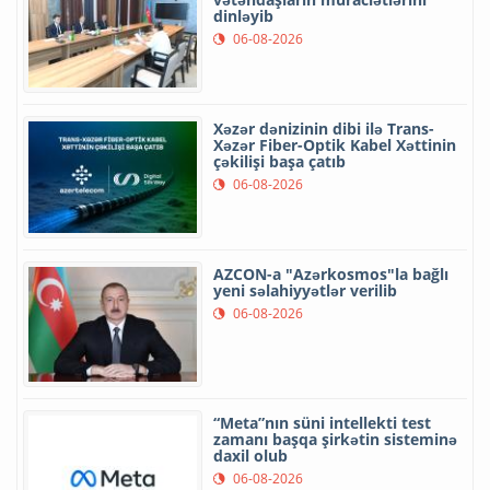
dinləyib
06-08-2026
Xəzər dənizinin dibi ilə Trans-
Xəzər Fiber-Optik Kabel Xəttinin
çəkilişi başa çatıb
06-08-2026
AZCON-a "Azərkosmos"la bağlı
yeni səlahiyyətlər verilib
06-08-2026
“Meta”nın süni intellekti test
zamanı başqa şirkətin sisteminə
daxil olub
06-08-2026