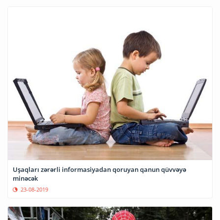
Uşaqları zərərli informasiyadan qoruyan qanun qüvvəyə
minəcək
23-08-2019