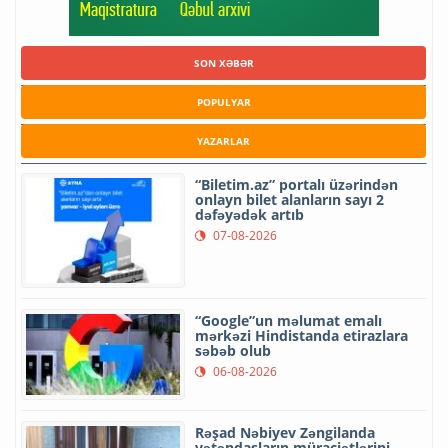
SON XƏBƏR
POPULYAR
YAZARLAR
“Biletim.az” portalı üzərindən
onlayn bilet alanların sayı 2
dəfəyədək artıb
07-08-2026
“Google”un məlumat emalı
mərkəzi Hindistanda etirazlara
səbəb olub
06-08-2026
Rəşad Nəbiyev Zəngilanda
vətəndaşların müraciətlərini