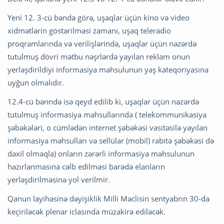
Yeni 12. 3-cü bəndə görə, uşaqlar üçün kino və video
xidmətlərin göstərilməsi zamanı, uşaq teleradio
proqramlarında və verilişlərində, uşaqlar üçün nəzərdə
tutulmuş dövri mətbu nəşrlərdə yayılan reklam onun
yerləşdirildiyi informasiya məhsulunun yaş kateqoriyasına
uyğun olmalıdır.
12.4-cü bənndə isə qeyd edilib ki, uşaqlar üçün nəzərdə
tutulmuş informasiya məhsullarında ( telekommunikasiya
şəbəkələri, o cümlədən internet şəbəkəsi vasitəsilə yayılan
informasiya məhsulları və sellülar (mobil) rabitə şəbəkəsi də
daxil olmaqla) onların zərərli informasiya məhsulunun
hazırlanmasına cəlb edilməsi barədə elanların
yerləşdirilməsinə yol verilmir.
Qanun layihəsinə dəyişiklik Milli Məclisin sentyabrın 30-da
keçiriləcək plenar iclasında müzakirə ediləcək.