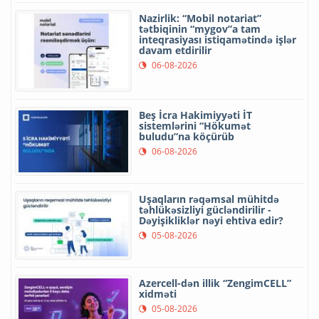
Nazirlik: “Mobil notariat”
tətbiqinin “mygov”a tam
inteqrasiyası istiqamətində işlər
davam etdirilir
06-08-2026
Beş İcra Hakimiyyəti İT
sistemlərini “Hökumət
buludu”na köçürüb
06-08-2026
Uşaqların rəqəmsal mühitdə
təhlükəsizliyi gücləndirilir -
Dəyişikliklər nəyi ehtiva edir?
05-08-2026
Azercell-dən illik “ZengimCELL”
xidməti
05-08-2026