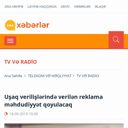
ANA SƏHİFƏ
LAYİHƏ HAQQINDA
ARXİV
XƏBƏRLƏR
ƏLAQƏ
TV VƏ RADİO
Ana Səhifə
TELEKOM VƏ NƏQLİYYAT
TV VƏ RADİO
Uşaq verilişlərində verilən reklama
məhdudiyyət qoyulacaq
18-09-2019
10:38