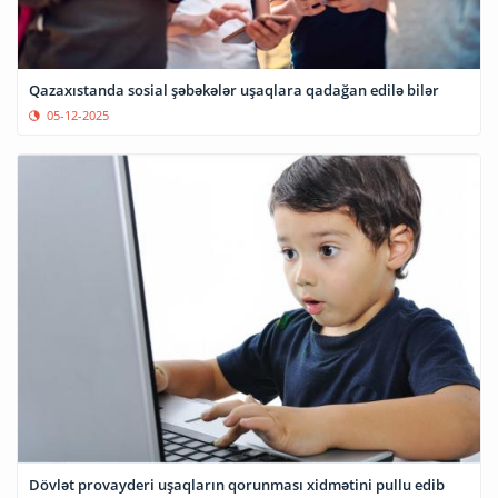
Qazaxıstanda sosial şəbəkələr uşaqlara qadağan edilə bilər
05-12-2025
Dövlət provayderi uşaqların qorunması xidmətini pullu edib