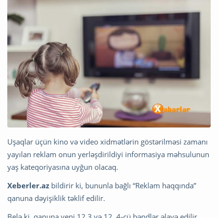
Uşaqlar üçün kino və video xidmətlərin göstərilməsi zamanı
yayılan reklam onun yerləşdirildiyi informasiya məhsulunun
yaş kateqoriyasına uyğun olacaq.
Xeberler.az
bildirir ki, bununla bağlı “Reklam haqqında”
qanuna dəyişiklik təklif edilir.
Belə ki, qanuna yeni 12.3 və 12. 4-cü bəndlər əlavə edilir.