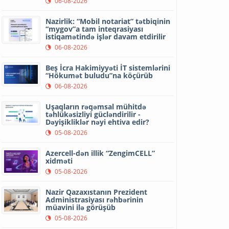
06-08-2026
Nazirlik: “Mobil notariat” tətbiqinin
“mygov”a tam inteqrasiyası
istiqamətində işlər davam etdirilir
06-08-2026
Beş İcra Hakimiyyəti İT sistemlərini
“Hökumət buludu”na köçürüb
06-08-2026
Uşaqların rəqəmsal mühitdə
təhlükəsizliyi gücləndirilir -
Dəyişikliklər nəyi ehtiva edir?
05-08-2026
Azercell-dən illik “ZengimCELL”
xidməti
05-08-2026
Nazir Qazaxıstanın Prezident
Administrasiyası rəhbərinin
müavini ilə görüşüb
05-08-2026