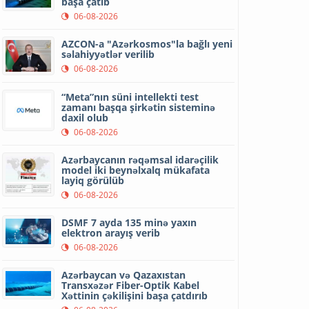
başa çatıb
06-08-2026
AZCON-a "Azərkosmos"la bağlı yeni
səlahiyyətlər verilib
06-08-2026
“Meta”nın süni intellekti test
zamanı başqa şirkətin sisteminə
daxil olub
06-08-2026
Azərbaycanın rəqəmsal idarəçilik
model iki beynəlxalq mükafata
layiq görülüb
06-08-2026
DSMF 7 ayda 135 minə yaxın
elektron arayış verib
06-08-2026
Azərbaycan və Qazaxıstan
Transxəzər Fiber-Optik Kabel
Xəttinin çəkilişini başa çatdırıb