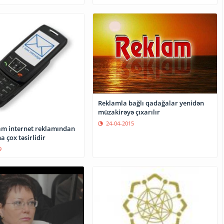
Reklamla bağlı qadağalar yenidən
müzakirəyə çıxarılır
24-04-2015
am internet reklamından
a çox təsirlidir
9