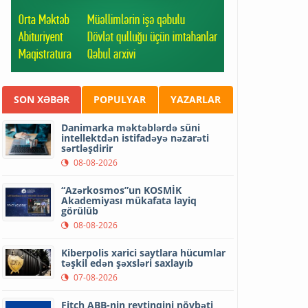
SON XƏBƏR
POPULYAR
YAZARLAR
Danimarka məktəblərdə süni
intellektdən istifadəyə nəzarəti
sərtləşdirir
08-08-2026
“Azərkosmos”un KOSMİK
Akademiyası mükafata layiq
görülüb
08-08-2026
Kiberpolis xarici saytlara hücumlar
təşkil edən şəxsləri saxlayıb
07-08-2026
Fitch ABB-nin reytinqini növbəti