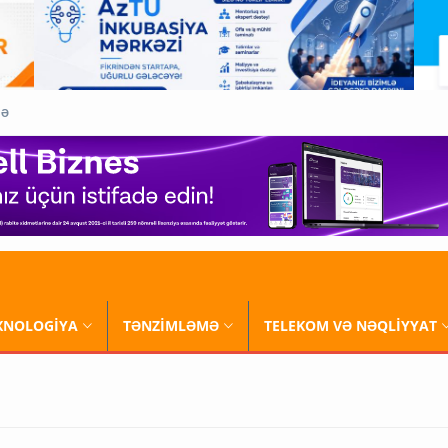
QƏ
XNOLOGİYA
TƏNZİMLƏMƏ
TELEKOM VƏ NƏQLİYYAT