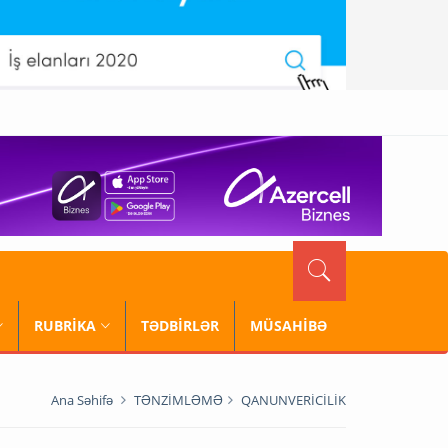
RUBRİKA
TƏDBİRLƏR
MÜSAHİBƏ
Ana Səhifə
TƏNZİMLƏMƏ
QANUNVERİCİLİK