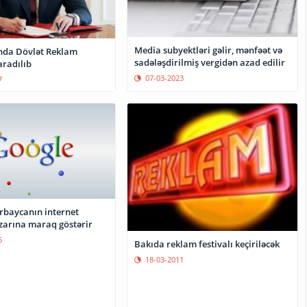
Media subyektləri gəlir, mənfəət və
nda Dövlət Reklam
sadələşdirilmiş vergidən azad edilir
aradılıb
07-03-2023
7
rbaycanın internet
zarına maraq göstərir
5
Bakıda reklam festivalı keçiriləcək
18-03-2011