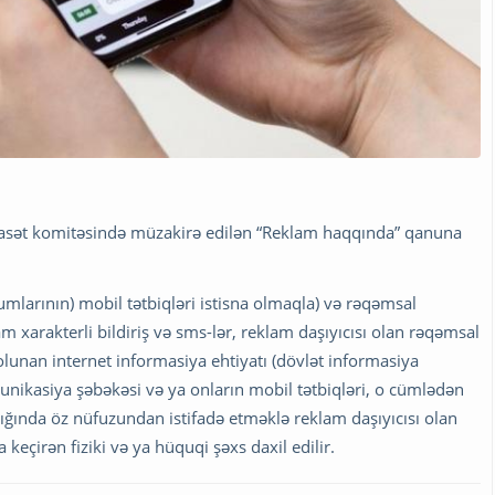
 siyasət komitəsində müzakirə edilən “Reklam haqqında” qanuna
umlarının) mobil tətbiqləri istisna olmaqla) və rəqəmsal
am xarakterli bildiriş və sms-lər, reklam daşıyıcısı olan rəqəmsal
lunan internet informasiya ehtiyatı (dövlət informasiya
unikasiya şəbəkəsi və ya onların mobil tətbiqləri, o cümlədən
ığında öz nüfuzundan istifadə etməklə reklam daşıyıcısı olan
keçirən fiziki və ya hüquqi şəxs daxil edilir.