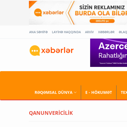
ANA SƏHİFƏ
LAYİHƏ HAQQINDA
ARXİV
XƏBƏRLƏR
ƏLA
RƏQƏMSAL DÜNYA
E - HÖKUMƏT
TE
QANUNVERİCİLİK