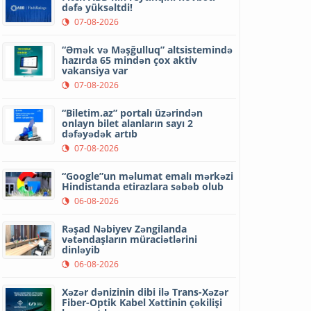
dəfə yüksəltdi!
07-08-2026
“Əmək və Məşğulluq” altsistemində
hazırda 65 mindən çox aktiv
vakansiya var
07-08-2026
“Biletim.az” portalı üzərindən
onlayn bilet alanların sayı 2
dəfəyədək artıb
07-08-2026
“Google”un məlumat emalı mərkəzi
Hindistanda etirazlara səbəb olub
06-08-2026
Rəşad Nəbiyev Zəngilanda
vətəndaşların müraciətlərini
dinləyib
06-08-2026
Xəzər dənizinin dibi ilə Trans-Xəzər
Fiber-Optik Kabel Xəttinin çəkilişi