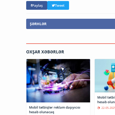
Paylaş
Tweet
ŞƏRHLƏR
OXŞAR XƏBƏRLƏR
Mobil tətbi
hesab olu
Mobil tətbiqlər reklam daşıyıcısı
22-05-202
hesab olunacaq