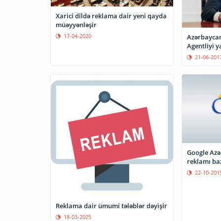
Xarici dildə reklama dair yeni qayda
müəyyənləşir
17-04-2020
Azərbayca
Agentliyi y
21-06-201
Google Azə
reklamı ba
22-10-201
Reklama dair ümumi tələblər dəyişir
18-03-2025