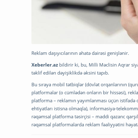
Reklam daşıyıcılarının əhatə dairəsi genişlənir.
Xeberler.az
bildirir ki, bu, Milli Məclisin Aqrar
təklif edilən dəyişiklikdə əksini tapıb.
Bu sıraya mobil tətbiqlər (dövlət orqanlarının (qur
platformalar (o cümlədən onların bir hissəsi), rekl
platforma – reklamın yayımlanması üçün istifadə o
ehtiyatları istisna olmaqla), informasiya-telekomm
rəqəmsal platforma təsirçisi – maddi qazanc qarşıl
rəqəmsal platformalarda reklam fəaliyyətini həyata 