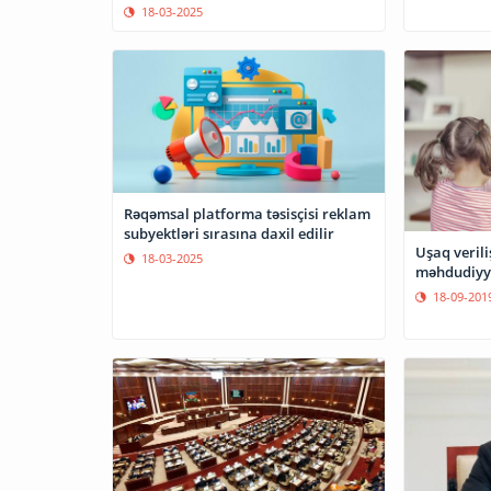
18-03-2025
Rəqəmsal platforma təsisçisi reklam
subyektləri sırasına daxil edilir
Uşaq verili
18-03-2025
məhdudiyy
18-09-201