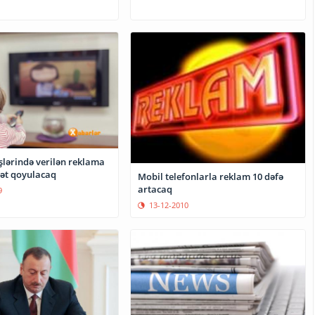
şlərində verilən reklama
ət qoyulacaq
Mobil telefonlarla reklam 10 dəfə
artacaq
9
13-12-2010