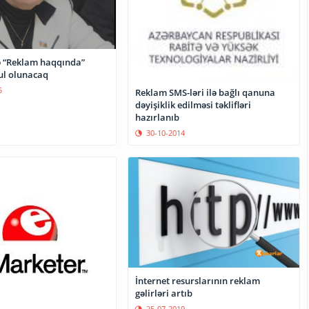
ə “Reklam haqqında”
ul olunacaq
5
Reklam SMS-ləri ilə bağlı qanuna
dəyişiklik edilməsi təklifləri
hazırlanıb
30-10-2014
İnternet resurslarının reklam
gəlirləri artıb
25-07-2019