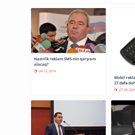
Nazirlik reklam SMS-nin qarşısını
alacaq?
04-12-2014
Mobil rekl
27 dəfə dah
27-06-200