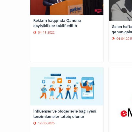
Reklam haqqında Qanuna
dəyişikliklər təklif edilib
Gələn həft
qanun qəb
04-11-2022
04-04-201
İnfluenser və bloqerlərlə bağlı yeni
tənzimləmələr tətbiq olunur
12-03-2026