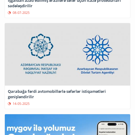
İşğaldan azad edilmiş ərazilərə səfər üçün icazə prosedurları
sadələşdirilir
08-07-2025
Qarabağa fərdi avtomobillərlə səfərlər istiqamətləri
genişləndirilir
14-05-2025