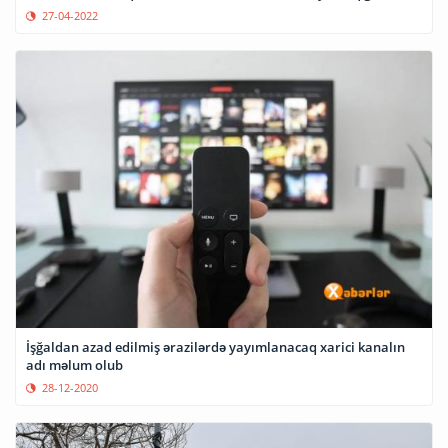
27-04-2022
İşğaldan azad edilmiş ərazilərdə yayımlanacaq xarici kanalın
adı məlum olub
28-12-2020