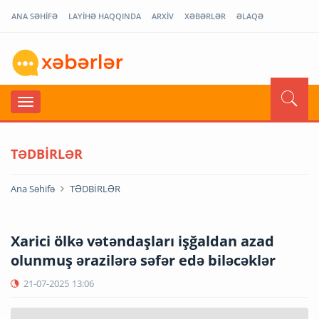
ANA SƏHİFƏ
LAYİHƏ HAQQINDA
ARXİV
XƏBƏRLƏR
ƏLAQƏ
TƏDBİRLƏR
Ana Səhifə
TƏDBİRLƏR
Xarici ölkə vətəndaşları işğaldan azad
olunmuş ərazilərə səfər edə biləcəklər
21-07-2025
13:06