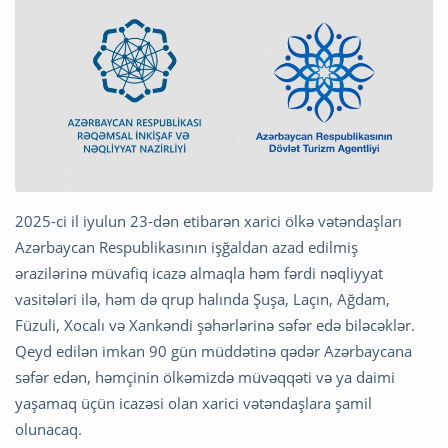
2025-ci il iyulun 23-dən etibarən xarici ölkə vətəndaşları
Azərbaycan Respublikasının işğaldan azad edilmiş
ərazilərinə müvafiq icazə almaqla həm fərdi nəqliyyat
vasitələri ilə, həm də qrup halında Şuşa, Laçın, Ağdam,
Füzuli, Xocalı və Xankəndi şəhərlərinə səfər edə biləcəklər.
Qeyd edilən imkan 90 gün müddətinə qədər Azərbaycana
səfər edən, həmçinin ölkəmizdə müvəqqəti və ya daimi
yaşamaq üçün icazəsi olan xarici vətəndaşlara şamil
olunacaq.