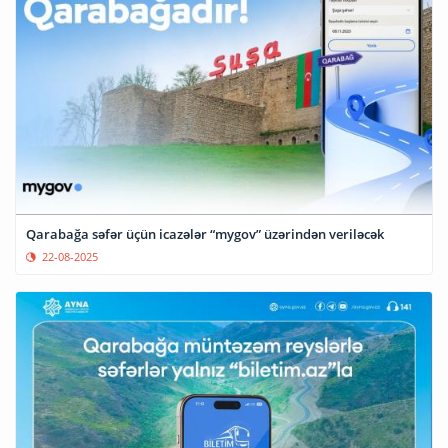
Qarabağa səfər üçün icazələr “mygov” üzərindən veriləcək
22-08-2025