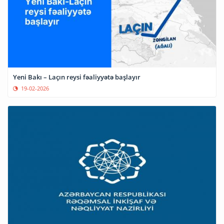
Yeni Bakı – Laçın reysi fəaliyyətə başlayır
19-02-2026