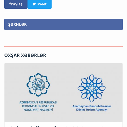
Paylaş
Tweet
ŞƏRHLƏR
OXŞAR XƏBƏRLƏR