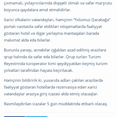
çıxmamalı, yolayrıcılarında diqqətli olmalı və səfər marşrutu
boyunca qaydalara əməl etməlidirlər.
Xarici ölkələrin vətəndaşları, həmçinin “Yolumuz Qarabağa”
portalı vasitəsilə səfər etdikləri istiqamətlərdə fəaliyyət
göstərən hotel və digər yerləşmə məntəqələri barədə
məlumat əldə edə bilərlər.
Bununla yanaşı, əcnəbilər işğaldan azad edilmiş ərazilərə
qrup halında da səfər edə bilərlər. Qrup turları Turizm
Reyestrində turoperator kimi qeydiyyatdan keçmiş turizm
şirkətləri tərəfindən həyata keçiriləcək.
Həmçinin bildiririk ki, yuxarıda adları çəkilən ərazilərdə
fəaliyyət göstərən hotellərdə rezervasiya edən xarici
vətəndaşlar əraziyə giriş icazəsi əldə etmiş olacaqlar.
Rəsmiləşdirilən icazələr 5 gün müddətində etibarlı olacaq.