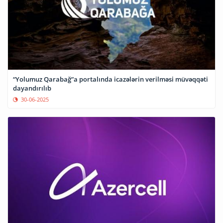
“Yolumuz Qarabağ”a portalında icazələrin verilməsi müvəqqəti
dayandırılıb
30-06-2025