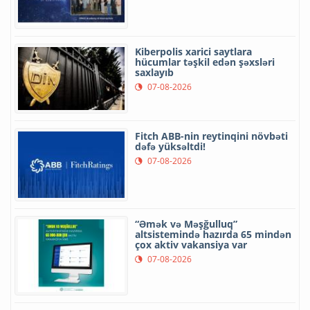
Kiberpolis xarici saytlara
hücumlar təşkil edən şəxsləri
saxlayıb
07-08-2026
Fitch ABB-nin reytinqini növbəti
dəfə yüksəltdi!
07-08-2026
“Əmək və Məşğulluq”
altsistemində hazırda 65 mindən
çox aktiv vakansiya var
07-08-2026