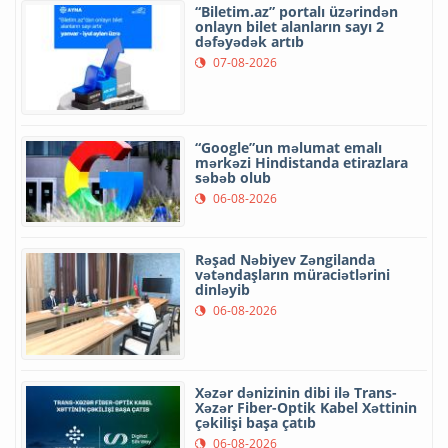
“Biletim.az” portalı üzərindən
onlayn bilet alanların sayı 2
dəfəyədək artıb
07-08-2026
“Google”un məlumat emalı
mərkəzi Hindistanda etirazlara
səbəb olub
06-08-2026
Rəşad Nəbiyev Zəngilanda
vətəndaşların müraciətlərini
dinləyib
06-08-2026
Xəzər dənizinin dibi ilə Trans-
Xəzər Fiber-Optik Kabel Xəttinin
çəkilişi başa çatıb
06-08-2026