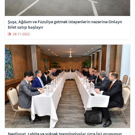
Şuşa, Ağdam və Füzuliyə getmək istəyənlərin nəzərinə-Onlayn
bilet satışı başlayır
24-11-2022
Nəqliyyat, rabitə və yüksək texnologiyalar üzrə İşçi qrupunun