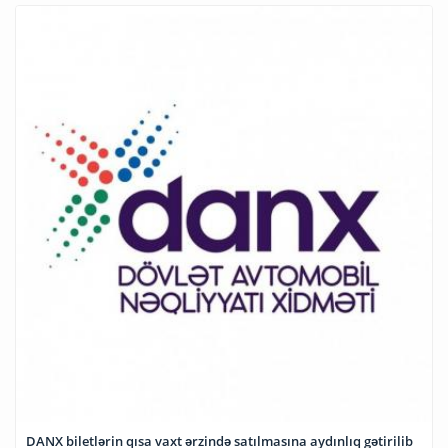
DANX biletlərin qısa vaxt ərzində satılmasına aydınlıq gətirilib