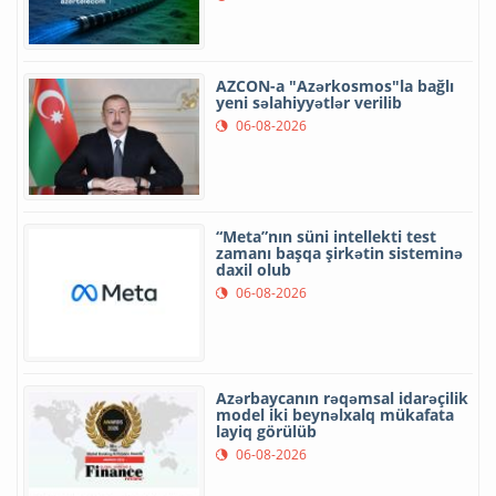
AZCON-a "Azərkosmos"la bağlı
yeni səlahiyyətlər verilib
06-08-2026
“Meta”nın süni intellekti test
zamanı başqa şirkətin sisteminə
daxil olub
06-08-2026
Azərbaycanın rəqəmsal idarəçilik
model iki beynəlxalq mükafata
layiq görülüb
06-08-2026