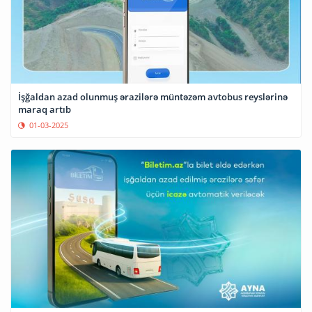
İşğaldan azad olunmuş ərazilərə müntəzəm avtobus reyslərinə
maraq artıb
01-03-2025