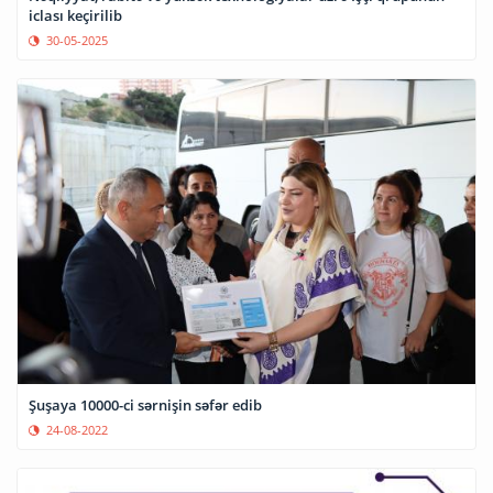
iclası keçirilib
30-05-2025
Şuşaya 10000-ci sərnişin səfər edib
24-08-2022