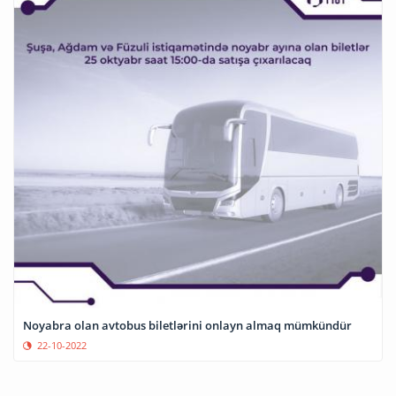
Noyabra olan avtobus biletlərini onlayn almaq mümkündür
22-10-2022