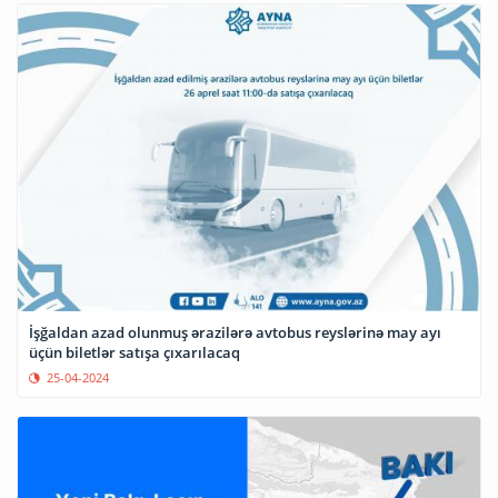
İşğaldan azad olunmuş ərazilərə avtobus reyslərinə may ayı
üçün biletlər satışa çıxarılacaq
25-04-2024