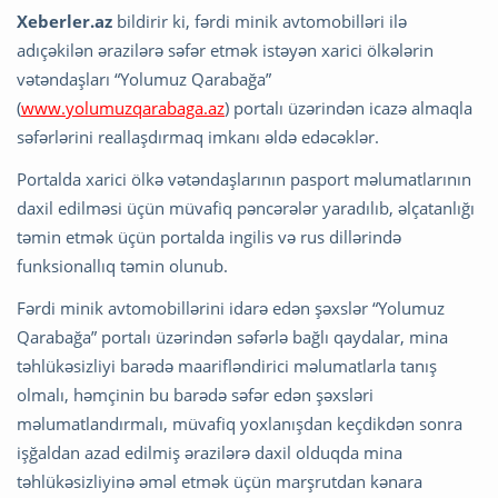
Xeberler.az
bildirir ki, fərdi minik avtomobilləri ilə
adıçəkilən ərazilərə səfər etmək istəyən xarici ölkələrin
vətəndaşları “Yolumuz Qarabağa”
(
www.yolumuzqarabaga.az
) portalı üzərindən icazə almaqla
səfərlərini reallaşdırmaq imkanı əldə edəcəklər.
Portalda xarici ölkə vətəndaşlarının pasport məlumatlarının
daxil edilməsi üçün müvafiq pəncərələr yaradılıb, əlçatanlığı
təmin etmək üçün portalda ingilis və rus dillərində
funksionallıq təmin olunub.
Fərdi minik avtomobillərini idarə edən şəxslər “Yolumuz
Qarabağa” portalı üzərindən səfərlə bağlı qaydalar, mina
təhlükəsizliyi barədə maarifləndirici məlumatlarla tanış
olmalı, həmçinin bu barədə səfər edən şəxsləri
məlumatlandırmalı, müvafiq yoxlanışdan keçdikdən sonra
işğaldan azad edilmiş ərazilərə daxil olduqda mina
təhlükəsizliyinə əməl etmək üçün marşrutdan kənara