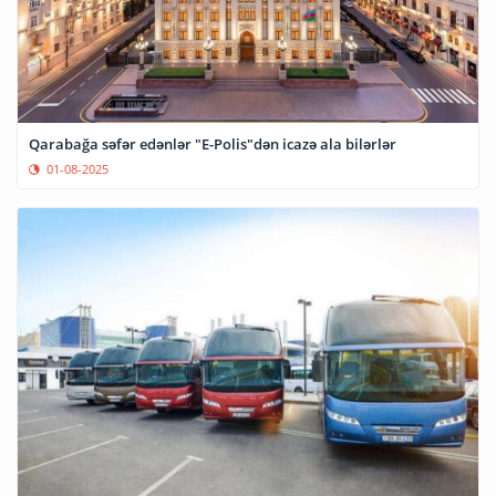
Qarabağa səfər edənlər "E-Polis"dən icazə ala bilərlər
01-08-2025