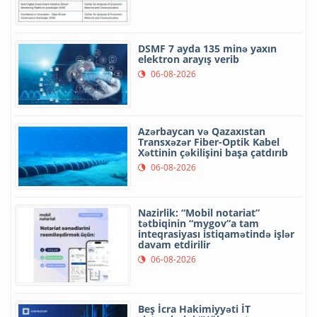
DSMF 7 ayda 135 minə yaxın
elektron arayış verib
06-08-2026
Azərbaycan və Qazaxıstan
Transxəzər Fiber-Optik Kabel
Xəttinin çəkilişini başa çatdırıb
06-08-2026
Nazirlik: “Mobil notariat”
tətbiqinin “mygov”a tam
inteqrasiyası istiqamətində işlər
davam etdirilir
06-08-2026
Beş İcra Hakimiyyəti İT