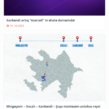
Xankəndi artıq "Azercell" in əhatə dairəsində!
01-10-2023
Mingəçevir – Xocalı – Xankəndi – Şuşa müntəzəm avtobus reysi