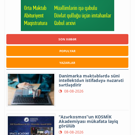
SON XƏBƏR
POPULYAR
YAZARLAR
Danimarka məktəblərdə süni
intellektdən istifadəyə nəzarəti
sərtləşdirir
08-08-2026
“Azərkosmos”un KOSMİK
Akademiyası mükafata layiq
görülüb
08-08-2026