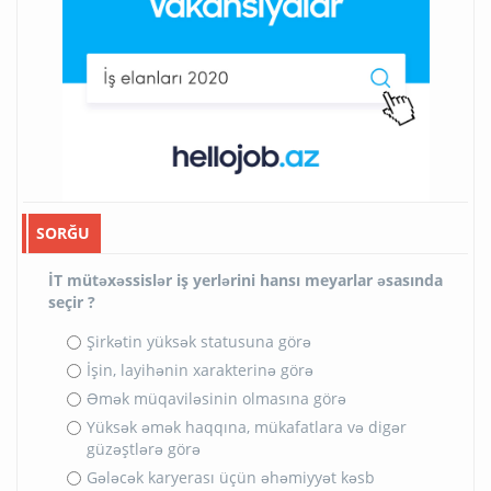
SORĞU
İT mütəxəssislər iş yerlərini hansı meyarlar əsasında
seçir ?
Şirkətin yüksək statusuna görə
İşin, layihənin xarakterinə görə
Əmək müqaviləsinin olmasına görə
Yüksək əmək haqqına, mükafatlara və digər
güzəştlərə görə
Gələcək karyerası üçün əhəmiyyət kəsb