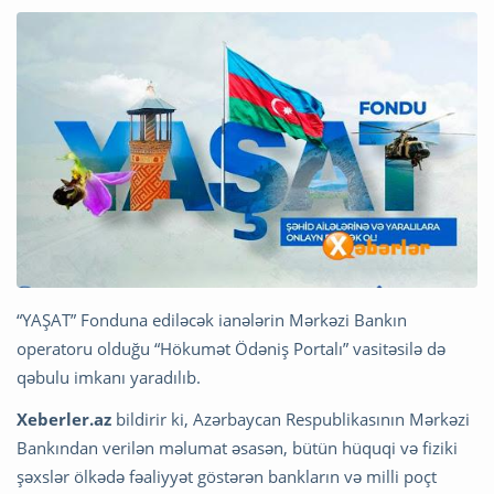
“YAŞAT” Fonduna ediləcək ianələrin Mərkəzi Bankın
operatoru olduğu “Hökumət Ödəniş Portalı” vasitəsilə də
qəbulu imkanı yaradılıb.
Xeberler.az
bildirir ki, Azərbaycan Respublikasının Mərkəzi
Bankından verilən məlumat əsasən, bütün hüquqi və fiziki
şəxslər ölkədə fəaliyyət göstərən bankların və milli poçt