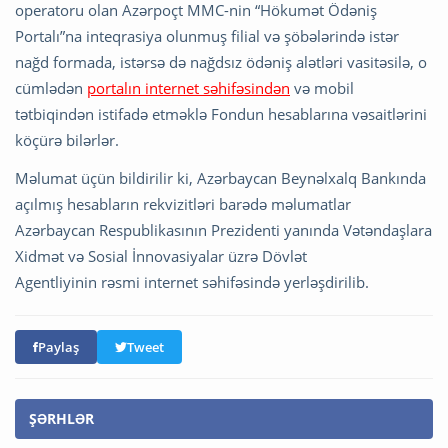
operatoru olan Azərpoçt MMC-nin “Hökumət Ödəniş
Portalı”na inteqrasiya olunmuş filial və şöbələrində istər
nağd formada, istərsə də nağdsız ödəniş alətləri vasitəsilə, o
cümlədən
portalın internet səhifəsindən
və mobil
tətbiqindən istifadə etməklə Fondun hesablarına vəsaitlərini
köçürə bilərlər.
Məlumat üçün bildirilir ki, Azərbaycan Beynəlxalq Bankında
açılmış hesabların rekvizitləri barədə məlumatlar
Azərbaycan Respublikasının Prezidenti yanında Vətəndaşlara
Xidmət və Sosial İnnovasiyalar üzrə Dövlət
Agentliyinin rəsmi internet səhifəsində yerləşdirilib.
Paylaş
Tweet
ŞƏRHLƏR