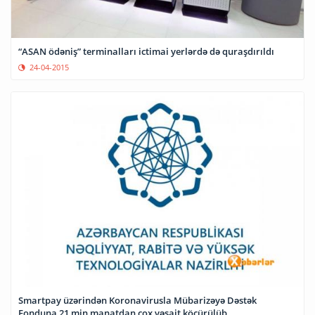
“ASAN ödəniş” terminalları ictimai yerlərdə də quraşdırıldı
24-04-2015
Smartpay üzərindən Koronavirusla Mübarizəyə Dəstək
Fonduna 21 min manatdan çox vəsait köçürülüb