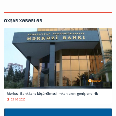
OXŞAR XƏBƏRLƏR
Mərkəzi Bank ianə köçürülməsi imkanlarını genişləndirib
23-03-2020