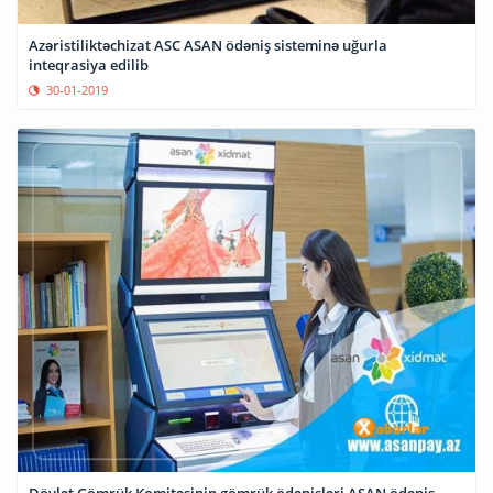
Azəristiliktəchizat ASC ASAN ödəniş sisteminə uğurla
inteqrasiya edilib
30-01-2019
Dövlət Gömrük Komitəsinin gömrük ödənişləri ASAN ödəniş