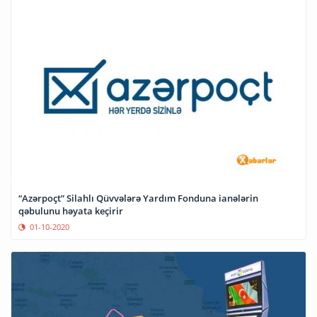
“Azərpoçt” Silahlı Qüvvələrə Yardım Fonduna ianələrin
qəbulunu həyata keçirir
01-10-2020