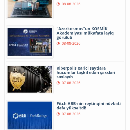
08-08-2026
“Azərkosmos”un KOSMİK
Akademiyası mükafata layiq
görülüb
08-08-2026
Kiberpolis xarici saytlara
hücumlar təşkil edən şəxsləri
saxlayıb
07-08-2026
Fitch ABB-nin reytinqini növbəti
dəfə yüksəltdi!
07-08-2026