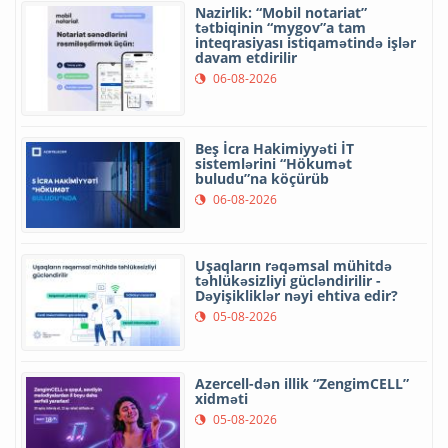
Nazirlik: “Mobil notariat”
tətbiqinin “mygov”a tam
inteqrasiyası istiqamətində işlər
davam etdirilir
06-08-2026
Beş İcra Hakimiyyəti İT
sistemlərini “Hökumət
buludu”na köçürüb
06-08-2026
Uşaqların rəqəmsal mühitdə
təhlükəsizliyi gücləndirilir -
Dəyişikliklər nəyi ehtiva edir?
05-08-2026
Azercell-dən illik “ZengimCELL”
xidməti
05-08-2026