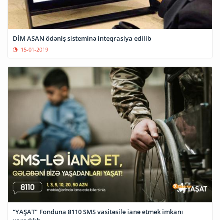
DİM ASAN ödəniş sisteminə inteqrasiya edilib
15-01-2019
“YAŞAT" Fonduna 8110 SMS vasitəsilə ianə etmək imkanı