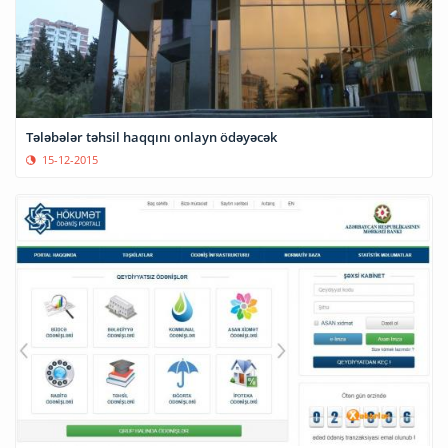
Tələbələr təhsil haqqını onlayn ödəyəcək
15-12-2015