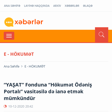
ANA SƏHİFƏ
LAYİHƏ HAQQINDA
ARXİV
XƏBƏRLƏR
ƏLAQƏ
E - HÖKUMƏT
Ana Səhifə
E - HÖKUMƏT
“YAŞAT” Fonduna “Hökumət Ödəniş
Portalı” vasitəsilə də ianə etmək
mümkündür
10-12-2020
20:42