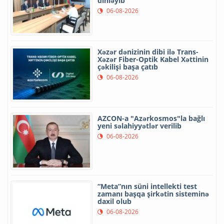
dinləyib
06-08-2026
Xəzər dənizinin dibi ilə Trans-
Xəzər Fiber-Optik Kabel Xəttinin
çəkilişi başa çatıb
06-08-2026
AZCON-a "Azərkosmos"la bağlı
yeni səlahiyyətlər verilib
06-08-2026
“Meta”nın süni intellekti test
zamanı başqa şirkətin sisteminə
daxil olub
06-08-2026