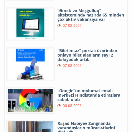
“Əmək və Məşğulluq”
altsistemində hazırda 65 mindən
çox aktiv vakansiya var
07-08-2026
“Biletim.az” portalı üzərindən
onlayn bilet alanların sayı 2
dəfəyədək artıb
07-08-2026
“Google”un məlumat emalı
mərkəzi Hindistanda etirazlara
səbəb olub
06-08-2026
Rəşad Nəbiyev Zəngilanda
vətəndaşların müraciətlərini