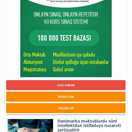
SON XƏBƏR
POPULYAR
YAZARLAR
Danimarka məktəblərdə süni
intellektdən istifadəyə nəzarəti
sərtləşdirir