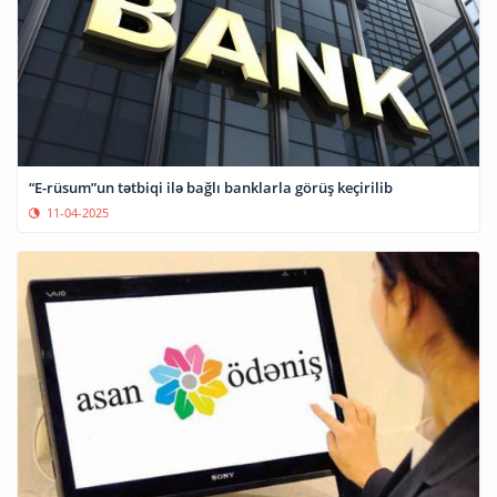
“E-rüsum”un tətbiqi ilə bağlı banklarla görüş keçirilib
11-04-2025