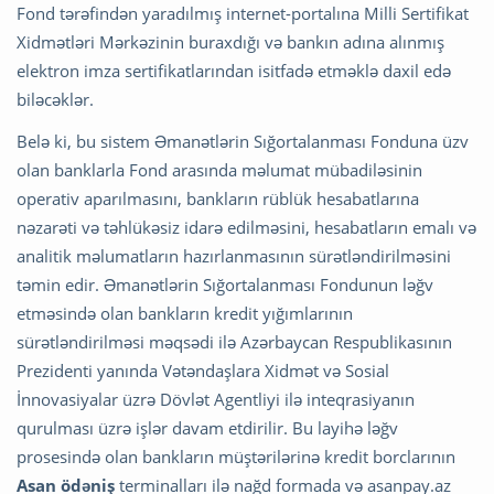
Fond tərəfindən yaradılmış internet-portalına Milli Sertifikat
Xidmətləri Mərkəzinin buraxdığı və bankın adına alınmış
elektron imza sertifikatlarından isitfadə etməklə daxil edə
biləcəklər.
Belə ki, bu sistem Əmanətlərin Sığortalanması Fonduna üzv
olan banklarla Fond arasında məlumat mübadiləsinin
operativ aparılmasını, bankların rüblük hesabatlarına
nəzarəti və təhlükəsiz idarə edilməsini, hesabatların emalı və
analitik məlumatların hazırlanmasının sürətləndirilməsini
təmin edir. Əmanətlərin Sığortalanması Fondunun ləğv
etməsində olan bankların kredit yığımlarının
sürətləndirilməsi məqsədi ilə Azərbaycan Respublikasının
Prezidenti yanında Vətəndaşlara Xidmət və Sosial
İnnovasiyalar üzrə Dövlət Agentliyi ilə inteqrasiyanın
qurulması üzrə işlər davam etdirilir. Bu layihə ləğv
prosesində olan bankların müştərilərinə kredit borclarının
Asan ödəniş
terminalları ilə nağd formada və asanpay.az