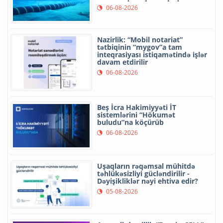
06-08-2026
Nazirlik: “Mobil notariat”
tətbiqinin “mygov”a tam
inteqrasiyası istiqamətində işlər
davam etdirilir
06-08-2026
Beş İcra Hakimiyyəti İT
sistemlərini “Hökumət
buludu”na köçürüb
06-08-2026
Uşaqların rəqəmsal mühitdə
təhlükəsizliyi gücləndirilir -
Dəyişikliklər nəyi ehtiva edir?
05-08-2026