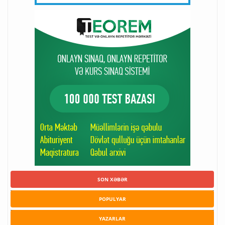
SON XƏBƏR
POPULYAR
YAZARLAR