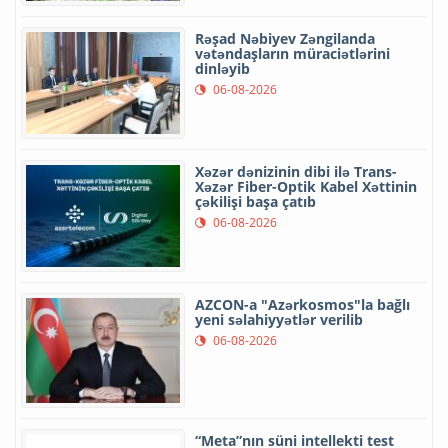
Rəşad Nəbiyev Zəngilanda
vətəndaşların müraciətlərini
dinləyib
06-08-2026
Xəzər dənizinin dibi ilə Trans-
Xəzər Fiber-Optik Kabel Xəttinin
çəkilişi başa çatıb
06-08-2026
AZCON-a "Azərkosmos"la bağlı
yeni səlahiyyətlər verilib
06-08-2026
“Meta”nın süni intellekti test