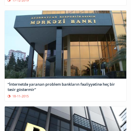
17-12-2019
“İnternetdə yaranan problem bankların fəaliyyətinə heç bir
təsir göstərmir”
18-11-2015