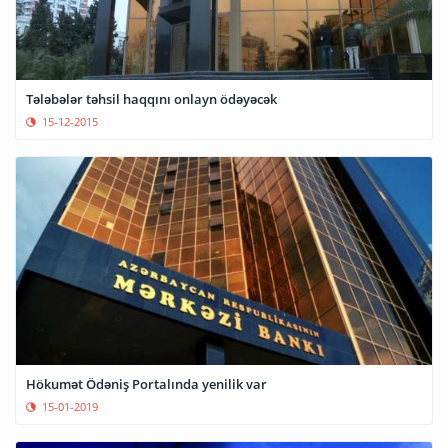
Tələbələr təhsil haqqını onlayn ödəyəcək
15-12-2015
Hökumət Ödəniş Portalında yenilik var
15-01-2019