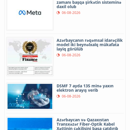
zamanı başqa şirkətin sisteminə
daxil olub
06-08-2026
Azərbaycanın rəqəmsal idarəçilik
model iki beynəlxalq mükafata
layiq görülüb
06-08-2026
DSMF 7 ayda 135 minə yaxın
elektron arayış verib
06-08-2026
Azərbaycan və Qazaxıstan
Transxəzər Fiber-Optik Kabel
Xəttinin çəkilişini başa çatdırıb