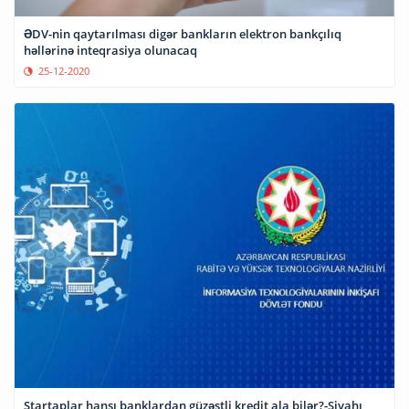
ƏDV-nin qaytarılması digər bankların elektron bankçılıq
həllərinə inteqrasiya olunacaq
25-12-2020
Startaplar hansı banklardan güzəştli kredit ala bilər?-Siyahı