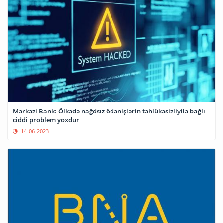
Mərkəzi Bank: Ölkədə nağdsız ödənişlərin təhlükəsizliyilə bağlı
ciddi problem yoxdur
14-06-2023