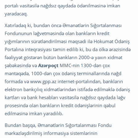
portalı vasitəsilə nağdsız qaydada ödənilməsinə imkan
yaradacaq.
Xatırladaq ki, bundan öncə Əmanətlərin Sığortalanması
Fondununun ləğvetməsində olan bankların kredit
yığımlarının sürətləndirilməsi məqsədi ilə Hökumət Ödəniş
Portalına inteqrasiyası təmin edilib ki, bu da ölkə ərazisində
fəaliyyət göstərən bütün bankların 2000-ə yaxın xidmət
şəbəkəsində və
Azərpoçt
MMC-nin 1300-dən çox
məntəqədə, 1000-dən çox ödəniş terminallarında nağd
formada və www.gpp.az internet-portalından, bankların
elektron bankçılıq xidmətlərindən istifadə edilməklə ödəniş
kartları və bank hesabları vasitəsilə nağdsız qaydada ləğv
prosesində olan bankların kredit ödənişlərinin qəbul
edilməsinə imkan yaradılıb.
Bundan başqa, Əmanətlərin Sığortalanması Fondu
mərkəzləşdirilmiş informasiya sistemlərinin