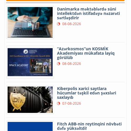
Danimarka məktəblərdə süni
intellektdən istifadəyə nəzarəti
sərtləşdirir
08-08-2026
“Azərkosmos”un KOSMİK
Akademiyası mükafata layiq
görülüb
08-08-2026
Kiberpolis xarici saytlara
hücumlar təşkil edən şəxsləri
saxlayıb
07-08-2026
Fitch ABB-nin reytinqini növbəti
dəfə yüksəltdi!