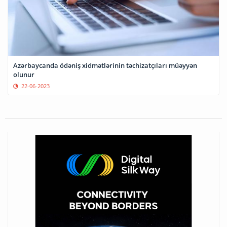
Azərbaycanda ödəniş xidmətlərinin təchizatçıları müəyyən
olunur
22-06-2023