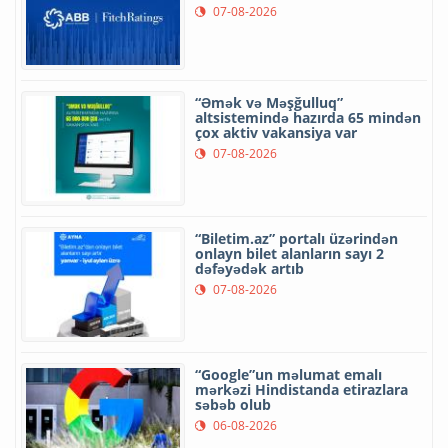
07-08-2026
“Əmək və Məşğulluq”
altsistemində hazırda 65 mindən
çox aktiv vakansiya var
07-08-2026
“Biletim.az” portalı üzərindən
onlayn bilet alanların sayı 2
dəfəyədək artıb
07-08-2026
“Google”un məlumat emalı
mərkəzi Hindistanda etirazlara
səbəb olub
06-08-2026