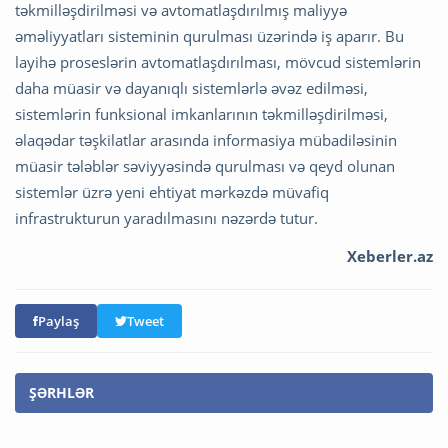
təkmilləşdirilməsi və avtomatlaşdırılmış maliyyə
əməliyyatları sisteminin qurulması üzərində iş aparır. Bu
layihə proseslərin avtomatlaşdırılması, mövcud sistemlərin
daha müasir və dayanıqlı sistemlərlə əvəz edilməsi,
sistemlərin funksional imkanlarının təkmilləşdirilməsi,
əlaqədar təşkilatlar arasında informasiya mübadiləsinin
müasir tələblər səviyyəsində qurulması və qeyd olunan
sistemlər üzrə yeni ehtiyat mərkəzdə müvafiq
infrastrukturun yaradılmasını nəzərdə tutur.
Xeberler.az
Paylaş
Tweet
ŞƏRHLƏR