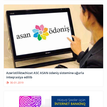
Azəristiliktəchizat ASC ASAN ödəniş sisteminə uğurla
inteqrasiya edilib
30-01-2019