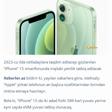
2023-cü ildə istifadəçilərə təqdim ediləcəyi gözlənilən
“iPhone” 15 smartfonunda inqilabi yenilik tətbiq ediləcək.
Xeberler.az
bildirir ki, yayılan xəbərlərə görə, istehsalçı
“Apple” şirkəti telefonun ən başlıca özəlliklərindən birindən
imtina etməyə hazırlaşır.
Belə ki, “iPhone” 15-də iki ədəd fiziki SIM-kart yuvası yerinə
eyni sayda eSIM yuvası tətbiq olunacaq.