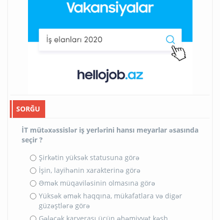
SORĞU
İT mütəxəssislər iş yerlərini hansı meyarlar əsasında
seçir ?
Şirkətin yüksək statusuna görə
İşin, layihənin xarakterinə görə
Əmək müqaviləsinin olmasına görə
Yüksək əmək haqqına, mükafatlara və digər
güzəştlərə görə
Gələcək karyerası üçün əhəmiyyət kəsb