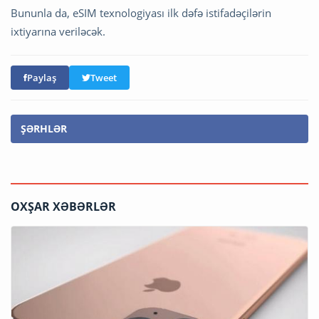
Bununla da, eSIM texnologiyası ilk dəfə istifadəçilərin
ixtiyarına veriləcək.
Paylaş
Tweet
ŞƏRHLƏR
OXŞAR XƏBƏRLƏR