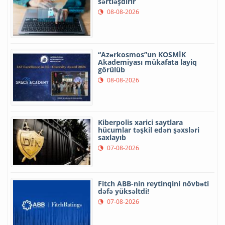
sərtləşdirir
08-08-2026
“Azərkosmos”un KOSMİK
Akademiyası mükafata layiq
görülüb
08-08-2026
Kiberpolis xarici saytlara
hücumlar təşkil edən şəxsləri
saxlayıb
07-08-2026
Fitch ABB-nin reytinqini növbəti
dəfə yüksəltdi!
07-08-2026