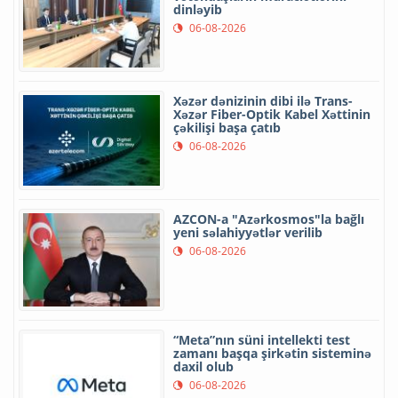
dinləyib
06-08-2026
Xəzər dənizinin dibi ilə Trans-
Xəzər Fiber-Optik Kabel Xəttinin
çəkilişi başa çatıb
06-08-2026
AZCON-a "Azərkosmos"la bağlı
yeni səlahiyyətlər verilib
06-08-2026
“Meta”nın süni intellekti test
zamanı başqa şirkətin sisteminə
daxil olub
06-08-2026