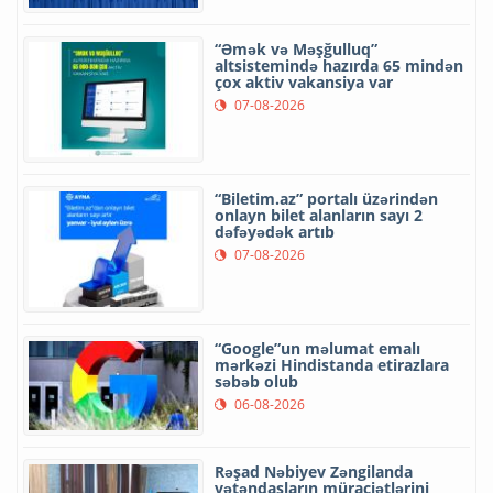
“Əmək və Məşğulluq”
altsistemində hazırda 65 mindən
çox aktiv vakansiya var
07-08-2026
“Biletim.az” portalı üzərindən
onlayn bilet alanların sayı 2
dəfəyədək artıb
07-08-2026
“Google”un məlumat emalı
mərkəzi Hindistanda etirazlara
səbəb olub
06-08-2026
Rəşad Nəbiyev Zəngilanda
vətəndaşların müraciətlərini