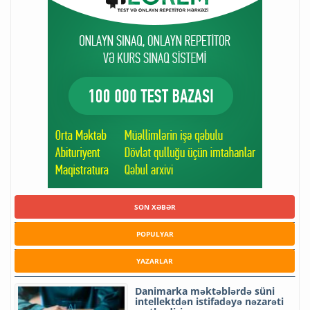
SON XƏBƏR
POPULYAR
YAZARLAR
Danimarka məktəblərdə süni
intellektdən istifadəyə nəzarəti