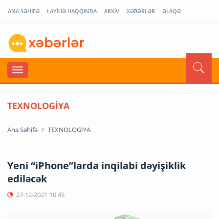
ANA SƏHİFƏ
LAYİHƏ HAQQINDA
ARXİV
XƏBƏRLƏR
ƏLAQƏ
TEXNOLOGİYA
Ana Səhifə
TEXNOLOGİYA
Yeni “iPhone”larda inqilabi dəyişiklik
ediləcək
27-12-2021
10:45