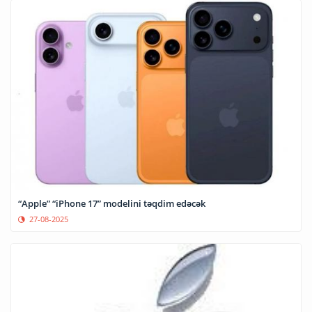
“Apple” “iPhone 17” modelini təqdim edəcək
27-08-2025