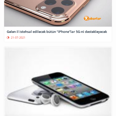
Gələn il istehsal ediləcək bütün “iPhone”lar 5G-ni dəstəkləyəcək
21-07-2021