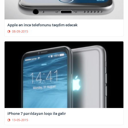
Apple ən incə telefonunu təqdim edəcək
08-09-2015
iPhone 7 parıldayan loqo ilə gəlir
13-05-2015