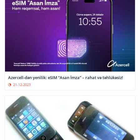
Azercell-dən yenilik: eSIM “Asan İmza” – rahat və təhlükəsiz!
21-12-2023