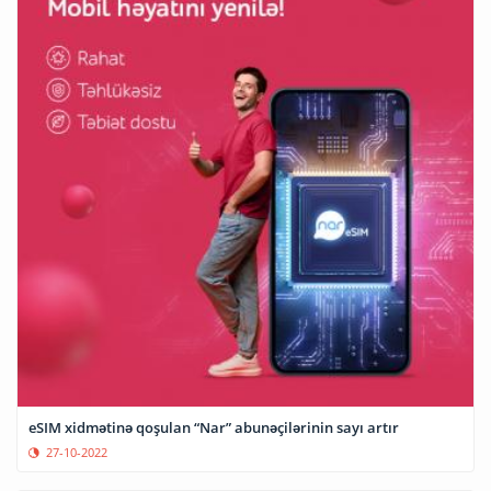
eSIM xidmətinə qoşulan “Nar” abunəçilərinin sayı artır
27-10-2022