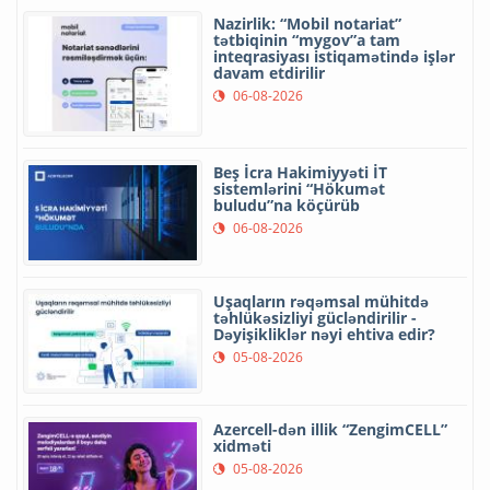
Nazirlik: “Mobil notariat”
tətbiqinin “mygov”a tam
inteqrasiyası istiqamətində işlər
davam etdirilir
06-08-2026
Beş İcra Hakimiyyəti İT
sistemlərini “Hökumət
buludu”na köçürüb
06-08-2026
Uşaqların rəqəmsal mühitdə
təhlükəsizliyi gücləndirilir -
Dəyişikliklər nəyi ehtiva edir?
05-08-2026
Azercell-dən illik “ZengimCELL”
xidməti
05-08-2026