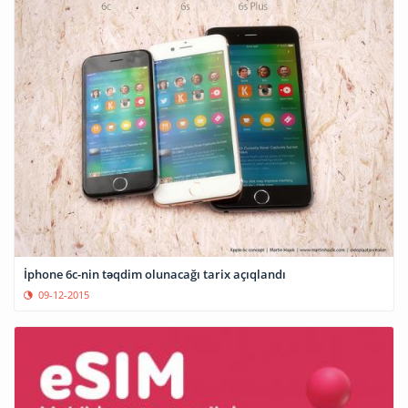
İphone 6c-nin təqdim olunacağı tarix açıqlandı
09-12-2015