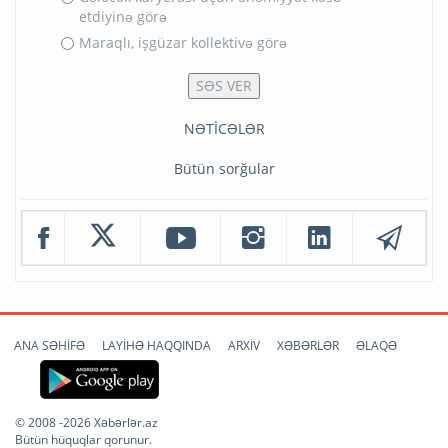
etdiyinə görə
Maraqlı, işgüzar kollektivə görə
NƏTİCƏLƏR
Bütün sorğular
ANA SƏHİFƏ
LAYİHƏ HAQQINDA
ARXİV
XƏBƏRLƏR
ƏLAQƏ
© 2008 -2026 Xəbərlər.az
Bütün hüquqlar qorunur.