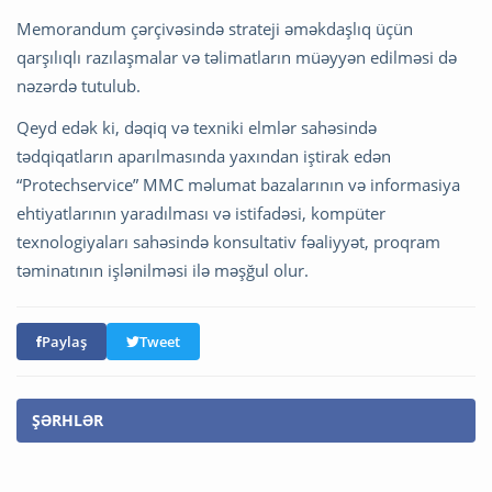
Memorandum çərçivəsində strateji əməkdaşlıq üçün
qarşılıqlı razılaşmalar və təlimatların müəyyən edilməsi də
nəzərdə tutulub.
Qeyd edək ki, dəqiq və texniki elmlər sahəsində
tədqiqatların aparılmasında yaxından iştirak edən
“Protechservice” MMC məlumat bazalarının və informasiya
ehtiyatlarının yaradılması və istifadəsi, kompüter
texnologiyaları sahəsində konsultativ fəaliyyət, proqram
təminatının işlənilməsi ilə məşğul olur.
Paylaş
Tweet
ŞƏRHLƏR