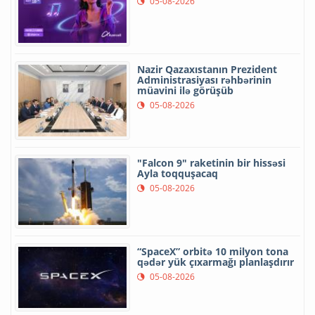
05-08-2026
Nazir Qazaxıstanın Prezident
Administrasiyası rəhbərinin
müavini ilə görüşüb
05-08-2026
"Falcon 9" raketinin bir hissəsi
Ayla toqquşacaq
05-08-2026
“SpaceX” orbitə 10 milyon tona
qədər yük çıxarmağı planlaşdırır
05-08-2026