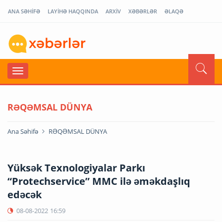
ANA SƏHİFƏ
LAYİHƏ HAQQINDA
ARXİV
XƏBƏRLƏR
ƏLAQƏ
RƏQƏMSAL DÜNYA
Ana Səhifə
RƏQƏMSAL DÜNYA
Yüksək Texnologiyalar Parkı
“Protechservice” MMC ilə əməkdaşlıq
edəcək
08-08-2022
16:59