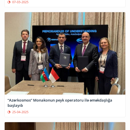
07-03-2025
“Azərkosmos” Monakonun peyk operatoru ilə əməkdaşlığa
başlayıb
25-04-2025