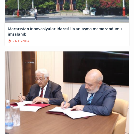
Macarıstan İnnovasiyalar İdarəsi ilə anlaşma memorandumu
imzalanıb
21-11-2014