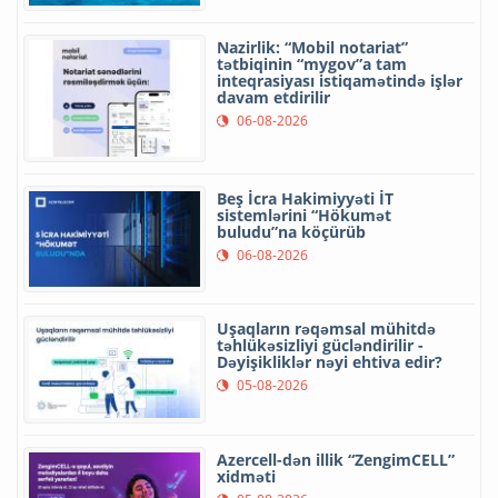
Nazirlik: “Mobil notariat”
tətbiqinin “mygov”a tam
inteqrasiyası istiqamətində işlər
davam etdirilir
06-08-2026
Beş İcra Hakimiyyəti İT
sistemlərini “Hökumət
buludu”na köçürüb
06-08-2026
Uşaqların rəqəmsal mühitdə
təhlükəsizliyi gücləndirilir -
Dəyişikliklər nəyi ehtiva edir?
05-08-2026
Azercell-dən illik “ZengimCELL”
xidməti