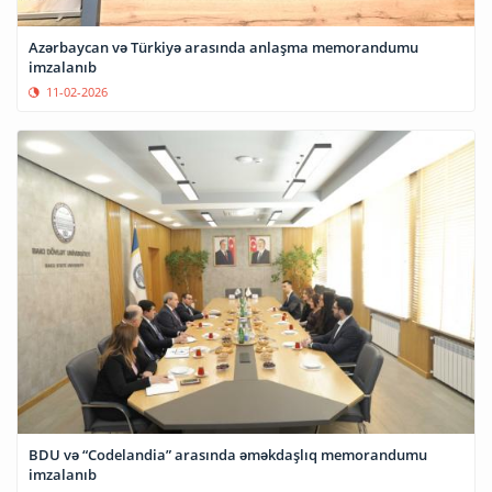
Azərbaycan və Türkiyə arasında anlaşma memorandumu
imzalanıb
11-02-2026
BDU və “Codelandia” arasında əməkdaşlıq memorandumu
imzalanıb