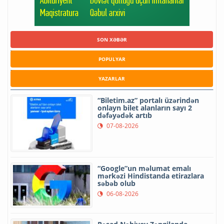
SON XƏBƏR
POPULYAR
YAZARLAR
“Biletim.az” portalı üzərindən
onlayn bilet alanların sayı 2
dəfəyədək artıb
07-08-2026
“Google”un məlumat emalı
mərkəzi Hindistanda etirazlara
səbəb olub
06-08-2026