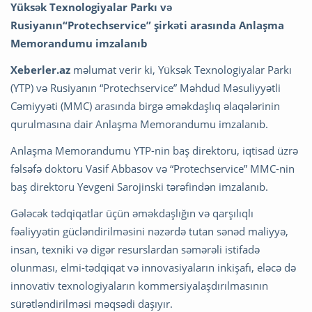
Yüksək Texnologiyalar Parkı və
Rusiyanın“Protechservice” şirkəti arasında Anlaşma
Memorandumu imzalanıb
Xeberler.az
məlumat verir ki, Yüksək Texnologiyalar Parkı
(YTP) və Rusiyanın “Protechservice” Məhdud Məsuliyyətli
Cəmiyyəti (MMC) arasında birgə əməkdaşlıq əlaqələrinin
qurulmasına dair Anlaşma Memorandumu imzalanıb.
Anlaşma Memorandumu YTP-nin baş direktoru, iqtisad üzrə
fəlsəfə doktoru Vasif Abbasov və “Protechservice” MMC-nin
baş direktoru Yevgeni Sarojinski tərəfindən imzalanıb.
Gələcək tədqiqatlar üçün əməkdaşlığın və qarşılıqlı
fəaliyyətin gücləndirilməsini nəzərdə tutan sənəd maliyyə,
insan, texniki və digər resurslardan səmərəli istifadə
olunması, elmi-tədqiqat və innovasiyaların inkişafı, eləcə də
innovativ texnologiyaların kommersiyalaşdırılmasının
sürətləndirilməsi məqsədi daşıyır.