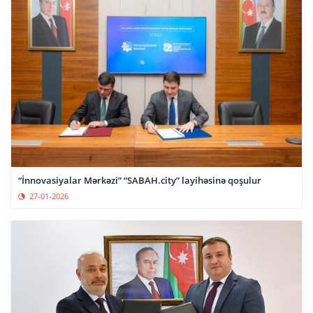
“İnnovasiyalar Mərkəzi” “SABAH.city” layihəsinə qoşulur
27-01-2026