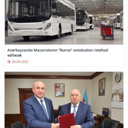
Azərbaycanda Macarıstanın “İkarus” avtobusları istehsal
ediləcək
26-04-2023