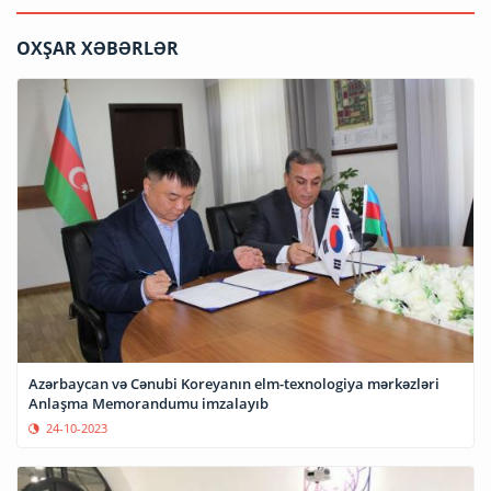
OXŞAR XƏBƏRLƏR
Azərbaycan və Cənubi Koreyanın elm-texnologiya mərkəzləri
Anlaşma Memorandumu imzalayıb
24-10-2023