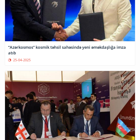
“Azərkosmos” kosmik təhsil sahəsində yeni əməkdaşlığa imza
atıb
25-04-2025