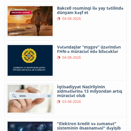
Bakcell rouminqi ilə yay tətilində
dünyanı kəşf et
04-08-2026
Vətəndaşlar “mygov” üzərindən
FHN-ə müraciət edə biləcəklər
04-08-2026
İqtisadiyyat Nazirliyinin
xidmətlərinə 13 milyondan artıq
müraciət olub
03-08-2026
"Elektron kredit və zəmanət"
sisteminin Əsasnaməsi" dəyişib