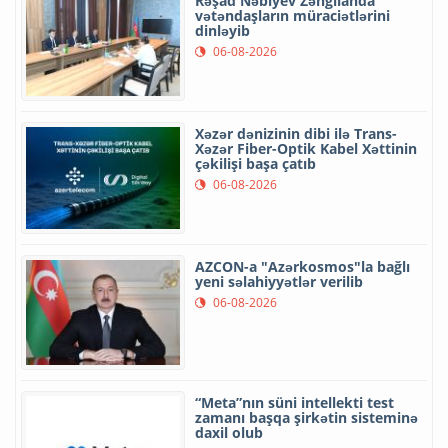
Rəşad Nəbiyev Zəngilanda
vətəndaşların müraciətlərini
dinləyib
06-08-2026
Xəzər dənizinin dibi ilə Trans-
Xəzər Fiber-Optik Kabel Xəttinin
çəkilişi başa çatıb
06-08-2026
AZCON-a "Azərkosmos"la bağlı
yeni səlahiyyətlər verilib
06-08-2026
“Meta”nın süni intellekti test
zamanı başqa şirkətin sisteminə
daxil olub