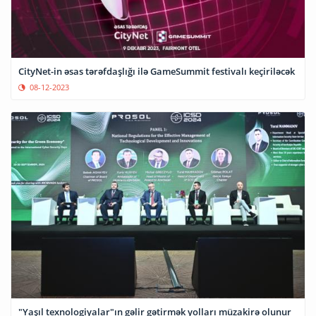
CityNet-in əsas tərəfdaşlığı ilə GameSummit festivalı keçiriləcək
08-12-2023
"Yaşıl texnologiyalar"ın gəlir gətirmək yolları müzakirə olunur