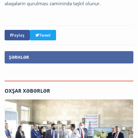
əlaqələrin qurulması zəminində təşkil olunur.
Paylaş
Tweet
ŞƏRHLƏR
OXŞAR XƏBƏRLƏR