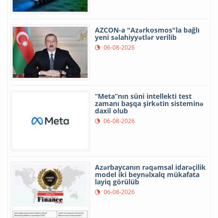
AZCON-a "Azərkosmos"la bağlı
yeni səlahiyyətlər verilib
06-08-2026
“Meta”nın süni intellekti test
zamanı başqa şirkətin sisteminə
daxil olub
06-08-2026
Azərbaycanın rəqəmsal idarəçilik
model iki beynəlxalq mükafata
layiq görülüb
06-08-2026