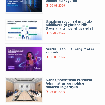
buludu”na köçürüb
06-08-2026
Uşaqların rəqəmsal mühitdə
təhlükəsizliyi gücləndirilir -
Dəyişikliklər nəyi ehtiva edir?
05-08-2026
Azercell-dən illik “ZengimCELL”
xidməti
05-08-2026
Nazir Qazaxıstanın Prezident
Administrasiyası rəhbərinin
müavini ilə görüşüb
05-08-2026