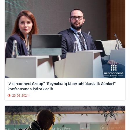
“Azerconnect Group” “Beynəlxalq Kibertəhlükəsizlik Günləri”
konfransında iştirak edib
23-09-2024