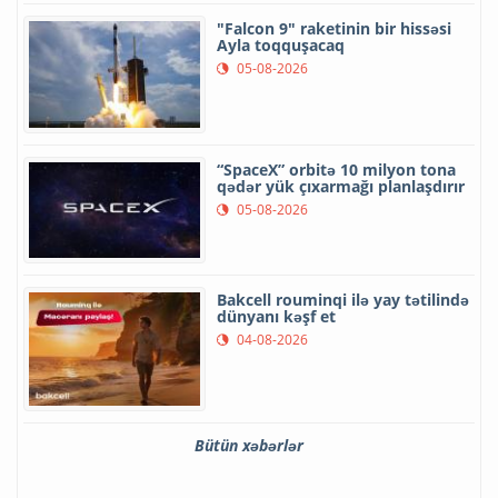
"Falcon 9" raketinin bir hissəsi
Ayla toqquşacaq
05-08-2026
“SpaceX” orbitə 10 milyon tona
qədər yük çıxarmağı planlaşdırır
05-08-2026
Bakcell rouminqi ilə yay tətilində
dünyanı kəşf et
04-08-2026
Bütün xəbərlər