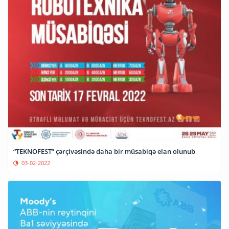
“TEKNOFEST” çərçivəsində daha bir müsabiqə elan olunub
03-02-2022