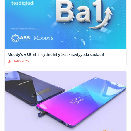
Moody’s ABB-nin reytinqini yüksək səviyyədə saxladı!
16-06-2026