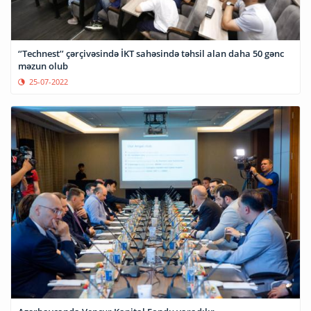
‘’Technest’’ çərçivəsində İKT sahəsində təhsil alan daha 50 gənc
məzun olub
25-07-2022