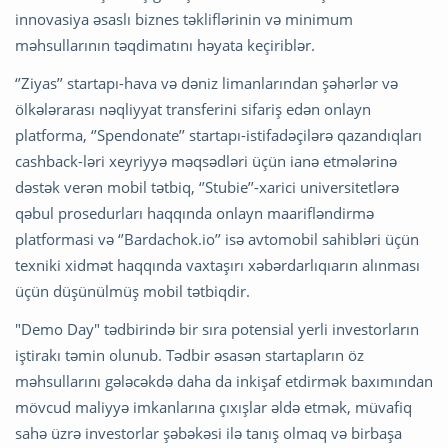
innovasiya əsaslı biznes təkliflərinin və minimum
məhsullarının təqdimatını həyata keçiriblər.
‘’Ziyas’’ startapı-hava və dəniz limanlarından şəhərlər və
ölkələrarası nəqliyyat transferini sifariş edən onlayn
platforma, ‘’Spendonate’’ startapı-istifadəçilərə qazandıqları
cashback-ləri xeyriyyə məqsədləri üçün ianə etmələrinə
dəstək verən mobil tətbiq, ‘’Stubie’’-xarici universitetlərə
qəbul prosedurları haqqında onlayn maarifləndirmə
platformasi və ‘’Bardachok.io’’ isə avtomobil sahibləri üçün
texniki xidmət haqqında vaxtaşırı xəbərdarlıqıarın alınması
üçün düşünülmüş mobil tətbiqdir.
"Demo Day" tədbirində bir sıra potensial yerli investorların
iştirakı təmin olunub. Tədbir əsasən startapların öz
məhsullarını gələcəkdə daha da inkişaf etdirmək baxımından
mövcud maliyyə imkanlarına çıxışlar əldə etmək, müvafiq
sahə üzrə investorlar şəbəkəsi ilə tanış olmaq və birbaşa