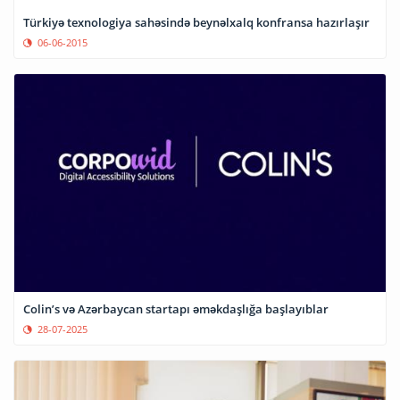
Türkiyə texnologiya sahəsində beynəlxalq konfransa hazırlaşır
06-06-2015
Colin’s və Azərbaycan startapı əməkdaşlığa başlayıblar
28-07-2025