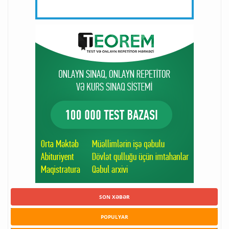
SON XƏBƏR
POPULYAR