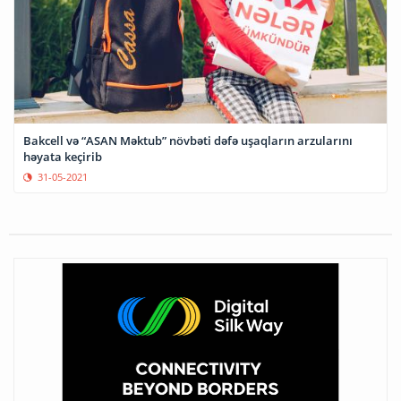
Bakcell və “ASAN Məktub” növbəti dəfə uşaqların arzularını
həyata keçirib
31-05-2021