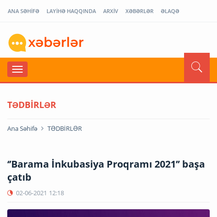
ANA SƏHİFƏ
LAYİHƏ HAQQINDA
ARXİV
XƏBƏRLƏR
ƏLAQƏ
TƏDBİRLƏR
Ana Səhifə
TƏDBİRLƏR
‘’Barama İnkubasiya Proqramı 2021’’ başa
çatıb
02-06-2021
12:18