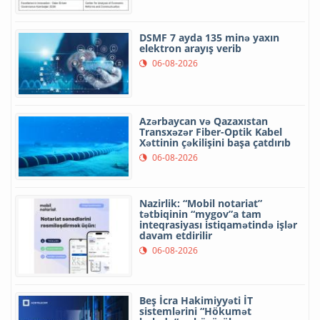
DSMF 7 ayda 135 minə yaxın
elektron arayış verib
06-08-2026
Azərbaycan və Qazaxıstan
Transxəzər Fiber-Optik Kabel
Xəttinin çəkilişini başa çatdırıb
06-08-2026
Nazirlik: “Mobil notariat”
tətbiqinin “mygov”a tam
inteqrasiyası istiqamətində işlər
davam etdirilir
06-08-2026
Beş İcra Hakimiyyəti İT
sistemlərini “Hökumət