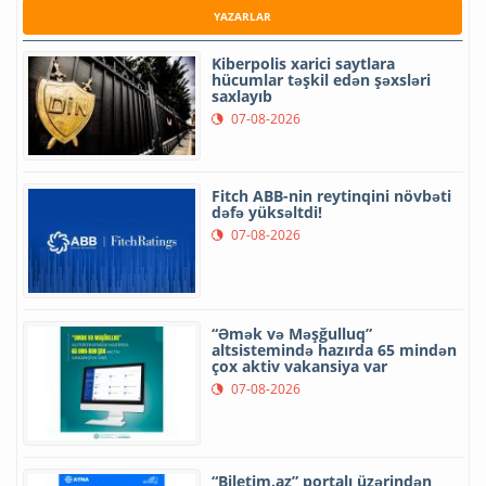
YAZARLAR
Kiberpolis xarici saytlara
hücumlar təşkil edən şəxsləri
saxlayıb
07-08-2026
Fitch ABB-nin reytinqini növbəti
dəfə yüksəltdi!
07-08-2026
“Əmək və Məşğulluq”
altsistemində hazırda 65 mindən
çox aktiv vakansiya var
07-08-2026
“Biletim.az” portalı üzərindən