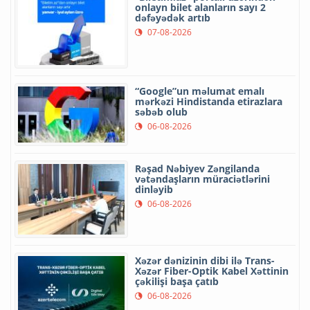
onlayn bilet alanların sayı 2
dəfəyədək artıb
07-08-2026
“Google”un məlumat emalı
mərkəzi Hindistanda etirazlara
səbəb olub
06-08-2026
Rəşad Nəbiyev Zəngilanda
vətəndaşların müraciətlərini
dinləyib
06-08-2026
Xəzər dənizinin dibi ilə Trans-
Xəzər Fiber-Optik Kabel Xəttinin
çəkilişi başa çatıb
06-08-2026