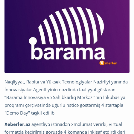
Nəqliyyat, Rabitə və Yüksək Texnologiyalar Nazirliyi yanında
İnnovasiyalar Agentliyinin nəzdində fəaliyyət göstərən
‘’Barama İnnovasiya və Sahibkarlıq Mərkəzi’’nin İnkubasiya
proqramı çərçivəsində uğurlu nəticə göstərmiş 4 startapla
"Demo Day" təşkil edilib.
Xeberler.az
agentliyə istinadən xməlumat verirki, virtual
formatda keçirilmiş görüşdə 4 komanda inkişaf etdirdikləri