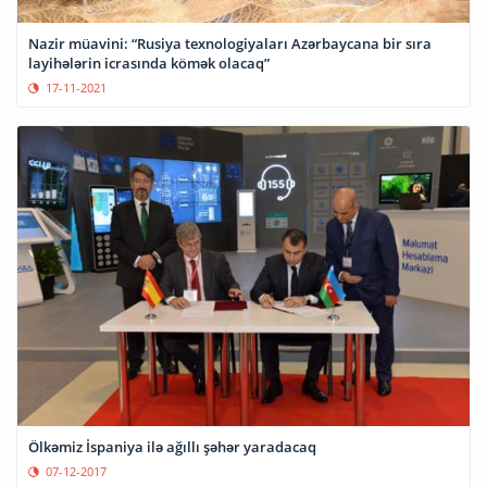
Nazir müavini: “Rusiya texnologiyaları Azərbaycana bir sıra
layihələrin icrasında kömək olacaq”
17-11-2021
Ölkəmiz İspaniya ilə ağıllı şəhər yaradacaq
07-12-2017