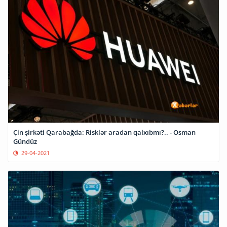
Çin şirkəti Qarabağda: Risklər aradan qalxıbmı?.. - Osman
Gündüz
29-04-2021