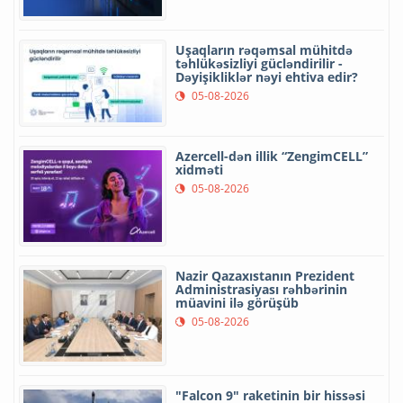
Uşaqların rəqəmsal mühitdə
təhlükəsizliyi gücləndirilir -
Dəyişikliklər nəyi ehtiva edir?
05-08-2026
Azercell-dən illik “ZengimCELL”
xidməti
05-08-2026
Nazir Qazaxıstanın Prezident
Administrasiyası rəhbərinin
müavini ilə görüşüb
05-08-2026
"Falcon 9" raketinin bir hissəsi