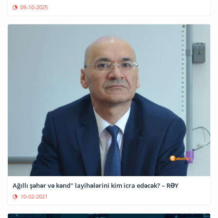
09-10-2025
Ağıllı şəhər və kənd" layihələrini kim icra edəcək? – RƏY
10-02-2021