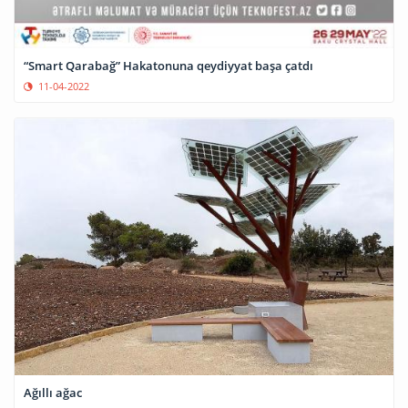
“Smart Qarabağ” Hakatonuna qeydiyyat başa çatdı
11-04-2022
Ağıllı ağac