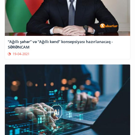
“Ağıllı şəhər” və “Ağıllı kənd” konsepsiyası hazırlanacaq -
SƏRƏNCAM
19-04-2021