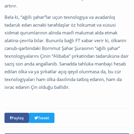
artırır.
Belə ki, “ağıllı şəhər”lər üçün texnologiya və avadanlıq
tədarük edən əcnəbi tərəfdaşlar öz hökumət və xüsusi
xidmət qurumlarının əlində məxfi məlumat əldə etmək
alətinə çevrilə bilər. Bununla bağlı FT xəbər verir ki, ölkənin
cənub-qərbindəki Bornmut Şəhər Şurasının “ağıllı şəhər”
texnologiyalarını Çinin “Alibaba” şirkətindən tədarükünə dair
saziş son anda əngəllənib. Sənəddə təhlükə mənbəyi hesab
edilən ölkə və ya şirkətlər açıq qeyd olunmasa da, bu cür
texnologiyaları həm ölkə daxilində tətbiq edənin, həm də
ixrac edənin Çin olduğu bəllidir.
Paylaş
Tweet