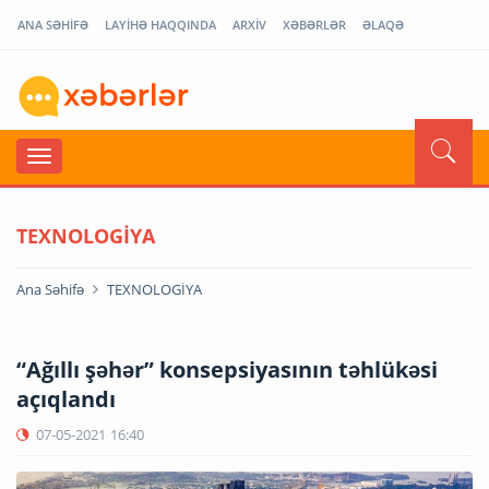
ANA SƏHİFƏ
LAYİHƏ HAQQINDA
ARXİV
XƏBƏRLƏR
ƏLAQƏ
TEXNOLOGİYA
Ana Səhifə
TEXNOLOGİYA
“Ağıllı şəhər” konsepsiyasının təhlükəsi
açıqlandı
07-05-2021
16:40