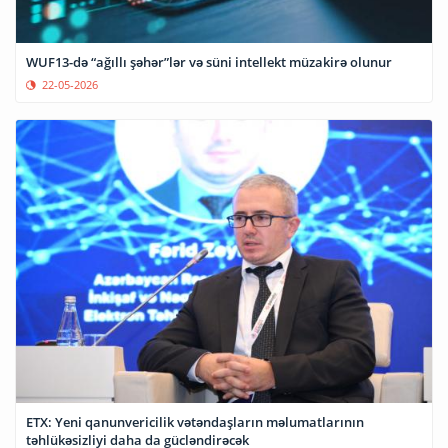
WUF13-də “ağıllı şəhər”lər və süni intellekt müzakirə olunur
22-05-2026
ETX: Yeni qanunvericilik vətəndaşların məlumatlarının
təhlükəsizliyi daha da gücləndirəcək