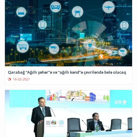
Qarabağ “Ağıllı şəhər”ə və “ağıllı kənd”ə çevriləndə belə olacaq
16-02-2021