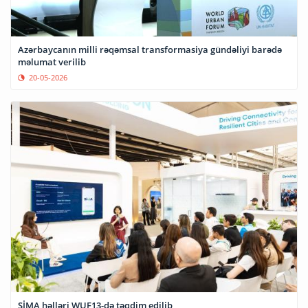
Azərbaycanın milli rəqəmsal transformasiya gündəliyi barədə
məlumat verilib
20-05-2026
SİMA həlləri WUF13-də təqdim edilib