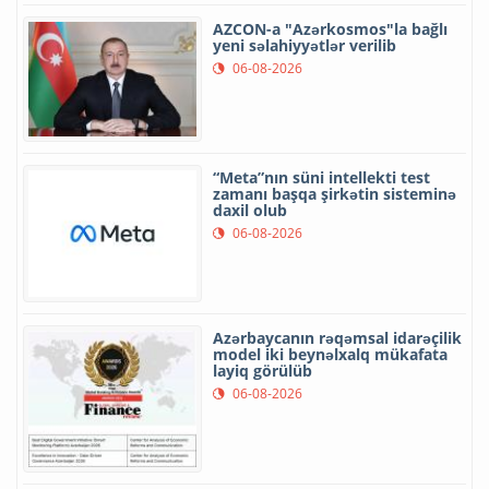
AZCON-a "Azərkosmos"la bağlı
yeni səlahiyyətlər verilib
06-08-2026
“Meta”nın süni intellekti test
zamanı başqa şirkətin sisteminə
daxil olub
06-08-2026
Azərbaycanın rəqəmsal idarəçilik
model iki beynəlxalq mükafata
layiq görülüb
06-08-2026