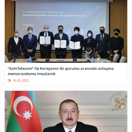
“AzInTelecom” ilə Koreyanın iki qurumu arasında anlaşma
memorandumu imzalanıb
16-02-2022