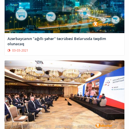
Azərbaycanın "ağıllı şəhər" təcrübəsi Belarusda təqdim
olunacaq
03-03-2021