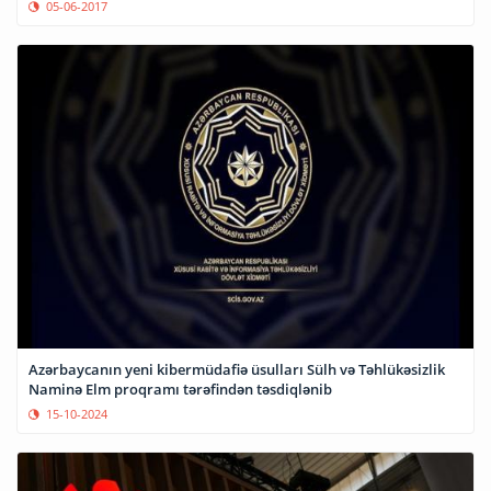
05-06-2017
Azərbaycanın yeni kibermüdafiə üsulları Sülh və Təhlükəsizlik
Naminə Elm proqramı tərəfindən təsdiqlənib
15-10-2024