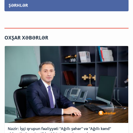
ŞƏRHLƏR
OXŞAR XƏBƏRLƏR
Nazir: İşçi qrupun fəaliyyəti “Ağıllı şəhər” və “Ağıllı kənd”