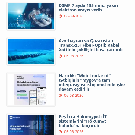
DSMF 7 ayda 135 minə yaxın
elektron arayış verib
06-08-2026
Azərbaycan və Qazaxıstan
Transxəzər Fiber-Optik Kabel
Xəttinin çəkilişini başa çatdırıb
06-08-2026
Nazirlik: “Mobil notariat”
tətbiqinin “mygov”a tam
inteqrasiyası istiqamətində işlər
davam etdirilir
06-08-2026
Beş İcra Hakimiyyəti İT
sistemlərini “Hökumət
buludu”na köçürüb
06-08-2026