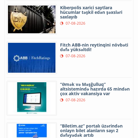
Kiberpolis xarici saytlara
hücumlar təşkil edən şəxsləri
saxlayıb
07-08-2026
Fitch ABB-nin reytinqini növbəti
dəfə yüksəltdi!
07-08-2026
“Əmək və Məşğulluq”
altsistemində hazırda 65 mindən
çox aktiv vakansiya var
07-08-2026
“Biletim.az” portalı üzərindən
onlayn bilet alanların sayı 2
dəfəyədək artıb