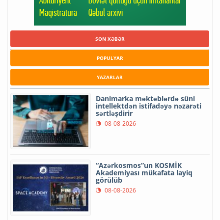
SON XƏBƏR
POPULYAR
YAZARLAR
Danimarka məktəblərdə süni
intellektdən istifadəyə nəzarəti
sərtləşdirir
08-08-2026
“Azərkosmos”un KOSMİK
Akademiyası mükafata layiq
görülüb
08-08-2026