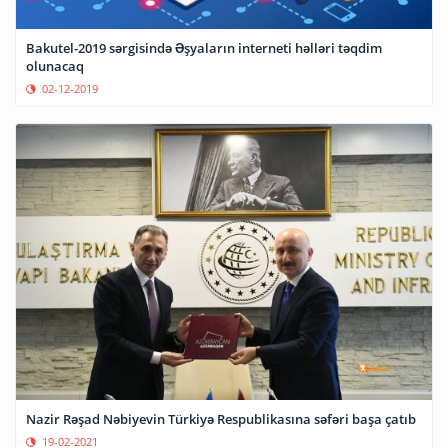
Bakutel-2019 sərgisində Əşyaların interneti həlləri təqdim
olunacaq
02-12-2019
Nazir Rəşad Nəbiyevin Türkiyə Respublikasına səfəri başa çatıb
19-02-2021