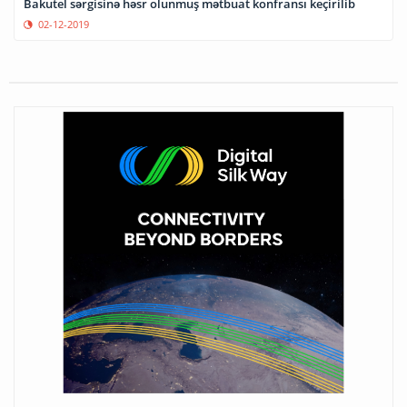
Bakutel sərgisinə həsr olunmuş mətbuat konfransı keçirilib
02-12-2019