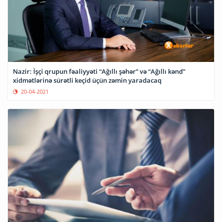
Nazir: İşçi qrupun fəaliyyəti “Ağıllı şəhər” və “Ağıllı kənd”
xidmətlərinə sürətli keçid üçün zəmin yaradacaq
20-04-2021