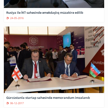
Rusiya ilə İKT sahəsində əməkdaşlıq müzakirə edilib
24-05-2016
Gürcüstanla startap sahəsində memorandum imzalanıb
06-12-2017