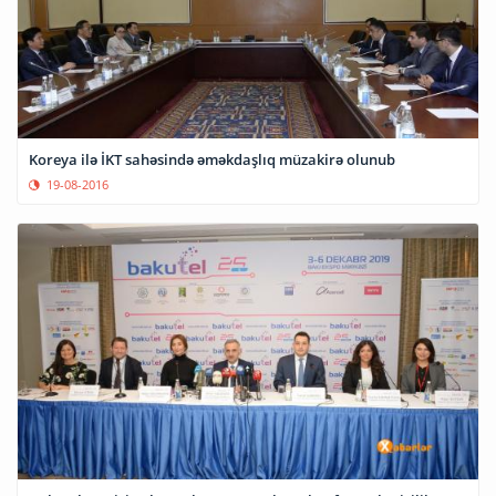
Koreya ilə İKT sahəsində əməkdaşlıq müzakirə olunub
19-08-2016