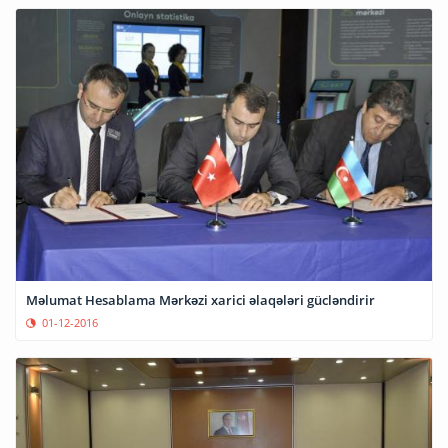
Məlumat Hesablama Mərkəzi xarici əlaqələri gücləndirir
01-12-2016