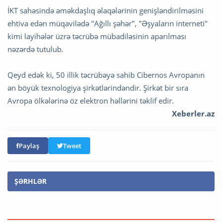
İKT sahəsində əməkdaşlıq əlaqələrinin genişləndirilməsini
ehtiva edən müqavilədə "Ağıllı şəhər", "Əşyaların interneti"
kimi layihələr üzrə təcrübə mübadiləsinin aparılması
nəzərdə tutulub.
Qeyd edək ki, 50 illik təcrübəyə sahib Cibernos Avropanın
ən böyük texnologiya şirkətlərindəndir. Şirkət bir sıra
Avropa ölkələrinə öz elektron həllərini təklif edir.
Xeberler.az
Paylaş
Tweet
ŞƏRHLƏR