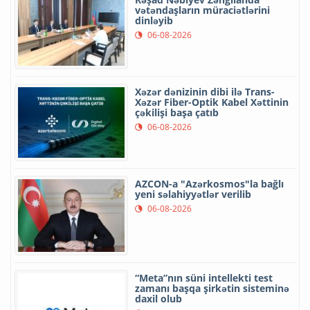
vətəndaşların müraciətlərini
dinləyib
06-08-2026
Xəzər dənizinin dibi ilə Trans-
Xəzər Fiber-Optik Kabel Xəttinin
çəkilişi başa çatıb
06-08-2026
AZCON-a "Azərkosmos"la bağlı
yeni səlahiyyətlər verilib
06-08-2026
“Meta”nın süni intellekti test
zamanı başqa şirkətin sisteminə
daxil olub