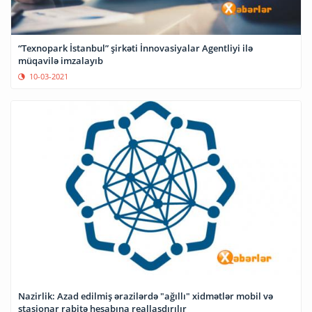
“Texnopark İstanbul” şirkəti İnnovasiyalar Agentliyi ilə
müqavilə imzalayıb
10-03-2021
Nazirlik: Azad edilmiş ərazilərdə "ağıllı" xidmətlər mobil və
stasionar rabitə hesabına reallaşdırılır