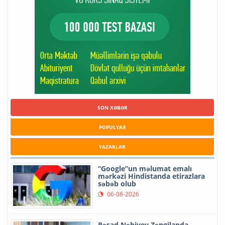
SON XƏBƏR
POPULYAR
YAZARLAR
“Google”un məlumat emalı
mərkəzi Hindistanda etirazlara
səbəb olub
06-08-2026
Rəşad Nəbiyev Zəngilanda