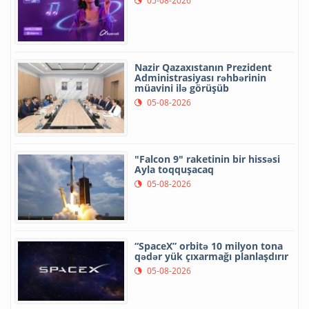
05-08-2026
Nazir Qazaxıstanın Prezident
Administrasiyası rəhbərinin
müavini ilə görüşüb
05-08-2026
"Falcon 9" raketinin bir hissəsi
Ayla toqquşacaq
05-08-2026
“SpaceX” orbitə 10 milyon tona
qədər yük çıxarmağı planlaşdırır
05-08-2026