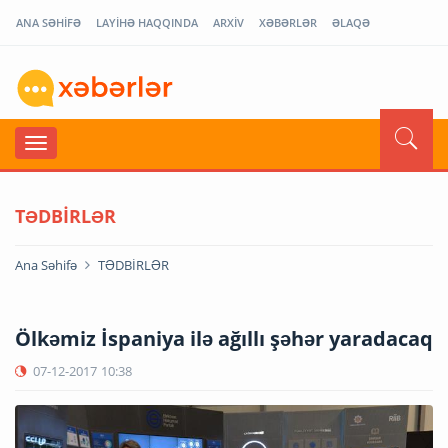
ANA SƏHİFƏ
LAYİHƏ HAQQINDA
ARXİV
XƏBƏRLƏR
ƏLAQƏ
TƏDBİRLƏR
Ana Səhifə
TƏDBİRLƏR
Ölkəmiz İspaniya ilə ağıllı şəhər yaradacaq
07-12-2017
10:38