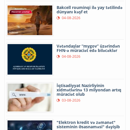
Bakcell rouminqi ilə yay tətilində
dünyanı kəşf et
04-08-2026
Vətəndaşlar “mygov” üzərindən
FHN-ə müraciət edə biləcəklər
04-08-2026
İqtisadiyyat Nazirliyinin
xidmətlərinə 13 milyondan artıq
müraciət olub
03-08-2026
"Elektron kredit və zəmanət"
sisteminin Əsasnaməsi" dəyişib