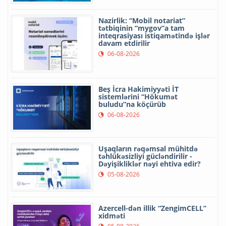
Nazirlik: “Mobil notariat”
tətbiqinin “mygov”a tam
inteqrasiyası istiqamətində işlər
davam etdirilir
06-08-2026
Beş İcra Hakimiyyəti İT
sistemlərini “Hökumət
buludu”na köçürüb
06-08-2026
Uşaqların rəqəmsal mühitdə
təhlükəsizliyi gücləndirilir -
Dəyişikliklər nəyi ehtiva edir?
05-08-2026
Azercell-dən illik “ZengimCELL”
xidməti