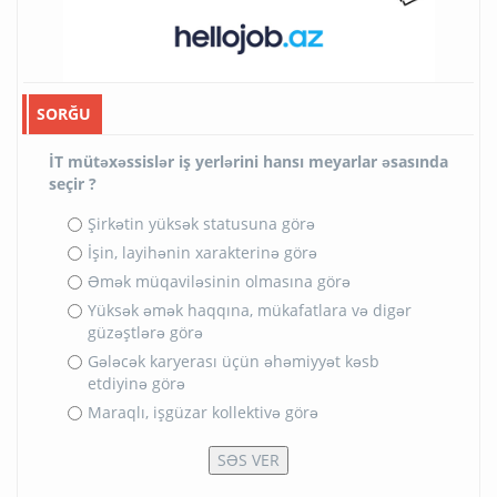
SORĞU
İT mütəxəssislər iş yerlərini hansı meyarlar əsasında
seçir ?
Şirkətin yüksək statusuna görə
İşin, layihənin xarakterinə görə
Əmək müqaviləsinin olmasına görə
Yüksək əmək haqqına, mükafatlara və digər
güzəştlərə görə
Gələcək karyerası üçün əhəmiyyət kəsb
etdiyinə görə
Maraqlı, işgüzar kollektivə görə