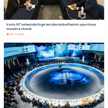
İranla İKT sahəsində birgə təcrübə mübadiləsinin aparılması
müzakirə olunub
05-11-2018