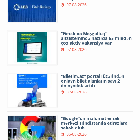
07-08-2026
“Əmək və Məşğulluq”
altsistemində hazırda 65 mindən
çox aktiv vakansiya var
07-08-2026
“Biletim.az” portalı üzərindən
onlayn bilet alanların sayı 2
dəfəyədək artıb
07-08-2026
“Google”un məlumat emalı
mərkəzi Hindistanda etirazlara
səbəb olub
06-08-2026