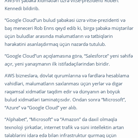
AWS-in şəbəkə xidmətləri üzrə vitse-prezidenti Robert
Kennedi bildirib.
“Google Cloud”un bulud şəbəkəsi üzrə vitse-prezidenti və
baş meneceri Rob Enns qeyd edib ki, birgə şəbəkə müştərilər
üçün buludlar arasında məlumatların və tətbiqlərin
hərəkətini asanlaşdırmaq üçün nəzərdə tutulub.
“Google Cloud”un açıqlamasına görə, “Salesforce” yeni səhifə
açır, yeni yanaşmanın ilk istifadəçilərindən biridir.
AWS bizneslərə, dövlət qurumlarına və fərdlərə hesablama
vahidləri, məlumatların saxlanması üçün yerlər və digər
rəqəmsal xidmətlər təqdim edir və dünyanın ən böyük
bulud xidmətləri təminatçısıdır. Ondan sonra “Microsoft”,
“Azure” və “Google Cloud” yer alıb.
“Alphabet”, “Microsoft” və “Amazon” da daxil olmaqla
texnoloji şirkətlər, internet trafik və süni intellektin artan
tələblərini idarə edə bilən infrastruktur qurmaq üçün