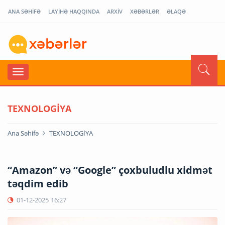
ANA SƏHİFƏ
LAYİHƏ HAQQINDA
ARXİV
XƏBƏRLƏR
ƏLAQƏ
TEXNOLOGİYA
Ana Səhifə
TEXNOLOGİYA
“Amazon” və “Google” çoxbuludlu xidmət
təqdim edib
01-12-2025
16:27