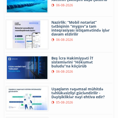
06-08-2026
Nazirlik: “Mobil notariat”
tətbiqinin “mygov”a tam
inteqrasiyası istiqamətində işlər
davam etdirilir
06-08-2026
Beş İcra Hakimiyyəti İT
sistemlərini “Hökumət
buludu”na köçürüb
06-08-2026
Uşaqların rəqəmsal mühitdə
təhlükəsizliyi gücləndirilir -
Dəyişikliklər nəyi ehtiva edir?
05-08-2026