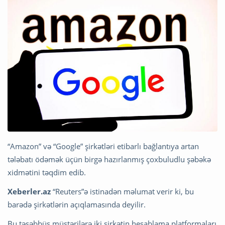
“Amazon” və “Google” şirkətləri etibarlı bağlantıya artan
tələbatı ödəmək üçün birgə hazırlanmış çoxbuludlu şəbəkə
xidmətini təqdim edib.
Xeberler.az
“Reuters”ə istinadən məlumat verir ki, bu
barədə şirkətlərin açıqlamasında deyilir.
Bu təşəbbüs müştərilərə iki şirkətin hesablama platformaları