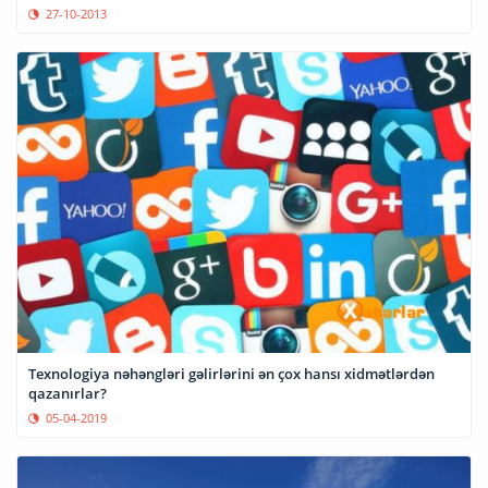
27-10-2013
Texnologiya nəhəngləri gəlirlərini ən çox hansı xidmətlərdən
qazanırlar?
05-04-2019