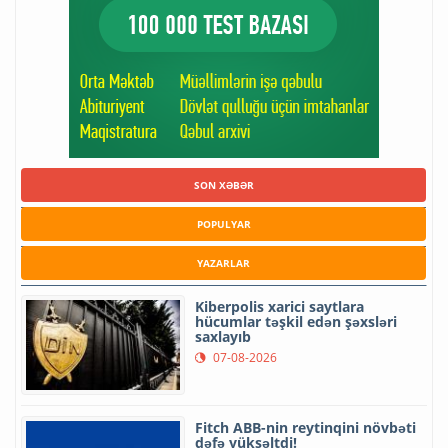
SON XƏBƏR
POPULYAR
YAZARLAR
Kiberpolis xarici saytlara
hücumlar təşkil edən şəxsləri
saxlayıb
07-08-2026
Fitch ABB-nin reytinqini növbəti
dəfə yüksəltdi!