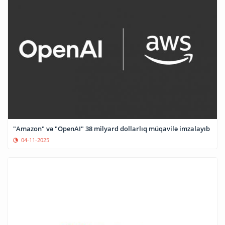
"Amazon" və "OpenAI" 38 milyard dollarlıq müqavilə imzalayıb
04-11-2025