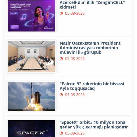
Azercell-dən illik “ZengimCELL”
xidməti
05-08-2026
Nazir Qazaxıstanın Prezident
Administrasiyası rəhbərinin
müavini ilə görüşüb
05-08-2026
"Falcon 9" raketinin bir hissəsi
Ayla toqquşacaq
05-08-2026
“SpaceX” orbitə 10 milyon tona
qədər yük çıxarmağı planlaşdırır
05-08-2026