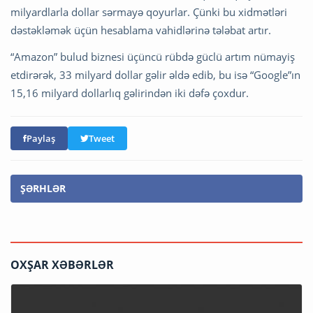
milyardlarla dollar sərmayə qoyurlar. Çünki bu xidmətləri
dəstəkləmək üçün hesablama vahidlərinə tələbat artır.
“Amazon” bulud biznesi üçüncü rübdə güclü artım nümayiş
etdirərək, 33 milyard dollar gəlir əldə edib, bu isə “Google”ın
15,16 milyard dollarlıq gəlirindən iki dəfə çoxdur.
Paylaş
Tweet
ŞƏRHLƏR
OXŞAR XƏBƏRLƏR