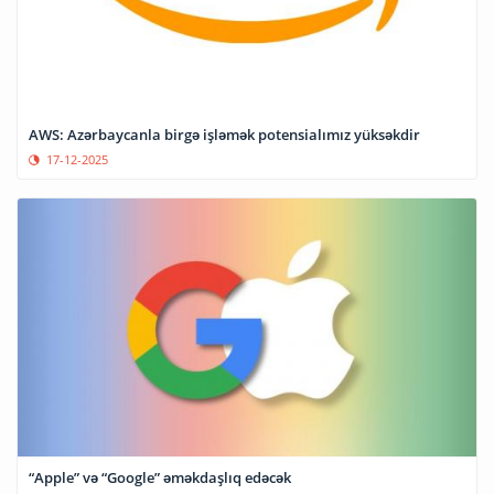
AWS: Azərbaycanla birgə işləmək potensialımız yüksəkdir
17-12-2025
“Apple” və “Google” əməkdaşlıq edəcək