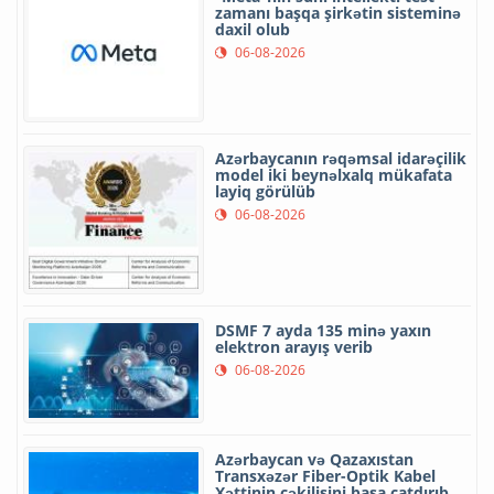
zamanı başqa şirkətin sisteminə
daxil olub
06-08-2026
Azərbaycanın rəqəmsal idarəçilik
model iki beynəlxalq mükafata
layiq görülüb
06-08-2026
DSMF 7 ayda 135 minə yaxın
elektron arayış verib
06-08-2026
Azərbaycan və Qazaxıstan
Transxəzər Fiber-Optik Kabel
Xəttinin çəkilişini başa çatdırıb