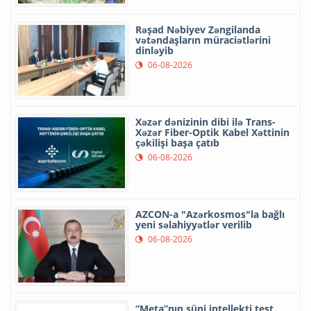
Rəşad Nəbiyev Zəngilanda
vətəndaşların müraciətlərini
dinləyib
06-08-2026
Xəzər dənizinin dibi ilə Trans-
Xəzər Fiber-Optik Kabel Xəttinin
çəkilişi başa çatıb
06-08-2026
AZCON-a "Azərkosmos"la bağlı
yeni səlahiyyətlər verilib
06-08-2026
“Meta”nın süni intellekti test