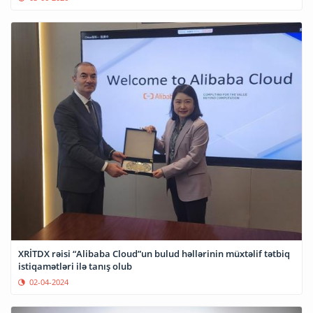
XRİTDX rəisi “Alibaba Cloud”un bulud həllərinin müxtəlif tətbiq
istiqamətləri ilə tanış olub
02-04-2024