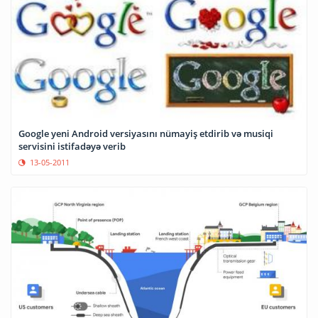
Google yeni Android versiyasını nümayiş etdirib və musiqi
servisini istifadəyə verib
13-05-2011