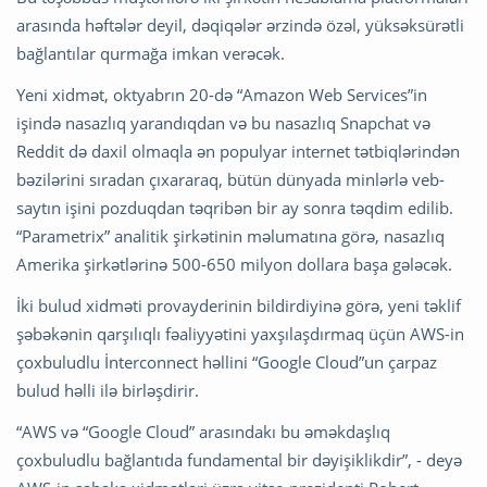
arasında həftələr deyil, dəqiqələr ərzində özəl, yüksəksürətli
bağlantılar qurmağa imkan verəcək.
Yeni xidmət, oktyabrın 20-də “Amazon Web Services”in
işində nasazlıq yarandıqdan və bu nasazlıq Snapchat və
Reddit də daxil olmaqla ən populyar internet tətbiqlərindən
bəzilərini sıradan çıxararaq, bütün dünyada minlərlə veb-
saytın işini pozduqdan təqribən bir ay sonra təqdim edilib.
“Parametrix” analitik şirkətinin məlumatına görə, nasazlıq
Amerika şirkətlərinə 500-650 milyon dollara başa gələcək.
İki bulud xidməti provayderinin bildirdiyinə görə, yeni təklif
şəbəkənin qarşılıqlı fəaliyyətini yaxşılaşdırmaq üçün AWS-in
çoxbuludlu İnterconnect həllini “Google Cloud”un çarpaz
bulud həlli ilə birləşdirir.
“AWS və “Google Cloud” arasındakı bu əməkdaşlıq
çoxbuludlu bağlantıda fundamental bir dəyişiklikdir”, - deyə