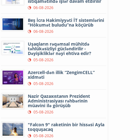
istiqamətində işlər davam etdirilir
06-08-2026
Beş İcra Hakimiyyəti İT sistemlərini
“Hökumət buludu”na köçürüb
06-08-2026
Uşaqların rəqəmsal mühitdə
təhlükəsizliyi gücləndirilir -
Dəyişikliklər nəyi ehtiva edir?
05-08-2026
Azercell-dən illik “ZengimCELL”
xidməti
05-08-2026
Nazir Qazaxıstanın Prezident
Administrasiyası rəhbərinin
müavini ilə görüşüb
05-08-2026
"Falcon 9" raketinin bir hissəsi Ayla
toqquşacaq
05-08-2026