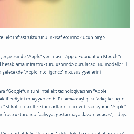
intellekt infrastrukturunu inkişaf etdirmək üçün birgə
 çərçivəsində “Apple” yeni nəsil “Apple Foundation Models”i
d hesablama infrastrukturu üzərində qurulacaq. Bu modellər il
a gələcəkdə “Apple Intelligence”in xüsusiyyətlərini
ra “Google”un süni intellekt texnologiyasının “Apple
əklif etdiyini müəyyən edib. Bu əməkdaşlıq istifadəçilər üçün
ce” şirkətin məxfilik standartlarını qoruyub saxlayaraq “Apple”
 infrastrukturunda fəaliyyət göstərməyə davam edəcək”, - deyə
törəməsi olduğu “Alphabet” şirkətinin bazar kapitallaşması 4