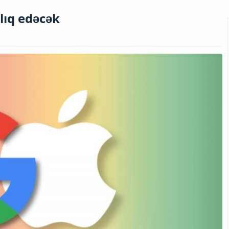
lıq edəcək