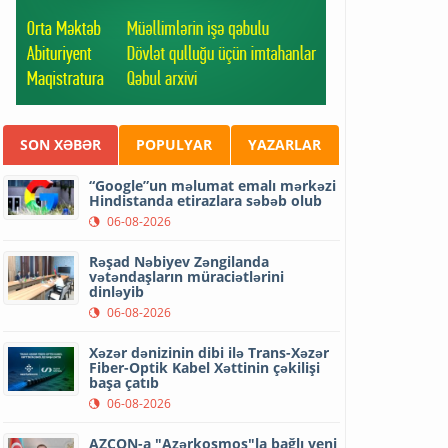
SON XƏBƏR
POPULYAR
YAZARLAR
“Google”un məlumat emalı mərkəzi
Hindistanda etirazlara səbəb olub
06-08-2026
Rəşad Nəbiyev Zəngilanda
vətəndaşların müraciətlərini
dinləyib
06-08-2026
Xəzər dənizinin dibi ilə Trans-Xəzər
Fiber-Optik Kabel Xəttinin çəkilişi
başa çatıb
06-08-2026
AZCON-a "Azərkosmos"la bağlı yeni