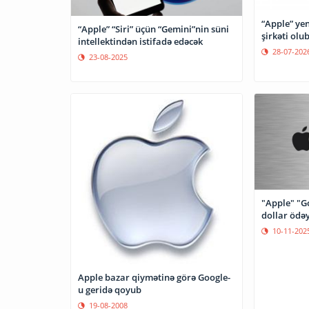
“Apple” ye
“Apple” “Siri” üçün “Gemini”nin süni
şirkəti olu
intellektindən istifadə edəcək
28-07-202
23-08-2025
"Apple" "Go
dollar ödə
10-11-202
Apple bazar qiymətinə görə Google-
u geridə qoyub
19-08-2008