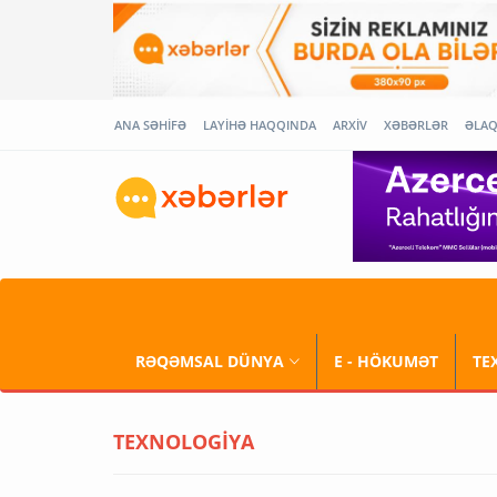
ANA SƏHİFƏ
LAYİHƏ HAQQINDA
ARXİV
XƏBƏRLƏR
ƏLA
RƏQƏMSAL DÜNYA
E - HÖKUMƏT
TE
TEXNOLOGİYA