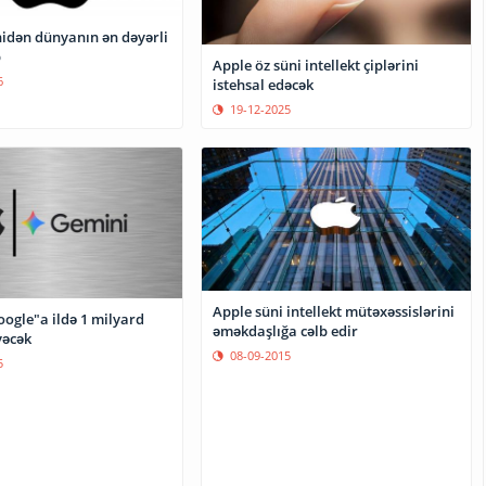
nidən dünyanın ən dəyərli
b
Apple öz süni intellekt çiplərini
6
istehsal edəcək
19-12-2025
Apple süni intellekt mütəxəssislərini
ogle"a ildə 1 milyard
əməkdaşlığa cəlb edir
yəcək
08-09-2015
5