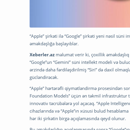
“Apple” şirkəti ilə “Google” şirkəti yeni nəsil süni 
əməkdaşlığa başlayıblar.
Xeberler.az
məlumat verir ki, çoxillik əməkdaşlıq
“Google”un “Gemini” süni intellekt modeli və bulu
ərzində daha fərdiləşdirilmiş “Siri” də daxil olmaql
gücləndirəcək.
“Apple” hərtərəfli qiymətləndirmə prosesindən son
Foundation Models” üçün ən təkmil infrastruktur t
innovativ təcrübələrə yol açacaq. “Apple Intelligen
cihazlarında və “Apple”ın xüsusi bulud hesablama
hər iki şirkətin birgə açıqlamasında qeyd olunur.
Bu əməkdaşlığın açıqlanmasında sonra “Google”ın 