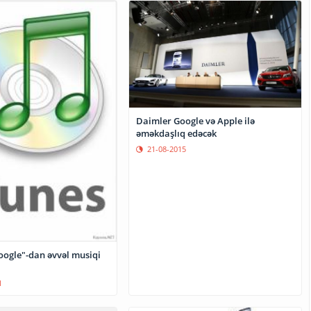
Daimler Google və Apple ilə
əməkdaşlıq edəcək
21-08-2015
oogle"-dan əvvəl musiqi
1