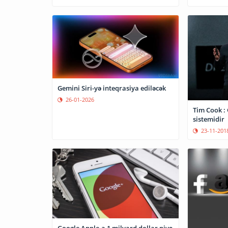
Gemini Siri-yə inteqrasiya ediləcək
26-01-2026
Tim Cook : 
sistemidir
23-11-201
Google Apple-a 1 milyard dollar niyə