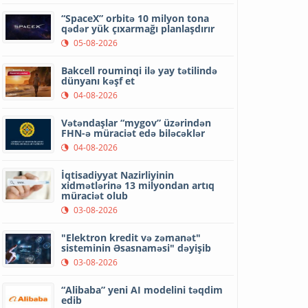
“SpaceX” orbitə 10 milyon tona
qədər yük çıxarmağı planlaşdırır
05-08-2026
Bakcell rouminqi ilə yay tətilində
dünyanı kəşf et
04-08-2026
Vətəndaşlar “mygov” üzərindən
FHN-ə müraciət edə biləcəklər
04-08-2026
İqtisadiyyat Nazirliyinin
xidmətlərinə 13 milyondan artıq
müraciət olub
03-08-2026
"Elektron kredit və zəmanət"
sisteminin Əsasnaməsi" dəyişib
03-08-2026
“Alibaba” yeni AI modelini təqdim
edib