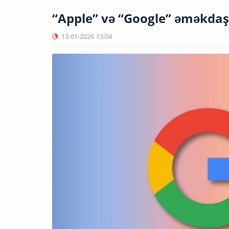
“Apple” və “Google” əməkdaş
13-01-2026
13:04