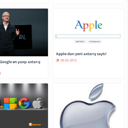
Apple-dan yeni axtarış saytı!
09-02-2015
Google ən yaxşı axtarış
8