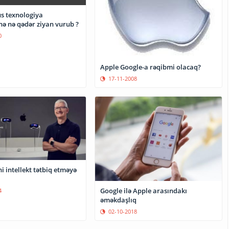
s texnologiya
nə nə qədər ziyan vurub ?
0
Apple Google-a rəqibmi olacaq?
17-11-2008
i intellekt tətbiq etməyə
Google ilə Apple arasındakı
4
əməkdaşlıq
02-10-2018