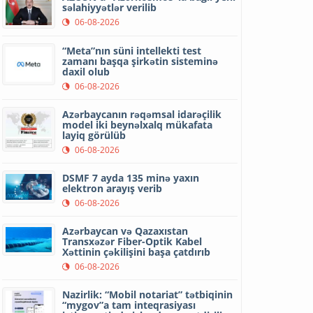
səlahiyyətlər verilib
06-08-2026
“Meta”nın süni intellekti test
zamanı başqa şirkətin sisteminə
daxil olub
06-08-2026
Azərbaycanın rəqəmsal idarəçilik
model iki beynəlxalq mükafata
layiq görülüb
06-08-2026
DSMF 7 ayda 135 minə yaxın
elektron arayış verib
06-08-2026
Azərbaycan və Qazaxıstan
Transxəzər Fiber-Optik Kabel
Xəttinin çəkilişini başa çatdırıb
06-08-2026
Nazirlik: “Mobil notariat” tətbiqinin
“mygov”a tam inteqrasiyası