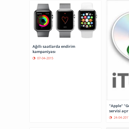
Ağıllı saatlarda endirim
kampaniyası
07-04-2015
"Apple" "G
servisi açır
24-04-201