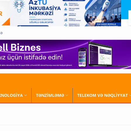
QƏ
XNOLOGİYA
TƏNZİMLƏMƏ
TELEKOM VƏ NƏQLİYYAT