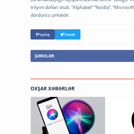
trilyon dolları ötüb. “Alphabet” “Nvidia”, “Microso
dördüncü şirkətdir.
Paylaş
Tweet
ŞƏRHLƏR
OXŞAR XƏBƏRLƏR