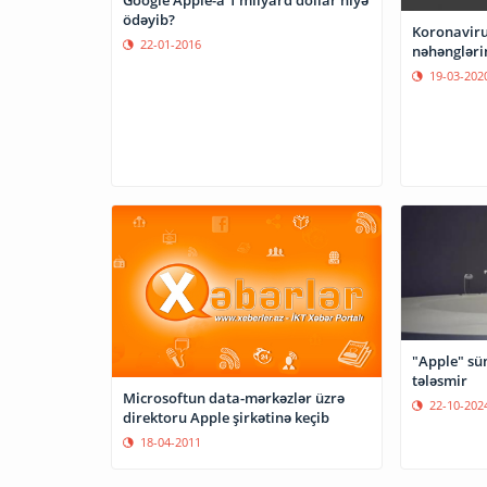
ödəyib?
Koronaviru
22-01-2016
nəhəngləri
19-03-202
"Apple" sün
tələsmir
Microsoftun data-mərkəzlər üzrə
22-10-202
direktoru Apple şirkətinə keçib
18-04-2011