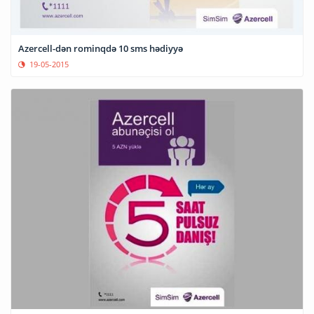
Azercell-dən rominqdə 10 sms hədiyyə
19-05-2015