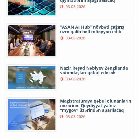
qiymətlərini aşağı salacaq
03-08-2026
“ASAN AI Hub” növbəti çağırış
üzrə qalib həll müəyyən edib
03-08-2026
Nazir Rəşad Nəbiyev Zəngilanda
vətəndaşları qəbul edəcək
03-08-2026
Magistraturaya qəbul olunanların
nəzərinə: Qeydiyyat yalnız
“mygov” üzərindən aparılacaq
03-08-2026