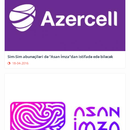
Sim-Sim abunəçiləri də “Asan İmza”dan istifadə edə biləcək
18-04-2016