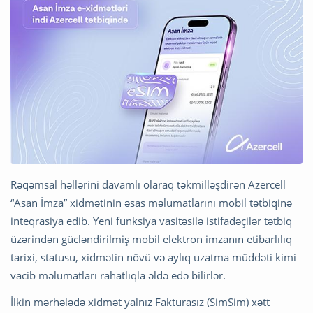
Rəqəmsal həllərini davamlı olaraq təkmilləşdirən Azercell
“Asan İmza” xidmətinin əsas məlumatlarını mobil tətbiqinə
inteqrasiya edib. Yeni funksiya vasitəsilə istifadəçilər tətbiq
üzərindən gücləndirilmiş mobil elektron imzanın etibarlılıq
tarixi, statusu, xidmətin növü və aylıq uzatma müddəti kimi
vacib məlumatları rahatlıqla əldə edə bilirlər.
İlkin mərhələdə xidmət yalnız Fakturasız (SimSim) xətt