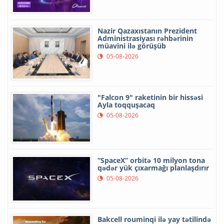
Nazir Qazaxıstanın Prezident
Administrasiyası rəhbərinin
müavini ilə görüşüb
05-08-2026
"Falcon 9" raketinin bir hissəsi
Ayla toqquşacaq
05-08-2026
“SpaceX” orbitə 10 milyon tona
qədər yük çıxarmağı planlaşdırır
05-08-2026
Bakcell rouminqi ilə yay tətilində