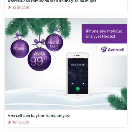
Azercell-dən rominqdə olan abunəçilərinə müjdə
18-03-2015
Azercell-dən bayram kampaniyası
16-12-2015