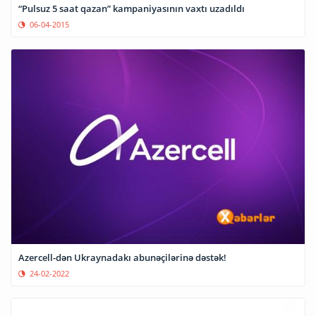
“Pulsuz 5 saat qazan” kampaniyasının vaxtı uzadıldı
06-04-2015
Azercell-dən Ukraynadakı abunəçilərinə dəstək!
24-02-2022