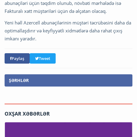
abunəçiləri üçün təqdim olunub, növbəti mərhələdə isə
Fakturalı xətt müştəriləri üçün də əlçatan olacaq.
Yeni həll Azercell abunəçilərinin müştəri təcrübəsini daha da
optimallaşdırır və keyfiyyətli xidmətlərə daha rahat çıxış
imkanı yaradır.
Paylaş
Tweet
ŞƏRHLƏR
OXŞAR XƏBƏRLƏR