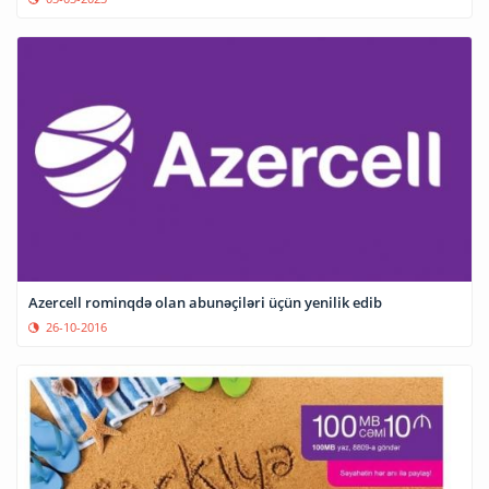
Azercell rominqdə olan abunəçiləri üçün yenilik edib
26-10-2016