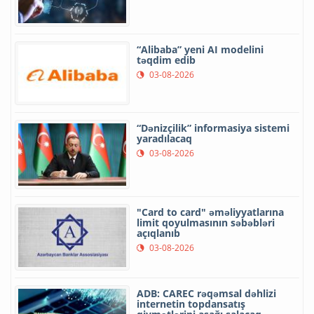
“Alibaba” yeni AI modelini
təqdim edib
03-08-2026
“Dənizçilik” informasiya sistemi
yaradılacaq
03-08-2026
"Card to card" əməliyyatlarına
limit qoyulmasının səbəbləri
açıqlanıb
03-08-2026
ADB: CAREC rəqəmsal dəhlizi
internetin topdansatış