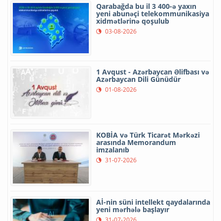
Qarabağda bu il 3 400-ə yaxın
yeni abunəçi telekommunikasiya
xidmətlərinə qoşulub
03-08-2026
1 Avqust - Azərbaycan Əlifbası və
Azərbaycan Dili Günüdür
01-08-2026
KOBİA və Türk Ticarət Mərkəzi
arasında Memorandum
imzalanıb
31-07-2026
Aİ-nin süni intellekt qaydalarında
yeni mərhələ başlayır
31-07-2026