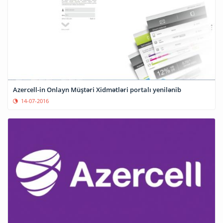
Azercell-in Onlayn Müştəri Xidmətləri portalı yenilənib
14-07-2016