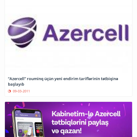
“Azercell” rouminq üçün yeni endirim tariflərinin tətbiqinə
başlayıb
09-03-2011