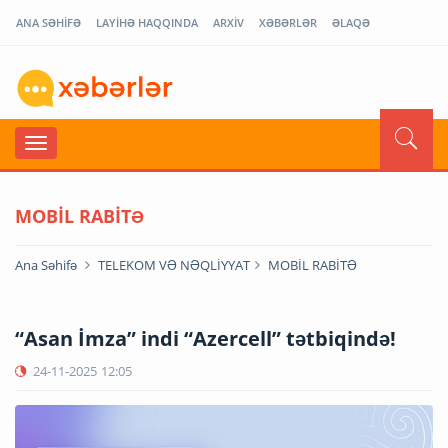
ANA SƏHİFƏ
LAYİHƏ HAQQINDA
ARXİV
XƏBƏRLƏR
ƏLAQƏ
MOBİL RABİTƏ
Ana Səhifə
TELEKOM VƏ NƏQLİYYAT
MOBİL RABİTƏ
“Asan İmza” indi “Azercell” tətbiqində!
24-11-2025
12:05