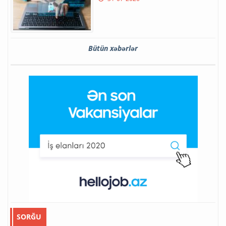
Bütün xəbərlər
SORĞU