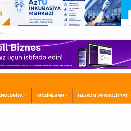
QƏ
XNOLOGİYA
TƏNZİMLƏMƏ
TELEKOM VƏ NƏQLİYYAT