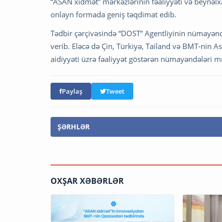
“ASAN xidmət” mərkəzlərinin fəaliyyəti və beynəlx
onlayn formada geniş təqdimat edib.
Tədbir çərçivəsində “DOST” Agentliyinin nümayən
verib. Eləcə də Çin, Türkiyə, Tailand və BMT-nin As
aidiyyəti üzrə fəaliyyət göstərən nümayəndələri mü
Paylaş
Tweet
ŞƏRHLƏR
OXŞAR XƏBƏRLƏR