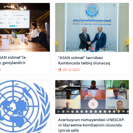
SAN xidmət"lə
“ASAN xidmət” təcrübəsi
 genişləndirir
Kambocada tətbiq olunacaq
6
05-12-2025
Azərbaycan nümayəndəsi UNESCAP-
ın İdarəetmə Komitəsinin iclasında
iştirak edib