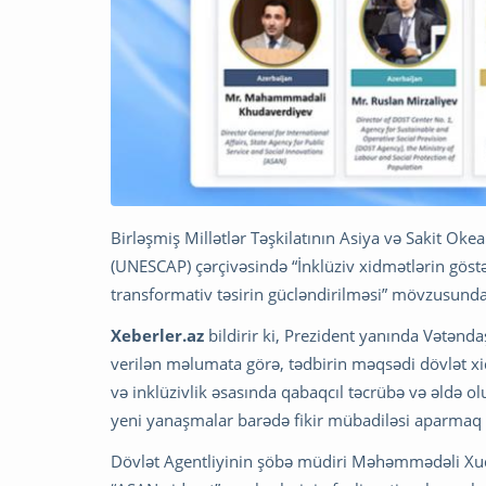
Birləşmiş Millətlər Təşkilatının Asiya və Sakit Okea
(UNESCAP) çərçivəsində “İnklüziv xidmətlərin göstə
transformativ təsirin gücləndirilməsi” mövzusunda 
Xeberler.az
bildirir ki, Prezident yanında Vətənd
verilən məlumata görə, tədbirin məqsədi dövlət xid
və inklüzivlik əsasında qabaqcıl təcrübə və əldə o
yeni yanaşmalar barədə fikir mübadiləsi aparmaq 
Dövlət Agentliyinin şöbə müdiri Məhəmmədəli Xud