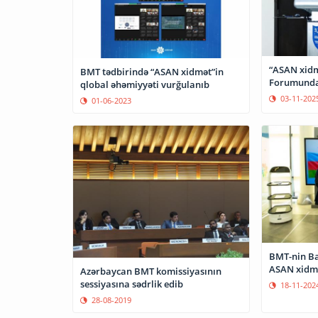
“ASAN xidm
BMT tədbirində “ASAN xidmət”in
Forumunda
qlobal əhəmiyyəti vurğulanıb
03-11-202
01-06-2023
BMT-nin Ba
ASAN xidm
Azərbaycan BMT komissiyasının
sessiyasına sədrlik edib
18-11-202
28-08-2019