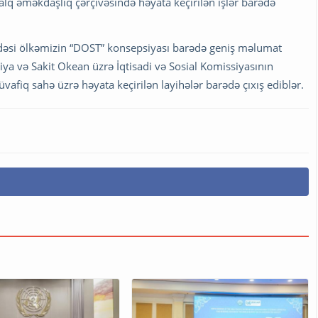
alq əməkdaşlıq çərçivəsində həyata keçirilən işlər barədə
dəsi ölkəmizin “DOST” konsepsiyası barədə geniş məlumat
iya və Sakit Okean üzrə İqtisadi və Sosial Komissiyasının
vafiq sahə üzrə həyata keçirilən layihələr barədə çıxış ediblər.