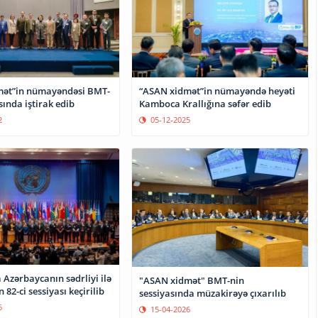
mət”in nümayəndəsi BMT-
“ASAN xidmət”in nümayəndə heyəti
sında iştirak edib
Kamboca Krallığına səfər edib
2
05-12-2025
Azərbaycanın sədrliyi ilə
"ASAN xidmət" BMT-nin
82-ci sessiyası keçirilib
sessiyasında müzakirəyə çıxarılıb
6
15-04-2026