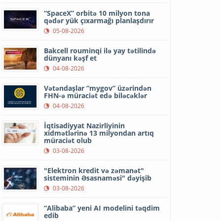
“SpaceX” orbitə 10 milyon tona
qədər yük çıxarmağı planlaşdırır
05-08-2026
Bakcell rouminqi ilə yay tətilində
dünyanı kəşf et
04-08-2026
Vətəndaşlar “mygov” üzərindən
FHN-ə müraciət edə biləcəklər
04-08-2026
İqtisadiyyat Nazirliyinin
xidmətlərinə 13 milyondan artıq
müraciət olub
03-08-2026
"Elektron kredit və zəmanət"
sisteminin Əsasnaməsi" dəyişib
03-08-2026
“Alibaba” yeni AI modelini təqdim
edib