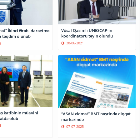
Vüsal Qasımlı UNESCAP-ın
ət” İkinci Ərəb İdarəetmə
koordinatoru təyin olundu
 təqdim olunub
30-06-2021
5
ş katibinin müavini
“ASAN xidmət” BMT nəşrində diqqət
ətdə olub
mərkəzində
4
07-07-2025