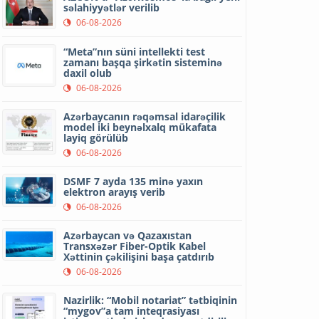
səlahiyyətlər verilib
06-08-2026
“Meta”nın süni intellekti test
zamanı başqa şirkətin sisteminə
daxil olub
06-08-2026
Azərbaycanın rəqəmsal idarəçilik
model iki beynəlxalq mükafata
layiq görülüb
06-08-2026
DSMF 7 ayda 135 minə yaxın
elektron arayış verib
06-08-2026
Azərbaycan və Qazaxıstan
Transxəzər Fiber-Optik Kabel
Xəttinin çəkilişini başa çatdırıb
06-08-2026
Nazirlik: “Mobil notariat” tətbiqinin
“mygov”a tam inteqrasiyası