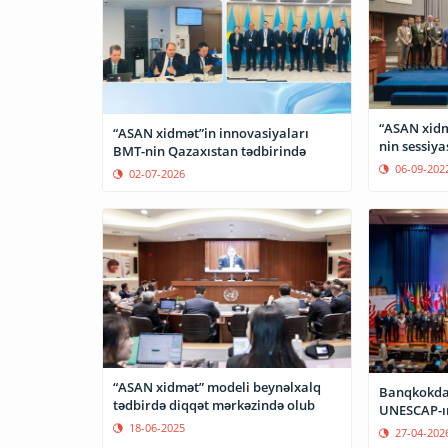
“ASAN xid
“ASAN xidmət”in innovasiyaları
nin sessiya
BMT-nin Qazaxıstan tədbirində
06-09-202
02-07-2026
“ASAN xidmət” modeli beynəlxalq
Banqkokda 
tədbirdə diqqət mərkəzində olub
UNESCAP-ın 
18-06-2025
27-04-202