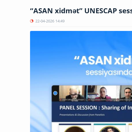
“ASAN xidmət” UNESCAP sess
22-04-2026
14:49