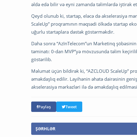
əldə edə bilir və eyni zamanda təlimlərdə iştirak 
Qeyd olunub ki, startap, eləcə də akselerasiya mər
ScaleUp” proqramının məqsədi ölkədə startap ekos
uğurlu startaplara dəstək göstərməkdir.
Daha sonra “AzInTelecom”un Marketinq şöbəsinin m
təminatı: 0-dan MVP”yə mövzusunda təlim keçiril
göstərilib.
Məlumat üçün bildirək ki, “AZCLOUD ScaleUp” proqr
əməkdaşlıq edilir. Layihənin əhatə dairəsinin geni
akselerasiya mərkəzləri ilə də əməkdaşlıq edilməsi 
Paylaş
Tweet
ŞƏRHLƏR