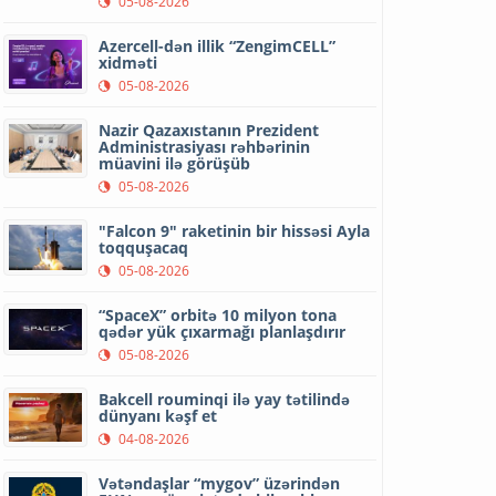
05-08-2026
Azercell-dən illik “ZengimCELL”
xidməti
05-08-2026
Nazir Qazaxıstanın Prezident
Administrasiyası rəhbərinin
müavini ilə görüşüb
05-08-2026
"Falcon 9" raketinin bir hissəsi Ayla
toqquşacaq
05-08-2026
“SpaceX” orbitə 10 milyon tona
qədər yük çıxarmağı planlaşdırır
05-08-2026
Bakcell rouminqi ilə yay tətilində
dünyanı kəşf et
04-08-2026
Vətəndaşlar “mygov” üzərindən