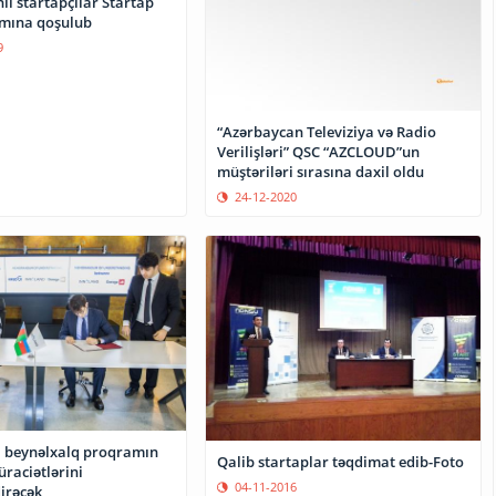
ı startapçılar Startap
amına qoşulub
9
“Azərbaycan Televiziya və Radio
Verilişləri” QSC “AZCLOUD”un
müştəriləri sırasına daxil oldu
24-12-2020
beynəlxalq proqramın
Qalib startaplar təqdimat edib-Foto
raciətlərini
04-11-2016
irəcək