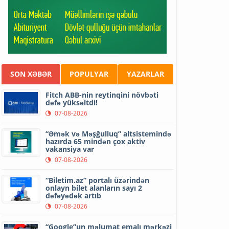
SON XƏBƏR
POPULYAR
YAZARLAR
Fitch ABB-nin reytinqini növbəti
dəfə yüksəltdi!
07-08-2026
“Əmək və Məşğulluq” altsistemində
hazırda 65 mindən çox aktiv
vakansiya var
07-08-2026
“Biletim.az” portalı üzərindən
onlayn bilet alanların sayı 2
dəfəyədək artıb
07-08-2026
“Google”un məlumat emalı mərkəzi