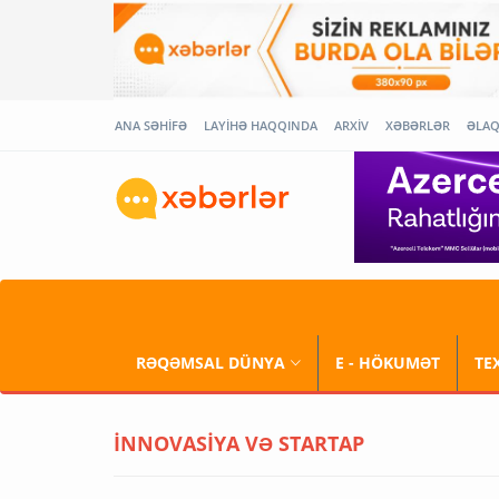
ANA SƏHİFƏ
LAYİHƏ HAQQINDA
ARXİV
XƏBƏRLƏR
ƏLA
RƏQƏMSAL DÜNYA
E - HÖKUMƏT
TE
İNNOVASİYA VƏ STARTAP