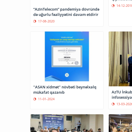
14-12-201
“AzInTelecom” pandemiya dövründə
də uğurlu fəaliyyətini davam etdirir
17-08-2020
"ASAN xidmət" növbəti beynəlxalq
AzTU İnkub
mükafat qazanıb
infosessiyas
11-01-2024
13-03-202