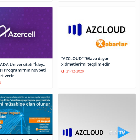
“AZCLOUD” “Əlavə dəyər
xidmətləri”ni təqdim edir
 ADA Universiteti “İdeya
sı Proqramı”nın növbəti
21-12-2020
rt verir
5