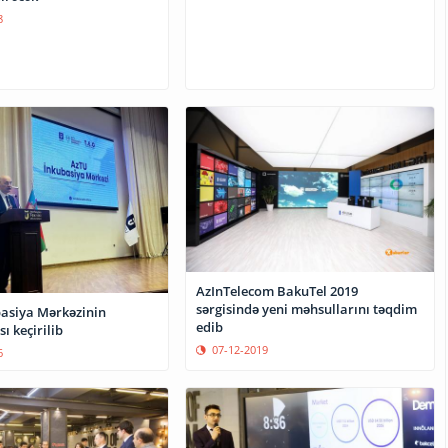
8
AzInTelecom BakuTel 2019
sərgisində yeni məhsullarını təqdim
asiya Mərkəzinin
edib
ı keçirilib
07-12-2019
6