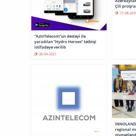
Azərbaycanl
Çili proqr
17-08-201
“AzInTelecom”un dəstəyi ilə
yaradılan “Hydro Heroes” tətbiqi
istifadəyə verilib
26-04-2021
INNOLAND 
regional mü
qiymətlənd