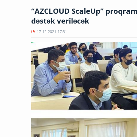
“AZCLOUD ScaleUp” proqramı 
dəstək veriləcək
17-12-2021
17:31