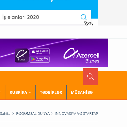
RUBRİKA
TƏDBİRLƏR
MÜSAHİBƏ
Səhifə
RƏQƏMSAL DÜNYA
İNNOVASİYA VƏ STARTAP