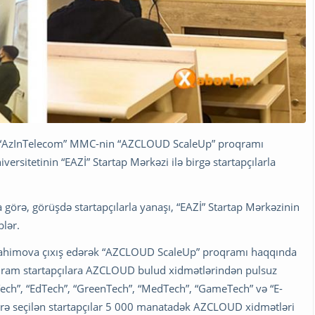
us “AzInTelecom” MMC-nin “AZCLOUD ScaleUp” proqramı
rsitetinin “EAZİ” Startap Mərkəzi ilə birgə startapçılarla
a görə, görüşdə startapçılarla yanaşı, “EAZİ” Startap Mərkəzinin
blər.
rahimova çıxış edərək “AZCLOUD ScaleUp” proqramı haqqında
proqram startapçılara AZCLOUD bulud xidmətlərindən pulsuz
roTech”, “EdTech”, “GreenTech”, “MedTech”, “GameTech” və “E-
rə seçilən startapçılar 5 000 manatadək AZCLOUD xidmətləri