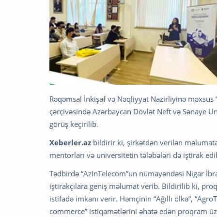
Rəqəmsal İnkişaf və Nəqliyyat Nazirliyinə məxs
çərçivəsində Azərbaycan Dövlət Neft və Sənaye Unive
görüş keçirilib.
Xeberler.az
bildirir ki, şirkətdən verilən məlumat
mentorları və universitetin tələbələri də iştirak edi
Tədbirdə “AzInTelecom”un nümayəndəsi Nigar İb
iştirakçılara geniş məlumat verib. Bildirilib ki, 
istifadə imkanı verir. Həmçinin “Ağıllı ölkə”, “Ag
commerce” istiqamətlərini əhatə edən proqram üz