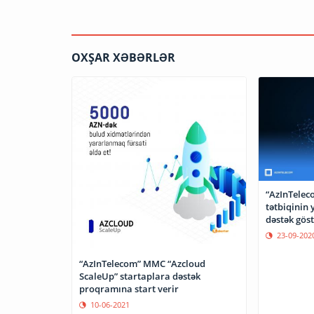
OXŞAR XƏBƏRLƏR
“AzInTelec
tətbiqinin 
dəstək göst
23-09-202
“AzInTelecom” MMC “Azcloud
ScaleUp” startaplara dəstək
proqramına start verir
10-06-2021