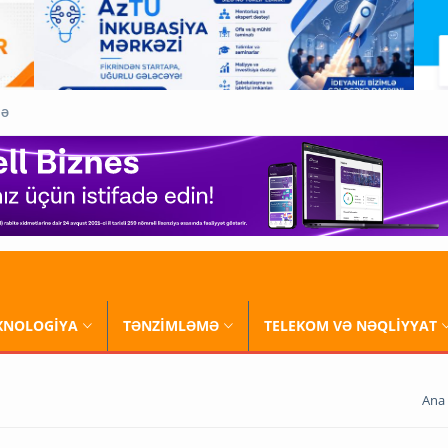
QƏ
XNOLOGİYA
TƏNZİMLƏMƏ
TELEKOM VƏ NƏQLİYYAT
Ana 