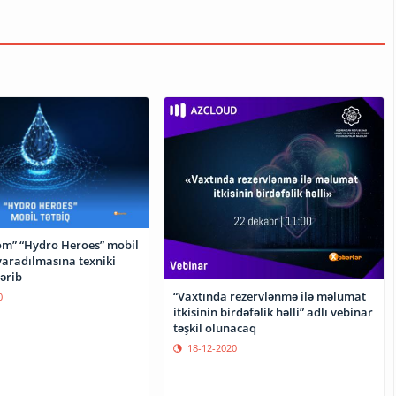
om” “Hydro Heroes” mobil
yaradılmasına texniki
ərib
“Vaxtında rezervlənmə ilə məlumat
0
itkisinin birdəfəlik həlli” adlı vebinar
təşkil olunacaq
18-12-2020