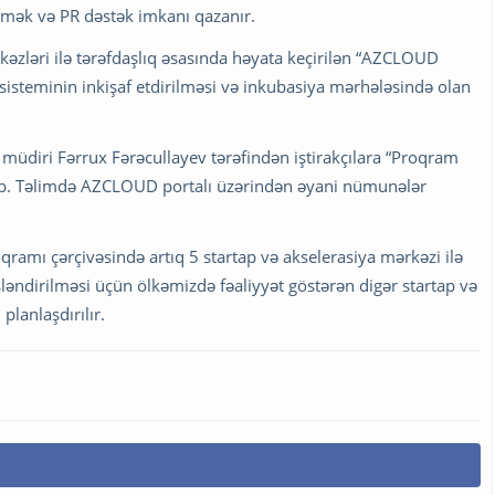
etmək və PR dəstək imkanı qazanır.
kəzləri ilə tərəfdaşlıq əsasında həyata keçirilən “AZCLOUD
isteminin inkişaf etdirilməsi və inkubasiya mərhələsində olan
üdiri Fərrux Fərəcullayev tərəfindən iştirakçılara “Proqram
ib. Təlimdə AZCLOUD portalı üzərindən əyani nümunələr
amı çərçivəsində artıq 5 startap və akselerasiya mərkəzi ilə
şləndirilməsi üçün ölkəmizdə fəaliyyət göstərən digər startap və
planlaşdırılır.