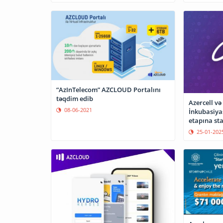
“AzInTelecom” AZCLOUD Portalını
təqdim edib
Azercell və
08-06-2021
İnkubasiya
etapına sta
25-01-202