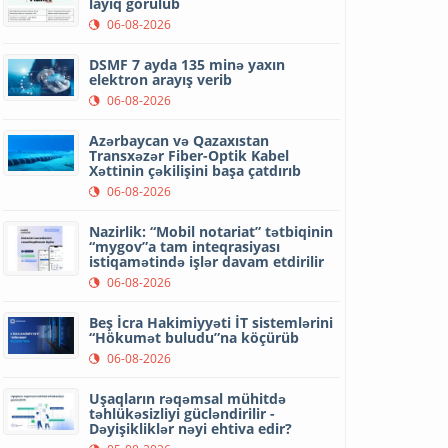
layiq görülüb
06-08-2026
DSMF 7 ayda 135 minə yaxın
elektron arayış verib
06-08-2026
Azərbaycan və Qazaxıstan
Transxəzər Fiber-Optik Kabel
Xəttinin çəkilişini başa çatdırıb
06-08-2026
Nazirlik: “Mobil notariat” tətbiqinin
“mygov”a tam inteqrasiyası
istiqamətində işlər davam etdirilir
06-08-2026
Beş İcra Hakimiyyəti İT sistemlərini
“Hökumət buludu”na köçürüb
06-08-2026
Uşaqların rəqəmsal mühitdə
təhlükəsizliyi gücləndirilir -
Dəyişikliklər nəyi ehtiva edir?