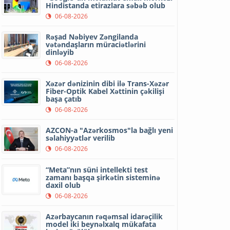
Hindistanda etirazlara səbəb olub
06-08-2026
Rəşad Nəbiyev Zəngilanda
vətəndaşların müraciətlərini
dinləyib
06-08-2026
Xəzər dənizinin dibi ilə Trans-Xəzər
Fiber-Optik Kabel Xəttinin çəkilişi
başa çatıb
06-08-2026
AZCON-a "Azərkosmos"la bağlı yeni
səlahiyyətlər verilib
06-08-2026
“Meta”nın süni intellekti test
zamanı başqa şirkətin sisteminə
daxil olub
06-08-2026
Azərbaycanın rəqəmsal idarəçilik
model iki beynəlxalq mükafata