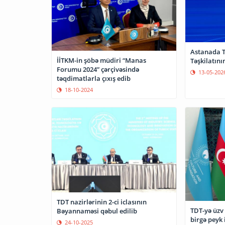
Astanada T
İİTKM-in şöbə müdiri “Manas
Təşkilatını
Forumu 2024” çərçivəsində
13-05-202
təqdimatlarla çıxış edib
18-10-2024
TDT nazirlərinin 2-ci iclasının
TDT-yə üzv 
Bəyannaməsi qəbul edilib
birgə peyk 
24-10-2025