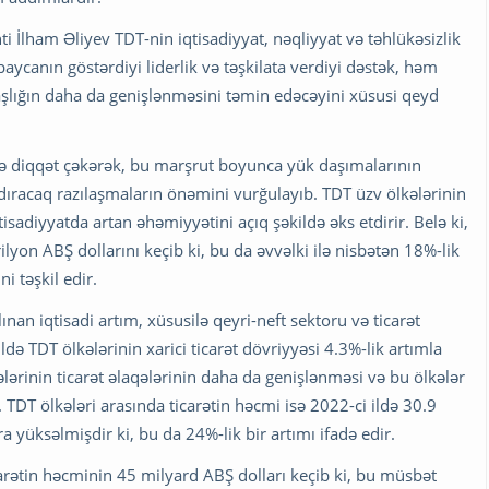
 İlham Əliyev TDT-nin iqtisadiyyat, nəqliyyat və təhlükəsizlik
baycanın göstərdiyi liderlik və təşkilata verdiyi dəstək, həm
şlığın daha da genişlənməsini təmin edəcəyini xüsusi qeyd
nə diqqət çəkərək, bu marşrut boyunca yük daşımalarının
şdıracaq razılaşmaların önəmini vurğulayıb. TDT üzv ölkələrinin
tisadiyyatda artan əhəmiyyətini açıq şəkildə əks etdirir. Belə ki,
yon ABŞ dollarını keçib ki, bu da əvvəlki ilə nisbətən 18%-lik
 təşkil edir.
nan iqtisadi artım, xüsusilə qeyri-neft sektoru və ticarət
də TDT ölkələrinin xarici ticarət dövriyyəsi 4.3%-lik artımla
ələrinin ticarət əlaqələrinin daha da genişlənməsi və bu ölkələr
ir. TDT ölkələri arasında ticarətin həcmi isə 2022-ci ildə 30.9
 yüksəlmişdir ki, bu da 24%-lik bir artımı ifadə edir.
icarətin həcminin 45 milyard ABŞ dolları keçib ki, bu müsbət