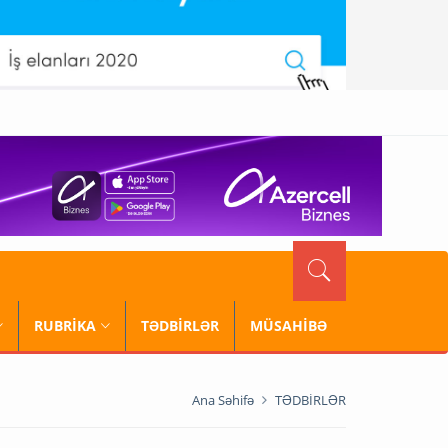
RUBRİKA
TƏDBİRLƏR
MÜSAHİBƏ
Ana Səhifə
TƏDBİRLƏR