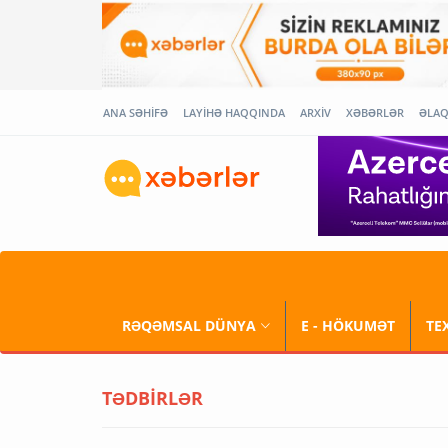
ANA SƏHİFƏ
LAYİHƏ HAQQINDA
ARXİV
XƏBƏRLƏR
ƏLA
RƏQƏMSAL DÜNYA
E - HÖKUMƏT
TE
TƏDBİRLƏR