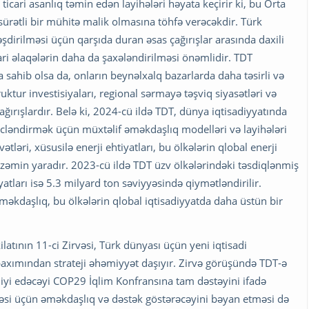
icari asanlıq təmin edən layihələri həyata keçirir ki, bu Orta
sürətli bir mühitə malik olmasına töhfə verəcəkdir. Türk
şdirilməsi üçün qarşıda duran əsas çağırışlar arasında daxili
cari əlaqələrin daha da şaxələndirilməsi önəmlidir. TDT
la sahib olsa da, onların beynəlxalq bazarlarda daha təsirli və
ktur investisiyaları, regional sərmayə təşviq siyasətləri və
çağırışlardır. Belə ki, 2024-cü ildə TDT, dünya iqtisadiyyatında
gücləndirmək üçün müxtəlif əməkdaşlıq modelləri və layihələri
ətləri, xüsusilə enerji ehtiyatları, bu ölkələrin qlobal enerji
zəmin yaradır. 2023-cü ildə TDT üzv ölkələrindəki təsdiqlənmiş
iyatları isə 5.3 milyard ton səviyyəsində qiymətləndirilir.
məkdaşlıq, bu ölkələrin qlobal iqtisadiyyatda daha üstün bir
latının 11-ci Zirvəsi, Türk dünyası üçün yeni iqtisadi
axımından strateji əhəmiyyət daşıyır. Zirvə görüşündə TDT-ə
liyi edəcəyi COP29 İqlim Konfransına tam dəstəyini ifadə
əsi üçün əməkdaşlıq və dəstək göstərəcəyini bəyan etməsi də