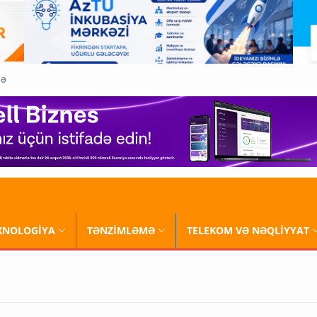
QƏ
XNOLOGİYA
TƏNZİMLƏMƏ
TELEKOM VƏ NƏQLİYYAT