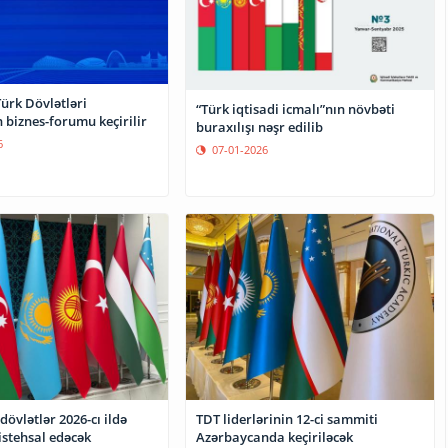
ürk Dövlətləri
“Türk iqtisadi icmalı”nın növbəti
n biznes-forumu keçirilir
buraxılışı nəşr edilib
6
07-01-2026
dövlətlər 2026-cı ildə
TDT liderlərinin 12-ci sammiti
istehsal edəcək
Azərbaycanda keçiriləcək