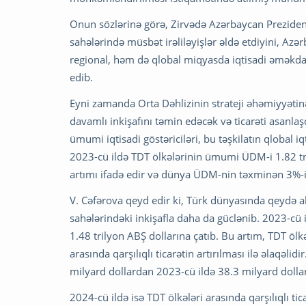
Onun sözlərinə görə, Zirvədə Azərbaycan Prezidenti
sahələrində müsbət irəliləyişlər əldə etdiyini, Azər
regional, həm də qlobal miqyasda iqtisadi əməkda
edib.
Eyni zamanda Orta Dəhlizinin strateji əhəmiyyəti
davamlı inkişafını təmin edəcək və ticarəti asanla
ümumi iqtisadi göstəriciləri, bu təşkilatın qlobal iq
2023-cü ildə TDT ölkələrinin ümumi ÜDM-i 1.82 tril
artımı ifadə edir və dünya ÜDM-nin təxminən 3%-ini
V. Cəfərova qeyd edir ki, Türk dünyasında qeydə alı
sahələrindəki inkişafla daha da güclənib. 2023-cü il
1.48 trilyon ABŞ dollarına çatıb. Bu artım, TDT ölk
arasında qarşılıqlı ticarətin artırılması ilə əlaqəlid
milyard dollardan 2023-cü ildə 38.3 milyard dollara
2024-cü ildə isə TDT ölkələri arasında qarşılıqlı t