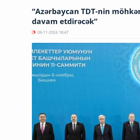
“Azərbaycan TDT-nin möhkəm
davam etdirəcək”
06-11-2024
18:47