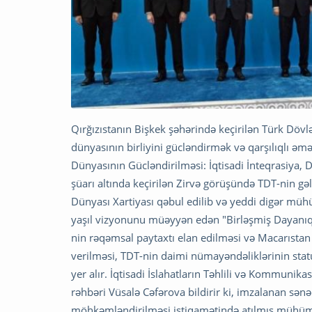
Qırğızıstanın Bişkek şəhərində keçirilən Türk Dövlət
dünyasının birliyini gücləndirmək və qarşılıqlı 
Dünyasının Gücləndirilməsi: İqtisadi İnteqrasiya,
şüarı altında keçirilən Zirvə görüşündə TDT-nin gəl
Dünyası Xartiyası qəbul edilib və yeddi digər mü
yaşıl vizyonunu müəyyən edən "Birləşmiş Dayanıql
nin rəqəmsal paytaxtı elan edilməsi və Macarıstan
verilməsi, TDT-nin daimi nümayəndəliklərinin stat
yer alır. İqtisadi İslahatların Təhlili və Kommun
rəhbəri Vüsalə Cəfərova bildirir ki, imzalanan sən
möhkəmləndirilməsi istiqamətində atılmış mühüm