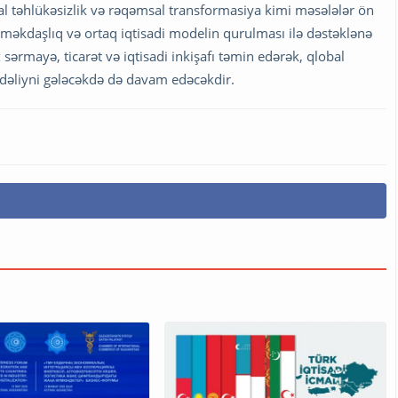
nal təhlükəsizlik və rəqəmsal transformasiya kimi məsələlər ön
 əməkdaşlıq və ortaq iqtisadi modelin qurulması ilə dəstəklənə
 sərmayə, ticarət və iqtisadi inkişafı təmin edərək, qlobal
əliyni gələcəkdə də davam edəcəkdir.