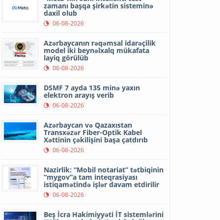
zamanı başqa şirkətin sisteminə
daxil olub
06-08-2026
Azərbaycanın rəqəmsal idarəçilik
model iki beynəlxalq mükafata
layiq görülüb
06-08-2026
DSMF 7 ayda 135 minə yaxın
elektron arayış verib
06-08-2026
Azərbaycan və Qazaxıstan
Transxəzər Fiber-Optik Kabel
Xəttinin çəkilişini başa çatdırıb
06-08-2026
Nazirlik: “Mobil notariat” tətbiqinin
“mygov”a tam inteqrasiyası
istiqamətində işlər davam etdirilir
06-08-2026
Beş İcra Hakimiyyəti İT sistemlərini