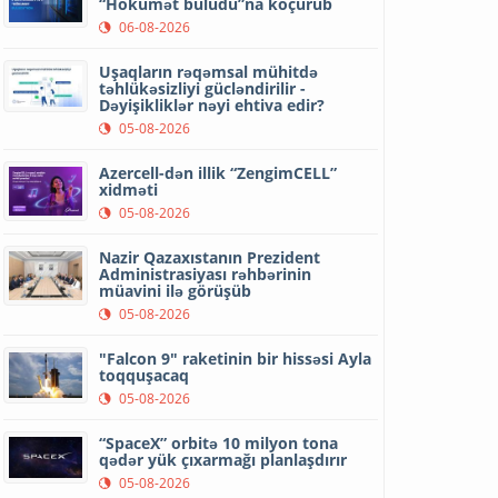
“Hökumət buludu”na köçürüb
06-08-2026
Uşaqların rəqəmsal mühitdə
təhlükəsizliyi gücləndirilir -
Dəyişikliklər nəyi ehtiva edir?
05-08-2026
Azercell-dən illik “ZengimCELL”
xidməti
05-08-2026
Nazir Qazaxıstanın Prezident
Administrasiyası rəhbərinin
müavini ilə görüşüb
05-08-2026
"Falcon 9" raketinin bir hissəsi Ayla
toqquşacaq
05-08-2026
“SpaceX” orbitə 10 milyon tona
qədər yük çıxarmağı planlaşdırır
05-08-2026