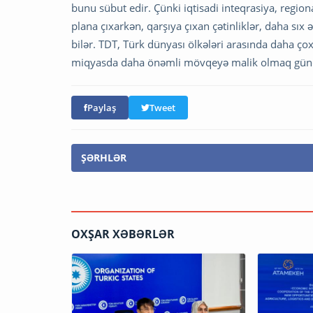
bunu sübut edir. Çünki iqtisadi inteqrasiya, regio
plana çıxarkən, qarşıya çıxan çətinliklər, daha sıx
bilər. TDT, Türk dünyası ölkələri arasında daha çox
miqyasda daha önəmli mövqeyə malik olmaq günd
Paylaş
Tweet
ŞƏRHLƏR
OXŞAR XƏBƏRLƏR