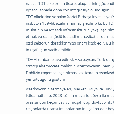
nəticə, TDT ölkələrinin ticarət əlaqələrinin güclənd
iqtisadi sahədə daha çox inteqrasiya olunduğunu və
TDT ölkələrinə yönələn Xarici Birbaşa İnvestisiya (
nisbətən 15%-lik azalma nümayiş etdirib ki, bu T
mühitinin və iqtisadi infrastrukturun yaxşılaşdırılm
etmək və daha güclü iqtisadi münasibətlər qurmaq
özəl sektorun dəstəklənməsi önəm kəsb edir. Bu həm
inkişaf üçün vacib amildir.
TDAM rəhbəri əlavə edir ki, Azərbaycan, Türk dün
strateji əhəmiyyətə malikdir. Azərbaycanın, həm Ş
Dəhlizin rəqəmsallaşdırılması və ticarətin asanlaşd
yer tutduğunu göstərir.
Azərbaycanın sərmayələri, Mərkəzi Asiya və Türkiy
istiqamətlənib. 2023-cü ilin müvafiq dövrü ilə mü
ərazisindən keçən üzv və müşahidəçi dövlətlər ilə
regionlarda ticarət imkanlarının inkişafına dair b