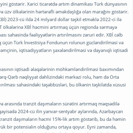
iyini göstərir. Xarici ticarətdə artım dinamikası Türk dünyasının
 üzv ölkələrinin hərtərəfli əməkdaşlığa olan marağını göstərir.
XBİ) 2023-cü ildə 24 milyard dollar təşkil etməklə 2022-ci ilə
DT ölkələrinə XBİ həcmini artırmaq üçün regionda sərmayə
ası sahəsində fəaliyyətlərin artırılmasını zəruri edir. XBİ cəlb
 üçün Türk İnvestisiya Fondunun rolunun gücləndirilməsi və
çinin, iqtisadiyyatların şaxələndirilməsi və dayanıqlı iqtisadi
yasının iqtisadi əlaqələrinin möhkəmləndirilməsi baxımından
ərq-Qərb nəqliyyat dəhlizindəki mərkəzi rolu, həm də Orta
ırılması sahəsindəki təşəbbüsləri, bu ölkənin təşkilatda xüsusi
ə arasında tranzit daşımaların sürətini artırmaq məqsədilə
qayisədə 2024-cü ilin yanvar-sentyabr aylarında, Azərbaycan
 tranzit daşımaların həcmi 15%-lik artım göstərib, bu da həmin
öyük bir potensialın olduğunu ortaya qoyur. Eyni zamanda,