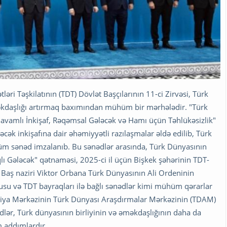
ləri Təşkilatının (TDT) Dövlət Başçılarının 11-ci Zirvəsi, Türk
əməkdaşlığı artırmaq baxımından mühüm bir mərhələdir. "Türk
 Davamlı İnkişaf, Rəqəmsal Gələcək və Hamı üçün Təhlükəsizlik"
əcək inkişafına dair əhəmiyyətli razılaşmalar əldə edilib, Türk
hüm sənəd imzalanıb. Bu sənədlər arasında, Türk Dünyasının
ı Gələcək" qətnaməsi, 2025-ci il üçün Bişkek şəhərinin TDT-
 Baş naziri Viktor Orbana Türk Dünyasının Ali Ordeninin
usu və TDT bayraqları ilə bağlı sənədlər kimi mühüm qərarlar
ikasiya Mərkəzinin Türk Dünyası Araşdırmalar Mərkəzinin (TDAM)
ədlər, Türk dünyasının birliyinin və əməkdaşlığının daha da
 addımlardır.