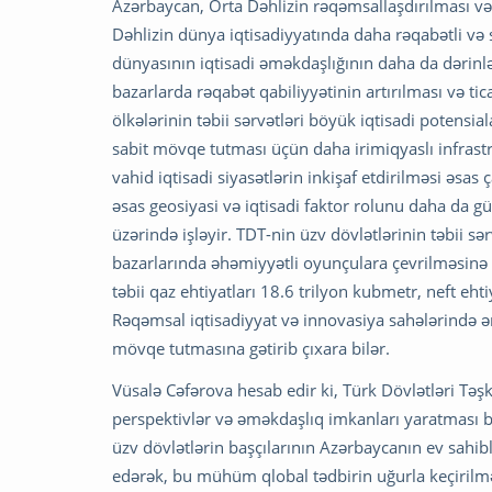
Azərbaycan, Orta Dəhlizin rəqəmsallaşdırılması və t
Dəhlizin dünya iqtisadiyyatında daha rəqabətli və 
dünyasının iqtisadi əməkdaşlığının daha da dərinlə
bazarlarda rəqabət qabiliyyətinin artırılması və ti
ölkələrinin təbii sərvətləri böyük iqtisadi potensia
sabit mövqe tutması üçün daha irimiqyaslı infrastru
vahid iqtisadi siyasətlərin inkişaf etdirilməsi əsas 
əsas geosiyasi və iqtisadi faktor rolunu daha da 
üzərində işləyir. TDT-nin üzv dövlətlərinin təbii sərv
bazarlarında əhəmiyyətli oyunçulara çevrilməsinə 
təbii qaz ehtiyatları 18.6 trilyon kubmetr, neft eht
Rəqəmsal iqtisadiyyat və innovasiya sahələrində ə
mövqe tutmasına gətirib çıxara bilər.
Vüsalə Cəfərova hesab edir ki, Türk Dövlətləri Təşki
perspektivlər və əməkdaşlıq imkanları yaratması b
üzv dövlətlərin başçılarının Azərbaycanın ev sahib
edərək, bu mühüm qlobal tədbirin uğurla keçirilm