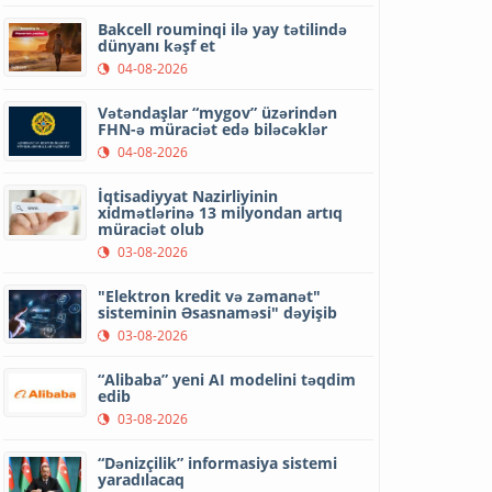
Bakcell rouminqi ilə yay tətilində
dünyanı kəşf et
04-08-2026
Vətəndaşlar “mygov” üzərindən
FHN-ə müraciət edə biləcəklər
04-08-2026
İqtisadiyyat Nazirliyinin
xidmətlərinə 13 milyondan artıq
müraciət olub
03-08-2026
"Elektron kredit və zəmanət"
sisteminin Əsasnaməsi" dəyişib
03-08-2026
“Alibaba” yeni AI modelini təqdim
edib
03-08-2026
“Dənizçilik” informasiya sistemi
yaradılacaq