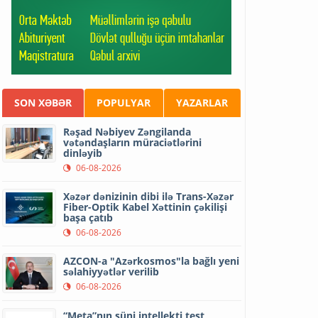
SON XƏBƏR
POPULYAR
YAZARLAR
Rəşad Nəbiyev Zəngilanda
vətəndaşların müraciətlərini
dinləyib
06-08-2026
Xəzər dənizinin dibi ilə Trans-Xəzər
Fiber-Optik Kabel Xəttinin çəkilişi
başa çatıb
06-08-2026
AZCON-a "Azərkosmos"la bağlı yeni
səlahiyyətlər verilib
06-08-2026
“Meta”nın süni intellekti test