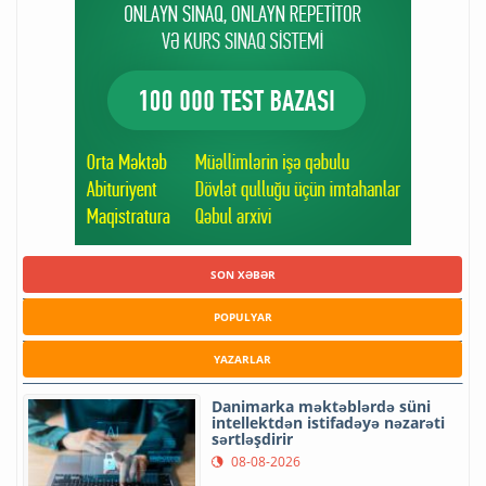
SON XƏBƏR
POPULYAR
YAZARLAR
Danimarka məktəblərdə süni
intellektdən istifadəyə nəzarəti
sərtləşdirir
08-08-2026