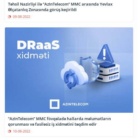
Təhsil Nazirliyi ilə “AzInTelecom” MMC arasında Yevlax
Əlçatanlıq Zonasında görüş keçirildi
09-08-2022
“AzInTelecom” MMC fövqəladə hallarda məlumatların
qorunması və fasiləsiz iş xidmətini təqdim edir
10-08-2022