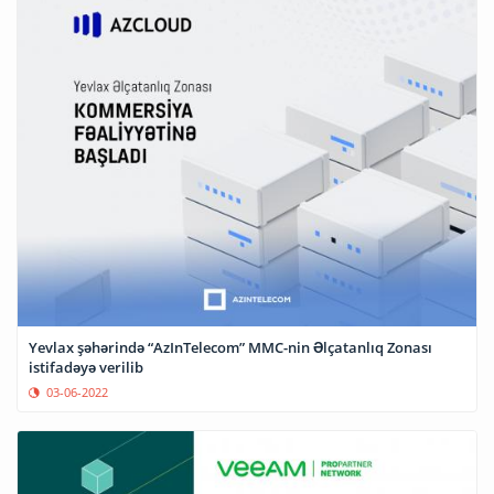
Yevlax şəhərində “AzInTelecom” MMC-nin Əlçatanlıq Zonası
istifadəyə verilib
03-06-2022