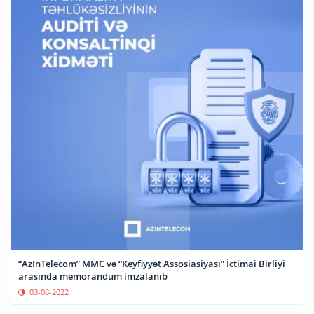
“AzInTelecom” MMC və “Keyfiyyət Assosiasiyası” İctimai Birliyi
arasında memorandum imzalanıb
03-08-2022