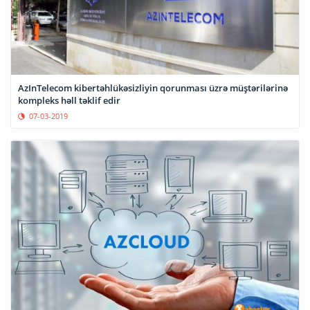
AzInTelecom kibertəhlükəsizliyin qorunması üzrə müştərilərinə
kompleks həll təklif edir
07-03-2019