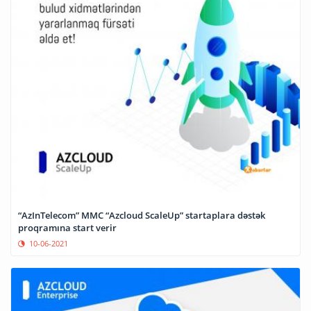
“AzInTelecom” MMC “Azcloud ScaleUp” startaplara dəstək
proqramına start verir
10-06-2021