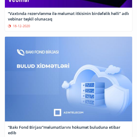
“Vaxtında rezervlənmə ilə məlumat itkisinin birdəfəlik həlli” adlı
vebinar təşkil olunacaq
18-12-2020
“Bakı Fond Birjası”məlumatlarını hökumət buluduna etibar
edib