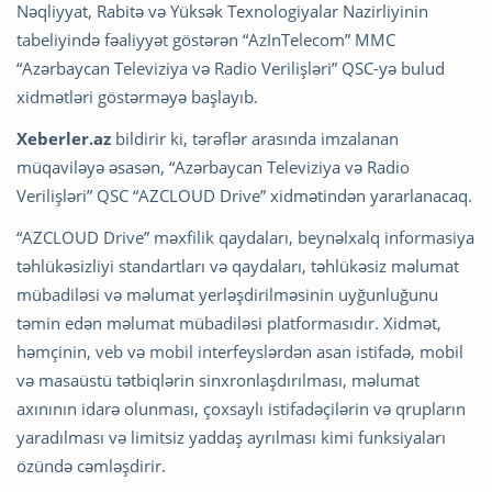
Nəqliyyat, Rabitə və Yüksək Texnologiyalar Nazirliyinin
tabeliyində fəaliyyət göstərən “AzInTelecom” MMC
“Azərbaycan Televiziya və Radio Verilişləri” QSC-yə bulud
xidmətləri göstərməyə başlayıb.
Xeberler.az
bildirir ki, tərəflər arasında imzalanan
müqaviləyə əsasən, “Azərbaycan Televiziya və Radio
Verilişləri” QSC “AZCLOUD Drive” xidmətindən yararlanacaq.
“AZCLOUD Drive” məxfilik qaydaları, beynəlxalq informasiya
təhlükəsizliyi standartları və qaydaları, təhlükəsiz məlumat
mübadiləsi və məlumat yerləşdirilməsinin uyğunluğunu
təmin edən məlumat mübadiləsi platformasıdır. Xidmət,
həmçinin, veb və mobil interfeyslərdən asan istifadə, mobil
və masaüstü tətbiqlərin sinxronlaşdırılması, məlumat
axınının idarə olunması, çoxsaylı istifadəçilərin və qrupların
yaradılması və limitsiz yaddaş ayrılması kimi funksiyaları
özündə cəmləşdirir.