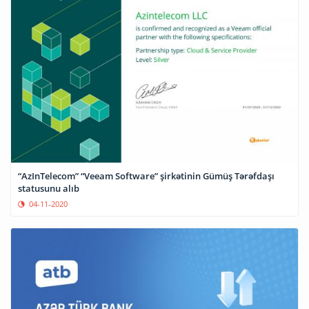
“AzInTelecom” “Veeam Software” şirkətinin Gümüş Tərəfdaşı
statusunu alıb
04-11-2020