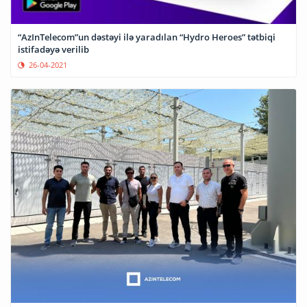
“AzInTelecom”un dəstəyi ilə yaradılan “Hydro Heroes” tətbiqi
istifadəyə verilib
26-04-2021