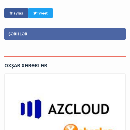
Paylaş
Tweet
ŞƏRHLƏR
OXŞAR XƏBƏRLƏR