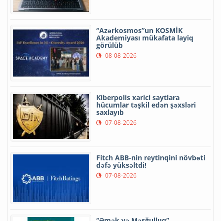
“Azərkosmos”un KOSMİK
Akademiyası mükafata layiq
görülüb
08-08-2026
Kiberpolis xarici saytlara
hücumlar təşkil edən şəxsləri
saxlayıb
07-08-2026
Fitch ABB-nin reytinqini növbəti
dəfə yüksəltdi!
07-08-2026
“Əmək və Məşğulluq”