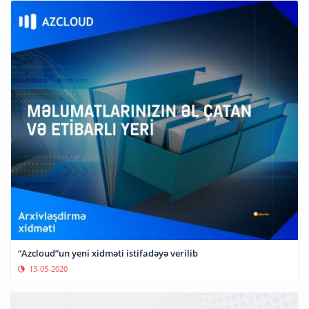
“Azcloud”un yeni xidməti istifadəyə verilib
13-05-2020