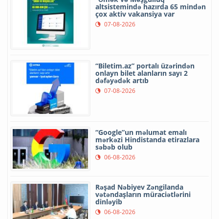
altsistemində hazırda 65 mindən
çox aktiv vakansiya var
07-08-2026
“Biletim.az” portalı üzərindən
onlayn bilet alanların sayı 2
dəfəyədək artıb
07-08-2026
“Google”un məlumat emalı
mərkəzi Hindistanda etirazlara
səbəb olub
06-08-2026
Rəşad Nəbiyev Zəngilanda
vətəndaşların müraciətlərini
dinləyib
06-08-2026