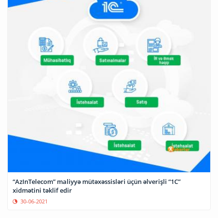
“AzInTelecom” maliyyə mütəxəssisləri üçün əlverişli “1C”
xidmətini təklif edir
30-06-2021