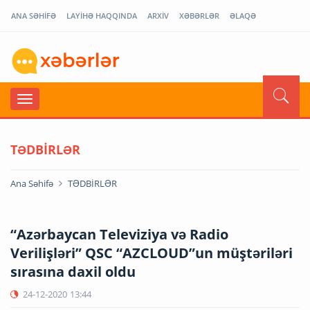
ANA SƏHİFƏ
LAYİHƏ HAQQINDA
ARXİV
XƏBƏRLƏR
ƏLAQƏ
TƏDBİRLƏR
Ana Səhifə
TƏDBİRLƏR
“Azərbaycan Televiziya və Radio
Verilişləri” QSC “AZCLOUD”un müştəriləri
sırasına daxil oldu
24-12-2020
13:44