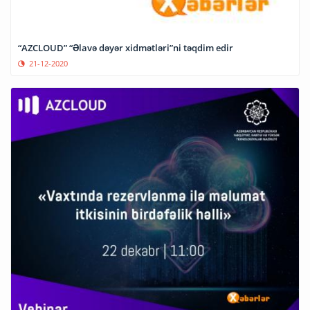
“AZCLOUD” “Əlavə dəyər xidmətləri”ni təqdim edir
21-12-2020