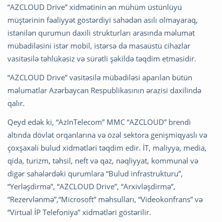
“AZCLOUD Drive” xidmətinin ən mühüm üstünlüyü
müştərinin fəaliyyət göstərdiyi sahədən asılı olmayaraq,
istənilən qurumun daxili strukturları arasında məlumat
mübadiləsini istər mobil, istərsə də masaüstü cihazlar
vasitəsilə təhlükəsiz və sürətli şəkildə təqdim etməsidir.
“AZCLOUD Drive” vasitəsilə mübadiləsi aparılan bütün
məlumatlar Azərbaycan Respublikasının ərazisi daxilində
qalır.
Qeyd edək ki, “AzInTelecom” MMC “AZCLOUD” brendi
altında dövlət orqanlarına və özəl sektora genişmiqyaslı və
çoxşaxəli bulud xidmətləri təqdim edir. İT, maliyyə, media,
qida, turizm, təhsil, neft və qaz, nəqliyyat, kommunal və
digər sahələrdəki qurumlara “Bulud infrastrukturu”,
“Yerləşdirmə”, “AZCLOUD Drive”, “Arxivləşdirmə”,
“Rezervlənmə”,“Microsoft” məhsulları, “Videokonfrans” və
“Virtual İP Telefoniya” xidmətləri göstərilir.