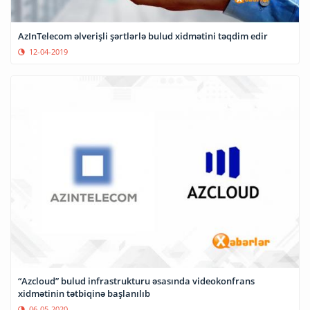
AzInTelecom əlverişli şərtlərlə bulud xidmətini təqdim edir
12-04-2019
“Azcloud” bulud infrastrukturu əsasında videokonfrans
xidmətinin tətbiqinə başlanılıb
06-05-2020