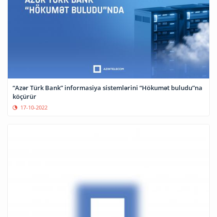
“Azər Türk Bank” informasiya sistemlərini “Hökumət buludu”na
köçürür
17-10-2022