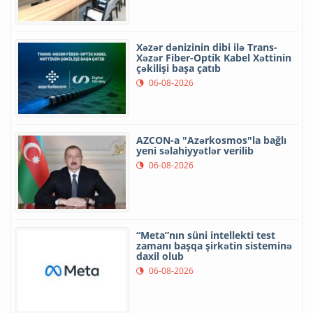
Xəzər dənizinin dibi ilə Trans-
Xəzər Fiber-Optik Kabel Xəttinin
çəkilişi başa çatıb
06-08-2026
AZCON-a "Azərkosmos"la bağlı
yeni səlahiyyətlər verilib
06-08-2026
“Meta”nın süni intellekti test
zamanı başqa şirkətin sisteminə
daxil olub
06-08-2026