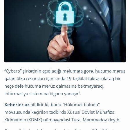
“Cybero” şirkətinin açıqladığı məlumata görə, hücuma məruz
qalan ölkə resursları içərisində 19 təşkilat təkrar olaraq bir
neçə dəfə hücuma məruz qalmasına baxmayaraq,
informasiya sisteminə biganə yanaşır”.
Xeberler.az
bildirir ki, bunu "Hökumət buludu"
mövzusunda keçirilən tədbirdə Xüsusi Dövlət Mühafizə
Xidmətinin (XDMX) nümayəndəsi Tural Məmmədov
deyib.