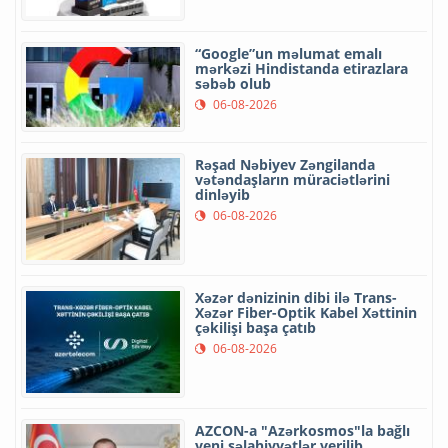
“Google”un məlumat emalı
mərkəzi Hindistanda etirazlara
səbəb olub
06-08-2026
Rəşad Nəbiyev Zəngilanda
vətəndaşların müraciətlərini
dinləyib
06-08-2026
Xəzər dənizinin dibi ilə Trans-
Xəzər Fiber-Optik Kabel Xəttinin
çəkilişi başa çatıb
06-08-2026
AZCON-a "Azərkosmos"la bağlı
yeni səlahiyyətlər verilib