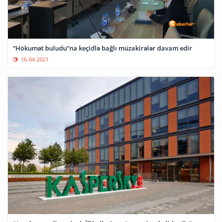
“Hökumət buludu”na keçidlə bağlı müzakirələr davam edir
16-04-2021