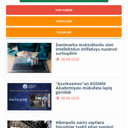
SON XƏBƏR
POPULYAR
YAZARLAR
Danimarka məktəblərdə süni
intellektdən istifadəyə nəzarəti
sərtləşdirir
08-08-2026
“Azərkosmos”un KOSMİK
Akademiyası mükafata layiq
görülüb
08-08-2026
Kiberpolis xarici saytlara
hücumlar təşkil edən şəxsləri