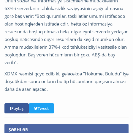
Onun sözlərinə, informasiya sistemlərinə müdaxilələrin
63%-i serverlərin təhlükəsizlik səviyyəsinin aşağı olmasına
görə baş verir: “Bəzi qurumlar, təşkilatlar ümumi istifadədə
olan hostinqlərdən istifadə edir, hətta öz informasiya
resursunda boşluq olmasa belə, digər eyni serverdə yerləşən
boşluq nəticəsində digər resurslara da keçid mümkün olur.
Amma müdaxilələrin 37%-i kod təhlükəsizliyi vasitəsilə olan
boşluqdur. Baş verən hücumların bir çoxu ABŞ-da baş
verib".
XDMX rəsmisi qeyd edib ki, gələcəkdə "Hökumət Buludu" işə
düşdükdən sonra onların bu tip hücumların qarşısını alması
daha da asanlaşacaq.
Paylaş
Tweet
ŞƏRHLƏR