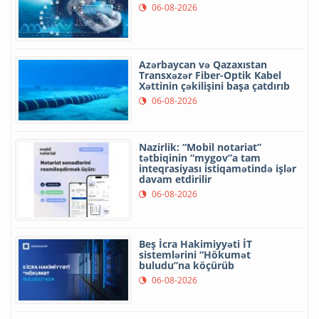
06-08-2026
Azərbaycan və Qazaxıstan
Transxəzər Fiber-Optik Kabel
Xəttinin çəkilişini başa çatdırıb
06-08-2026
Nazirlik: “Mobil notariat”
tətbiqinin “mygov”a tam
inteqrasiyası istiqamətində işlər
davam etdirilir
06-08-2026
Beş İcra Hakimiyyəti İT
sistemlərini “Hökumət
buludu”na köçürüb
06-08-2026