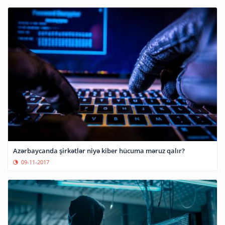
Azərbaycanda şirkətlər niyə kiber hücuma məruz qalır?
09-11-2017