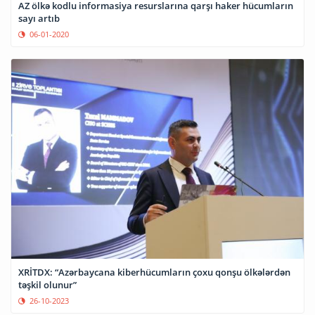
AZ ölkə kodlu informasiya resurslarına qarşı haker hücumların
sayı artıb
06-01-2020
XRİTDX: “Azərbaycana kiberhücumların çoxu qonşu ölkələrdən
təşkil olunur”
26-10-2023