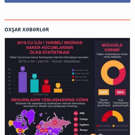
OXŞAR XƏBƏRLƏR