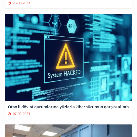
23-09-2023
Ötən il dövlət qurumlarına yüzlərlə kiberhücumun qarşısı alınıb
07-02-2023