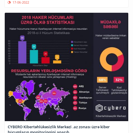
17-06-2022
CYBERO Kibertəhlükəsizlik Mərkəzi .az zonası üzrə kiber
hücumların monitorinqini aparıb