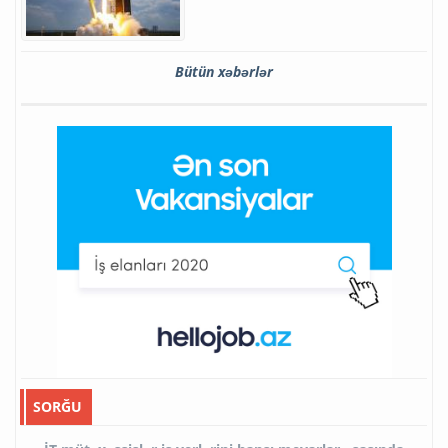
Bütün xəbərlər
SORĞU