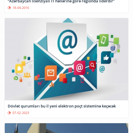
“Azərbaycan lisenziyalı İT həllərinə görə regionda liderdir”
18-04-2016
Dövlət qurumları bu il yeni elektron poçt sisteminə keçəcək
07-02-2023