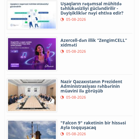
Uşaqların rəqəmsal mühitdə
təhlükəsizliyi gücləndirilir -
Dəyişikliklər nəyi ehtiva edir?
05-08-2026
Azercell-dən illik “ZengimCELL”
xidməti
05-08-2026
Nazir Qazaxıstanın Prezident
Administrasiyası rəhbərinin
müavini ilə görüşüb
05-08-2026
"Falcon 9" raketinin bir hissəsi
Ayla toqquşacaq
05-08-2026