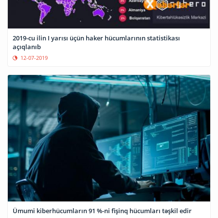
2019-cu ilin I yarısı üçün haker hücumlarının statistikası
açıqlanıb
12-07-2019
Ümumi kiberhücumların 91 %-ni fişinq hücumları təşkil edir