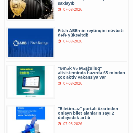
saxlayıb
07-08-2026
Fitch ABB-nin reytinqini növbəti
dəfə yüksəltdi!
07-08-2026
“Əmək və Məşğulluq”
altsistemində hazırda 65 mindən
çox aktiv vakansiya var
07-08-2026
“Biletim.az” portalı üzərindən
onlayn bilet alanların sayı 2
dəfəyədək artıb
07-08-2026