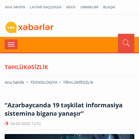
ANA SƏHİFƏ
LAYİHƏ HAQQINDA
ARXİV
XƏBƏRLƏR
ƏLAQƏ
TƏHLÜKƏSİZLİK
Ana Səhifə
TEXNOLOGİYA
TƏHLÜKƏSİZLİK
“Azərbaycanda 19 təşkilat informasiya
sisteminə biganə yanaşır”
04-03-2020
12:52