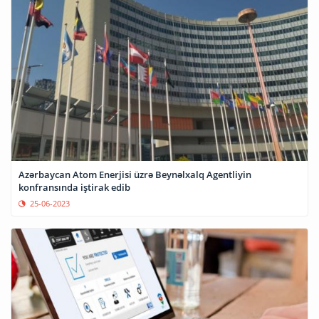
Azərbaycan Atom Enerjisi üzrə Beynəlxalq Agentliyin
konfransında iştirak edib
25-06-2023