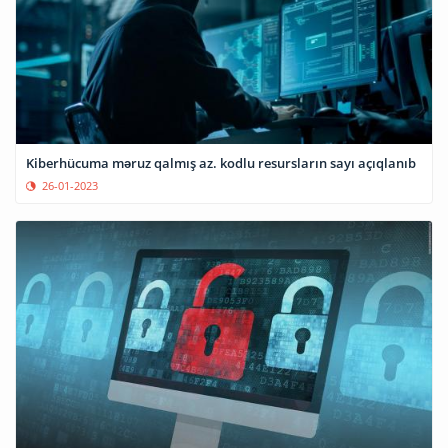
Kiberhücuma məruz qalmış az. kodlu resursların sayı açıqlanıb
26-01-2023