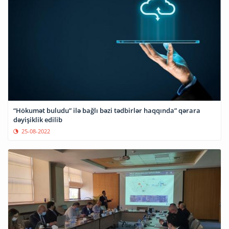
“Hökumət buludu” ilə bağlı bəzi tədbirlər haqqında” qərara
dəyişiklik edilib
25-08-2022