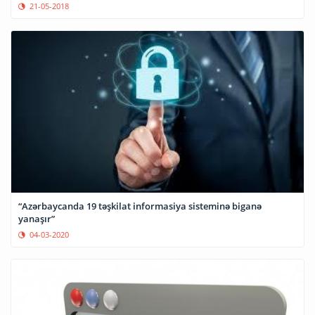
21-05-2018
“Azərbaycanda 19 təşkilat informasiya sisteminə biganə
yanaşır”
04-03-2020