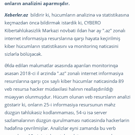
onların analizini aparmışdır.
Xeberler.az
bildirir ki, hücumların analizinə və statistikasına
keçməzdən öncə bildirmək istərdik ki, CYBERO
Kibertəhlükəsizlik Mərkəzi növbəti ildən hər ay ".az" zonalı
internet informasiya resurslarına qarşı həyata keçirilmiş
kiber hücumların statistikasını və monitorinq nəticəsini
sizlərlə bölüşəcək.
Əldə edilən məlumatlar əsasında aparılan monitorinqə
əsasən 2018-ci il ərzində ".az" zonalı internet informasiya
resurslarına qarşı çox saylı kiber hücumlar nəticəsində 89
veb resursa hacker müdaxiləsi halının reallaşdırıldığı
müəyyən olunmuşdur. Hücum olunan veb resursların analizi
göstərir ki, onların 25-i informasiya resursunun məhz
düzgün təhlükəsiz kodlanmaması, 54-ü isə server
sazlamalarının düzgün qurulmaması nəticəsində hackerlərin
hədəfinə çevrilmişlər. Analizlər eyni zamanda bu verb