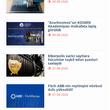
08-08-2026
“Azərkosmos”un KOSMİK
Akademiyası mükafata layiq
görülüb
08-08-2026
Kiberpolis xarici saytlara
hücumlar təşkil edən şəxsləri
saxlayıb
07-08-2026
Fitch ABB-nin reytinqini növbəti
dəfə yüksəltdi!
07-08-2026