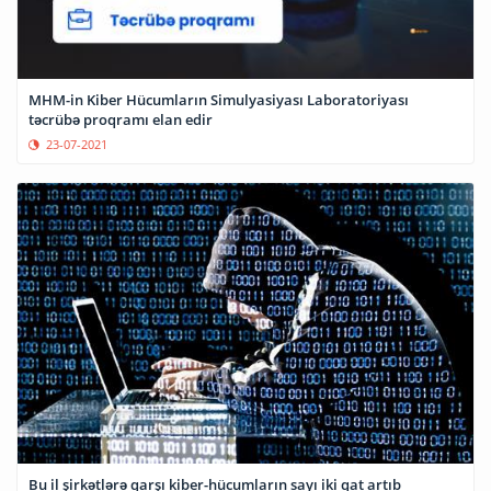
MHM-in Kiber Hücumların Simulyasiyası Laboratoriyası
təcrübə proqramı elan edir
23-07-2021
Bu il şirkətlərə qarşı kiber-hücumların sayı iki qat artıb