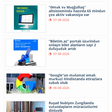
“Əmək və Məşğulluq”
altsistemində hazırda 65 mindən
çox aktiv vakansiya var
07-08-2026
“Biletim.az” portalı üzərindən
onlayn bilet alanların sayı 2
dəfəyədək artıb
07-08-2026
“Google”un məlumat emalı
mərkəzi Hindistanda etirazlara
səbəb olub
06-08-2026
Rəşad Nəbiyev Zəngilanda
vətəndaşların müraciətlərini
dinləyib