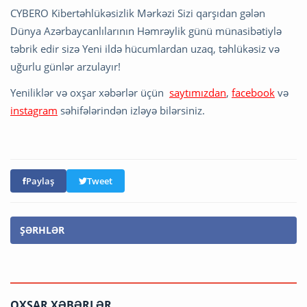
CYBERO Kibertəhlükəsizlik Mərkəzi Sizi qarşıdan gələn
Dünya Azərbaycanlılarının Həmrəylik günü münasibətiylə
təbrik edir sizə Yeni ildə hücumlardan uzaq, təhlükəsiz və
uğurlu günlər arzulayır!
Yeniliklər və oxşar xəbərlər üçün
saytımızdan
,
facebook
və
instagram
səhifələrindən izləyə bilərsiniz.
Paylaş
Tweet
ŞƏRHLƏR
OXŞAR XƏBƏRLƏR