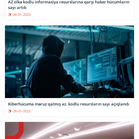
AZ ölkə kodlu informasiya resurslarına qarşı haker hücumların
sayı artıb
06-01-2020
Kiberhücuma məruz qalmış az. kodlu resursların sayı açıqlanıb
26-01-2023