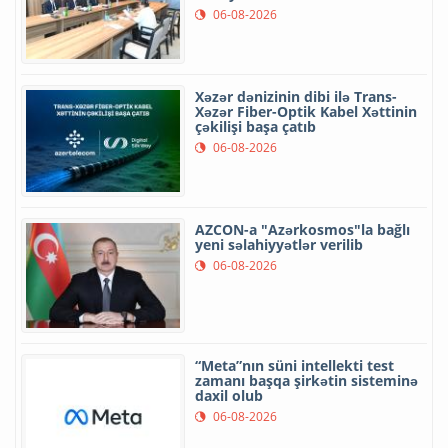
06-08-2026
Xəzər dənizinin dibi ilə Trans-
Xəzər Fiber-Optik Kabel Xəttinin
çəkilişi başa çatıb
06-08-2026
AZCON-a "Azərkosmos"la bağlı
yeni səlahiyyətlər verilib
06-08-2026
“Meta”nın süni intellekti test
zamanı başqa şirkətin sisteminə
daxil olub
06-08-2026