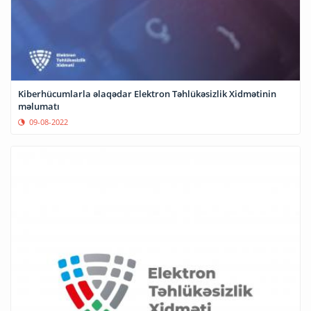
Kiberhücumlarla əlaqədar Elektron Təhlükəsizlik Xidmətinin
məlumatı
09-08-2022