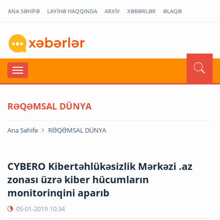
ANA SƏHİFƏ
LAYİHƏ HAQQINDA
ARXİV
XƏBƏRLƏR
ƏLAQƏ
RƏQƏMSAL DÜNYA
Ana Səhifə
RƏQƏMSAL DÜNYA
CYBERO Kibertəhlükəsizlik Mərkəzi .az
zonası üzrə kiber hücumların
monitorinqini aparıb
05-01-2019
10:34