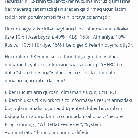
resursların 12-sinin təkrar-təkrar hücuma məruz qalmasına
baxmayaraq çatışmazlıqları aradan qaldırmaq üçün lazimi
tədbirlərin görülməməsi faktını ortaya çıxarmışdır.
Hücum həyata keçirilən saytların Host olunmasının ölkələr
üzrə 10%-i Azərbaycan, 40%-i ABŞ, 15%-i Almaniya, 10%-i
Rusiya, 10%-i Türkiyə, 15%-i isə digər ölkələrin payına düşür.
Hücumların 68%-inin serverlərin boşluğundan istifadə
olunaraq həyata keçirilməsini nəzərə alaraq CYBERO bir
daha “shared hosting”istifadə edən şirkətləri diqqətli
olmaları üçün xəbərdar edir!
Kiber Hücumların qurbanı olmamanız üçün, CYBERO
Kibertəhlükəsizlik Mərkəzi sizə informasiya resurslarınızdakı
boşluqların analizi üçün audit/pentest, kiber hücumların
tədqiqi kimi xidmətlərini, o cümlədən sahə üzrə “Secure
Programming”, “WhiteHat Pentester”, “System
Administrator” kimi təlimlərini təklif edir!