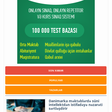
SON XƏBƏR
POPULYAR
YAZARLAR
Danimarka məktəblərdə süni
intellektdən istifadəyə nəzarəti
sərtləşdirir