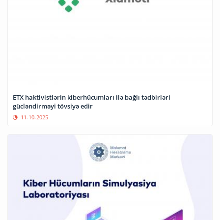
ETX haktivistlərin kiberhücumları ilə bağlı tədbirləri
gücləndirməyi tövsiyə edir
11-10-2025