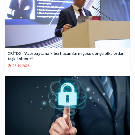
XRİTDX: “Azərbaycana kiberhücumların çoxu qonşu ölkələrdən
təşkil olunur”
26-10-2023