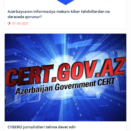
Azərbaycanın informasiya məkanı kiber təhdidlərdən nə
dərəcədə qorunur?
01-03-2021
CYBERO jurnalistləri təlimə dəvət edir