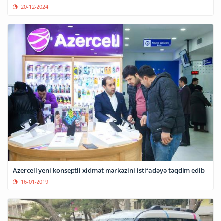
20-12-2024
Azercell yeni konseptli xidmət mərkəzini istifadəyə təqdim edib
16-01-2019