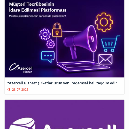
“Azercell Biznes” şirkətlər üçün yeni rəqəmsal həll təqdim edir
28-07-2025