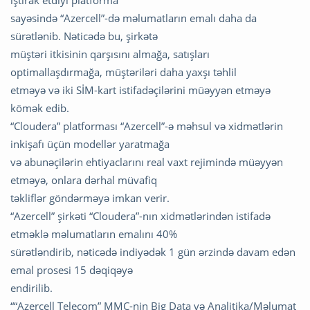
iştirak etdiyi platforma
sayəsində “Azercell”-də məlumatların emalı daha da
sürətlənib. Nəticədə bu, şirkətə
müştəri itkisinin qarşısını almağa, satışları
optimallaşdırmağa, müştəriləri daha yaxşı təhlil
etməyə və iki SİM-kart istifadəçilərini müəyyən etməyə
kömək edib.
“Cloudera” platforması “Azercell”-ə məhsul və xidmətlərin
inkişafı üçün modellər yaratmağa
və abunəçilərin ehtiyaclarını real vaxt rejimində müəyyən
etməyə, onlara dərhal müvafiq
təkliflər göndərməyə imkan verir.
“Azercell” şirkəti “Cloudera”-nın xidmətlərindən istifadə
etməklə məlumatların emalını 40%
sürətləndirib, nəticədə indiyədək 1 gün ərzində davam edən
emal prosesi 15 dəqiqəyə
endirilib.
““Azercell Telecom” MMC-nin Big Data və Analitika/Məlumat