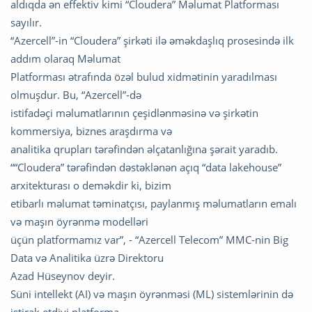
aldıqda ən effektiv kimi “Cloudera” Məlumat Platforması
sayılır.
“Azercell”-in “Cloudera” şirkəti ilə əməkdaşlıq prosesində ilk
addım olaraq Məlumat
Platforması ətrafında özəl bulud xidmətinin yaradılması
olmuşdur. Bu, “Azercell”-də
istifadəçi məlumatlarının çeşidlənməsinə və şirkətin
kommersiya, biznes araşdırma və
analitika qrupları tərəfindən əlçatanlığına şərait yaradıb.
““Cloudera” tərəfindən dəstəklənən açıq “data lakehouse”
arxitekturası o deməkdir ki, bizim
etibarlı məlumat təminatçısı, paylanmış məlumatların emalı
və maşın öyrənmə modelləri
üçün platformamız var”, - “Azercell Telecom” MMC-nin Big
Data və Analitika üzrə Direktoru
Azad Hüseynov deyir.
Süni intellekt (AI) və maşın öyrənməsi (ML) sistemlərinin də