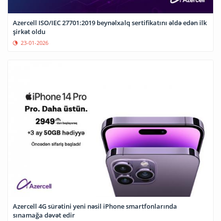
Azercell ISO/IEC 27701:2019 beynəlxalq sertifikatını əldə edən ilk
şirkət oldu
23-01-2026
Azercell 4G sürətini yeni nəsil iPhone smartfonlarında
sınamağa dəvət edir