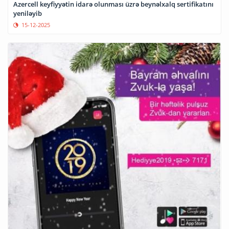
Azercell keyfiyyətin idarə olunması üzrə beynəlxalq sertifikatını
yeniləyib
15-12-2025