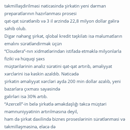
təkmilləşdirilməsi nəticəsində şirkətin yeni dərman
preparatlarının hazırlanması prosesi
qat-qat sürətlənib və 3 il ərzində 22,8 milyon dollar gəlirə
sahib olub.
Digər nəhəng şirkət, qlobal kredit təşkilatı isə məlumatların
emalını sürətləndirmək üçün
“Cloudera”-nın xidmətlərindən istifadə etməklə milyonlarla
fiziki və hüquqi şəxs
müştərilərinin analiz sürətini qat-qat artırıb, əməliyyat
xərclərini isə kəskin azaldıb. Nəticədə
şirkətin əməliyyat xərcləri ayda 200 min dollar azalıb, yeni
bazarlara çıxması sayəsində
gəlirləri isə 30% artıb.
“Azercell”-in belə şirkətlə əməkdaşlığı təkcə müştəri
məmnuniyyətinin artırılmasına deyil,
həm də şirkət daxilində biznes proseslərinin sürətlənməsi və
təkmilləşməsinə, eləcə də