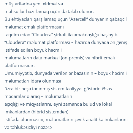
müştərilərinə yeni xidmət və
məhsullar hazırlamaq üçün də tələb olunur.
Bu ehtiyacları qarşılamaq üçün “Azercell” dünyanın qabaqcıl
məlumat emalı platformasını
təqdim edən “Cloudera” şirkəti ilə əməkdaşlığa başlayıb.
“Cloudera” məlumat platforması – hazırda dünyada ən geniş
istifadə edilən böyük həcmli
məlumatların data mərkəzi (on-premis) və hibrit emalı
platformasıdır.
Ümumiyyətlə, dünyada verilənlər bazasının – böyük həcimli
məlumatları idarə olunması
üzrə bir neçə tanınmış sistem fəaliyyət göstərir. Əsas
məqamlar olaraq – məlumatların
açıqlığı və miqyaslarını, eyni zamanda bulud və lokal
imkanlardan (hibrid sistemdən)
istifadə olunmasını, məlumatların çevik analitika imkanlarını
və təhlükəsizliyi nəzərə