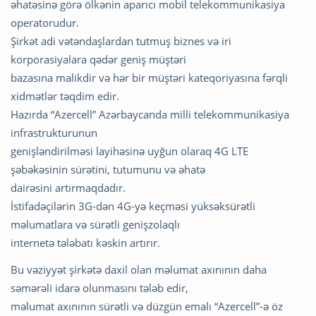
əhatəsinə görə ölkənin aparıcı mobil telekommunikasiya
operatorudur.
Şirkət adi vətəndaşlardan tutmuş biznes və iri
korporasiyalara qədər geniş müştəri
bazasına malikdir və hər bir müştəri kateqoriyasına fərqli
xidmətlər təqdim edir.
Hazırda “Azercell” Azərbaycanda milli telekommunikasiya
infrastrukturunun
genişləndirilməsi layihəsinə uyğun olaraq 4G LTE
şəbəkəsinin sürətini, tutumunu və əhatə
dairəsini artırmaqdadır.
İstifadəçilərin 3G-dən 4G-yə keçməsi yüksəksürətli
məlumatlara və sürətli genişzolaqlı
internetə tələbatı kəskin artırır.
Bu vəziyyət şirkətə daxil olan məlumat axınının daha
səmərəli idarə olunmasını tələb edir,
məlumat axınının sürətli və düzgün emalı “Azercell”-ə öz