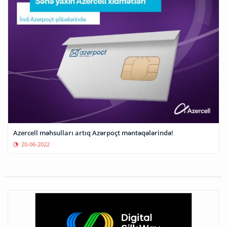
Azercell məhsulları artıq Azərpoçt məntəqələrində!
20-06-2022