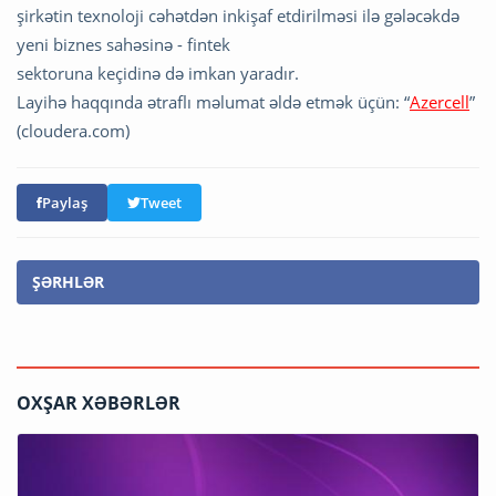
şirkətin texnoloji cəhətdən inkişaf etdirilməsi ilə gələcəkdə
yeni biznes sahəsinə - fintek
sektoruna keçidinə də imkan yaradır.
Layihə haqqında ətraflı məlumat əldə etmək üçün: “
Azercell
”
(cloudera.com)
Paylaş
Tweet
ŞƏRHLƏR
OXŞAR XƏBƏRLƏR