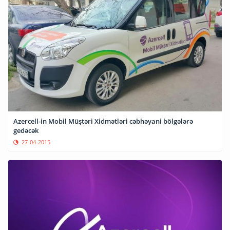
Azercell-in Mobil Müştəri Xidmətləri cəbhəyani bölgələrə
gedəcək
27-04-2015