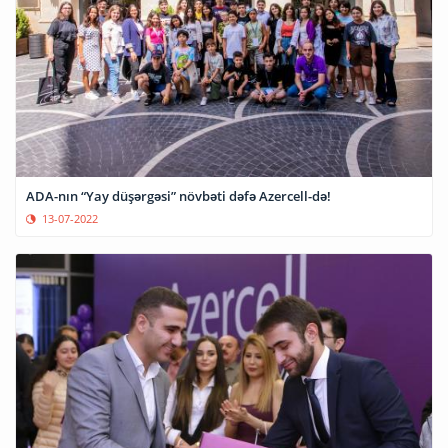
ADA-nın “Yay düşərgəsi” növbəti dəfə Azercell-də!
13-07-2022