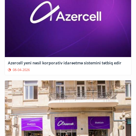
Azercell yeni nəsil korporativ idarəetmə sistemini tətbiq edir
08-04-2026