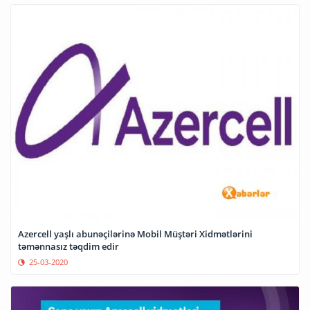
Azercell yaşlı abunəçilərinə Mobil Müştəri Xidmətlərini
təmənnasız təqdim edir
25-03-2020