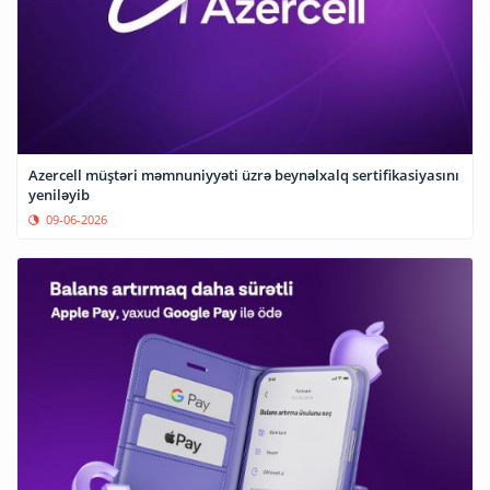
Azercell müştəri məmnuniyyəti üzrə beynəlxalq sertifikasiyasını
yeniləyib
09-06-2026