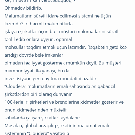
keçirməyə imkan verəcək&quot;, -
Əhmədov bildirib.
Məlumatların sürətli idarə edilməsi sistemi nə üçün
lazımdır? İri həcmli məlumatlarla
işləyən şirkətlər üçün bu - müştəri məlumatlarını sürətli
təhlil edib onlara uyğun, optimal
məhsullar təqdim etmək üçün lazımdır. Rəqabətin getdikcə
artdığı dövrdə belə imkanlar
olmadan fəaliyyət göstərmək mümkün deyil. Bu müştəri
məmnuniyyəti ilə yanaşı, bu da
investisiyann geri qayıtma müddətini azaldır.
“Cloudera” məlumatların emalı sahəsində ən qabaqcıl
şirkətlərdən biri olaraq dünyanın
100-lərlə iri şirkətləri və brendlərinə xidmətlər göstərir və
onun xidmətlərindən müxtəlif
sahələrdə çalışan şirkətlər faydalanır.
Məsələn, qlobal əczaçılıq şirkətinin məlumat emalı
sisteminin “Cloudera” vasitəsilə