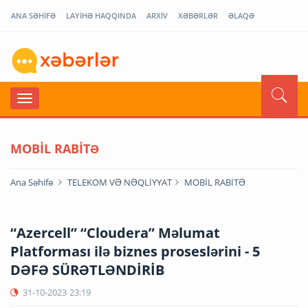
ANA SƏHİFƏ
LAYİHƏ HAQQINDA
ARXİV
XƏBƏRLƏR
ƏLAQƏ
MOBİL RABİTƏ
Ana Səhifə
TELEKOM VƏ NƏQLİYYAT
MOBİL RABİTƏ
“Azercell” “Cloudera” Məlumat
Platforması ilə biznes proseslərini - 5
DƏFƏ SÜRƏTLƏNDİRİB
31-10-2023
23:19