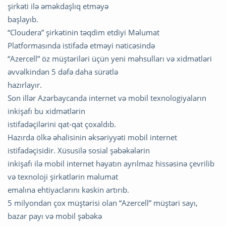
şirkəti ilə əməkdaşlıq etməyə
başlayıb.
“Cloudera” şirkətinin təqdim etdiyi Məlumat
Platformasında istifadə etməyi nəticəsində
“Azercell” öz müştəriləri üçün yeni məhsulları və xidmətləri
əvvəlkindən 5 dəfə daha sürətlə
hazırlayır.
Son illər Azərbaycanda internet və mobil texnologiyaların
inkişafı bu xidmətlərin
istifadəçilərini qat-qat çoxaldıb.
Hazırda ölkə əhalisinin əksəriyyəti mobil internet
istifadəçisidir. Xüsusilə sosial şəbəkələrin
inkişafı ilə mobil internet həyatın ayrılmaz hissəsinə çevrilib
və texnoloji şirkətlərin məlumat
emalına ehtiyaclarını kəskin artırıb.
5 milyondan çox müştərisi olan “Azercell” müştəri sayı,
bazar payı və mobil şəbəkə