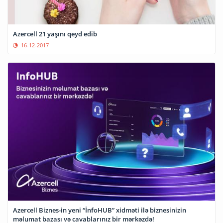
Azercell 21 yaşını qeyd edib
16-12-2017
Azercell Biznes-in yeni “İnfoHUB” xidməti ilə biznesinizin
məlumat bazası və cavablarınız bir mərkəzdə!