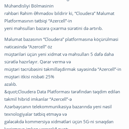
Mühəndisliyi Bölməsinin
rəhbəri Rəhim Əhmədov bildirir ki, “Cloudera” Məlumat
Platformasının tətbiqi “Azercell”-in
yeni məhsulları bazara çıxarma sürətini də artırıb.
Məlumat bazasının “Cloudera” platformasına köçürülməsi
nəticəsində “Azercell” öz
müştəriləri üçün yeni xidmət və məhsulları 5 dəfə daha
sürətlə hazırlayır. Qərar vermə və
müştəri təcrübəsini təkmilləşdirmək sayəsində “Azercell”-in
müştəri itkisi nisbəti 25%
azalıb.
&quot;Cloudera Data Platforması tərəfindən təqdim edilən
təkmil hibrid imkanlar “Azercell”-ə
Azərbaycanın telekommunikasiya bazarında yeni nəsil
texnologiyalar tətbiq etməyə və
gələcəkdə kommersiya xidmətləri üçün 5G-ni sınaqdan