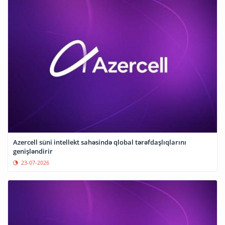
Azercell süni intellekt sahəsində qlobal tərəfdaşlıqlarını
genişləndirir
23-07-2026