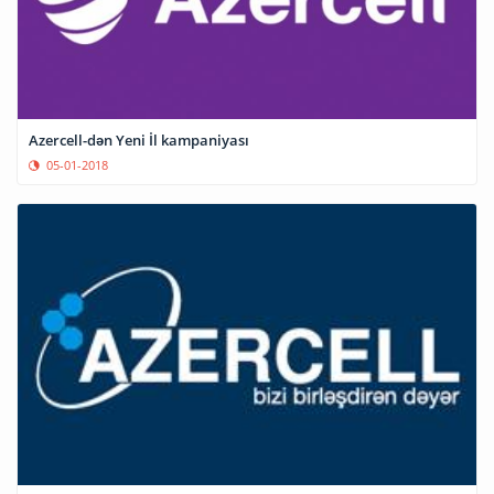
Azercell-dən Yeni İl kampaniyası
05-01-2018