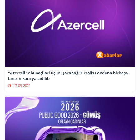
"Azercell" abunəçiləri üçün Qarabağ Dirçəliş Fonduna birbaşa
ianə imkanı yaradılıb
17-09-2021