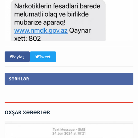
Paylaş
Tweet
ŞƏRHLƏR
OXŞAR XƏBƏRLƏR