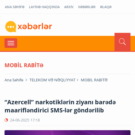
ANA SƏHİFƏ
LAYİHƏ HAQQINDA
ARXİV
XƏBƏRLƏR
ƏLAQƏ
MOBİL RABİTƏ
Ana Səhifə
TELEKOM VƏ NƏQLİYYAT
MOBİL RABİTƏ
“Azercell” narkotiklərin ziyanı barədə
maarifləndirici SMS-lər göndərilib
24-06-2025
17:18