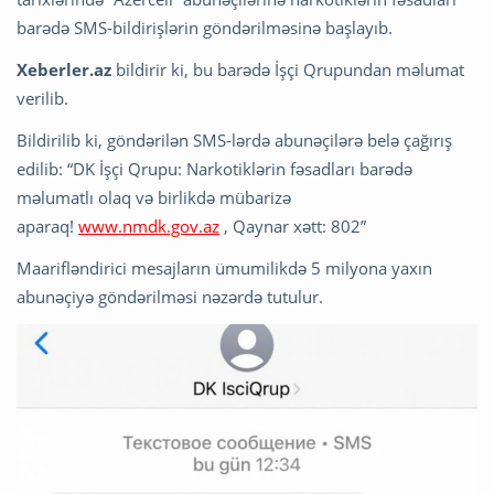
barədə SMS-bildirişlərin göndərilməsinə başlayıb.
Xeberler.az
bildirir ki, bu barədə İşçi Qrupundan məlumat
verilib.
Bildirilib ki, göndərilən SMS-lərdə abunəçilərə belə çağırış
edilib: “DK İşçi Qrupu: Narkotiklərin fəsadları barədə
məlumatlı olaq və birlikdə mübarizə
aparaq!
www.nmdk.gov.az
, Qaynar xətt: 802”
Maarifləndirici mesajların ümumilikdə 5 milyona yaxın
abunəçiyə göndərilməsi nəzərdə tutulur.