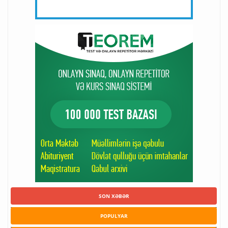
SON XƏBƏR
POPULYAR