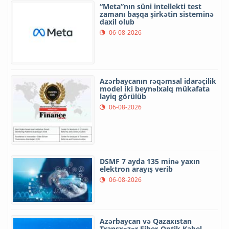
“Meta”nın süni intellekti test
zamanı başqa şirkətin sisteminə
daxil olub
06-08-2026
Azərbaycanın rəqəmsal idarəçilik
model iki beynəlxalq mükafata
layiq görülüb
06-08-2026
DSMF 7 ayda 135 minə yaxın
elektron arayış verib
06-08-2026
Azərbaycan və Qazaxıstan
Transxəzər Fiber-Optik Kabel