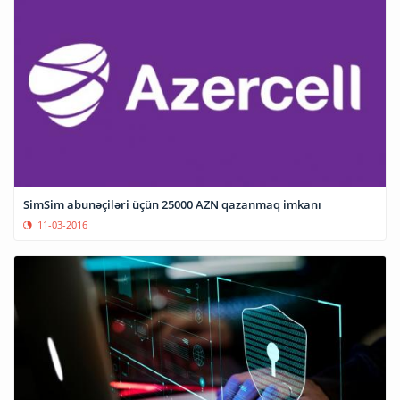
SimSim abunəçiləri üçün 25000 AZN qazanmaq imkanı
11-03-2016