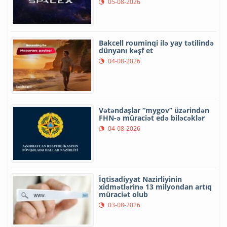
05-08-2026
Bakcell rouminqi ilə yay tətilində
dünyanı kəşf et
04-08-2026
Vətəndaşlar “mygov” üzərindən
FHN-ə müraciət edə biləcəklər
04-08-2026
İqtisadiyyat Nazirliyinin
xidmətlərinə 13 milyondan artıq
müraciət olub
03-08-2026