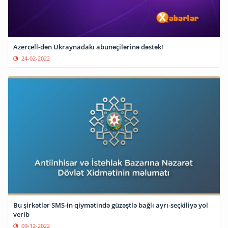
Azercell-dən Ukraynadakı abunəçilərinə dəstək!
24-02-2022
Bu şirkətlər SMS-in qiymətində güzəştlə bağlı ayrı-seçkiliyə yol
verib
09-12-2022