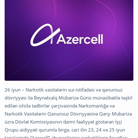
26 iyun – Narkotik vasitələrin sui-istifadəsi və qanunsuz
dövriyyəsi ilə Beynəlxalq Mübarizə Günü münasibətilə təşkil
edilən silsilə tədbirlər çərçivəsində Narkomanlığa və
Narkotik Vasitələrin Qanunsuz Dövriyyəsinə Qarşı Mübarizə
üzrə Dövlət Komissiyasının daimi fəaliyyət göstərən İşçi
Qrupu aidiyyəti qurumla birgə, cari ilin 23, 24 və 25 iyun
tarixlərində “Azercell” abunəçilərinə narkotiklərin fəsadları