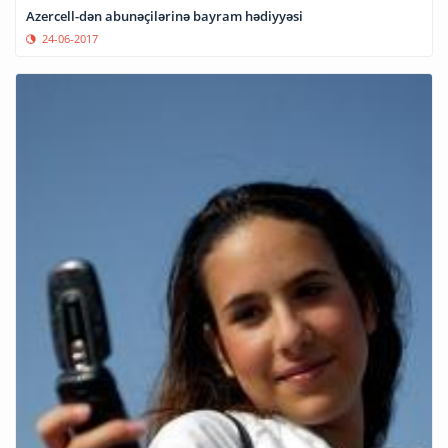
Azercell-dən abunəçilərinə bayram hədiyyəsi
24-06-2017