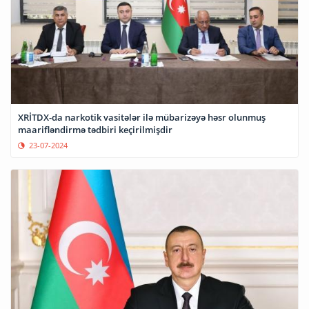
XRİTDX-da narkotik vasitələr ilə mübarizəyə həsr olunmuş
maarifləndirmə tədbiri keçirilmişdir
23-07-2024