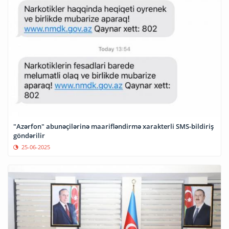
"Azərfon" abunəçilərinə maarifləndirmə xarakterli SMS-bildiriş
göndərilir
25-06-2025