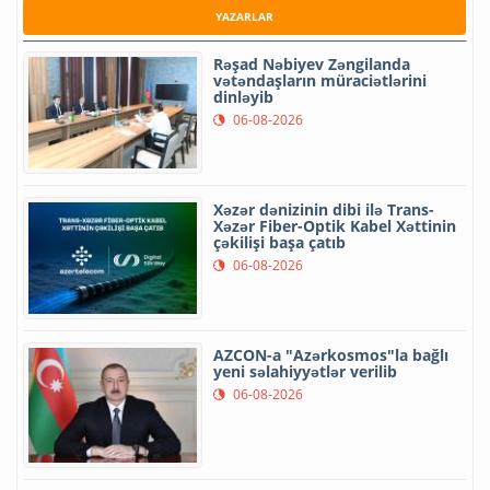
YAZARLAR
Rəşad Nəbiyev Zəngilanda
vətəndaşların müraciətlərini
dinləyib
06-08-2026
Xəzər dənizinin dibi ilə Trans-
Xəzər Fiber-Optik Kabel Xəttinin
çəkilişi başa çatıb
06-08-2026
AZCON-a "Azərkosmos"la bağlı
yeni səlahiyyətlər verilib
06-08-2026