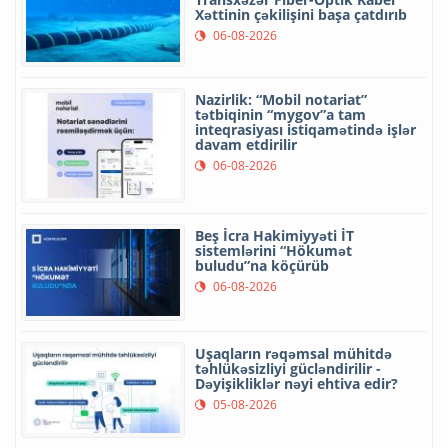
Xəttinin çəkilişini başa çatdırıb
06-08-2026
Nazirlik: “Mobil notariat”
tətbiqinin “mygov”a tam
inteqrasiyası istiqamətində işlər
davam etdirilir
06-08-2026
Beş İcra Hakimiyyəti İT
sistemlərini “Hökumət
buludu”na köçürüb
06-08-2026
Uşaqların rəqəmsal mühitdə
təhlükəsizliyi gücləndirilir -
Dəyişikliklər nəyi ehtiva edir?
05-08-2026