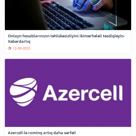
Onlayn hesablarınızın təhlükəsizliyini ikimərhələli təsdiqləyin-
Xəbərdarlıq
12-09-2023
Azercell-lə rominq artıq daha sərfəli