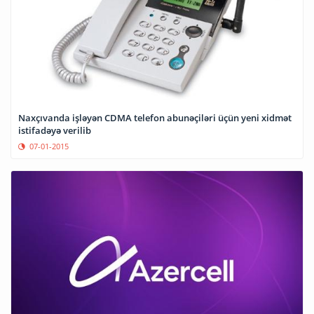
Naxçıvanda işləyən CDMA telefon abunəçiləri üçün yeni xidmət
istifadəyə verilib
07-01-2015